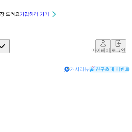
0장
드려요
가입하러 가기
마이페이지
로그인
캐시리뷰
친구초대 이벤트