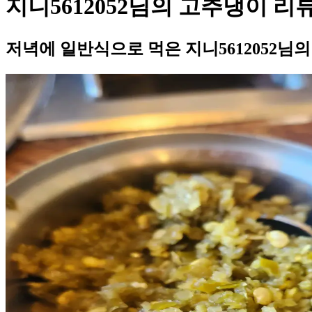
지니5612052님의 고추냉이 리
저녁에 일반식으로 먹은 지니5612052님