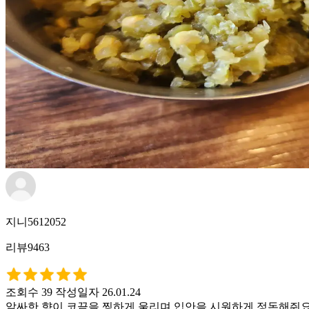
지니5612052
리뷰9463
조회수 39
작성일자 26.01.24
알싸한 향이 코끝을 찡하게 울리며 입안을 시원하게 정돈해줘요