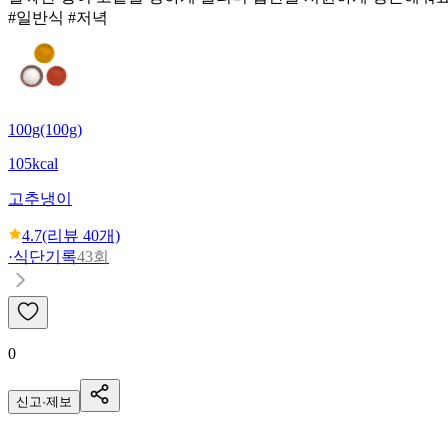
#일반식 #저녁
100g(100g)
105kcal
고추냉이
4.7
(리뷰
40
개)
·
식단기록
43회
0
신고·제보