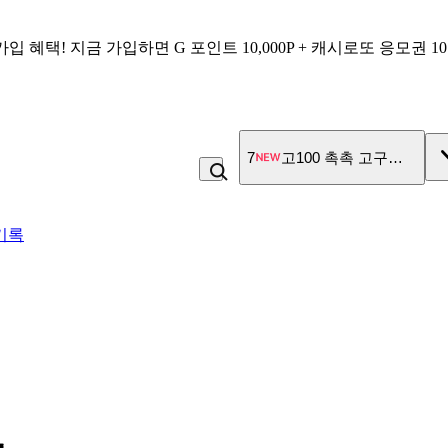
가입 혜택!
지금 가입하면
G 포인트 10,000P + 캐시로또 응모권 1
7
고100 촉촉 고구마 스틱
기록