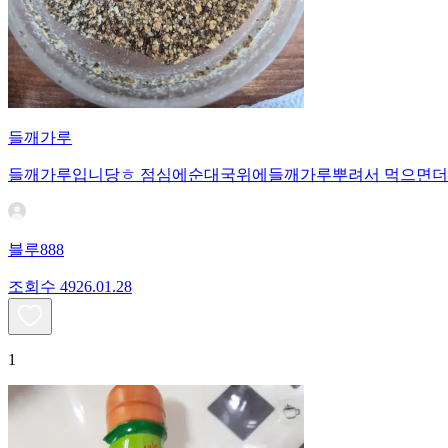
들깨가루
들깨가루입니당ㅎ 점심에순대국위에들깨가루뿌려서 먹으면더
블루888
조회수
49
26.01.28
1