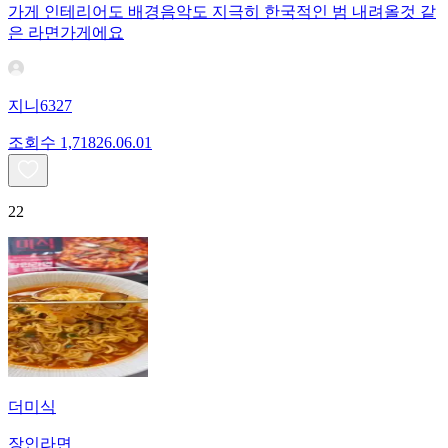
가게 인테리어도 배경음악도 지극히 한국적인 범 내려올것 같
은 라면가게에요
지니6327
조회수
1,718
26.06.01
22
더미식
장인라면