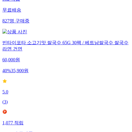
582
적립
무료배송
827
명
구매중
빈타이포타 소고기맛 쌀국수 65G 30팩 / 베트남쌀국수 쌀국수
라면 건면
60,000
원
40
%
35,900
원
5.0
(
3
)
1,077
적립