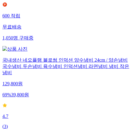
600
적립
무료배송
1,050
명
구매중
국내생산 네오플램 블로썸 인덕션 양수냄비 24cm / 양손냄비
국수냄비 두손냄비 육수냄비 인덕션냄비 라면냄비 냄비 작은
냄비
129,800
원
69
%
39,800
원
4.7
(
3
)