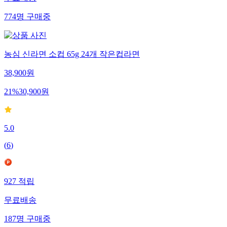
무료배송
774
명
구매중
농심 신라면 소컵 65g 24개 작은컵라면
38,900
원
21
%
30,900
원
5.0
(
6
)
927
적립
무료배송
187
명
구매중