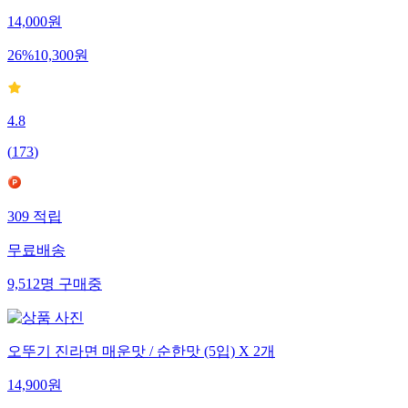
14,000
원
26
%
10,300
원
4.8
(
173
)
309
적립
무료배송
9,512
명
구매중
오뚜기 진라면 매운맛 / 순한맛 (5입) X 2개
14,900
원