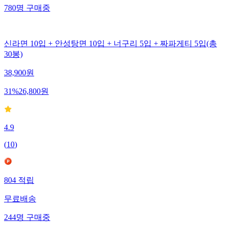
780
명
구매중
신라면 10입 + 안성탕면 10입 + 너구리 5입 + 짜파게티 5입(총
30봉)
38,900
원
31
%
26,800
원
4.9
(
10
)
804
적립
무료배송
244
명
구매중