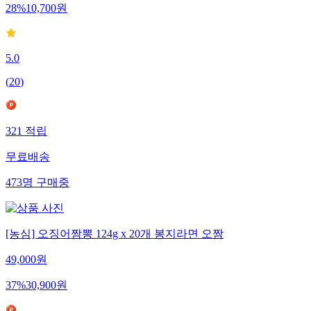
28
%
10,700
원
5.0
(
20
)
321
적립
무료배송
473
명
구매중
[농심] 오징어짬뽕 124g x 20개 봉지라면 오짬
49,000
원
37
%
30,900
원