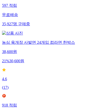
597
적립
무료배송
35,927
명
구매중
농심 육개장 사발면 24개입 컵라면 한박스
38,600
원
21
%
30,600
원
4.6
(
17
)
918
적립