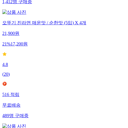
1,412
명
구매중
오뚜기 진라면 매운맛 / 순한맛 (5입) X 4개
21,900
원
21
%
17,200
원
4.8
(
20
)
516
적립
무료배송
489
명
구매중