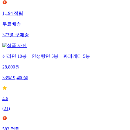
1,194
적립
무료배송
373
명
구매중
신라면 10봉 + 안성탕면 5봉 + 짜파게티 5봉
28,800
원
33
%
19,400
원
4.6
(
21
)