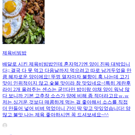
제육비빔밥
배달로 시킨 제육비빔밥인데 혼자먹기엔 양이 진짜 대박입니
다;; 결국 다 못 먹고 다음날까지 먹으려고 따로 남겨두었을 만
큼 혜자로운 양이에요! 뚜껑 열자마자 불향이 훅 나는데 고기
맛이 인위적이지 않고 숯불 맛이라 참 맛있네요~!특히 계란후
라이 2개 올려주는 센스는 굳!! ​다만 밥이랑 야채 양이 워낙 많
다 보니까 기본 고추장 소스가 양에 비해 좀 적더라고요ㅠ.ㅠ
저는 싱거운 것보다 매콤하게 먹는 걸 좋아해서 소스를 직접
더 만들어 넣어 비벼 먹었더니 간이 딱 맞고 맛있었습니다! 양
많고 불맛 나는 제육 좋아하시면 꼭 드셔보세요~^^