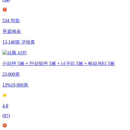
534
적립
무료배송
13,146
명
구매중
신라면 5봉 + 안성탕면 5봉 + 너구리 5봉 + 짜파게티 5봉
23,000
원
13
%
19,900
원
4.8
(
97
)