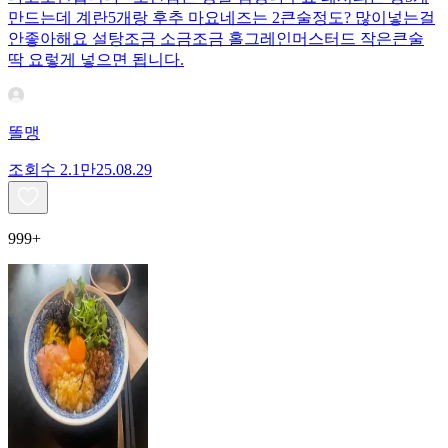
만드는데 계란5개랑 후추 마요네즈는 2큰술정도? 많이넣는걸
안좋아해요 설탕조금 소금조금 홀그레인머스터드 작은큰술
딱 요렇게 넣으면 됩니다.
똘맹
조회수
2.1만
25.08.29
999+