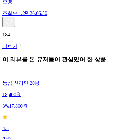
으앵
조회수
1.2만
26.06.30
184
더보기
이 리뷰를 본 유저들이 관심있어 한 상품
농심 신라면 20봉
18,400
원
3
%
17,800
원
4.8
(
94
)