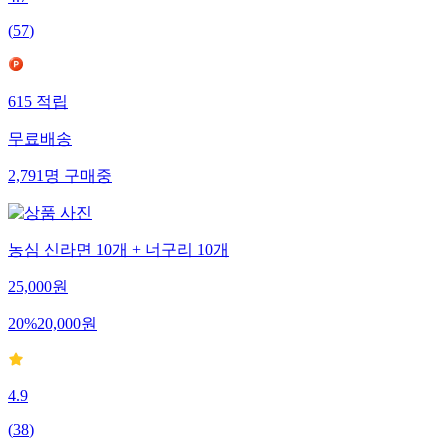
4.7
(
57
)
615
적립
무료배송
2,791
명
구매중
농심 신라면 10개 + 너구리 10개
25,000
원
20
%
20,000
원
4.9
(
38
)