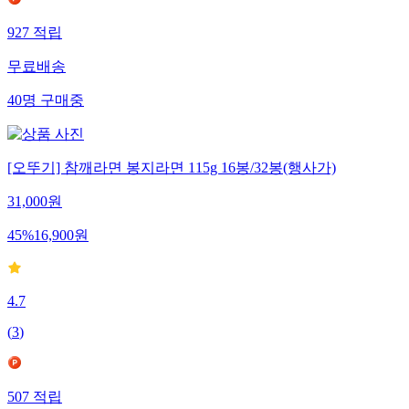
927
적립
무료배송
40
명
구매중
[오뚜기] 참깨라면 봉지라면 115g 16봉/32봉(행사가)
31,000
원
45
%
16,900
원
4.7
(
3
)
507
적립