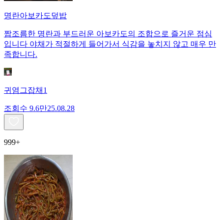
명란아보카도덮밥
짭조름한 명란과 부드러운 아보카도의 조합으로 즐거운 점심
입니다 야채가 적절하게 들어가서 식감을 놓치지 않고 매우 만
족합니다.
귀염그잡채1
조회수
9.6만
25.08.28
999+