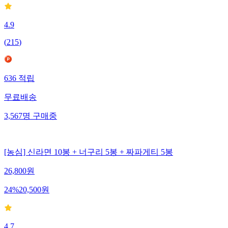
4.9
(
215
)
636
적립
무료배송
3,567
명
구매중
[농심] 신라면 10봉 + 너구리 5봉 + 짜파게티 5봉
26,800
원
24
%
20,500
원