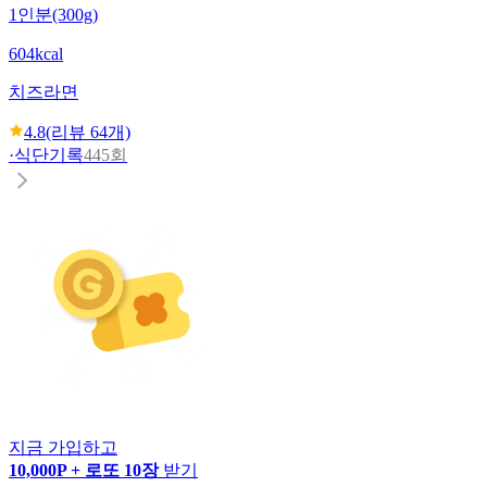
1인분(300g)
604kcal
치즈라면
4.8
(리뷰
64
개)
·
식단기록
445회
지금 가입하고
10,000P + 로또 10장
받기