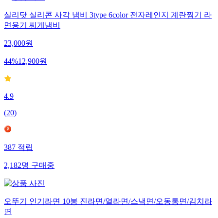
실리닷 실리콘 사각 냄비 3type 6color 전자레인지 계란찜기 라
면용기 찌게냄비
23,000
원
44
%
12,900
원
4.9
(
20
)
387
적립
2,182
명
구매중
오뚜기 인기라면 10봉 진라면/열라면/스낵면/오동통면/김치라
면