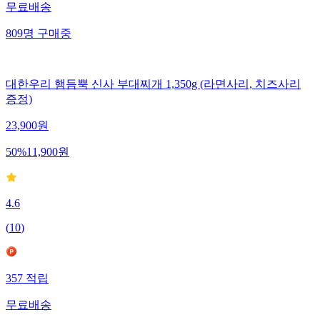
무료배송
809
명
구매중
대한우리 햄듬뿍 신사 부대찌개 1,350g (라면사리, 치즈사리
증정)
23,900
원
50
%
11,900
원
4.6
(
10
)
357
적립
무료배송