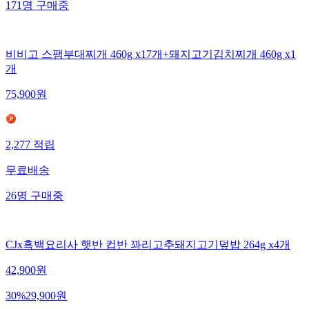
171
명
구매중
비비고 스팸부대찌개 460g x17개+돼지고기김치찌개 460g x1
개
75,900
원
2,277
적립
무료배송
26
명
구매중
CJx흑백요리사 햇반 컵반 꽈리고추돼지고기덮밥 264g x4개
42,900
원
30
%
29,900
원