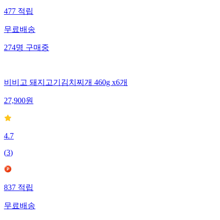
477
적립
무료배송
274
명
구매중
비비고 돼지고기김치찌개 460g x6개
27,900
원
4.7
(
3
)
837
적립
무료배송