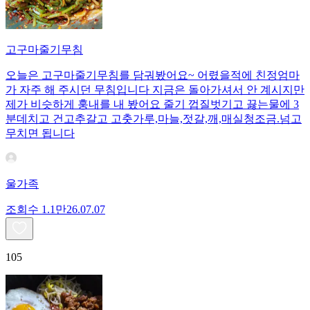
고구마줄기무침
오늘은 고구마줄기무침를 담궈봤어요~ 어렸을적에 친정엄마
가 자주 해 주시던 무침입니다 지금은 돌아가셔서 안 계시지만
제가 비슷하게 훙내를 내 봤어요 줄기 껍질벗기고 끓는물에 3
분데치고 건고추갈고 고춧가루,마늘,젓갈,깨,매실청조금.넘고
무치면 됩니다
울가족
조회수
1.1만
26.07.07
105