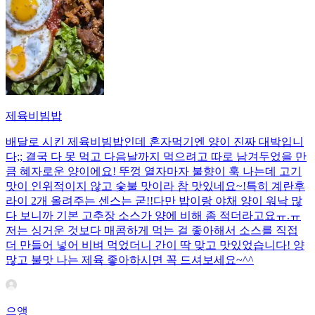
제육비빔밥
배달로 시킨 제육비빔밥인데 혼자먹기엔 양이 진짜 대박입니
다;; 결국 다 못 먹고 다음날까지 먹으려고 따로 남겨두었을 만
큼 혜자로운 양이에요! 뚜껑 열자마자 불향이 훅 나는데 고기
맛이 인위적이지 않고 숯불 맛이라 참 맛있네요~!특히 계란후
라이 2개 올려주는 센스는 굳!! ​다만 밥이랑 야채 양이 워낙 많
다 보니까 기본 고추장 소스가 양에 비해 좀 적더라고요ㅠ.ㅠ
저는 싱거운 것보다 매콤하게 먹는 걸 좋아해서 소스를 직접
더 만들어 넣어 비벼 먹었더니 간이 딱 맞고 맛있었습니다! 양
많고 불맛 나는 제육 좋아하시면 꼭 드셔보세요~^^
으앵