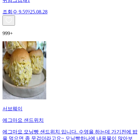
귀염그잡채1
조회수
9.5만
25.08.28
999+
서브웨이
에그마요 샌드위치
에그마요 모닝빵 샌드위치 입니다. 수영을 하는데 가기전에 밥
을 먹으면 좀 무겁더라고요~ 모닝빵하나에 내용물이 많아보