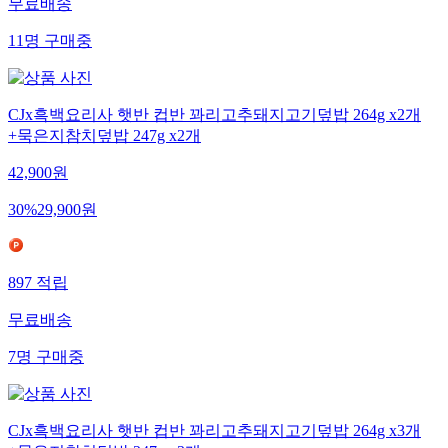
무료배송
11
명
구매중
CJx흑백요리사 햇반 컵반 꽈리고추돼지고기덮밥 264g x2개
+묵은지참치덮밥 247g x2개
42,900
원
30
%
29,900
원
897
적립
무료배송
7
명
구매중
CJx흑백요리사 햇반 컵반 꽈리고추돼지고기덮밥 264g x3개