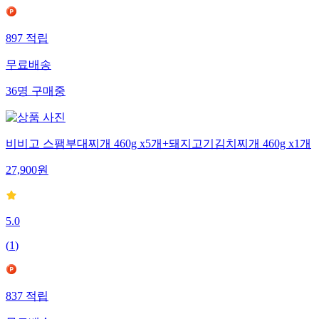
897
적립
무료배송
36
명
구매중
비비고 스팸부대찌개 460g x5개+돼지고기김치찌개 460g x1개
27,900
원
5.0
(
1
)
837
적립