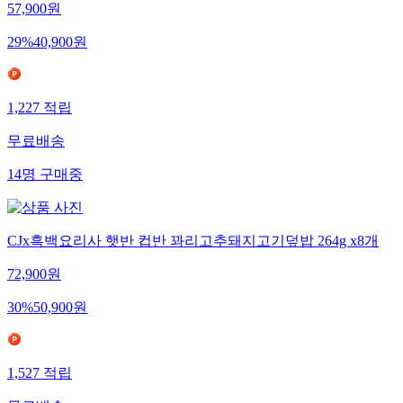
57,900
원
29
%
40,900
원
1,227
적립
무료배송
14
명
구매중
CJx흑백요리사 햇반 컵반 꽈리고추돼지고기덮밥 264g x8개
72,900
원
30
%
50,900
원
1,527
적립