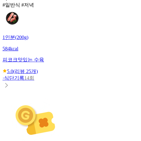
#일반식 #저녁
1인분(200g)
584kcal
피코크
맛있는 수육
5.0
(리뷰
25
개)
·
식단기록
14회