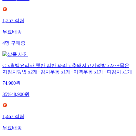
34
%
41,900
원
1,257
적립
무료배송
4
명
구매중
CJx흑백요리사 햇반 컵반 꽈리고추돼지고기덮밥 x2개+묵은
지참치덮밥 x2개+김치우동 x1개+미역우동 x1개+파김치 x1개
74,900
원
35
%
48,900
원
1,467
적립
무료배송