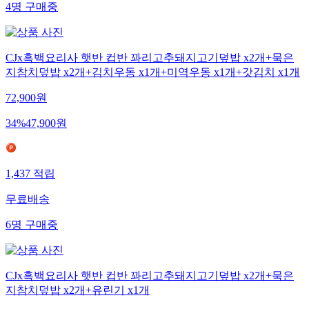
4
명
구매중
CJx흑백요리사 햇반 컵반 꽈리고추돼지고기덮밥 x2개+묵은
지참치덮밥 x2개+김치우동 x1개+미역우동 x1개+갓김치 x1개
72,900
원
34
%
47,900
원
1,437
적립
무료배송
6
명
구매중
CJx흑백요리사 햇반 컵반 꽈리고추돼지고기덮밥 x2개+묵은
지참치덮밥 x2개+유린기 x1개