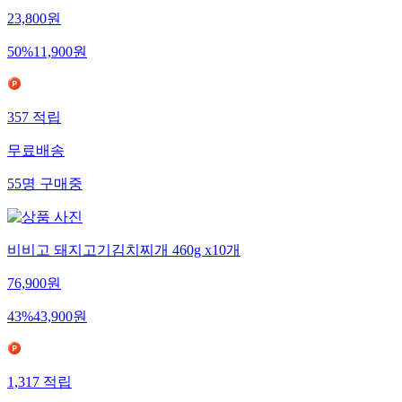
23,800
원
50
%
11,900
원
357
적립
무료배송
55
명
구매중
비비고 돼지고기김치찌개 460g x10개
76,900
원
43
%
43,900
원
1,317
적립