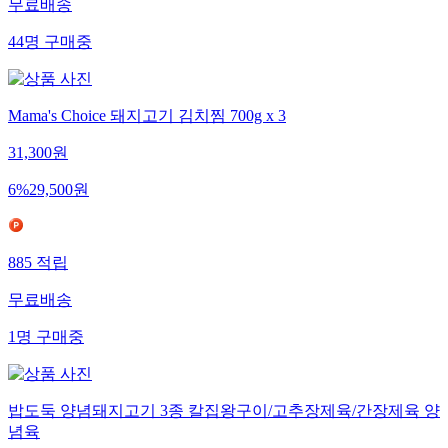
무료배송
44
명
구매중
Mama's Choice 돼지고기 김치찜 700g x 3
31,300
원
6
%
29,500
원
885
적립
무료배송
1
명
구매중
밥도둑 양념돼지고기 3종 칼집왕구이/고추장제육/간장제육 양
념육