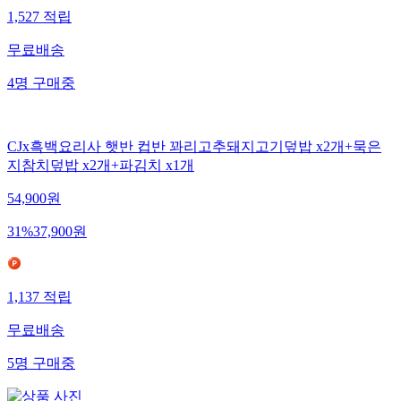
1,527
적립
무료배송
4
명
구매중
CJx흑백요리사 햇반 컵반 꽈리고추돼지고기덮밥 x2개+묵은
지참치덮밥 x2개+파김치 x1개
54,900
원
31
%
37,900
원
1,137
적립
무료배송
5
명
구매중