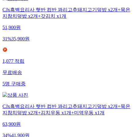
CJx흑백요리사 햇반 컵반 꽈리고추돼지고기덮밥 x2개+묵은
지참치덮밥 x2개+갓김치 x1개
51,900
원
31
%
35,900
원
1,077
적립
무료배송
5
명
구매중
CJx흑백요리사 햇반 컵반 꽈리고추돼지고기덮밥 x2개+묵은
지참치덮밥 x2개+김치우동 x1개+미역우동 x1개
63,900
원