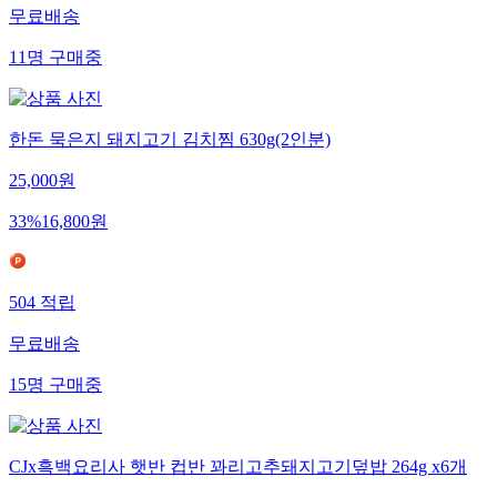
무료배송
11
명
구매중
한돈 묵은지 돼지고기 김치찜 630g(2인분)
25,000
원
33
%
16,800
원
504
적립
무료배송
15
명
구매중
CJx흑백요리사 햇반 컵반 꽈리고추돼지고기덮밥 264g x6개