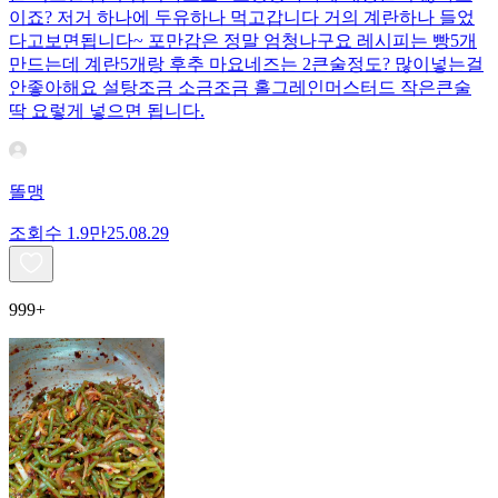
이죠? 저거 하나에 두유하나 먹고갑니다 거의 계란하나 들었
다고보면됩니다~ 포만감은 정말 엄청나구요 레시피는 빵5개
만드는데 계란5개랑 후추 마요네즈는 2큰술정도? 많이넣는걸
안좋아해요 설탕조금 소금조금 홀그레인머스터드 작은큰술
딱 요렇게 넣으면 됩니다.
똘맹
조회수
1.9만
25.08.29
999+