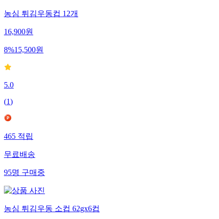
농심 튀김우동컵 12개
16,900
원
8
%
15,500
원
5.0
(
1
)
465
적립
무료배송
95
명
구매중
농심 튀김우동 소컵 62gx6컵