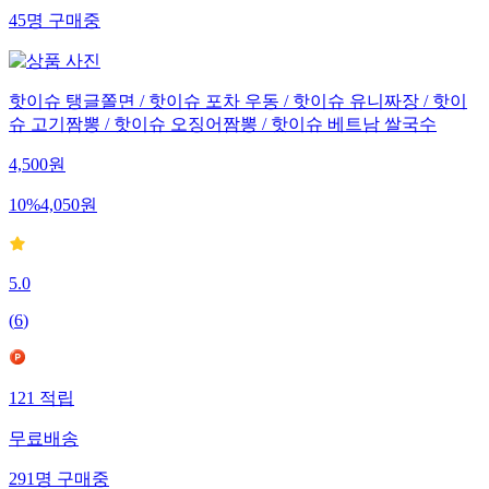
45
명
구매중
핫이슈 탱글쫄면 / 핫이슈 포차 우동 / 핫이슈 유니짜장 / 핫이
슈 고기짬뽕 / 핫이슈 오징어짬뽕 / 핫이슈 베트남 쌀국수
4,500
원
10
%
4,050
원
5.0
(
6
)
121
적립
무료배송
291
명
구매중