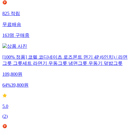
825
적립
무료배송
163
명
구매중
[100% 정품] 코렐 코디네이츠 로즈몬트 면기 4P (6인치) / 라면
그릇 그릇세트 라면기 우동그릇 냉면그릇 우동기 덮밥그릇
109,800
원
64
%
39,800
원
5.0
(
2
)