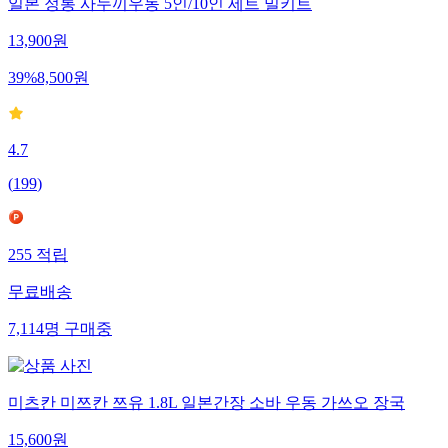
일본 정통 사누끼우동 5인/10인 세트 밀키트
13,900
원
39
%
8,500
원
4.7
(
199
)
255
적립
무료배송
7,114
명
구매중
미츠칸 미쯔칸 쯔유 1.8L 일본간장 소바 우동 가쓰오 장국
15,600
원