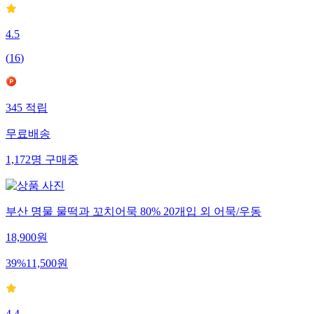
4.5
(
16
)
345
적립
무료배송
1,172
명
구매중
부산 명물 물떡과 꼬치어묵 80% 20개입 외 어묵/우동
18,900
원
39
%
11,500
원