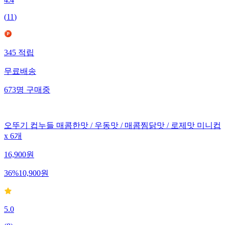
4.4
(
11
)
345
적립
무료배송
673
명
구매중
오뚜기 컵누들 매콤한맛 / 우동맛 / 매콤찜닭맛 / 로제맛 미니컵
x 6개
16,900
원
36
%
10,900
원
5.0