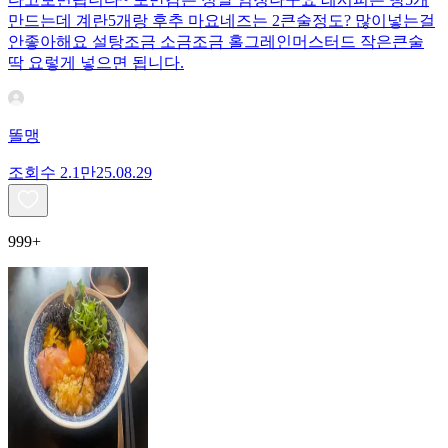
만드는데 계란5개랑 후추 마요네즈는 2큰술정도? 많이넣는걸
안좋아해요 설탕조금 소금조금 홀그레인머스터드 작은큰술
딱 요렇게 넣으면 됩니다.
똘맹
조회수
2.1만
25.08.29
999+