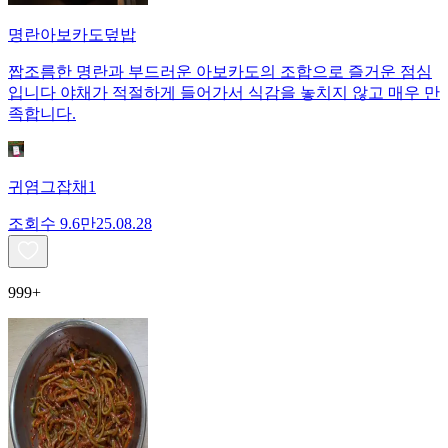
명란아보카도덮밥
짭조름한 명란과 부드러운 아보카도의 조합으로 즐거운 점심
입니다 야채가 적절하게 들어가서 식감을 놓치지 않고 매우 만
족합니다.
귀염그잡채1
조회수
9.6만
25.08.28
999+