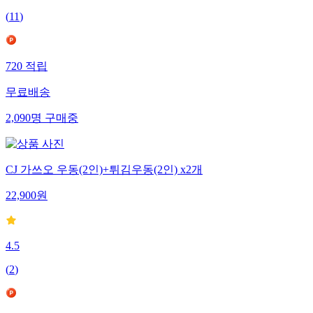
(
11
)
720
적립
무료배송
2,090
명
구매중
CJ 가쓰오 우동(2인)+튀김우동(2인) x2개
22,900
원
4.5
(
2
)