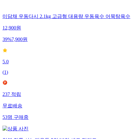
미담채 우동다시 2.1kg 고급형 대용량 우동육수 어묵탕육수
12,900
원
39
%
7,900
원
5.0
(
1
)
237
적립
무료배송
53
명
구매중