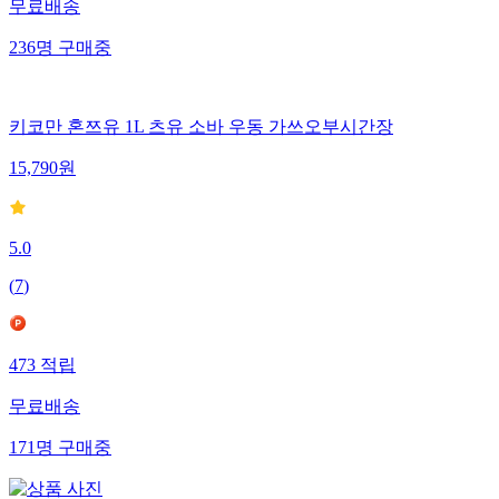
무료배송
236
명
구매중
키코만 혼쯔유 1L 츠유 소바 우동 가쓰오부시간장
15,790
원
5.0
(
7
)
473
적립
무료배송
171
명
구매중