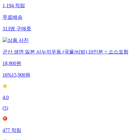
1,194
적립
무료배송
313
명
구매중
군산 생면 일본 사누끼우동 (국물/비빔) 10인분 + 소스포함
18,900
원
16
%
15,900
원
4.0
(
5
)
477
적립