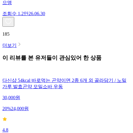
으앵
조회수
1.2만
26.06.30
185
더보기
이 리뷰를 본 유저들이 관심있어 한 상품
다신샵 54kcal 바로먹는 곤약이면 2종 6개 외 골라담기 / 노밀
가루 발효곤약 모밀소바 우동
30,000
원
20
%
24,000
원
4.8