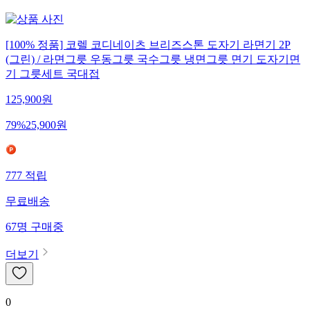
[100% 정품] 코렐 코디네이츠 브리즈스톤 도자기 라면기 2P
(그린) / 라면그릇 우동그릇 국수그릇 냉면그릇 면기 도자기면
기 그릇세트 국대접
125,900
원
79
%
25,900
원
777
적립
무료배송
67
명
구매중
더보기
0