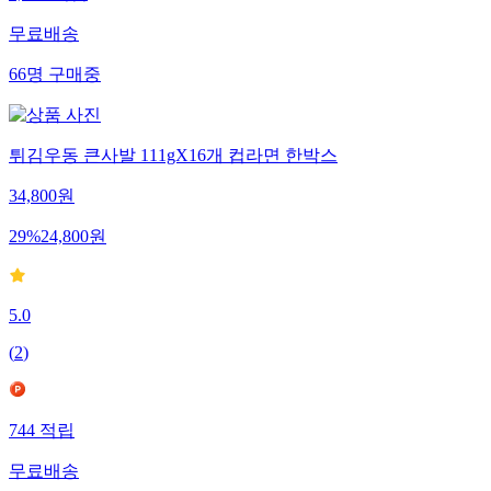
무료배송
66
명
구매중
튀김우동 큰사발 111gX16개 컵라면 한박스
34,800
원
29
%
24,800
원
5.0
(
2
)
744
적립
무료배송