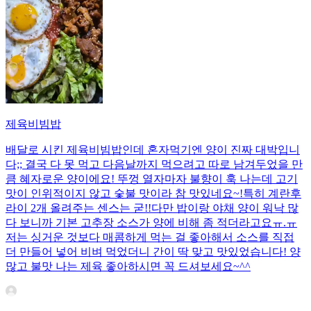
제육비빔밥
배달로 시킨 제육비빔밥인데 혼자먹기엔 양이 진짜 대박입니
다;; 결국 다 못 먹고 다음날까지 먹으려고 따로 남겨두었을 만
큼 혜자로운 양이에요! 뚜껑 열자마자 불향이 훅 나는데 고기
맛이 인위적이지 않고 숯불 맛이라 참 맛있네요~!특히 계란후
라이 2개 올려주는 센스는 굳!! ​다만 밥이랑 야채 양이 워낙 많
다 보니까 기본 고추장 소스가 양에 비해 좀 적더라고요ㅠ.ㅠ
저는 싱거운 것보다 매콤하게 먹는 걸 좋아해서 소스를 직접
더 만들어 넣어 비벼 먹었더니 간이 딱 맞고 맛있었습니다! 양
많고 불맛 나는 제육 좋아하시면 꼭 드셔보세요~^^