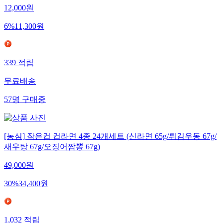
12,000
원
6
%
11,300
원
339
적립
무료배송
57
명
구매중
[농심] 작은컵 컵라면 4종 24개세트 (신라면 65g/튀김우동 67g/
새우탕 67g/오징어짬뽕 67g)
49,000
원
30
%
34,400
원
1,032
적립