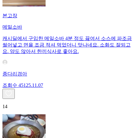
본고장
메밀소바
캐시딜에서 구입한 메일소바 4분 정도 끓여서 소스에 파조금
썰어넣고 면을 조금 적셔 먹었더니 맛나네요. 소화도 잘되고
요. 양도 않아서 한끼식사로 좋아요.
종다리경아
조회수
451
25.11.07
14