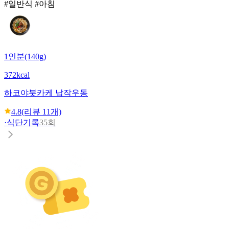
#일반식 #아침
1인분(140g)
372kcal
하코야
붓카케 납작우동
4.8
(리뷰
11
개)
·
식단기록
35회