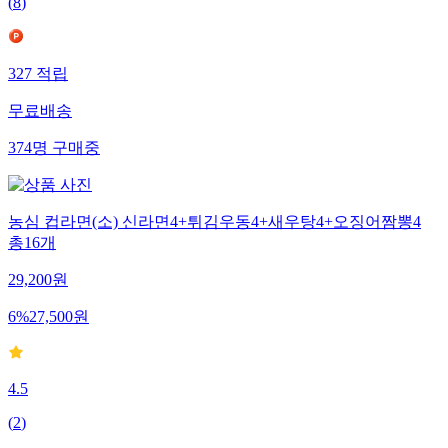
(
8
)
327
적립
무료배송
374
명
구매중
농심 컵라면(소) 신라면4+튀김우동4+새우탕4+오징어짬뽕4
총16개
29,200
원
6
%
27,500
원
4.5
(
2
)