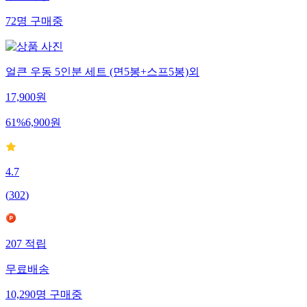
72
명
구매중
얼큰 우동 5인분 세트 (면5봉+스프5봉)외
17,900
원
61
%
6,900
원
4.7
(
302
)
207
적립
무료배송
10,290
명
구매중