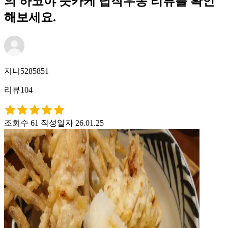
의 하코야 붓카케 납작우동 리뷰를 확인
해보세요.
지니5285851
리뷰104
조회수 61
작성일자 26.01.25