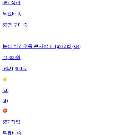
687
적립
무료배송
69
명
구매중
농심 튀김우동 큰사발 111gx12컵 (set)
23,300
원
6
%
21,900
원
5.0
(
4
)
657
적립
무료배송