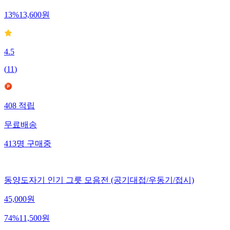
13
%
13,600
원
4.5
(
11
)
408
적립
무료배송
413
명
구매중
동양도자기 인기 그릇 모음전 (공기대접/우동기/접시)
45,000
원
74
%
11,500
원