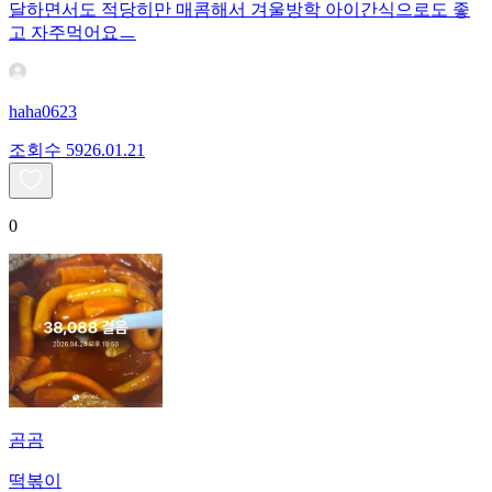
달하면서도 적당히만 매콤해서 겨울방학 아이간식으로도 좋
고 자주먹어요ㅡ
haha0623
조회수
59
26.01.21
0
곰곰
떡볶이