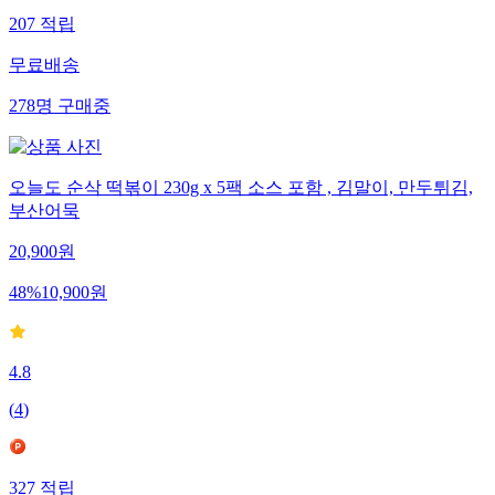
207
적립
무료배송
278
명
구매중
오늘도 순삭 떡볶이 230g x 5팩 소스 포함 , 김말이, 만두튀김,
부산어묵
20,900
원
48
%
10,900
원
4.8
(
4
)