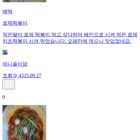
배떡
로제떡볶이
작은딸이 로제 떡볶이 먹고 싶다하여 배민으로 시켜 먹은 로제
치즈떡볶이 시켜 먹었습니다. 오래만에 먹으니 맛있었네요.
여니솔이맘
조회수
43
25.09.27
0