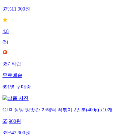
18,900
원
37
%
11,900
원
4.8
(
5
)
357
적립
무료배송
691
명
구매중
CJ 미정당 방앗간 가래떡 떡볶이 2인분(400g) x10개
65,900
원
35
%
42,900
원