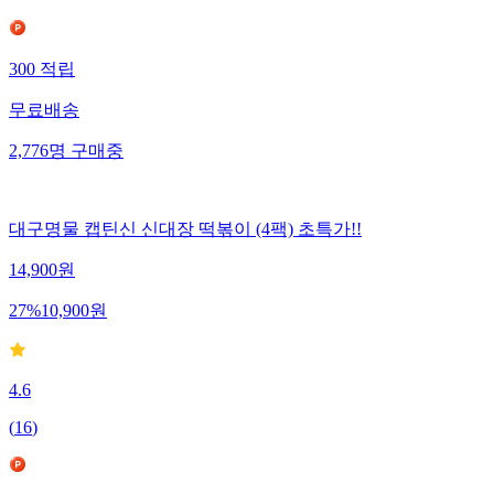
300
적립
무료배송
2,776
명
구매중
대구명물 캡틴신 신대장 떡볶이 (4팩) 초특가!!
14,900
원
27
%
10,900
원
4.6
(
16
)