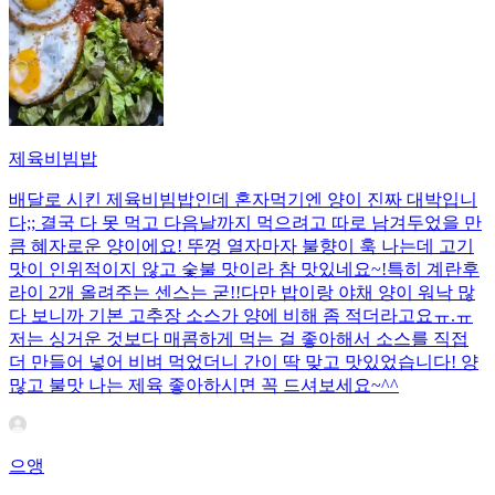
제육비빔밥
배달로 시킨 제육비빔밥인데 혼자먹기엔 양이 진짜 대박입니
다;; 결국 다 못 먹고 다음날까지 먹으려고 따로 남겨두었을 만
큼 혜자로운 양이에요! 뚜껑 열자마자 불향이 훅 나는데 고기
맛이 인위적이지 않고 숯불 맛이라 참 맛있네요~!특히 계란후
라이 2개 올려주는 센스는 굳!! ​다만 밥이랑 야채 양이 워낙 많
다 보니까 기본 고추장 소스가 양에 비해 좀 적더라고요ㅠ.ㅠ
저는 싱거운 것보다 매콤하게 먹는 걸 좋아해서 소스를 직접
더 만들어 넣어 비벼 먹었더니 간이 딱 맞고 맛있었습니다! 양
많고 불맛 나는 제육 좋아하시면 꼭 드셔보세요~^^
으앵