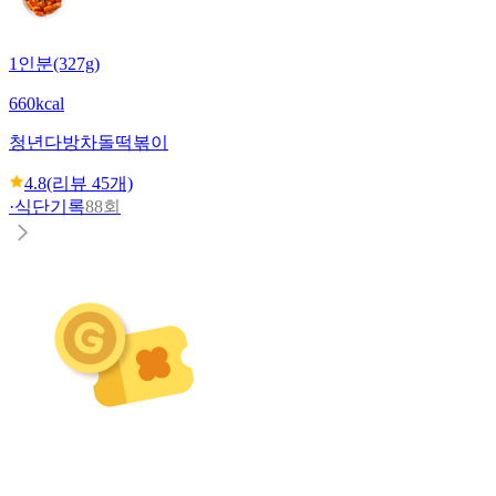
1인분(327g)
660kcal
청년다방
차돌떡볶이
4.8
(리뷰
45
개)
·
식단기록
88회