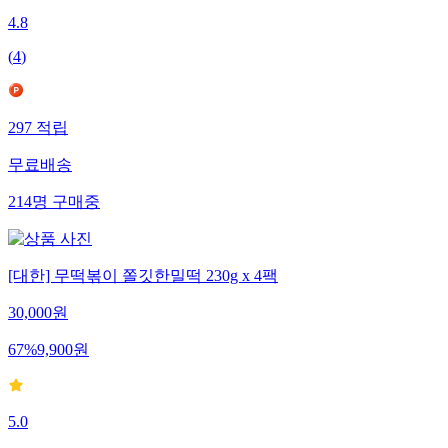
4.8
(
4
)
297
적립
무료배송
214
명
구매중
[대한] 무떡볶이 쫄깃한밀떡 230g x 4팩
30,000
원
67
%
9,900
원
5.0