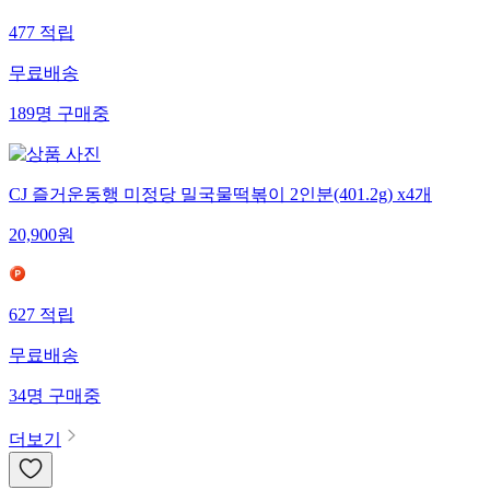
477
적립
무료배송
189
명
구매중
CJ 즐거운동행 미정당 밀국물떡볶이 2인분(401.2g) x4개
20,900
원
627
적립
무료배송
34
명
구매중
더보기