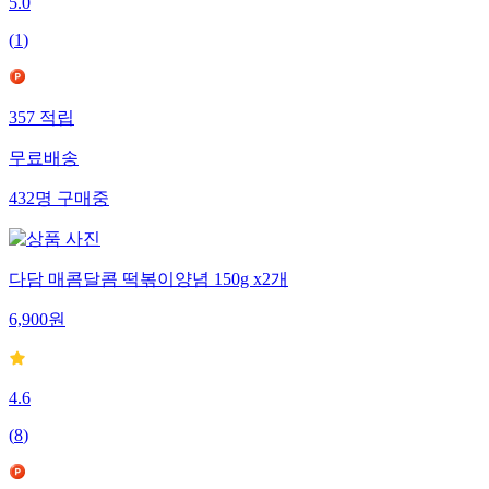
5.0
(
1
)
357
적립
무료배송
432
명
구매중
다담 매콤달콤 떡볶이양념 150g x2개
6,900
원
4.6
(
8
)