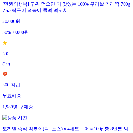
[만원의행복] 구워 먹으면 더 맛있는 100% 우리쌀 가래떡 700g
가래떡구이 떡볶이 물떡 떡꼬치
20,000
원
50
%
10,000
원
5.0
(
10
)
300
적립
무료배송
1,989
명
구매중
토끼밀 즉석 떡볶이(떡+소스) x 4세트 + 어묵100g 총 8인분 외