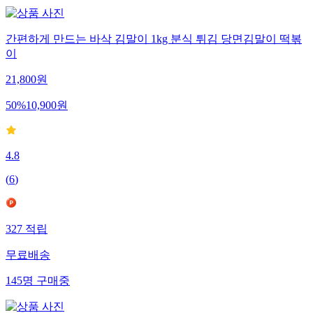
간편하게 만드는 바삭 김말이 1kg 분식 튀김 당면김말이 떡볶
이
21,800
원
50
%
10,900
원
4.8
(
6
)
327
적립
무료배송
145
명
구매중