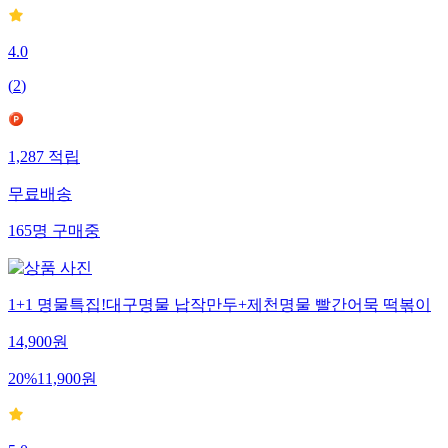
4.0
(
2
)
1,287
적립
무료배송
165
명
구매중
1+1 명물특집!대구명물 납작만두+제천명물 빨간어묵 떡볶이
14,900
원
20
%
11,900
원