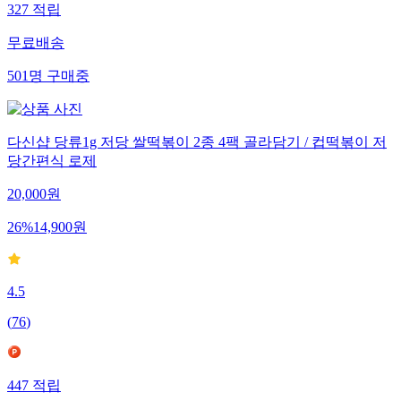
327
적립
무료배송
501
명
구매중
다신샵 당류1g 저당 쌀떡볶이 2종 4팩 골라담기 / 컵떡볶이 저
당간편식 로제
20,000
원
26
%
14,900
원
4.5
(
76
)
447
적립