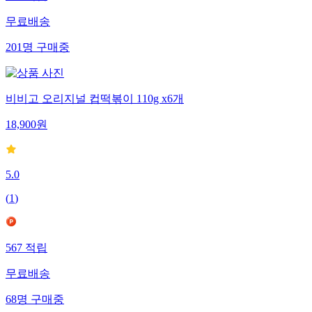
327
적립
무료배송
201
명
구매중
비비고 오리지널 컵떡볶이 110g x6개
18,900
원
5.0
(
1
)
567
적립
무료배송
68
명
구매중