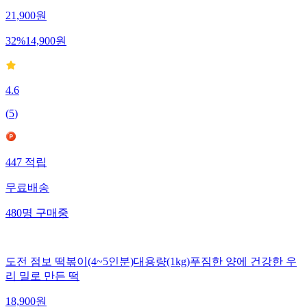
21,900
원
32
%
14,900
원
4.6
(
5
)
447
적립
무료배송
480
명
구매중
도전 점보 떡볶이(4~5인분)대용량(1kg)푸짐한 양에 건강한 우
리 밀로 만든 떡