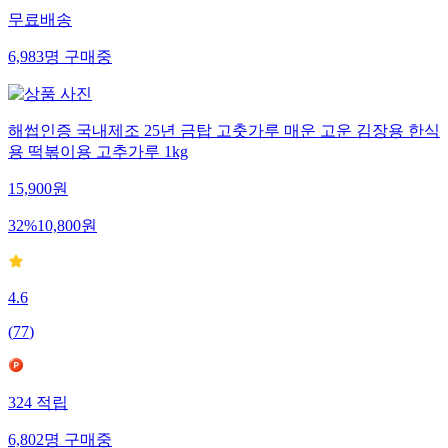
무료배송
6,983
명
구매중
해썹인증 국내제조 25년 금탑 고춧가루 매운 고운 김장용 한식
용 떡볶이용 고추가루 1kg
15,900
원
32
%
10,800
원
4.6
(
77
)
324
적립
6,802
명
구매중