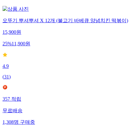
오뚜기 뿌셔뿌셔 X 12개 (불고기 바베큐 양념치킨 떡볶이)
15,900
원
25
%
11,900
원
4.9
(
31
)
357
적립
무료배송
1,308
명
구매중