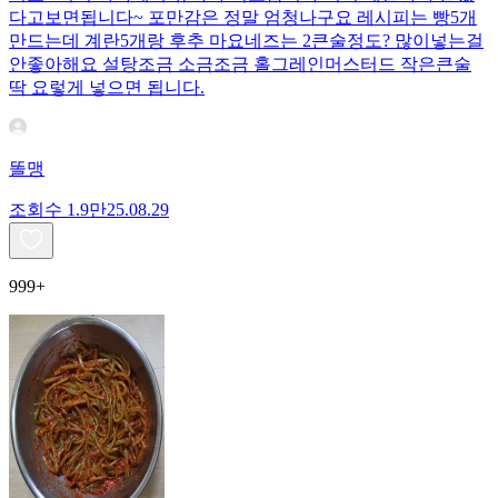
다고보면됩니다~ 포만감은 정말 엄청나구요 레시피는 빵5개
만드는데 계란5개랑 후추 마요네즈는 2큰술정도? 많이넣는걸
안좋아해요 설탕조금 소금조금 홀그레인머스터드 작은큰술
딱 요렇게 넣으면 됩니다.
똘맹
조회수
1.9만
25.08.29
999+