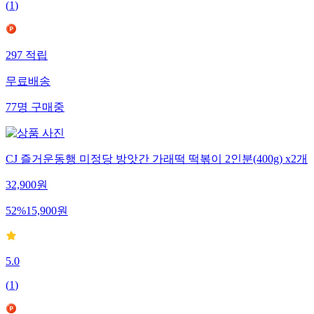
(
1
)
297
적립
무료배송
77
명
구매중
CJ 즐거운동행 미정당 방앗간 가래떡 떡볶이 2인분(400g) x2개
32,900
원
52
%
15,900
원
5.0
(
1
)