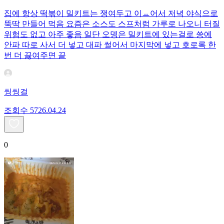
집에 항상 떡볶이 밀키트는 쟁여두고 이ㅛ어서 저녁 야식으로
뚝딱 만들어 먹음 요즘은 소스도 스프처럼 가루로 나오니 터질
위험도 없고 아주 좋음 일단 오뎅은 밀키트에 있는걸로 씅에
안파 따로 사서 더 넣고 대파 썰어서 마지막에 넣고 호로록 한
번 더 끓여주면 끝
씽씽걸
조회수
57
26.04.24
0