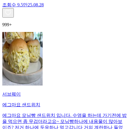
조회수
9.5만
25.08.28
999+
서브웨이
에그마요 샌드위치
에그마요 모닝빵 샌드위치 입니다. 수영을 하는데 가기전에 밥
을 먹으면 좀 무겁더라고요~ 모닝빵하나에 내용물이 많아보
이죠? 저거 하나에 두유하나 먹고갑니다 거의 계란하나 들었