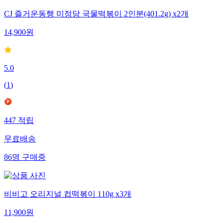
CJ 즐거운동행 미정당 국물떡볶이 2인분(401.2g) x2개
14,900
원
5.0
(
1
)
447
적립
무료배송
86
명
구매중
비비고 오리지널 컵떡볶이 110g x3개
11,900
원