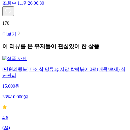
조회수
1.1만
26.06.30
170
더보기
이 리뷰를 본 유저들이 관심있어 한 상품
[만원의행복] 다신샵 당류1g 저당 쌀떡볶이 3팩(매콤/로제) 식
단관리
15,000
원
33
%
10,000
원
4.6
(
24
)