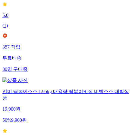
5.0
(
1
)
357
적립
무료배송
80
명
구매중
진미 떡볶이소스 1.95kg 대용량 떡볶이맛집 비법소스 대박상
품
19,900
원
50
%
9,900
원