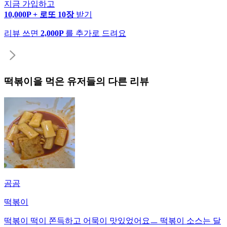
지금 가입하고
10,000P + 로또 10장
받기
리뷰 쓰면
2,000P
를 추가로 드려요
떡볶이
을 먹은 유저들의 다른 리뷰
곰곰
떡볶이
떡볶이 떡이 쫀득하고 어묵이 맛있었어요ㅡ 떡볶이 소스는 달