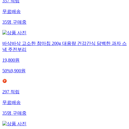
357
적립
무료배송
35
명
구매중
바삭바삭 고소한 참마칩 200g 대용량 건강간식 담백한 과자 스
낵 주전부리
19,800
원
50
%
9,900
원
297
적립
무료배송
35
명
구매중