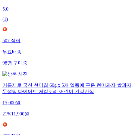
5.0
(
1
)
507
적립
무료배송
98
명
구매중
기름제로 국산 현미칩 60g x 5개 열풍에 구운 현미과자 쌀과자
무설탕 다이어트 저칼로리 어린이 건강간식
15,000
원
21
%
11,900
원