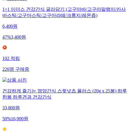
1+1 이더스 건강간식 골라담기 (고구마바/고구마말랭이/카사
바스틱/고구마스틱/고구마라떼/크룽지/레몬즙)
6,400
원
47
%
3,400
원
102
적립
226
명
구매중
건강하게 즐기는 영양간식 스윗넛츠 플러스 (20g x 25봉) 하루
한봉 하루견과 건강간식
33,800
원
50
%
16,900
원