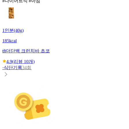
#다이어트식 #아침
1인분(40g)
185kcal
tft
더단백 크런치바 초코
4.9
(리뷰
10
개)
·
식단기록
34회