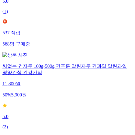
5.0
(
1
)
537
적립
568
명
구매중
씨없는 건자두 100g-500g 건푸룬 말린자두 건과일 말린과일
영양간식 건강간식
11,800
원
50
%
5,900
원
5.0
(
2
)