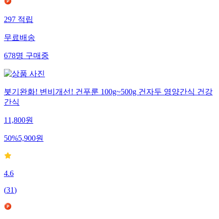
297
적립
무료배송
678
명
구매중
붓기완화! 변비개선! 건푸룬 100g~500g 건자두 영양간식 건강
간식
11,800
원
50
%
5,900
원
4.6
(
31
)