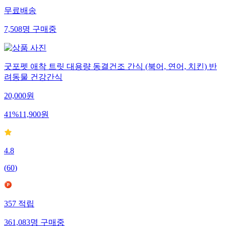
무료배송
7,508
명
구매중
굿포펫 애착 트릿 대용량 동결건조 간식 (북어, 연어, 치킨) 반
려동물 건강간식
20,000
원
41
%
11,900
원
4.8
(
60
)
357
적립
361,083
명
구매중