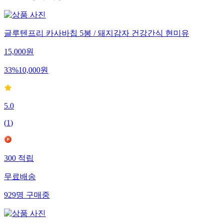
글루텐프리 카사바칩 5봉 / 돼지감자 건강간식 현미유
15,000
원
33
%
10,000
원
5.0
(
1
)
300
적립
무료배송
929
명
구매중