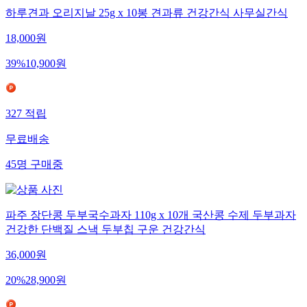
하루견과 오리지날 25g x 10봉 견과류 건강간식 사무실간식
18,000
원
39
%
10,900
원
327
적립
무료배송
45
명
구매중
파주 장단콩 두부국수과자 110g x 10개 국산콩 수제 두부과자
건강한 단백질 스낵 두부칩 구운 건강간식
36,000
원
20
%
28,900
원