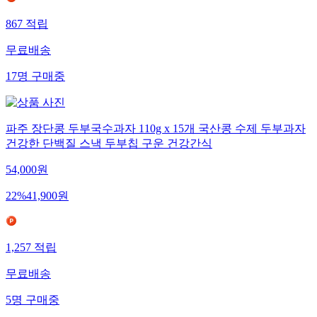
867
적립
무료배송
17
명
구매중
파주 장단콩 두부국수과자 110g x 15개 국산콩 수제 두부과자
건강한 단백질 스낵 두부칩 구운 건강간식
54,000
원
22
%
41,900
원
1,257
적립
무료배송
5
명
구매중