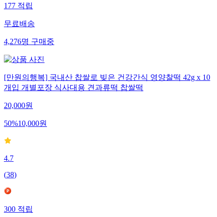
177
적립
무료배송
4,276
명
구매중
[만원의행복] 국내산 찹쌀로 빚은 건강간식 영양찰떡 42g x 10
개입 개별포장 식사대용 견과류떡 찹쌀떡
20,000
원
50
%
10,000
원
4.7
(
38
)
300
적립