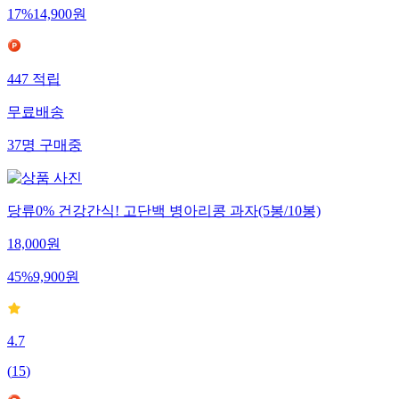
17
%
14,900
원
447
적립
무료배송
37
명
구매중
당류0% 건강간식! 고단백 병아리콩 과자(5봉/10봉)
18,000
원
45
%
9,900
원
4.7
(
15
)