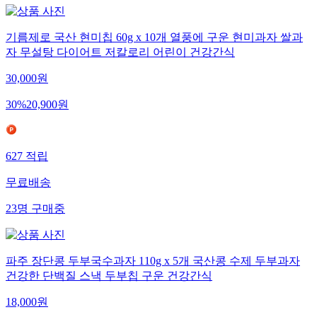
기름제로 국산 현미칩 60g x 10개 열풍에 구운 현미과자 쌀과
자 무설탕 다이어트 저칼로리 어린이 건강간식
30,000
원
30
%
20,900
원
627
적립
무료배송
23
명
구매중
파주 장단콩 두부국수과자 110g x 5개 국산콩 수제 두부과자
건강한 단백질 스낵 두부칩 구운 건강간식
18,000
원