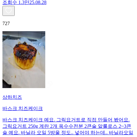
조회수
1.3만
25.08.28
727
상하치즈
바스크 치즈케이크
바스크 치즈케이크 예요. 그릭요거트로 직접 만들어 봤어요.
그릭요거트 250g 계란 2개 옥수수전분 2큰술 알룰로스 2~3큰
술 예요. 바닐라 오일 5방울 정도.. 넣어야 하는데.. 바닐라오일