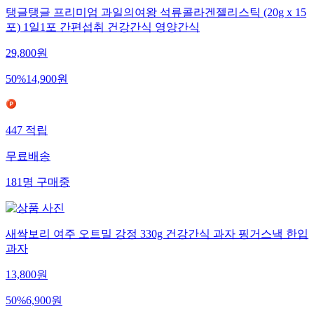
탱글탱글 프리미엄 과일의여왕 석류콜라겐젤리스틱 (20g x 15
포) 1일1포 간편섭취 건강간식 영양간식
29,800
원
50
%
14,900
원
447
적립
무료배송
181
명
구매중
새싹보리 여주 오트밀 강정 330g 건강간식 과자 핑거스낵 한입
과자
13,800
원
50
%
6,900
원