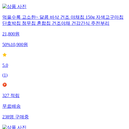
먹을수록 고소한~ 달콤 바삭 건조 야채칩 150g 자색고구마칩
단호박칩 청무칩 혼합칩 건조야채 건강간식 주전부리
21,800
원
50
%
10,900
원
5.0
(
1
)
327
적립
무료배송
238
명
구매중