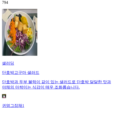
794
샐러딩
단호박고구마 샐러드
단호박과 두부 블럭이 같이 있는 샐러드로 단호박 달달한 맛과
야채의 아싹이는 식감이 매우 조화롭습니다.
귀염그잡채1