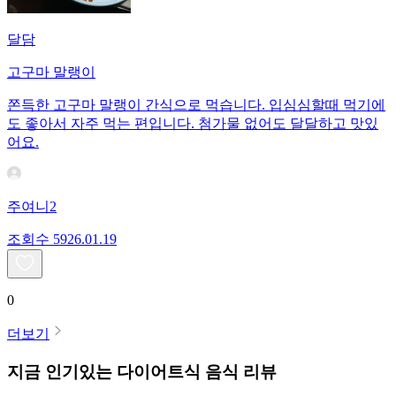
달담
고구마 말랭이
쫀득한 고구마 말랭이 간식으로 먹습니다. 입심심할때 먹기에
도 좋아서 자주 먹는 편입니다. 첨가물 없어도 달달하고 맛있
어요.
주여니2
조회수
59
26.01.19
0
더보기
지금 인기있는
다이어트식
음식 리뷰