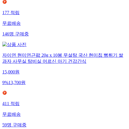
177
적립
무료배송
146
명
구매중
자이연 현미연근팝 20g x 10봉 무설탕 국산 현미칩 뻥튀기 쌀
과자 사무실 탕비실 어르신 아기 건강간식
15,000
원
9
%
13,700
원
411
적립
무료배송
59
명
구매중