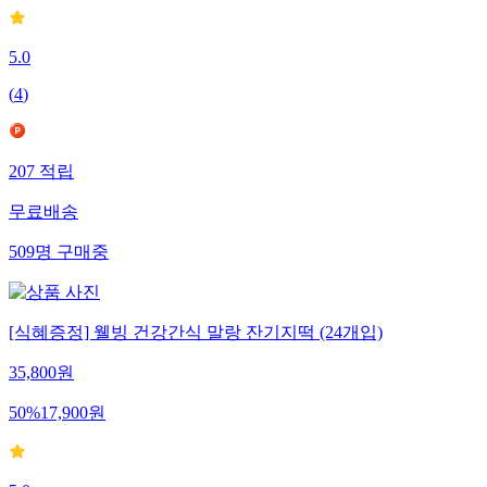
5.0
(
4
)
207
적립
무료배송
509
명
구매중
[식혜증정] 웰빙 건강간식 말랑 잔기지떡 (24개입)
35,800
원
50
%
17,900
원