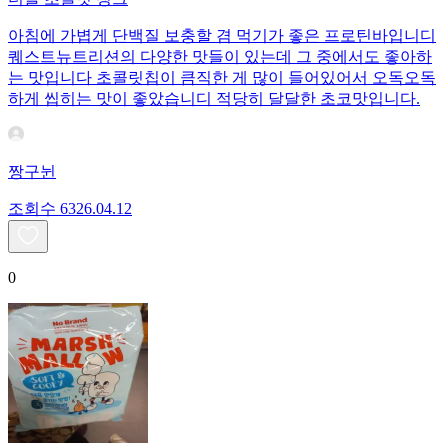
아침에 가볍게 단백질 보충할 겸 먹기가 좋은 프로틴바입니디
퀘스트뉴트리션의 다양한 맛들이 있는데 그 중에서도 좋아하
는 맛입니다 초콜릿칩이 큼직한 게 많이 들어있어서 오독오독
하게 씹히는 맛이 좋았습니디 적당히 달달한 초코맛입니다.
짱구뉜
조회수
63
26.04.12
0