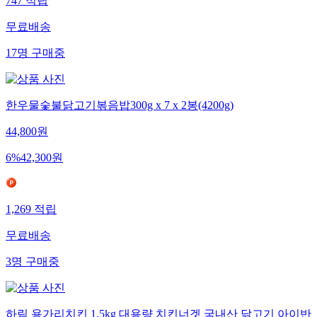
747
적립
무료배송
17
명
구매중
한우물숯불닭고기볶음밥300g x 7 x 2봉(4200g)
44,800
원
6
%
42,300
원
1,269
적립
무료배송
3
명
구매중
하림 용가리치킨 1.5kg 대용량 치킨너겟 국내산 닭고기 아이반