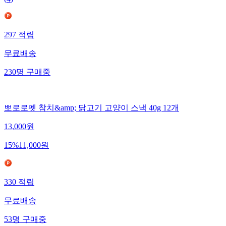
297
적립
무료배송
230
명
구매중
뽀로로펫 참치&amp; 닭고기 고양이 스낵 40g 12개
13,000
원
15
%
11,000
원
330
적립
무료배송
53
명
구매중