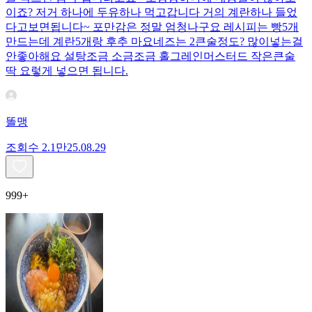
이죠? 저거 하나에 두유하나 먹고갑니다 거의 계란하나 들었
다고보면됩니다~ 포만감은 정말 엄청나구요 레시피는 빵5개
만드는데 계란5개랑 후추 마요네즈는 2큰술정도? 많이넣는걸
안좋아해요 설탕조금 소금조금 홀그레인머스터드 작은큰술
딱 요렇게 넣으면 됩니다.
똘맹
조회수
2.1만
25.08.29
999+