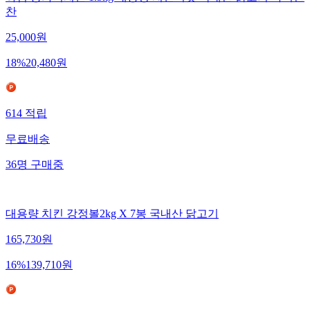
찬
25,000
원
18
%
20,480
원
614
적립
무료배송
36
명
구매중
대용량 치킨 강정볼2kg X 7봉 국내산 닭고기
165,730
원
16
%
139,710
원