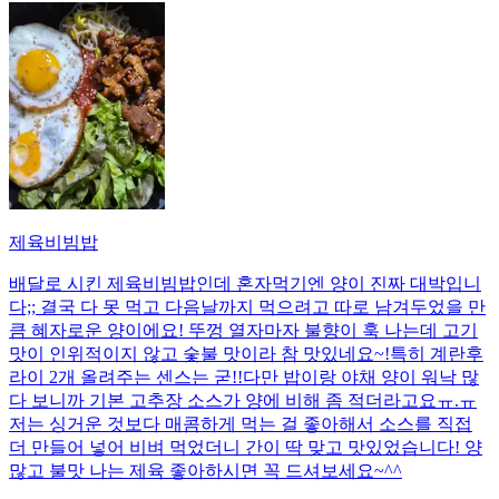
제육비빔밥
배달로 시킨 제육비빔밥인데 혼자먹기엔 양이 진짜 대박입니
다;; 결국 다 못 먹고 다음날까지 먹으려고 따로 남겨두었을 만
큼 혜자로운 양이에요! 뚜껑 열자마자 불향이 훅 나는데 고기
맛이 인위적이지 않고 숯불 맛이라 참 맛있네요~!특히 계란후
라이 2개 올려주는 센스는 굳!! ​다만 밥이랑 야채 양이 워낙 많
다 보니까 기본 고추장 소스가 양에 비해 좀 적더라고요ㅠ.ㅠ
저는 싱거운 것보다 매콤하게 먹는 걸 좋아해서 소스를 직접
더 만들어 넣어 비벼 먹었더니 간이 딱 맞고 맛있었습니다! 양
많고 불맛 나는 제육 좋아하시면 꼭 드셔보세요~^^