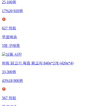
25,100
원
17
%
20,920
원
627
적립
무료배송
5
명
구매중
하림 닭고기 육즙 왕교자 840g*2개 (420g*4)
33,300
원
43
%
18,900
원
567
적립