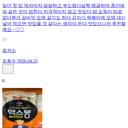
일단 첫 입 먹자마자 달달하고 부드럽다 ​살짝 탱글하며 중간에
파 같은 것이 씹힌다 자극적이지 않고 맛있다 밥 도둑이 따로
없다 ​뭔가 갈비맛 오뎅 같기도 하다 갑자기 떡볶이에 오뎅 대신
넣어 먹으면 맛있을 것 같다는 생각이 든다 맛있으니까 추천할
께요 ~♡♡
로커스
조회수
59
26.04.25
0