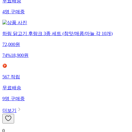
무료배송
4
명
구매중
하림 닭고기 후랑크 3종 세트 (참맛/매콤/마늘 각 10개)
72,000
원
74
%
18,900
원
567
적립
무료배송
9
명
구매중
더보기