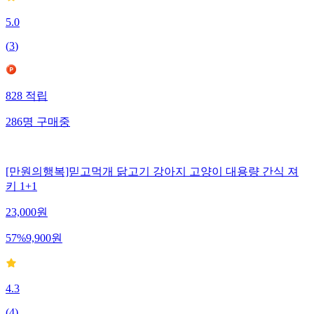
5.0
(
3
)
828
적립
286
명
구매중
[만원의행복]믿고먹개 닭고기 강아지 고양이 대용량 간식 져
키 1+1
23,000
원
57
%
9,900
원
4.3
(
4
)