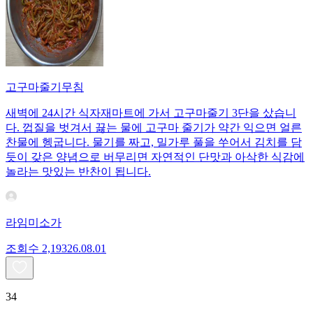
고구마줄기무침
새벽에 24시간 식자재마트에 가서 고구마줄기 3단을 샀습니
다. 껍질을 벗겨서 끓는 물에 고구마 줄기가 약간 익으면 얼른
찬물에 헹굽니다. 물기를 짜고, 밀가루 풀을 쑤어서 김치를 담
듯이 갖은 양념으로 버무리면 자연적인 단맛과 아삭한 식감에
놀라는 맛있는 반찬이 됩니다.
라임미소가
조회수
2,193
26.08.01
34