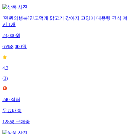
[만원의행복]믿고먹개 닭고기 강아지 고양이 대용량 간식 져
키 1개
23,000
원
65
%
8,000
원
4.3
(
3
)
240
적립
무료배송
128
명
구매중