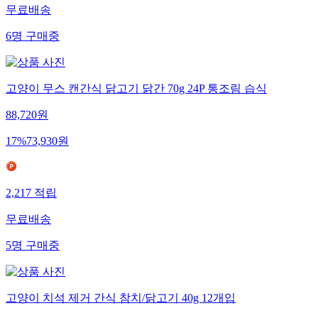
무료배송
6
명
구매중
고양이 무스 캔간식 닭고기 닭간 70g 24P 통조림 습식
88,720
원
17
%
73,930
원
2,217
적립
무료배송
5
명
구매중
고양이 치석 제거 간식 참치/닭고기 40g 12개입