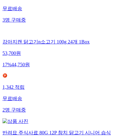
무료배송
3
명
구매중
강아지캔 닭고기n소고기 100g 24개 1Box
53,700
원
17
%
44,750
원
1,342
적립
무료배송
2
명
구매중
반려묘 주식사료 80G 12P 참치 닭고기 시니어 습식