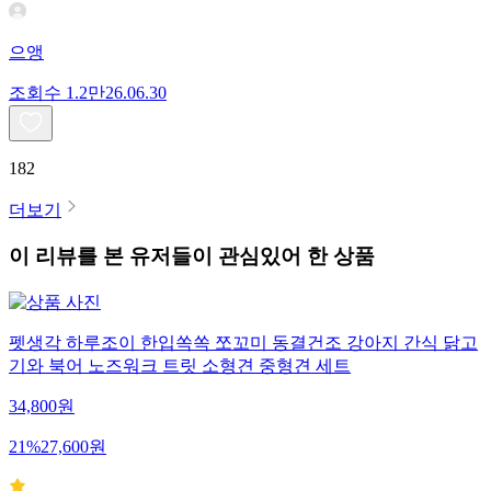
으앵
조회수
1.2만
26.06.30
182
더보기
이 리뷰를 본 유저들이 관심있어 한 상품
펫생각 하루조이 한입쏙쏙 쪼꼬미 동결건조 강아지 간식 닭고
기와 북어 노즈워크 트릿 소형견 중형견 세트
34,800
원
21
%
27,600
원