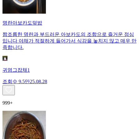
명란아보카도덮밥
짭조름한 명란과 부드러운 아보카도의 조합으로 즐거운 점심
입니다 야채가 적절하게 들어가서 식감을 놓치지 않고 매우 만
족합니다.
귀염그잡채1
조회수
9.5만
25.08.28
999+