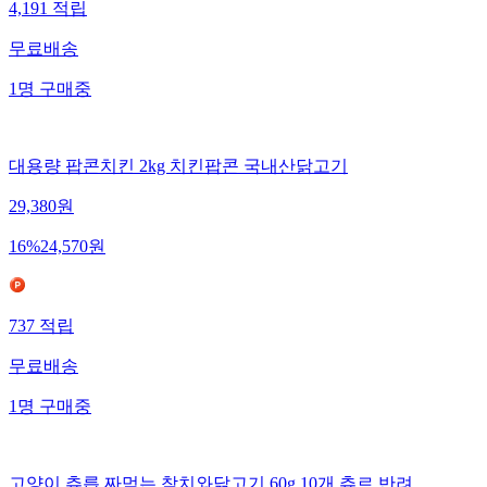
4,191
적립
무료배송
1
명
구매중
대용량 팝콘치킨 2kg 치킨팝콘 국내산닭고기
29,380
원
16
%
24,570
원
737
적립
무료배송
1
명
구매중