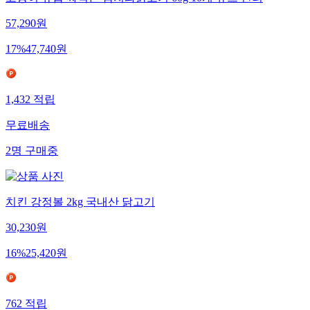
고양이 츄릅 짜먹는 참치와닭고기 60g 10개 츄르 반려
57,290
원
17
%
47,740
원
1,432
적립
무료배송
2
명
구매중
치킨 강정볼 2kg 국내산 닭고기
30,230
원
16
%
25,420
원
762
적립