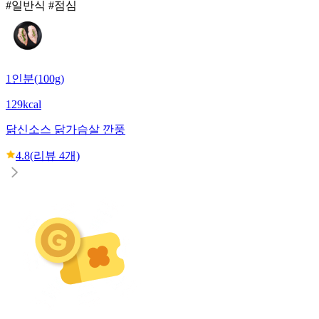
#일반식 #점심
1인분(100g)
129kcal
닭신
소스 닭가슴살 깐풍
4.8
(리뷰
4
개)