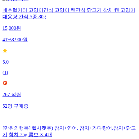
네추럴키티 고양이간식 고양이 캔간식 닭고기 참치 캔 고양이
대용량 간식 5종 80g
15,000
원
41
%
8,900
원
5.0
(
1
)
267
적립
52
명
구매중
[만원의행복] 헬시캣츄) 참치+연어, 참치+가다랑어,참치+닭고
기,참치 75g 콤보 X 4개