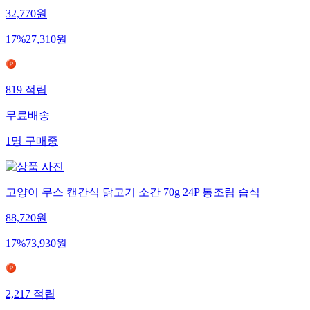
32,770
원
17
%
27,310
원
819
적립
무료배송
1
명
구매중
고양이 무스 캔간식 닭고기 소간 70g 24P 통조림 습식
88,720
원
17
%
73,930
원
2,217
적립