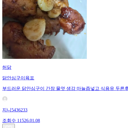
허닭
닭안심구이육포
부드러운 닭안심구이 간장 물엿 생강 마늘즙넣고 식용유 두른
지니5436233
조회수
115
26.01.08