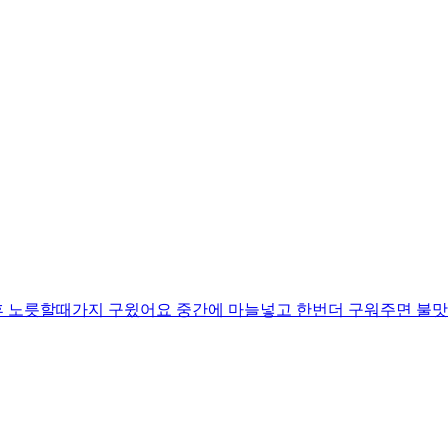
후 노릇할때가지 구윘어요 중간에 마늘넣고 한번더 구워주면 불