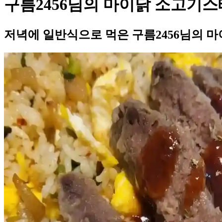
구름2456님의 마이닭 소고기
저녁에 일반식으로 먹은 구름2456님의 