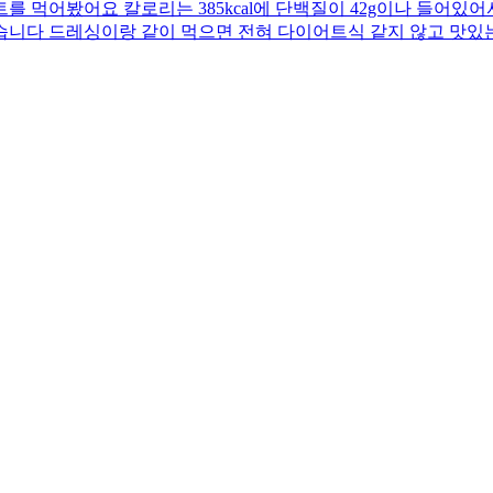
 먹어봤어요 칼로리는 385kcal에 단백질이 42g이나 들어있어
습니다 드레싱이랑 같이 먹으면 전혀 다이어트식 같지 않고 맛있