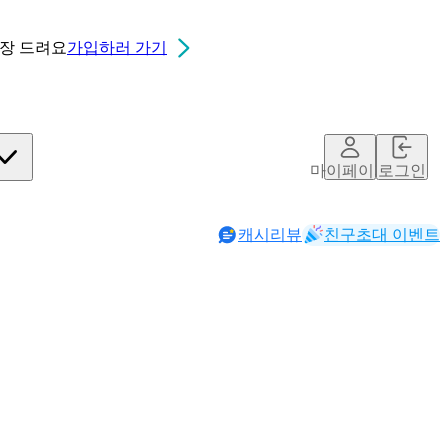
0장
드려요
가입하러 가기
마이페이지
로그인
캐시리뷰
친구초대 이벤트