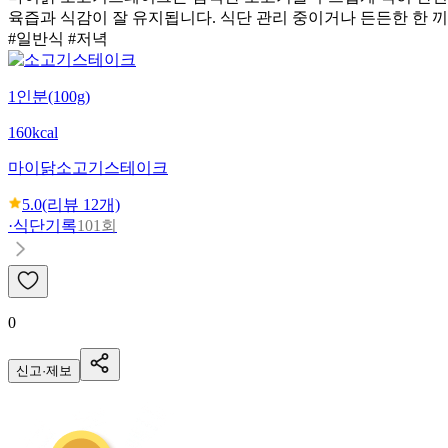
육즙과 식감이 잘 유지됩니다. 식단 관리 중이거나 든든한 한 
#일반식 #저녁
1인분(100g)
160kcal
마이닭
소고기스테이크
5.0
(리뷰
12
개)
·
식단기록
101회
0
신고·제보