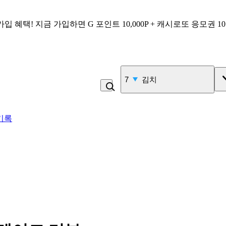
가입 혜택!
지금 가입하면
G 포인트 10,000P + 캐시로또 응모권 1
7
김치
기록