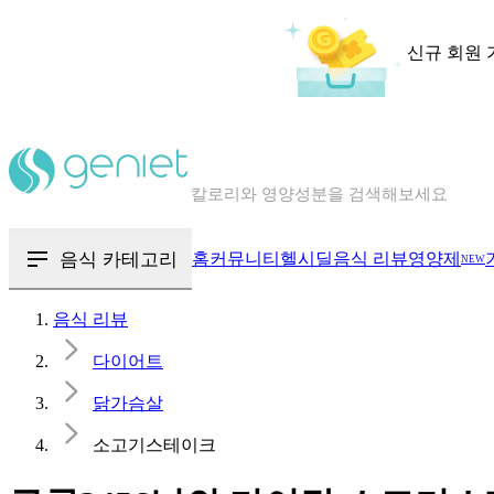
신규 회원 
칼로리와 영양성분을 검색해보세요
혈당 · 다이어트 음식 검색해보세요
음식 · 영양제 리뷰를 찾아보세요
음식 카테고리
홈
커뮤니티
헬시딜
음식 리뷰
영양제
NEW
음식 리뷰
다이어트
닭가슴살
소고기스테이크