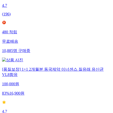
4.7
(
196
)
480
적립
무료배송
10,885
명
구매중
[품질보장] 1+1 2개월분 동국제약 이너센스 질유래 유산균
VL8함유
100,000
원
83
%
16,900
원
4.7