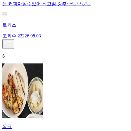
는 커피마실수있어 최고임 강추~~♡♡♡♡
로커스
조회수
222
26.08.03
6
동원