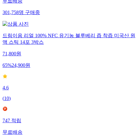
무료배송
301,758
명
구매중
드림이음 리얼 100% NFC 유기농 블루베리 즙 착즙 미국산 원
액 스틱 14포 3박스
71,800
원
65
%
24,900
원
4.6
(
10
)
747
적립
무료배송