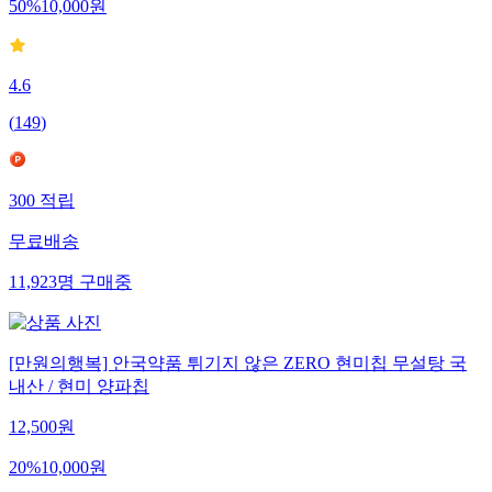
50
%
10,000
원
4.6
(
149
)
300
적립
무료배송
11,923
명
구매중
[만원의행복] 안국약품 튀기지 않은 ZERO 현미칩 무설탕 국
내산 / 현미 양파칩
12,500
원
20
%
10,000
원