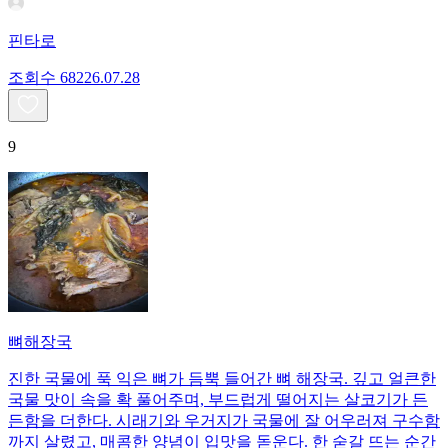
핀타로
조회수
682
26.07.28
9
뼈해장국
진한 국물에 푹 익은 뼈가 듬뿍 들어간 뼈 해장국. 깊고 얼큰한
국물 맛이 속을 확 풀어주며, 부드럽게 떨어지는 살코기가 든
든함을 더한다. 시래기와 우거지가 국물에 잘 어우러져 구수함
까지 살렸고, 매콤한 양념이 입맛을 돋운다. 한 숟갈 뜨는 순간