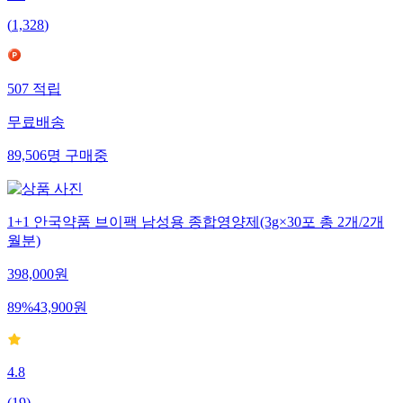
(
1,328
)
507
적립
무료배송
89,506
명
구매중
1+1 안국약품 브이팩 남성용 종합영양제(3g×30포 총 2개/2개
월분)
398,000
원
89
%
43,900
원
4.8
(
19
)