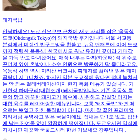
돼지국밥
안녕하세요! 도쿄 신오쿠보 근처에 새로 자리를 잡은 '옥동식
도쿄(Okdongsik Tokyo)의 돼지국밥 후기입니다 서울 서교동
본점에서 미쉐린 빕구르망을 휩쓸고, 뉴욕 맨해튼에 이어 도쿄
까지 점령한 옥동식! 한국에서도 워낙 유명한 곳이라 기대감
을 가득 안고 다녀왔어요. 매장 내부는 다찌(카운터) 석 위주로
꾸며져 있어 혼밥이나 소수 인원으로 방문하기 딱 좋더라고요.
옥동식 하면 역시 지리산 버크셔K 흑돼지로 끓여낸 맑은 돼지
곰탕이 시그니처죠. 하지만 일본 도쿄점에 왔다면 절대 놓쳐서
는 안 되는 컬래버레이션이자 현지 특화 메뉴가 있습니다. 기
간한정 하마구리(대합조개) 돼지국밥입니다. 기존 옥동식 특
유의 맑고 깨끗한 돼지고기 육수에, 시원하고 감칠맛 터지는
대합 육수를 레이어링한 메뉴입니다. 보통 '돼지국밥' 하면 떠
오르는 뽀얗고 진한 묵직함이 아니라, 마치 잘 끓인 프리미엄
지리처럼 투명하고 맑은 국물이에요. 잡내는 단 1도 없고, 입안
에 남는 잔여물 없이 깔끔하게 떨어집니다. 도쿄오시면 일식에
지치시면 깨끗한 국물드시러 한번 가보세요 강추입니다 .