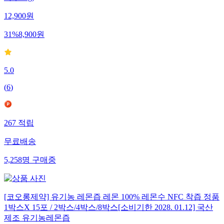
12,900
원
31
%
8,900
원
5.0
(
6
)
267
적립
무료배송
5,258
명
구매중
[코오롱제약] 유기농 레몬즙 레몬 100% 레몬수 NFC 착즙 정품
1박스X 15포 / 2박스/4박스/8박스[소비기한 2028. 01.12] 국산
제조 유기농레몬즙