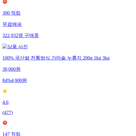
300
적립
무료배송
322,932
명
구매중
100% 국산쌀 전통방식 가마솥 누룽지 200g 1kg 3kg
30,000
원
84
%
4,900
원
4.6
(
477
)
147
적립