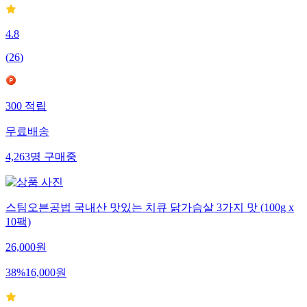
4.8
(
26
)
300
적립
무료배송
4,263
명
구매중
스팀오븐공법 국내산 맛있는 치큐 닭가슴살 3가지 맛 (100g x
10팩)
26,000
원
38
%
16,000
원