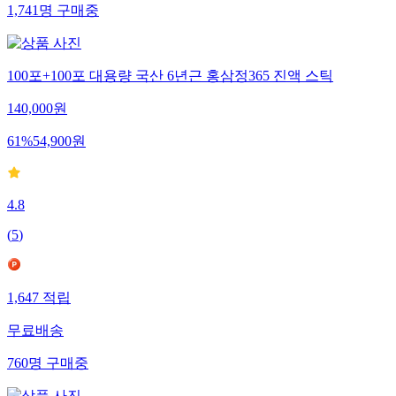
1,741
명
구매중
100포+100포 대용량 국산 6년근 홍삼정365 진액 스틱
140,000
원
61
%
54,900
원
4.8
(
5
)
1,647
적립
무료배송
760
명
구매중