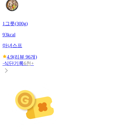
1그릇(300g)
93kcal
마녀스프
4.9
(리뷰
96
개)
·
식단기록
6천+