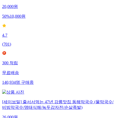
20,000
원
50
%
10,000
원
4.7
(
701
)
300
적립
무료배송
140,934
명
구매중
[세이브밀] 줄서서먹는 47년 강릉맛집 동해막국수 (물막국수/
비빔막국수/명태식해/녹두감자전/순살족발)
26,000
원