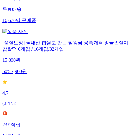
무료배송
16,670
명
구매중
[품질보장] 국내산 찹쌀로 만든 팥앙금 콩쑥개떡 앙금인절미
찹쌀떡 6개입 / 16개입/32개입
15,800
원
50
%
7,900
원
4.7
(
3,473
)
237
적립