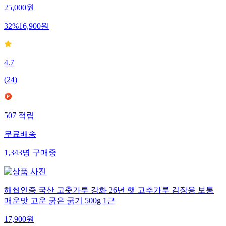
25,000
원
32
%
16,900
원
4.7
(
24
)
507
적립
무료배송
1,343
명
구매중
해썹인증 국산 고춧가루 강화 26년 햇 고추가루 김장용 보통
매운맛 고운 굵은 굵기 500g 1근
17,900
원