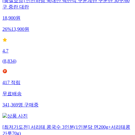
[품질보장] 신선하랑 국내산 맥반석 구운계란 구운란 30구/60
구 중란 대란
18,900
원
26
%
13,900
원
4.7
(
8,834
)
417
적립
무료배송
341,369
명
구매중
[최저가도전] 서리태 콩국수 3인분(1인분당 면200g+서리태콩
가루70g)