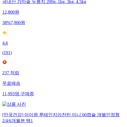
국내산 가마솥 누룽지 200g, 1kg, 3kg, 4.5kg
12,800
원
38
%
7,900
원
4.6
(
191
)
237
적립
무료배송
11,993
명
구매중
[안국건강] 아이원 루테인지아잔틴 미니 60캡슐 개별인정형
2/4/6개월분 택1