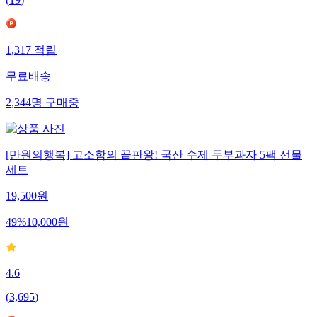
1,317
적립
무료배송
2,344
명
구매중
[만원의행복] 고소함의 끝판왕! 국산 수제 두부과자 5팩 선물
세트
19,500
원
49
%
10,000
원
4.6
(
3,695
)