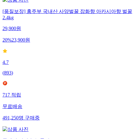
[품질보장] 홍주부 국내산 사양벌꿀 잡화향 아카시아향 벌꿀
2.4kg
29,900
원
20
%
23,900
원
4.7
(
893
)
717
적립
무료배송
491,250
명
구매중