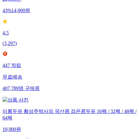
43
%
14,900
원
4.5
(
3,297
)
447
적립
무료배송
407,789
명
구매중
이롬두유 황성주박사의 국산콩 검은콩두유 16팩 / 32팩 / 48팩 /
64팩
19,900
원