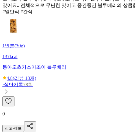
았어요.. 전체적으로 무난한 맛이고 중간중간 블루베리의 상큼
#일반식 #간식
1인분(30g)
137kcal
동아오츠카
소이조이 블루베리
4.8
(리뷰
18
개)
·
식단기록
78회
0
신고·제보