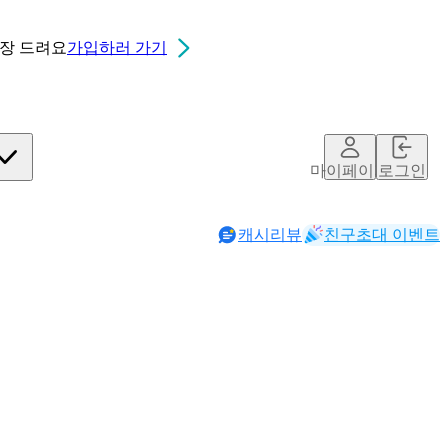
0장
드려요
가입하러 가기
마이페이지
로그인
캐시리뷰
친구초대 이벤트