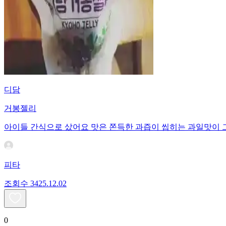
디담
거봉젤리
아이들 간식으로 샀어요 맛은 쫀득한 과즙이 씹히는 과일맛이
피타
조회수
34
25.12.02
0