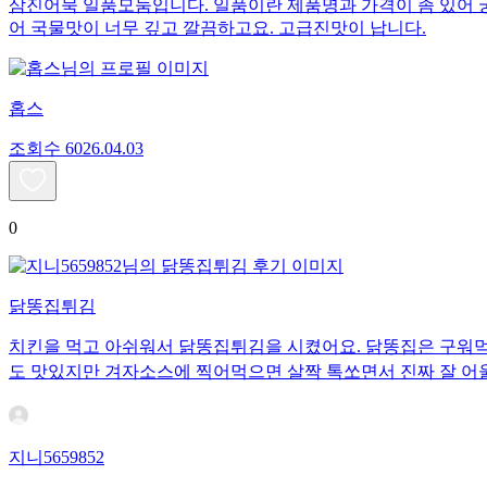
삼진어묵 일품모둠입니다. 일품이란 제품명과 가격이 좀 있어 
어 국물맛이 너무 깊고 깔끔하고요. 고급진맛이 납니다.
홉스
조회수
60
26.04.03
0
닭똥집튀김
치킨을 먹고 아쉬워서 닭똥집튀김을 시켰어요. 닭똥집은 구워먹
도 맛있지만 겨자소스에 찍어먹으면 살짝 톡쏘면서 진짜 잘 어
지니5659852