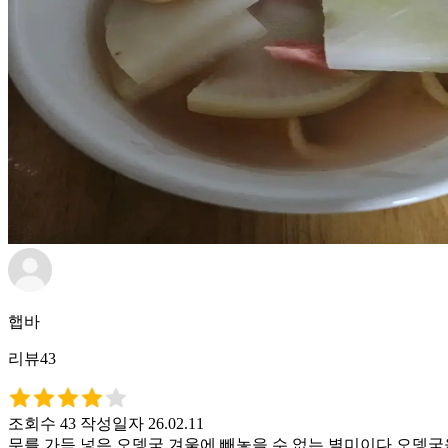
햅바
리뷰43
조회수 43
작성일자 26.02.11
무를 가득 넣은 오뎅국 겨울에 빼놓을 수 없는 별미이다 오뎅국을