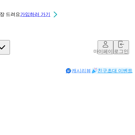
0장
드려요
가입하러 가기
칮ㄷ
마이페이지
로그인
캐시리뷰
친구초대 이벤트