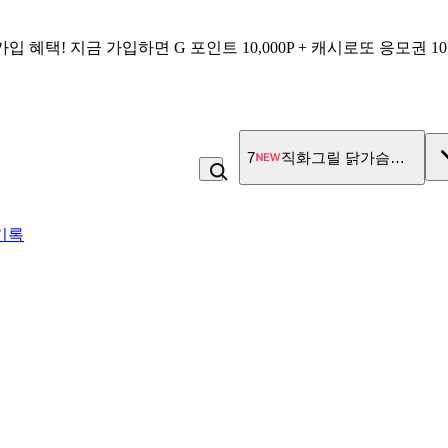
가입 혜택!
지금 가입하면
G 포인트 10,000P + 캐시로또 응모권 1
7
직화그릴 닭가슴살 큐브 
기록