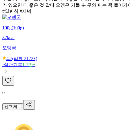
가 있으면 더 좋은 것 같다 오뎅은 거들 뿐 무와 파는 꼭 들어
#일반식 #저녁
100g(100g)
87kcal
오뎅국
4.7
(리뷰
217
개)
·
식단기록
1.7만+
0
신고·제보