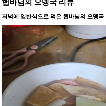
햅바님의 오뎅국 리뷰
저녁에 일반식으로 먹은 햅바님의 오뎅국