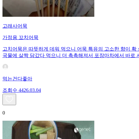
고래사어묵
가정용 꼬치어묵
고치어묵은 따뜻하게 데워 먹으니 어묵 특유의 고소한 향이 확 
국물에 살짝 담갔다 먹으니 더 촉촉해져서 포장마차에서 바로 
먹는건다좋아
조회수
44
26.03.04
0