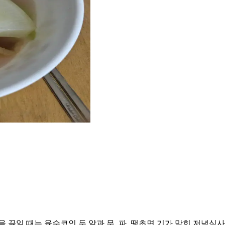
 끓일 때는 육수코인 두 알과 무, 파, 땡초면 기가 막힌 저녁식