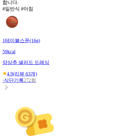
합니다.
#일반식 #아침
1테이블스푼(16g)
59kcal
양상추 샐러드 드레싱
4.9
(리뷰
63
개)
·
식단기록
272회