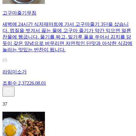
고구마줄기무침
새벽에 24시간 식자재마트에 가서 고구마줄기 3단을 샀습니
다. 껍질을 벗겨서 끓는 물에 고구마 줄기가 약간 익으면 얼른
찬물에 헹굽니다. 물기를 짜고, 밀가루 풀을 쑤어서 김치를 담
듯이 갖은 양념으로 버무리면 자연적인 단맛과 아삭한 식감에
놀라는 맛있는 반찬이 됩니다.
라임미소가
조회수
2,372
26.08.01
37