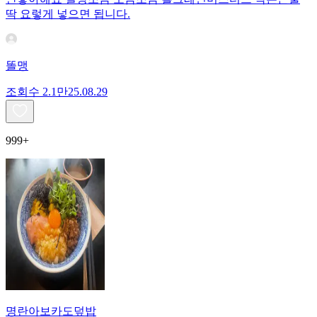
딱 요렇게 넣으면 됩니다.
똘맹
조회수
2.1만
25.08.29
999+
명란아보카도덮밥