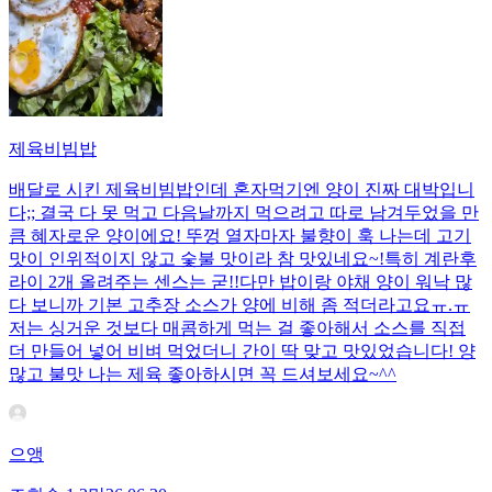
제육비빔밥
배달로 시킨 제육비빔밥인데 혼자먹기엔 양이 진짜 대박입니
다;; 결국 다 못 먹고 다음날까지 먹으려고 따로 남겨두었을 만
큼 혜자로운 양이에요! 뚜껑 열자마자 불향이 훅 나는데 고기
맛이 인위적이지 않고 숯불 맛이라 참 맛있네요~!특히 계란후
라이 2개 올려주는 센스는 굳!! ​다만 밥이랑 야채 양이 워낙 많
다 보니까 기본 고추장 소스가 양에 비해 좀 적더라고요ㅠ.ㅠ
저는 싱거운 것보다 매콤하게 먹는 걸 좋아해서 소스를 직접
더 만들어 넣어 비벼 먹었더니 간이 딱 맞고 맛있었습니다! 양
많고 불맛 나는 제육 좋아하시면 꼭 드셔보세요~^^
으앵