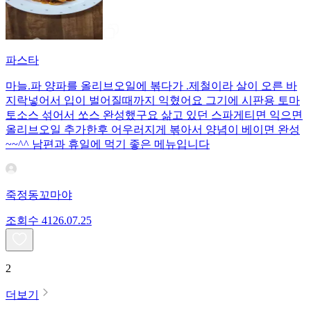
파스타
마늘.파 양파를 올리브오일에 볶다가 .제철이라 살이 오른 바
지락넣어서 입이 벌어질때까지 익혔어요 그기에 시판용 토마
토소스 섞어서 쏘스 완성했구요 삶고 있던 스파게티면 익으면
올리브오일 추가한후 어우러지게 볶아서 양념이 베이면 완성
~~^^ 남편과 휴일에 먹기 좋은 메뉴입니다
죽정동꼬마야
조회수
41
26.07.25
2
더보기