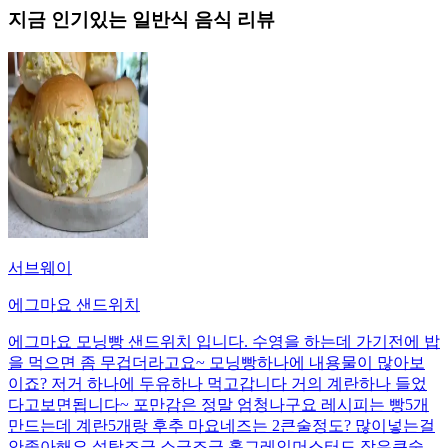
지금 인기있는
일반식
음식 리뷰
서브웨이
에그마요 샌드위치
에그마요 모닝빵 샌드위치 입니다. 수영을 하는데 가기전에 밥
을 먹으면 좀 무겁더라고요~ 모닝빵하나에 내용물이 많아보
이죠? 저거 하나에 두유하나 먹고갑니다 거의 계란하나 들었
다고보면됩니다~ 포만감은 정말 엄청나구요 레시피는 빵5개
만드는데 계란5개랑 후추 마요네즈는 2큰술정도? 많이넣는걸
안좋아해요 설탕조금 소금조금 홀그레인머스터드 작은큰술