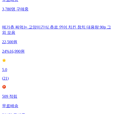
무료배송
3,780
명
구매중
메가츄 짜먹는 고양이간식 츄르 연어 치킨 참치 대용량 90p 그
외 모음
22,500
원
24
%
16,990
원
5.0
(
21
)
509
적립
무료배송