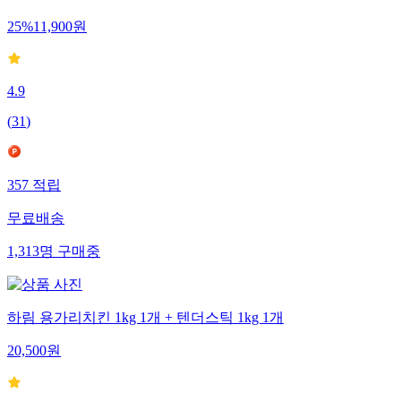
25
%
11,900
원
4.9
(
31
)
357
적립
무료배송
1,313
명
구매중
하림 용가리치킨 1kg 1개 + 텐더스틱 1kg 1개
20,500
원