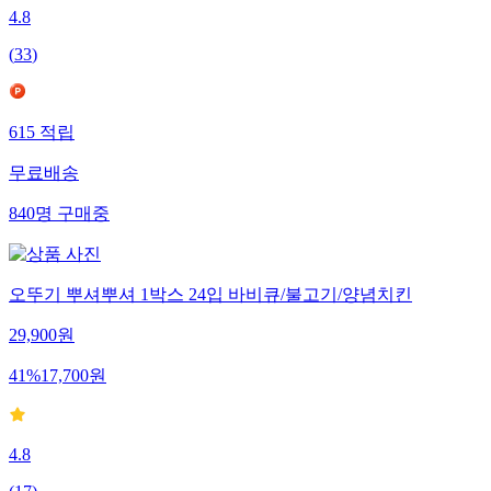
4.8
(
33
)
615
적립
무료배송
840
명
구매중
오뚜기 뿌셔뿌셔 1박스 24입 바비큐/불고기/양념치킨
29,900
원
41
%
17,700
원
4.8