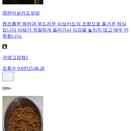
명란아보카도덮밥
짭조름한 명란과 부드러운 아보카도의 조합으로 즐거운 점심
입니다 야채가 적절하게 들어가서 식감을 놓치지 않고 매우 만
족합니다.
귀염그잡채1
조회수
9.6만
25.08.28
999+