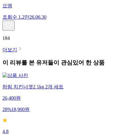
으앵
조회수
1.2만
26.06.30
184
더보기
이 리뷰를 본 유저들이 관심있어 한 상품
하림 치킨너겟2 1kg 2개 세트
26,400
원
28
%
18,900
원
4.8