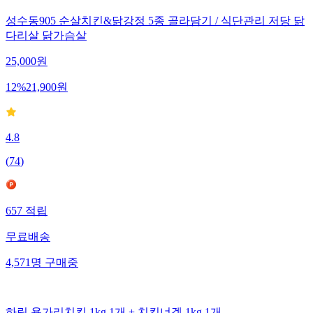
성수동905 순살치킨&닭강정 5종 골라담기 / 식단관리 저당 닭
다리살 닭가슴살
25,000
원
12
%
21,900
원
4.8
(
74
)
657
적립
무료배송
4,571
명
구매중