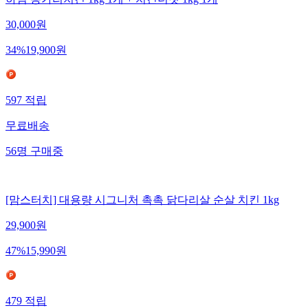
하림 용가리치킨 1kg 1개 + 치킨너겟 1kg 1개
30,000
원
34
%
19,900
원
597
적립
무료배송
56
명
구매중
[맘스터치] 대용량 시그니처 촉촉 닭다리살 순살 치킨 1kg
29,900
원
47
%
15,990
원
479
적립