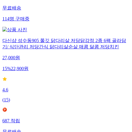
무료배송
114
명
구매중
다신샵 성수동905 쫄깃 닭다리살 저당닭강정 2종 6팩 골라담
기/ 식단관리 저당간식 닭다리살순살 매콤 달콤 저당치킨
27,000
원
15
%
22,900
원
4.6
(
15
)
687
적립