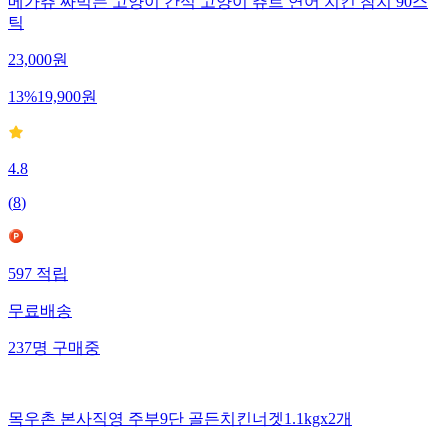
메가츄 짜먹는 고양이 간식 고양이 츄르 연어 치킨 참치 90스
틱
23,000
원
13
%
19,900
원
4.8
(
8
)
597
적립
무료배송
237
명
구매중
목우촌 본사직영 주부9단 골든치킨너겟1.1kgx2개