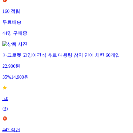
160
적립
무료배송
44
명
구매중
아크로펫 고양이간식 츄르 대용량 참치 연어 치킨 60개입
22,900
원
35
%
14,900
원
5.0
(
3
)
447
적립