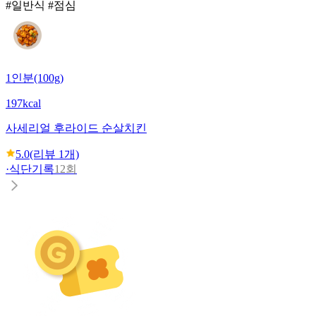
#일반식 #점심
1인분(100g)
197kcal
사세
리얼 후라이드 순살치킨
5.0
(리뷰
1
개)
·
식단기록
12회