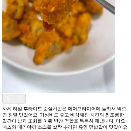
사세 리얼 후라이드 순살치킨은 에어프라이어에 돌려서 먹으
면 정말 맛있어요. 가성비도 좋고 바삭해진 치킨의 짭조름한
밑간이 밥과 조화를 이뤄 반찬 역할을 톡톡히 해냅니다. 마요
네즈와 데리야끼 소스를 살짝 뿌리면 유명 덮밥같이 맛있어요.