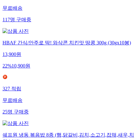
무료배송
117
명
구매중
HBAF 간식/안주로 딱! 와삭콘 치킨맛 땅콩 300g (30gx10봉)
13,900
원
22
%
10,900
원
327
적립
무료배송
25
명
구매중
쉐프원 냉동 볶음밥 8종 (햄,닭갈비,김치,소고기,잡채,새우,치