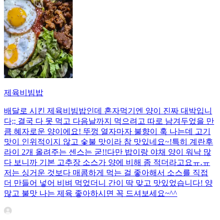
제육비빔밥
배달로 시킨 제육비빔밥인데 혼자먹기엔 양이 진짜 대박입니
다;; 결국 다 못 먹고 다음날까지 먹으려고 따로 남겨두었을 만
큼 혜자로운 양이에요! 뚜껑 열자마자 불향이 훅 나는데 고기
맛이 인위적이지 않고 숯불 맛이라 참 맛있네요~!특히 계란후
라이 2개 올려주는 센스는 굳!! ​다만 밥이랑 야채 양이 워낙 많
다 보니까 기본 고추장 소스가 양에 비해 좀 적더라고요ㅠ.ㅠ
저는 싱거운 것보다 매콤하게 먹는 걸 좋아해서 소스를 직접
더 만들어 넣어 비벼 먹었더니 간이 딱 맞고 맛있었습니다! 양
많고 불맛 나는 제육 좋아하시면 꼭 드셔보세요~^^