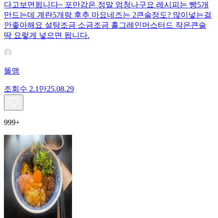
다고보면됩니다~ 포만감은 정말 엄청나구요 레시피는 빵5개
만드는데 계란5개랑 후추 마요네즈는 2큰술정도? 많이넣는걸
안좋아해요 설탕조금 소금조금 홀그레인머스터드 작은큰술
딱 요렇게 넣으면 됩니다.
똘맹
조회수
2.1만
25.08.29
999+