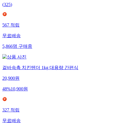
(
325
)
567
적립
무료배송
5,866
명
구매중
겉바속촉 치킨텐더 1kg 대용량 간편식
20,900
원
48
%
10,900
원
327
적립
무료배송