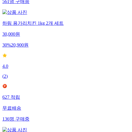
561
명
구매중
하림 용가리치킨 1kg 2개 세트
30,000
원
30
%
20,900
원
4.0
(
2
)
627
적립
무료배송
136
명
구매중