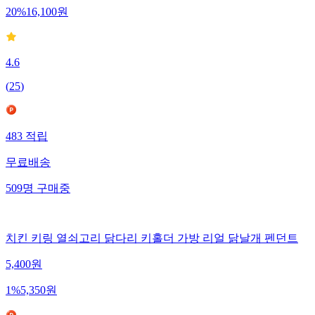
20
%
16,100
원
4.6
(
25
)
483
적립
무료배송
509
명
구매중
치킨 키링 열쇠고리 닭다리 키홀더 가방 리얼 닭날개 펜던트
5,400
원
1
%
5,350
원