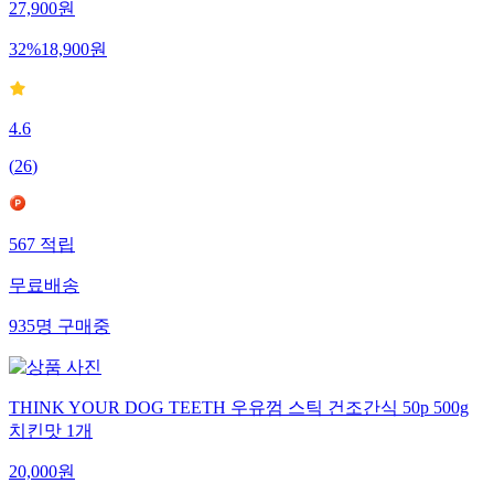
27,900
원
32
%
18,900
원
4.6
(
26
)
567
적립
무료배송
935
명
구매중
THINK YOUR DOG TEETH 우유껌 스틱 건조간식 50p 500g
치킨맛 1개
20,000
원