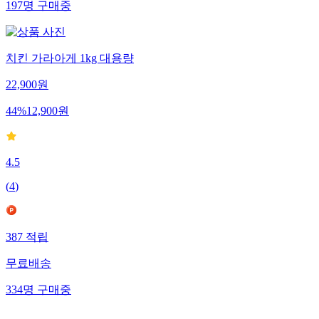
197
명
구매중
치킨 가라아게 1kg 대용량
22,900
원
44
%
12,900
원
4.5
(
4
)
387
적립
무료배송
334
명
구매중