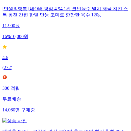
[만원의행복] 네O버 평점 4.94 1위 코인육수 멸치 해물 치킨 스
톡 동전 간편 한알 만능 조미료 깐깐한 육수 120g
11,900
원
16
%
10,000
원
4.6
(
272
)
300
적립
무료배송
14,060
명
구매중