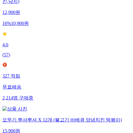
킨,낙지)
12,900
원
16
%
10,900
원
4.6
(
57
)
327
적립
무료배송
2,214
명
구매중
오뚜기 뿌셔뿌셔 X 12개 (불고기 바베큐 양념치킨 떡볶이)
15,900
원