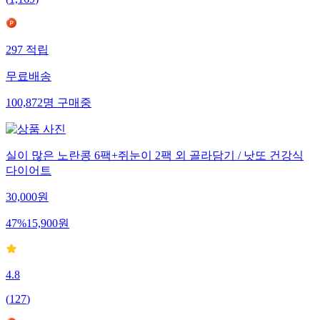
297
적립
무료배송
100,872
명
구매중
실이 많은 노란콩 6팩+쥐눈이 2팩 외 골라담기 / 낫또 건강식
다이어트
30,000
원
47
%
15,900
원
4.8
(
127
)