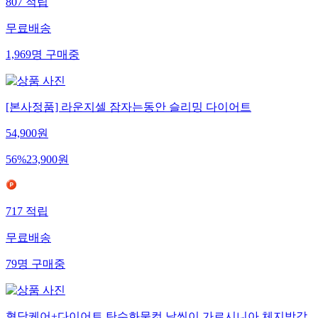
807
적립
무료배송
1,969
명
구매중
[본사정품] 라운지셀 잠자는동안 슬리밍 다이어트
54,900
원
56
%
23,900
원
717
적립
무료배송
79
명
구매중