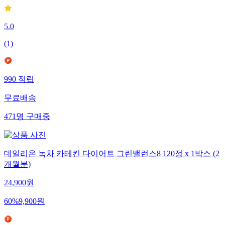
5.0
(
1
)
990
적립
무료배송
471
명
구매중
데일리온 녹차 카테킨 다이어트 그린밸런스8 120정 x 1박스 (2
개월분)
24,900
원
60
%
9,900
원