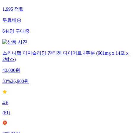
1,995
적립
무료배송
644
명
구매중
스키니랩 이지슬리밍 잔티젠 다이어트 4주분 (601mg x 14포 x
2박스)
40,000
원
33
%
26,900
원
4.6
(
61
)