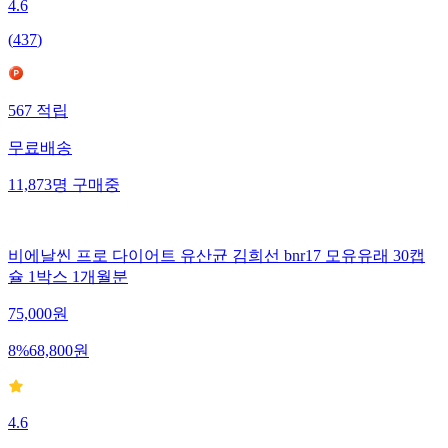
4.6
(
437
)
567
적립
무료배송
11,873
명
구매중
비에날씬 프로 다이어트 유산균 김희선 bnr17 모유유래 30캡
슐 1박스 1개월분
75,000
원
8
%
68,800
원
4.6