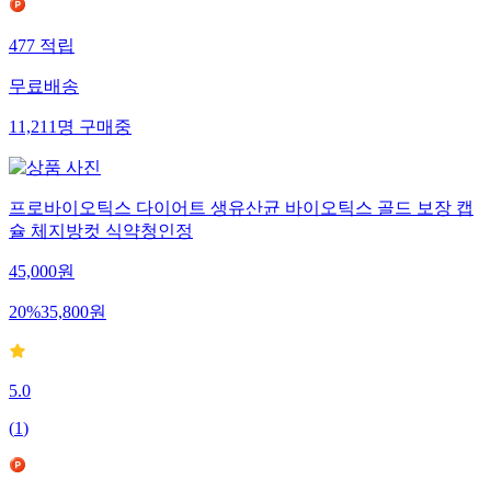
477
적립
무료배송
11,211
명
구매중
프로바이오틱스 다이어트 생유산균 바이오틱스 골드 보장 캡
슐 체지방컷 식약청인정
45,000
원
20
%
35,800
원
5.0
(
1
)