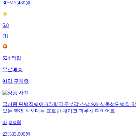
30
%
17,480
원
5.0
(
1
)
524
적립
무료배송
91
명
구매중
국산콩 단백질쉐이크7개/ 김두부각 스낵 9개 식물성단백질 맛
있는 한끼 식사대용 프로틴 쉐이크 파우치 다이어트
43,000
원
23
%
33,000
원