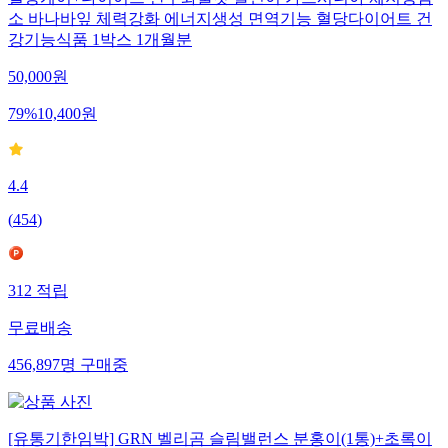
혈당케어+다이어트 탄수화물컷 날씬이 가르시니아 체지방감
소 바나바잎 체력강화 에너지생성 면역기능 혈당다이어트 건
강기능식품 1박스 1개월분
50,000
원
79
%
10,400
원
4.4
(
454
)
312
적립
무료배송
456,897
명
구매중
[유통기한임박] GRN 벨리곰 슬림밸런스 분홍이(1통)+초록이