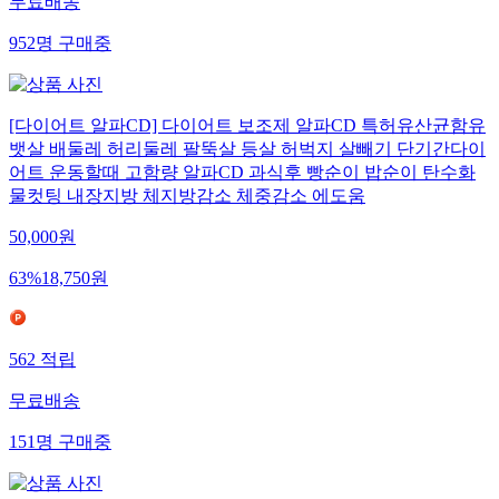
무료배송
952
명
구매중
[다이어트 알파CD] 다이어트 보조제 알파CD 특허유산균함유
뱃살 배둘레 허리둘레 팔뚝살 등살 허벅지 살빼기 단기간다이
어트 운동할때 고함량 알파CD 과식후 빵순이 밥순이 탄수화
물컷팅 내장지방 체지방감소 체중감소 에도움
50,000
원
63
%
18,750
원
562
적립
무료배송
151
명
구매중