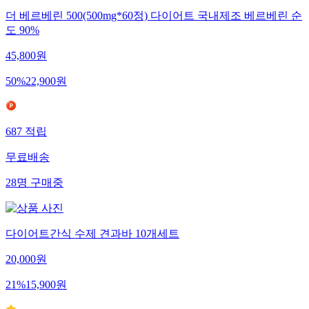
더 베르베린 500(500mg*60정) 다이어트 국내제조 베르베린 순
도 90%
45,800
원
50
%
22,900
원
687
적립
무료배송
28
명
구매중
다이어트간식 수제 견과바 10개세트
20,000
원
21
%
15,900
원