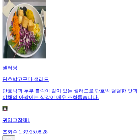
샐러딩
단호박고구마 샐러드
단호박과 두부 블럭이 같이 있는 샐러드로 단호박 달달한 맛과
야채의 아싹이는 식감이 매우 조화롭습니다.
귀염그잡채1
조회수
1.3만
25.08.28