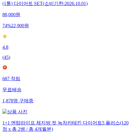
(1통) 다이어트 SET(소비기한:2026.10.01)
88,000
원
74
%
22,900
원
4.8
(
45
)
687
적립
무료배송
1,878
명
구매중
1+1 엔탑라이프 체지방 컷 녹차카테킨 다이어트5 플러스(120
정 x 총 2병 / 총 4개월분)