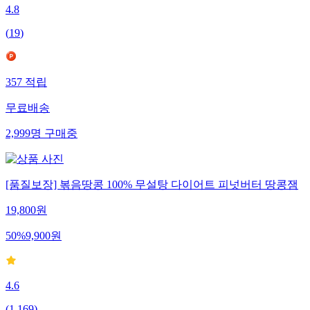
4.8
(
19
)
357
적립
무료배송
2,999
명
구매중
[품질보장] 볶음땅콩 100% 무설탕 다이어트 피넛버터 땅콩잼
19,800
원
50
%
9,900
원
4.6
(
1,169
)