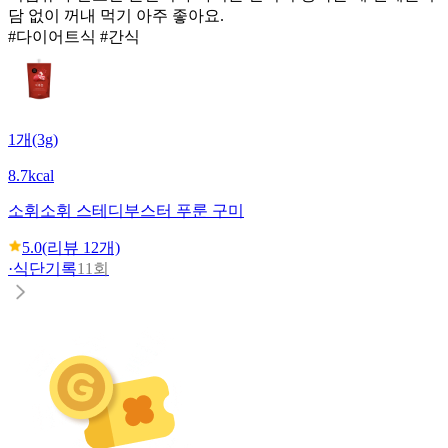
담 없이 꺼내 먹기 아주 좋아요.
#다이어트식 #간식
1개(3g)
8.7kcal
소휘
소휘 스테디부스터 푸룬 구미
5.0
(리뷰
12
개)
·
식단기록
11회