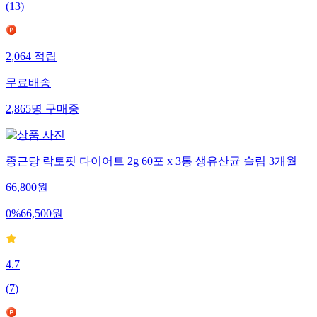
(
13
)
2,064
적립
무료배송
2,865
명
구매중
종근당 락토핏 다이어트 2g 60포 x 3통 생유산균 슬림 3개월
66,800
원
0
%
66,500
원
4.7
(
7
)