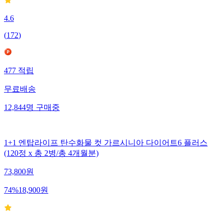
4.6
(
172
)
477
적립
무료배송
12,844
명
구매중
1+1 엔탑라이프 탄수화물 컷 가르시니아 다이어트6 플러스
(120정 x 총 2병/총 4개월분)
73,800
원
74
%
18,900
원