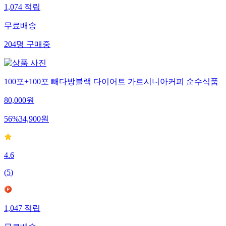
1,074
적립
무료배송
204
명
구매중
100포+100포 빼다방블랙 다이어트 가르시니아커피 순수식품
80,000
원
56
%
34,900
원
4.6
(
5
)
1,047
적립