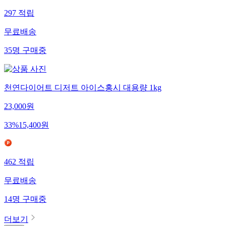
297
적립
무료배송
35
명
구매중
천연다이어트 디저트 아이스홍시 대용량 1kg
23,000
원
33
%
15,400
원
462
적립
무료배송
14
명
구매중
더보기