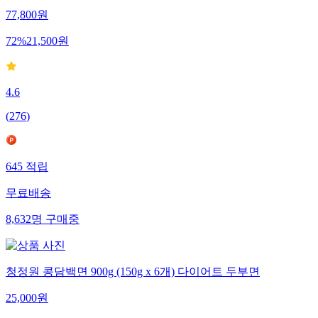
77,800
원
72
%
21,500
원
4.6
(
276
)
645
적립
무료배송
8,632
명
구매중
청정원 콩담백면 900g (150g x 6개) 다이어트 두부면
25,000
원