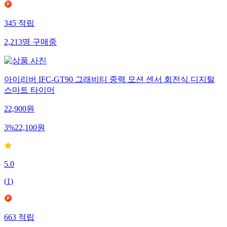
345
적립
2,213
명
구매중
아이리버 IFC-GT90 그래비티 중력 모션 센서 회전식 디지털
스마트 타이머
22,900
원
3
%
22,100
원
5.0
(
1
)
663
적립