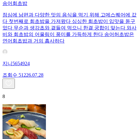
송어회초밥
점심에 남편과 다양한 맛의 음식을 먹기 위해 고메스퀘어에 갔
다 첫번째로 회초밥을 가져왔다 싱싱한 회초밥이 입맛을 돋구
었다 무순과 생강초와 곁들여 먹으니 한결 궁합이 맞는다 와사
비와 회초밥의 어울림이 풍미를 가득하게 한다 송어허초밥은
연어회초밥과 거의 흡사하다
지니5654924
조회수
512
26.07.28
8