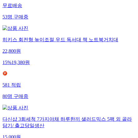
무료배송
53
명
구매중
히키스 회전형 높이조절 우드 독서대 책 노트북거치대
22,800
원
15
%
19,380
원
581
적립
80
명
구매중
다신샵 3회세척 7가지야채 하루한끼 샐러드믹스 5팩 외 골라
담기/ 출고당일생산