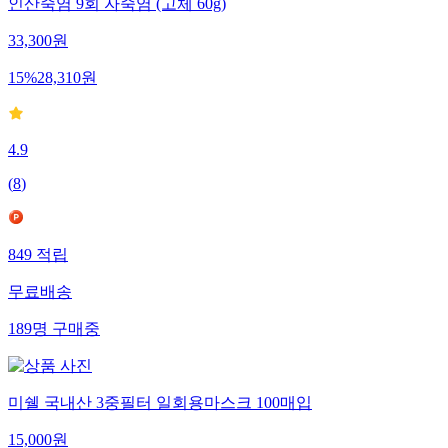
인산죽염 9회 자죽염 (고체 60g)
33,300
원
15
%
28,310
원
4.9
(
8
)
849
적립
무료배송
189
명
구매중
미쉘 국내산 3중필터 일회용마스크 100매입
15,000
원