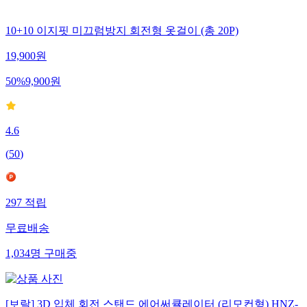
10+10 이지핏 미끄럼방지 회전형 옷걸이 (총 20P)
19,900
원
50
%
9,900
원
4.6
(
50
)
297
적립
무료배송
1,034
명
구매중
[보랄] 3D 입체 회전 스탠드 에어써큘레이터 (리모컨형) HNZ-