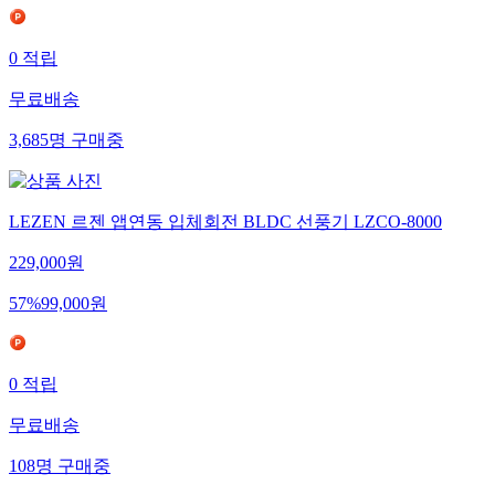
0
적립
무료배송
3,685
명
구매중
LEZEN 르젠 앱연동 입체회전 BLDC 선풍기 LZCO-8000
229,000
원
57
%
99,000
원
0
적립
무료배송
108
명
구매중