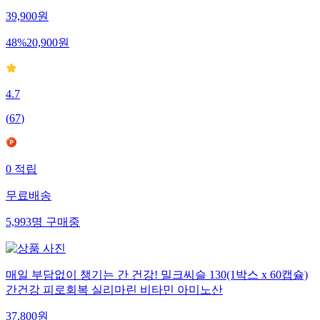
39,900
원
48
%
20,900
원
4.7
(
67
)
0
적립
무료배송
5,993
명
구매중
매일 부담없이 챙기는 간 건강! 밀크씨슬 130(1박스 x 60캡슐)
간건강 피로회복 실리마린 비타민 아미노산
37,800
원