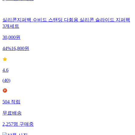
실리콘지퍼백 수비드 스탠딩 다회용 실리콘 슬라이드 지퍼팩
3개세트
30,000
원
44
%
16,800
원
4.6
(
40
)
504
적립
무료배송
2,257
명
구매중