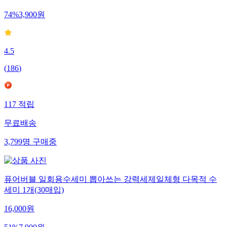
74
%
3,900
원
4.5
(
186
)
117
적립
무료배송
3,799
명
구매중
퓨어버블 일회용수세미 뽑아쓰는 강력세제일체형 다목적 수
세미 1개(30매입)
16,000
원