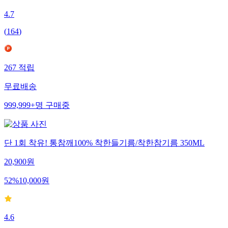
4.7
(
164
)
267
적립
무료배송
999,999+
명
구매중
단 1회 착유! 통참깨100% 착한들기름/착한참기름 350ML
20,900
원
52
%
10,000
원
4.6