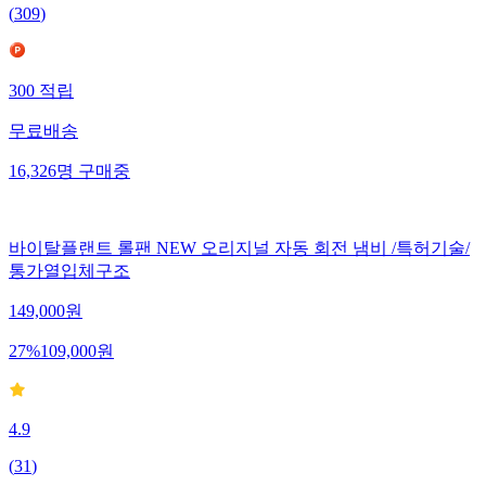
(
309
)
300
적립
무료배송
16,326
명
구매중
바이탈플랜트 롤팬 NEW 오리지널 자동 회전 냄비 /특허기술/
통가열입체구조
149,000
원
27
%
109,000
원
4.9
(
31
)