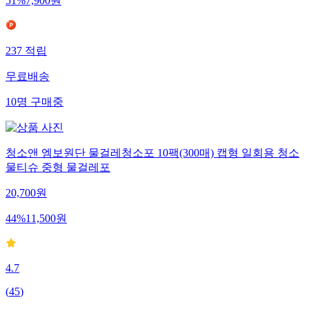
51
%
7,900
원
237
적립
무료배송
10
명
구매중
청소앤 엠보원단 물걸레청소포 10팩(300매) 캡형 일회용 청소
물티슈 중형 물걸레포
20,700
원
44
%
11,500
원
4.7
(
45
)