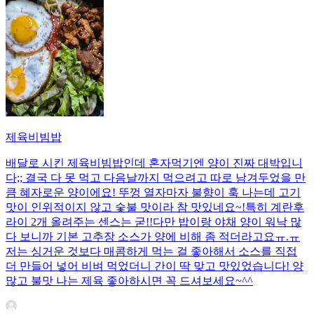
제육비빔밥
배달로 시킨 제육비빔밥인데 혼자먹기엔 양이 진짜 대박입니
다;; 결국 다 못 먹고 다음날까지 먹으려고 따로 남겨두었을 만
큼 혜자로운 양이에요! 뚜껑 열자마자 불향이 훅 나는데 고기
맛이 인위적이지 않고 숯불 맛이라 참 맛있네요~!특히 계란후
라이 2개 올려주는 센스는 굳!! ​다만 밥이랑 야채 양이 워낙 많
다 보니까 기본 고추장 소스가 양에 비해 좀 적더라고요ㅠ.ㅠ
저는 싱거운 것보다 매콤하게 먹는 걸 좋아해서 소스를 직접
더 만들어 넣어 비벼 먹었더니 간이 딱 맞고 맛있었습니다! 양
많고 불맛 나는 제육 좋아하시면 꼭 드셔보세요~^^