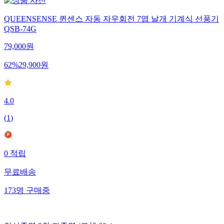
QUEENSENSE 퀸센스 자동 자우회전 7엽 날개 기계식 선풍기
QSB-74G
79,000
원
62
%
29,900
원
4.0
(
1
)
0
적립
무료배송
173
명
구매중