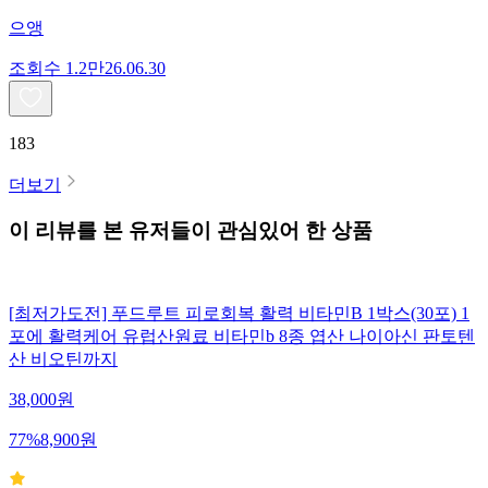
으앵
조회수
1.2만
26.06.30
183
더보기
이 리뷰를 본 유저들이 관심있어 한 상품
[최저가도전] 푸드루트 피로회복 활력 비타민B 1박스(30포) 1
포에 활력케어 유럽산원료 비타민b 8종 엽산 나이아신 판토텐
산 비오틴까지
38,000
원
77
%
8,900
원