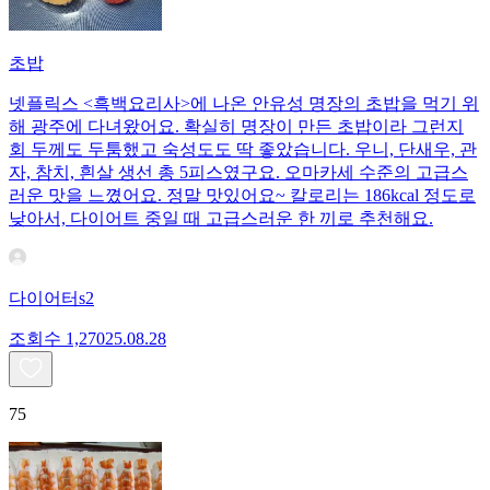
초밥
넷플릭스 <흑백요리사>에 나온 안유성 명장의 초밥을 먹기 위
해 광주에 다녀왔어요. 확실히 명장이 만든 초밥이라 그런지
회 두께도 두툼했고 숙성도도 딱 좋았습니다. 우니, 단새우, 관
자, 참치, 흰살 생선 총 5피스였구요. 오마카세 수준의 고급스
러운 맛을 느꼈어요. 정말 맛있어요~ 칼로리는 186kcal 정도로
낮아서, 다이어트 중일 때 고급스러운 한 끼로 추천해요.
다이어터s2
조회수
1,270
25.08.28
75