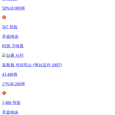
50
%
18,900
원
567
적립
무료배송
85
명
구매중
일회용 커피믹스 (맥심모카 100T)
43,440
원
17
%
36,200
원
1,086
적립
무료배송