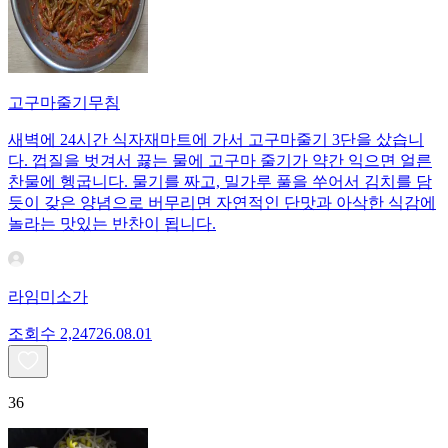
고구마줄기무침
새벽에 24시간 식자재마트에 가서 고구마줄기 3단을 샀습니
다. 껍질을 벗겨서 끓는 물에 고구마 줄기가 약간 익으면 얼른
찬물에 헹굽니다. 물기를 짜고, 밀가루 풀을 쑤어서 김치를 담
듯이 갖은 양념으로 버무리면 자연적인 단맛과 아삭한 식감에
놀라는 맛있는 반찬이 됩니다.
라임미소가
조회수
2,247
26.08.01
36