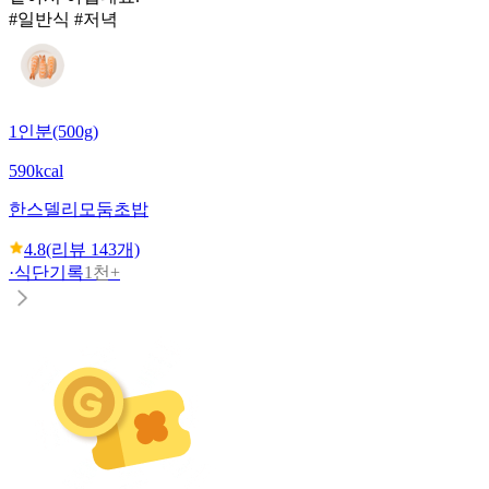
#일반식 #저녁
1인분(500g)
590kcal
한스델리
모둠초밥
4.8
(리뷰
143
개)
·
식단기록
1천+