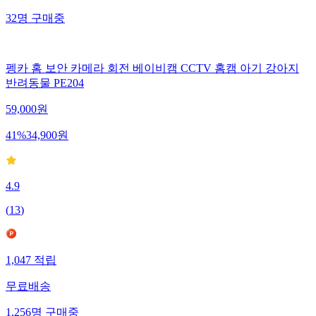
32
명
구매중
펭카 홈 보안 카메라 회전 베이비캠 CCTV 홈캠 아기 강아지
반려동물 PE204
59,000
원
41
%
34,900
원
4.9
(
13
)
1,047
적립
무료배송
1,256
명
구매중