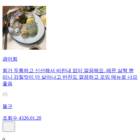
광어회
회가 두틈하고 신선해서 비린내 없이 깔끔해요. 레몬 살짝 뿌
리니 감칠맛이 더 살아나고 반찬도 깔끔하고 모임 메뉴로 너므
좋음
똘구
조회수
43
26.01.20
0