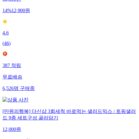
15,000
원
14
%
12,900
원
4.6
(
46
)
387
적립
무료배송
6,526
명
구매중
[만원의행복] 다신샵 3회세척 바로먹는 샐러드믹스 / 토핑샐러
드 9종 세트구성 골라담기
12,000
원