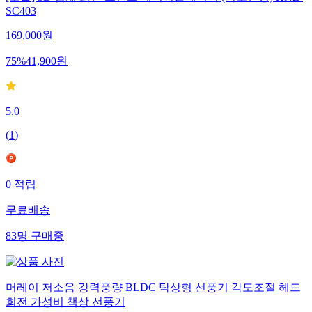
SC403
169,000
원
75
%
41,900
원
5.0
(
1
)
0
적립
무료배송
83
명
구매중
머레이 저소음 강력풍량 BLDC 탁상형 선풍기 각도조절 헤드
회전 가성비 책상 선풍기