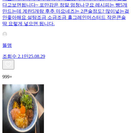
다고보면됩니다~ 포만감은 정말 엄청나구요 레시피는 빵5개
만드는데 계란5개랑 후추 마요네즈는 2큰술정도? 많이넣는걸
안좋아해요 설탕조금 소금조금 홀그레인머스터드 작은큰술
딱 요렇게 넣으면 됩니다.
똘맹
조회수
2.1만
25.08.29
999+