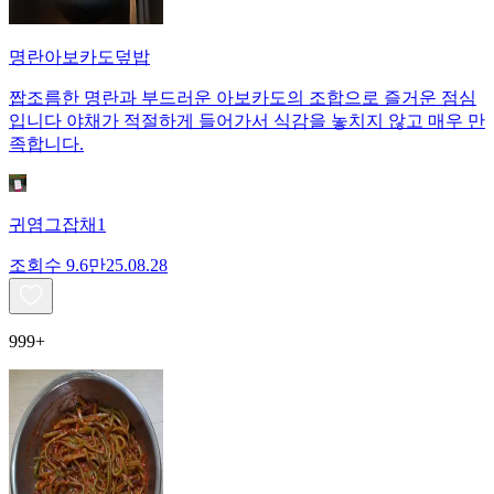
명란아보카도덮밥
짭조름한 명란과 부드러운 아보카도의 조합으로 즐거운 점심
입니다 야채가 적절하게 들어가서 식감을 놓치지 않고 매우 만
족합니다.
귀염그잡채1
조회수
9.6만
25.08.28
999+