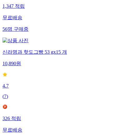
1,347
적립
무료배송
56
명
구매중
신라명과 핫도그빵 53 gx15 개
10,890
원
4.7
(
7
)
326
적립
무료배송