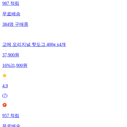
987
적립
무료배송
384
명
구매중
고메 오리지널 핫도그 400g x4개
37,900
원
16
%
31,900
원
4.9
(
7
)
957
적립
무료배송