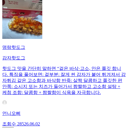
명랑핫도그
감자핫도그
핫도그 맛을 간단히 말하면 “겉은 바삭·고소, 안은 쫄깃 합니
다. 특징을 풀어보면: 겉부분: 잘게 썬 감자가 붙어 튀겨져서 감
자튀김 같은 고소함과 바삭함 반죽: 살짝 달콤하고 쫄깃한 편
안쪽: 소시지 또는 치즈가 들어가서 짭짤하고 고소함 설탕 +
케첩 조합: 달콤함 + 짭짤함이 식욕을 자극합니다.
언니오삐
조회수
285
26.06.02