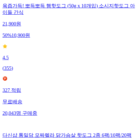
육즙가득! 뽀득뽀득 햄핫도그 (50g x 10개입) 소시지핫도그 아
이들 간식
21,900
원
50
%
10,900
원
4.5
(
355
)
327
적립
무료배송
20,043
명
구매중
다신샵 통밀당 모짜렐라 닭가슴살 핫도그 2종 6팩/10팩/20팩