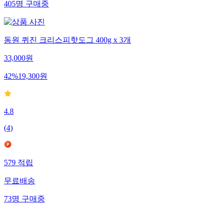
405
명
구매중
동원 퀴진 크리스피핫도그 400g x 3개
33,000
원
42
%
19,300
원
4.8
(
4
)
579
적립
무료배송
73
명
구매중