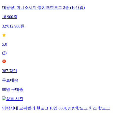
대용량! 미니소시지·통치즈핫도그 2종 (10개입)
18,900
원
32
%
12,900
원
5.0
(
2
)
387
적립
무료배송
99
명
구매중
명랑시대 모짜렐라 핫도그 10입 850g 명랑핫도그 치즈 핫도그