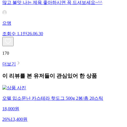
많고 불맛 나는 제육 좋아하시면 꼭 드셔보세요~^^
으앵
조회수
1.1만
26.06.30
170
더보기
이 리뷰를 본 유저들이 관심있어 한 상품
오뗄 입소문난 카스테라 핫도그 500g 2봉/총 20스틱
18,000
원
26
%
13,400
원