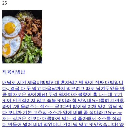
25
제육비빔밥
배달로 시킨 제육비빔밥인데 혼자먹기엔 양이 진짜 대박입니
다;; 결국 다 못 먹고 다음날까지 먹으려고 따로 남겨두었을 만
큼 혜자로운 양이에요! 뚜껑 열자마자 불향이 훅 나는데 고기
맛이 인위적이지 않고 숯불 맛이라 참 맛있네요~!특히 계란후
라이 2개 올려주는 센스는 굳!! ​다만 밥이랑 야채 양이 워낙 많
다 보니까 기본 고추장 소스가 양에 비해 좀 적더라고요ㅠ.ㅠ
저는 싱거운 것보다 매콤하게 먹는 걸 좋아해서 소스를 직접
더 만들어 넣어 비벼 먹었더니 간이 딱 맞고 맛있었습니다! 양