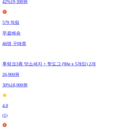
42
%
19,300
원
579
적립
무료배송
46
명
구매중
후랑크3종 맛소세지 + 핫도그 (90g x 5개입) 2개
26,900
원
30
%
18,900
원
4.0
(
1
)