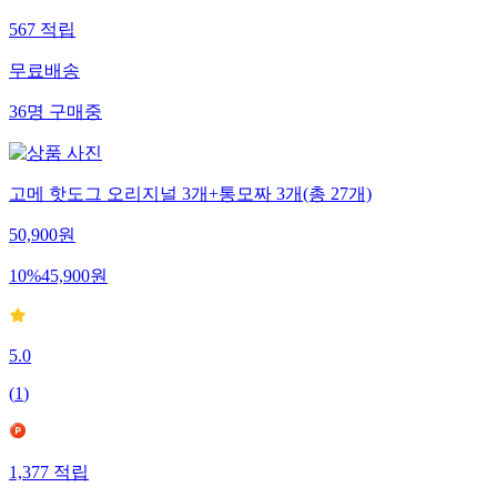
567
적립
무료배송
36
명
구매중
고메 핫도그 오리지널 3개+통모짜 3개(총 27개)
50,900
원
10
%
45,900
원
5.0
(
1
)
1,377
적립