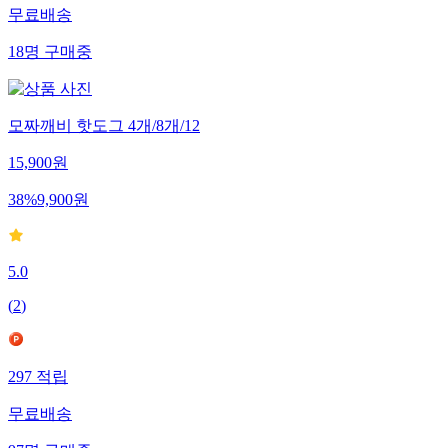
무료배송
18
명
구매중
모짜깨비 핫도그 4개/8개/12
15,900
원
38
%
9,900
원
5.0
(
2
)
297
적립
무료배송