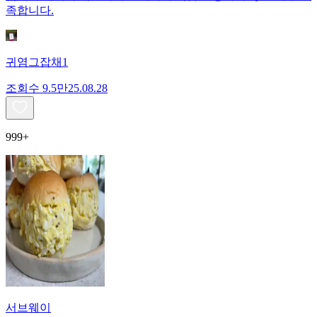
족합니다.
귀염그잡채1
조회수
9.5만
25.08.28
999+
서브웨이