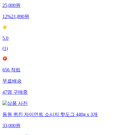
25,000
원
12
%
21,890
원
5.0
(
1
)
656
적립
무료배송
47
명
구매중
동원 퀴진 자이언트 소시지 핫도그 440g x 3개
33,000
원