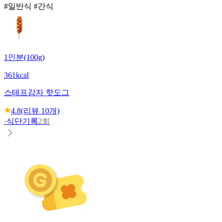
#일반식 #간식
1인분(100g)
361kcal
스테프
감자 핫도그
4.8
(리뷰
10
개)
·
식단기록
2회