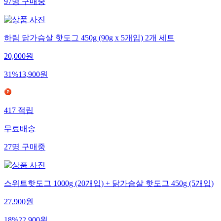
97
명
구매중
하림 닭가슴살 핫도그 450g (90g x 5개입) 2개 세트
20,000
원
31
%
13,900
원
417
적립
무료배송
27
명
구매중
스위트핫도그 1000g (20개입) + 닭가슴살 핫도그 450g (5개입)
27,900
원