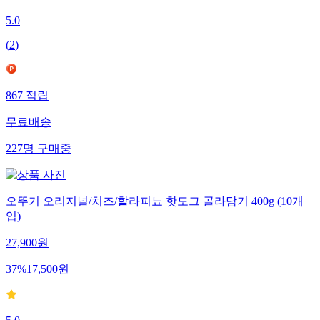
5.0
(
2
)
867
적립
무료배송
227
명
구매중
오뚜기 오리지널/치즈/할라피뇨 핫도그 골라담기 400g (10개
입)
27,900
원
37
%
17,500
원