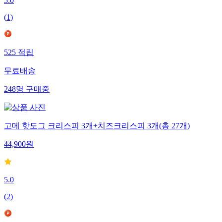
5.0
(
1
)
525
적립
무료배송
248
명
구매중
고메 핫도그 크리스피 3개+치즈크리스피 3개(총 27개)
44,900
원
5.0
(
2
)