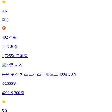
4.6
(
51
)
402
적립
무료배송
1,725
명
구매중
동원 퀴진 치즈 크리스피 핫도그 400g x 3개
33,000
원
42
%
19,300
원
5.0