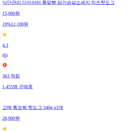
식단관리 다이어터 통밀빵 닭가슴살소세지 치즈핫도그
15,000
원
19
%
12,100
원
4.3
(
6
)
363
적립
1,455
명
구매중
고메 통모짜 핫도그 340g x3개
28,900
원