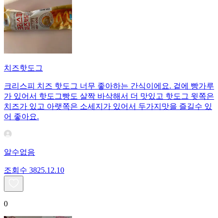
치즈핫도그
크리스피 치즈 핫도그 너무 좋아하는 간식이에요. 겉에 빵가루
가 있어서 핫도그빵도 살짝 바삭해서 더 맛있고 핫도그 윗쪽은
치즈가 있고 아랫쪽은 소세지가 있어서 두가지맛을 즐길수 있
어 좋아요.
알수없음
조회수
38
25.12.10
0