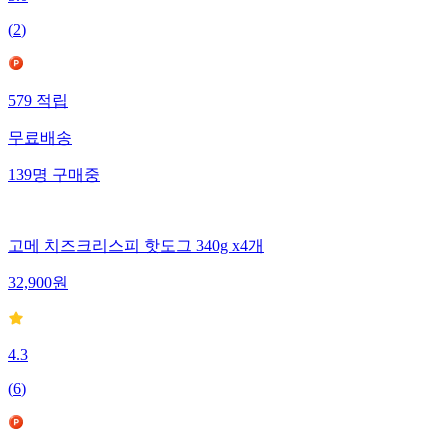
(
2
)
579
적립
무료배송
139
명
구매중
고메 치즈크리스피 핫도그 340g x4개
32,900
원
4.3
(
6
)