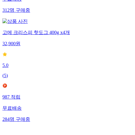
312
명
구매중
고메 크리스피 핫도그 400g x4개
32,900
원
5.0
(
5
)
987
적립
무료배송
284
명
구매중