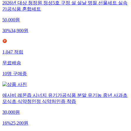
2026년 대상 청정원 정성5호 구정 설 설날 명절 선물세트 실속
가공식품 혼합세트
50,000
원
30
%
34,900
원
1,047
적립
무료배송
10
명
구매중
애사비 레몬즙 시너지 유기가공식품 분말 유기농 중년 사과초
모식초 식약청인정 식약처인증 착즙
30,000
원
16
%
25,200
원