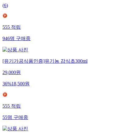
(
6
)
555
적립
946
명
구매중
[유기가공식품인증]유기농 감식초300ml
29,000
원
36
%
18,500
원
555
적립
55
명
구매중