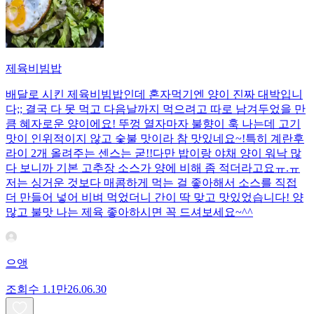
제육비빔밥
배달로 시킨 제육비빔밥인데 혼자먹기엔 양이 진짜 대박입니
다;; 결국 다 못 먹고 다음날까지 먹으려고 따로 남겨두었을 만
큼 혜자로운 양이에요! 뚜껑 열자마자 불향이 훅 나는데 고기
맛이 인위적이지 않고 숯불 맛이라 참 맛있네요~!특히 계란후
라이 2개 올려주는 센스는 굳!! ​다만 밥이랑 야채 양이 워낙 많
다 보니까 기본 고추장 소스가 양에 비해 좀 적더라고요ㅠ.ㅠ
저는 싱거운 것보다 매콤하게 먹는 걸 좋아해서 소스를 직접
더 만들어 넣어 비벼 먹었더니 간이 딱 맞고 맛있었습니다! 양
많고 불맛 나는 제육 좋아하시면 꼭 드셔보세요~^^
으앵
조회수
1.1만
26.06.30