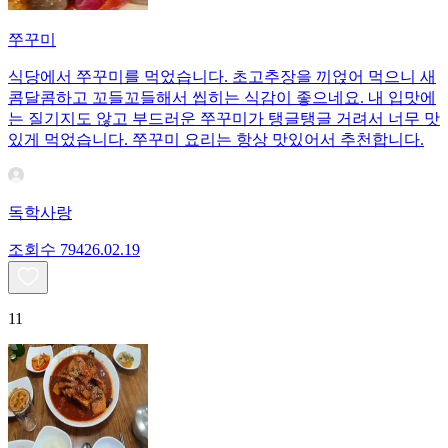
쭈꾸미
식당에서 쭈꾸미를 먹었습니다. 초고추장을 끼얹어 먹으니 새
콤달콤하고 꼬들꼬들해서 씹히는 식감이 좋으네요. 내 입맛에
는 질기지도 않고 부드러운 쭈꾸미가 탱글탱글 거려서 너무 맛
있게 먹었습니다. 쭈꾸미 요리는 항상 맛있어서 추천합니다.
독학사랑
조회수
794
26.02.19
11