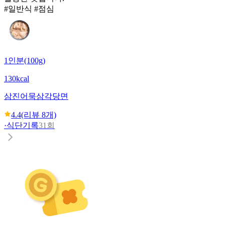
#일반식 #점심
1인분(100g)
130kcal
삼진어묵
삼각당면
4.4
(리뷰
8
개)
·
식단기록
31회