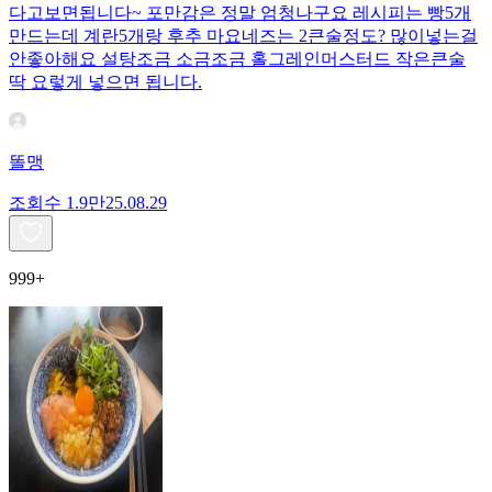
다고보면됩니다~ 포만감은 정말 엄청나구요 레시피는 빵5개
만드는데 계란5개랑 후추 마요네즈는 2큰술정도? 많이넣는걸
안좋아해요 설탕조금 소금조금 홀그레인머스터드 작은큰술
딱 요렇게 넣으면 됩니다.
똘맹
조회수
1.9만
25.08.29
999+