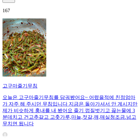
167
고구마줄기무침
오늘은 고구마줄기무침를 담궈봤어요~ 어렸을적에 친정엄마
가 자주 해 주시던 무침입니다 지금은 돌아가셔서 안 계시지만
제가 비슷하게 훙내를 내 봤어요 줄기 껍질벗기고 끓는물에 3
분데치고 건고추갈고 고춧가루,마늘,젓갈,깨,매실청조금.넘고
무치면 됩니다