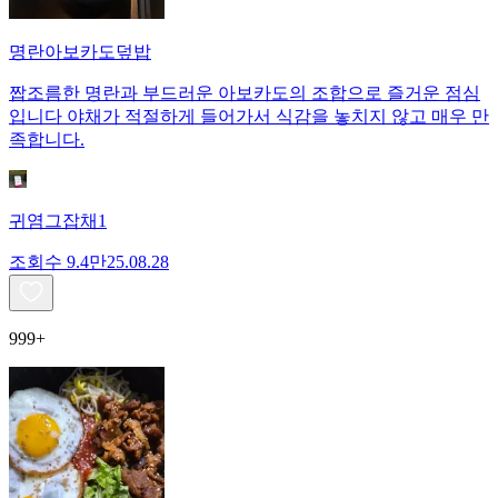
명란아보카도덮밥
짭조름한 명란과 부드러운 아보카도의 조합으로 즐거운 점심
입니다 야채가 적절하게 들어가서 식감을 놓치지 않고 매우 만
족합니다.
귀염그잡채1
조회수
9.4만
25.08.28
999+