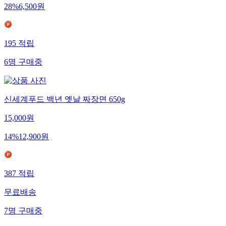
28
%
6,500
원
195
적립
6
명
구매중
신세계푸드 백년 옛날 짜장면 650g
15,000
원
14
%
12,900
원
387
적립
무료배송
7
명
구매중