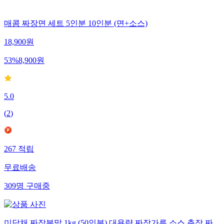
매콤 짜장면 세트 5인분 10인분 (면+소스)
18,900
원
53
%
8,900
원
5.0
(
2
)
267
적립
무료배송
309
명
구매중
미담채 짜장분말 1kg (50인분) 대용량 짜장가루 소스 춘장 짜