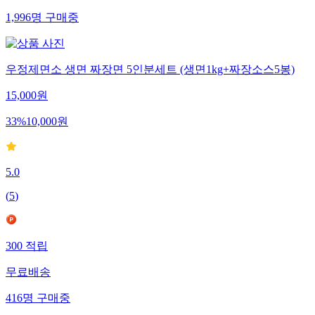
1,996
명
구매중
우정제면소 생면 짜장면 5인분세트 (생면1kg+짜장소스5봉)
15,000
원
33
%
10,000
원
5.0
(
5
)
300
적립
무료배송
416
명
구매중