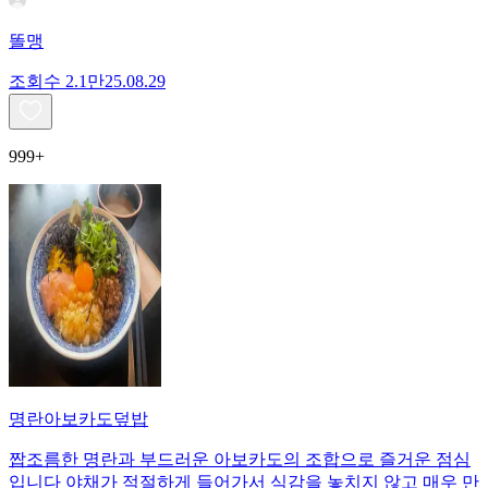
똘맹
조회수
2.1만
25.08.29
999+
명란아보카도덮밥
짭조름한 명란과 부드러운 아보카도의 조합으로 즐거운 점심
입니다 야채가 적절하게 들어가서 식감을 놓치지 않고 매우 만