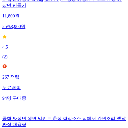
장면 만들기
11,800
원
25
%
8,900
원
4.5
(
2
)
267
적립
무료배송
94
명
구매중
중화 짜장면 생면 밀키트 춘장 짜장소스 집에서 간편조리 옛날
짜장 대용량