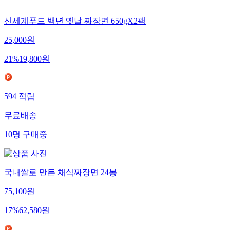
신세계푸드 백년 옛날 짜장면 650gX2팩
25,000
원
21
%
19,800
원
594
적립
무료배송
10
명
구매중
국내쌀로 만든 채식짜장면 24봉
75,100
원
17
%
62,580
원