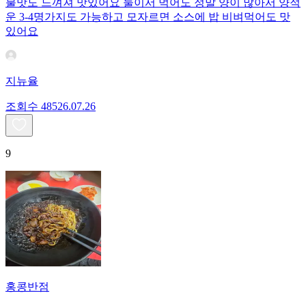
불맛도 느껴져 맛있어요 둘이서 먹어도 정말 양이 많아서 양적
운 3-4명가지도 가능하고 모자르면 소스에 밥 비벼먹어도 맛
있어요
지뉴율
조회수
485
26.07.26
9
홍콩반점