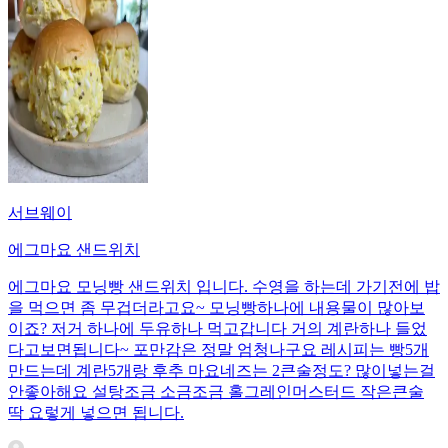
서브웨이
에그마요 샌드위치
에그마요 모닝빵 샌드위치 입니다. 수영을 하는데 가기전에 밥
을 먹으면 좀 무겁더라고요~ 모닝빵하나에 내용물이 많아보
이죠? 저거 하나에 두유하나 먹고갑니다 거의 계란하나 들었
다고보면됩니다~ 포만감은 정말 엄청나구요 레시피는 빵5개
만드는데 계란5개랑 후추 마요네즈는 2큰술정도? 많이넣는걸
안좋아해요 설탕조금 소금조금 홀그레인머스터드 작은큰술
딱 요렇게 넣으면 됩니다.