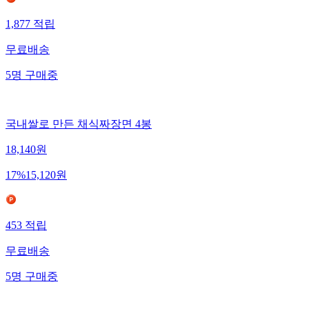
1,877
적립
무료배송
5
명
구매중
국내쌀로 만든 채식짜장면 4봉
18,140
원
17
%
15,120
원
453
적립
무료배송
5
명
구매중