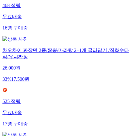
468
적립
무료배송
16
명
구매중
차오차이 짜장면 2종/짬뽕/마라탕 2+1개 골라담기 /직화수타
식/유니짜장
26,000
원
33
%
17,500
원
525
적립
무료배송
17
명
구매중