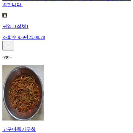
족합니다.
귀염그잡채1
조회수
9.6만
25.08.28
999+
고구마줄기무침