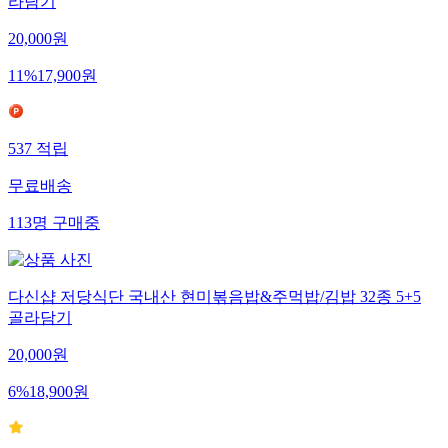
라담기
20,000
원
11
%
17,900
원
537
적립
무료배송
113
명
구매중
다신샵 저당식단 국내산 현미볶음밥&주먹밥/김밥 32종 5+5
골라담기
20,000
원
6
%
18,900
원