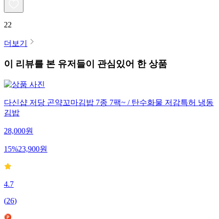
22
더보기
이 리뷰를 본 유저들이 관심있어 한 상품
다신샵 저당 곤약꼬마김밥 7종 7팩~ / 탄수화물 저감특허 냉동
김밥
28,000
원
15
%
23,900
원
4.7
(
26
)