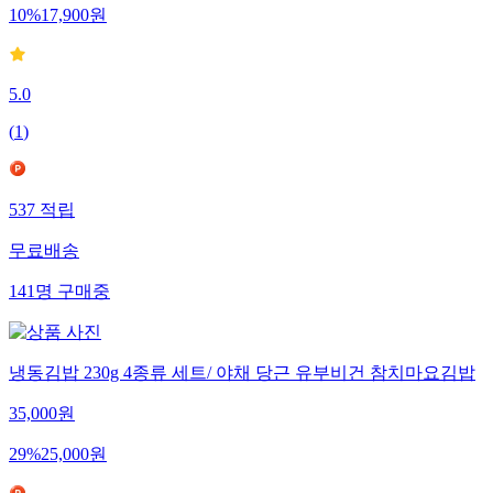
10
%
17,900
원
5.0
(
1
)
537
적립
무료배송
141
명
구매중
냉동김밥 230g 4종류 세트/ 야채 당근 유부비건 참치마요김밥
35,000
원
29
%
25,000
원