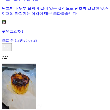
단호박과 두부 블럭이 같이 있는 샐러드로 단호박 달달한 맛과
야채의 아싹이는 식감이 매우 조화롭습니다.
귀염그잡채1
조회수
1.3만
25.08.28
727