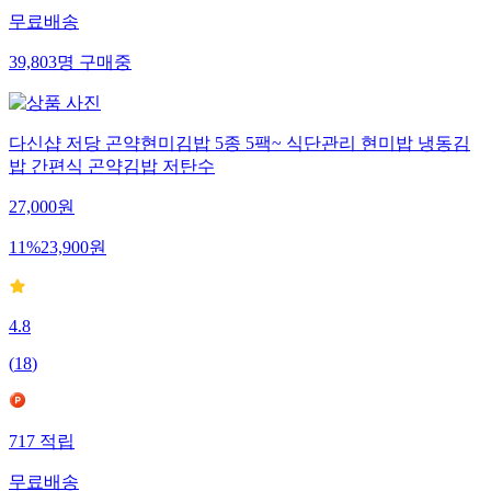
무료배송
39,803
명
구매중
다신샵 저당 곤약현미김밥 5종 5팩~ 식단관리 현미밥 냉동김
밥 간편식 곤약김밥 저탄수
27,000
원
11
%
23,900
원
4.8
(
18
)
717
적립
무료배송