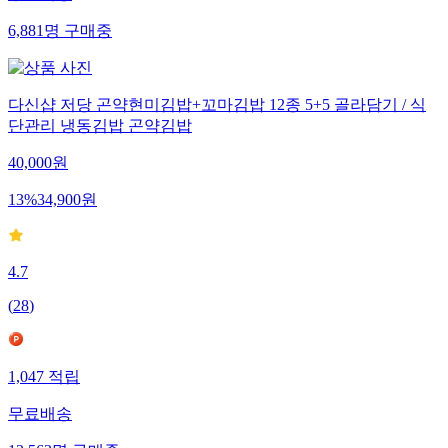
6,881
명
구매중
다신샵 저당 곤약현미김밥+꼬마김밥 12종 5+5 골라담기 / 식
단관리 냉동김밥 곤약김밥
40,000
원
13
%
34,900
원
4.7
(
28
)
1,047
적립
무료배송