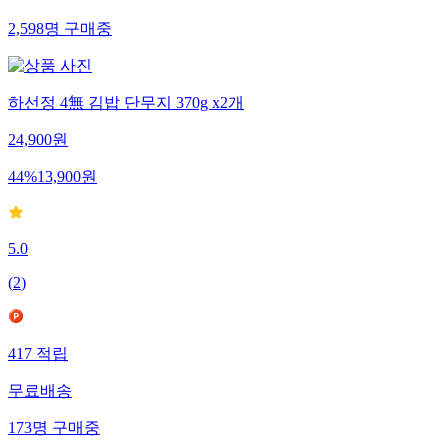
2,598
명
구매중
하선정 4無 김밥 단무지 370g x2개
24,900
원
44
%
13,900
원
5.0
(
2
)
417
적립
무료배송
173
명
구매중