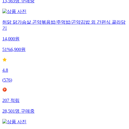
13,563
명
구매중
허닭 닭가슴살 곤약볶음밥/주먹밥/곤약김밥 외 간편식 골라담
기
14,000
원
51
%
6,900
원
4.8
(
576
)
207
적립
28,501
명
구매중