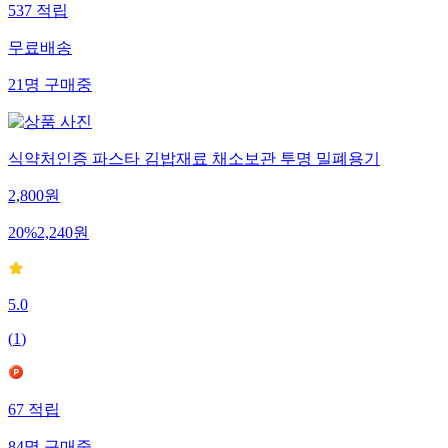
537
적립
무료배송
21
명
구매중
식약처인증 파스타 김밥재료 채소보관 투명 밀폐용기
2,800
원
20
%
2,240
원
5.0
(
1
)
67
적립