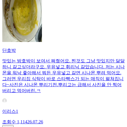
단호박
맛있는 밤호박이 보여서 쪄줬어요. 찐것도 그냥 맛있지만 달달
하니 갈고싶더라구요. 우유넣고 휘리닉 갈았습니다. 저는 시나
몬을 워낙 좋아해서 뭐든 우유넣고 갈면 시나몬 뿌려 먹어요.
그러면 우리집 식탁이 바로 스타빡스가 되는 매직이 펼쳐집니
다~사진은 시나몬 뿌리기전.뿌리고는 급해서 사진을 안 찍어
버리고 먹어버린.ㅋ
이리스1
조회수
1,114
26.07.26