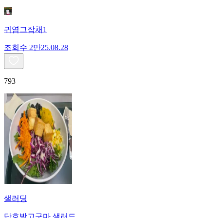
귀염그잡채1
조회수
2만
25.08.28
793
샐러딩
단호박고구마 샐러드