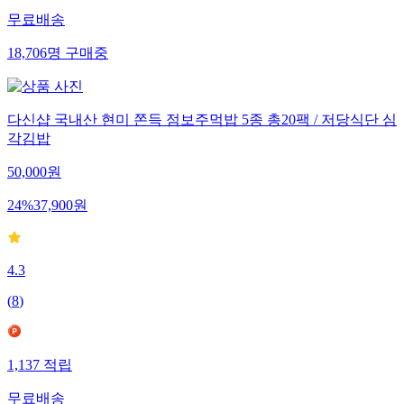
무료배송
18,706
명
구매중
다신샵 국내산 현미 쫀득 점보주먹밥 5종 총20팩 / 저당식단 심
각김밥
50,000
원
24
%
37,900
원
4.3
(
8
)
1,137
적립
무료배송