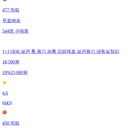
477
적립
무료배송
544
명
구매중
1+1 대파 보관 통 용기 파통 김밥재료 보관용기 냉동실정리
18,500
원
19
%
15,000
원
4.6
(
643
)
450
적립