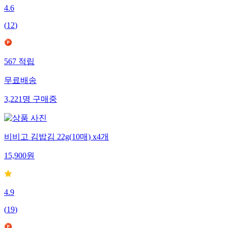
4.6
(
12
)
567
적립
무료배송
3,221
명
구매중
비비고 김밥김 22g(10매) x4개
15,900
원
4.9
(
19
)