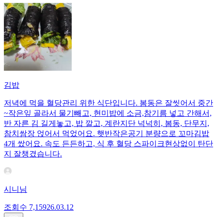
김밥
저녁에 먹을 혈당관리 위한 식단입니다. 봄동은 잘씻어서 중간
~작은잎 골라서 물기빼고, 현미밥에 소금,참기름 넣고 간해서,
반 자른 김 길게놓고, 밥 깔고, 계란지단 넉넉히, 봄동, 단무지,
참치쌈장 얹어서 먹었어요. 햇반작은공기 분량으로 꼬마김밥
4개 쌌어요. 속도 든든하고, 식 후 혈당 스파이크현상없이 탄단
지 잘챙겼습니다.
시니님
조회수
7,159
26.03.12