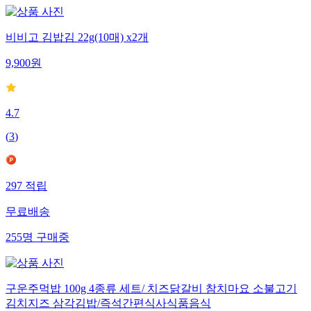
비비고 김밥김 22g(10매) x2개
9,900
원
4.7
(
3
)
297
적립
무료배송
255
명
구매중
구운주먹밥 100g 4종류 세트/ 치즈닭갈비 참치마요 소불고기
김치지즈 삼각김밥/즉석간편식사식품음식