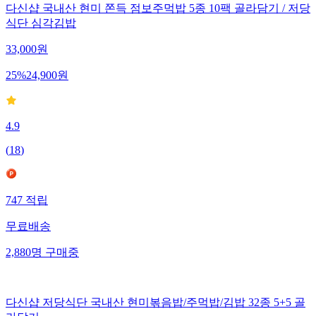
다신샵 국내산 현미 쫀득 점보주먹밥 5종 10팩 골라담기 / 저당
식단 심각김밥
33,000
원
25
%
24,900
원
4.9
(
18
)
747
적립
무료배송
2,880
명
구매중
다신샵 저당식단 국내산 현미볶음밥/주먹밥/김밥 32종 5+5 골