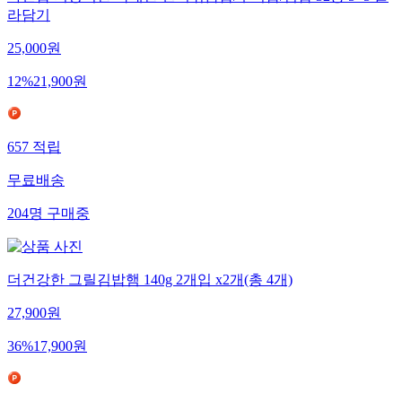
다신샵 저당식단 국내산 현미볶음밥/주먹밥/김밥 32종 5+5 골
라담기
25,000
원
12
%
21,900
원
657
적립
무료배송
204
명
구매중
더건강한 그릴김밥햄 140g 2개입 x2개(총 4개)
27,900
원
36
%
17,900
원