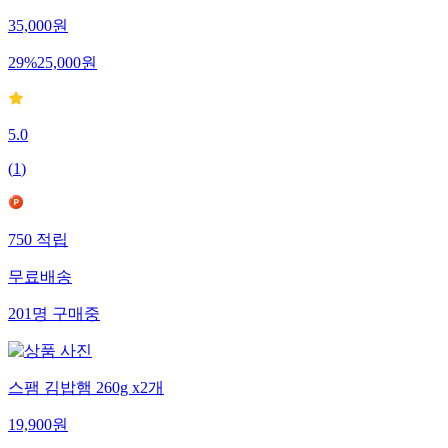
35,000
원
29
%
25,000
원
5.0
(
1
)
750
적립
무료배송
201
명
구매중
스팸 김밥햄 260g x2개
19,900
원