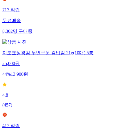
717
적립
무료배송
8,302
명
구매중
지도표성경김 두번구운 김밥김 21g(10매) 5봉
25,000
원
44
%
13,900
원
4.8
(
457
)
417
적립