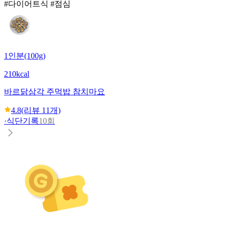
#다이어트식 #점심
1인분(100g)
210kcal
바르닭
삼각 주먹밥 참치마요
4.8
(리뷰
11
개)
·
식단기록
10회