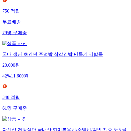
750
적립
무료배송
79
명
구매중
국내 생산 초간편 주먹밥 삼각김밥 만들기 김밥틀
20,000
원
42
%
11,600
원
348
적립
61
명
구매중