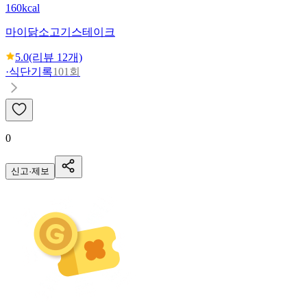
160kcal
마이닭
소고기스테이크
5.0
(리뷰
12
개)
·
식단기록
101회
0
신고·제보