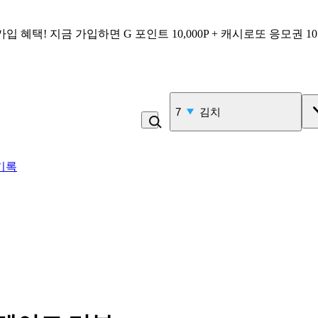
가입 혜택!
지금 가입하면
G 포인트 10,000P + 캐시로또 응모권 1
7
김치
기록