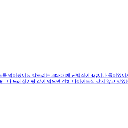
 먹어봤어요 칼로리는 385kcal에 단백질이 42g이나 들어있어
습니다 드레싱이랑 같이 먹으면 전혀 다이어트식 같지 않고 맛있