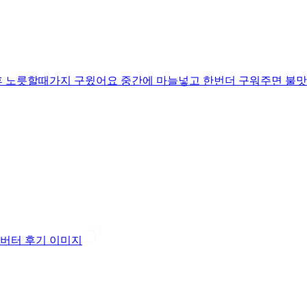
후 노릇할때가지 구윘어요 중간에 마늘넣고 한번더 구워주면 불