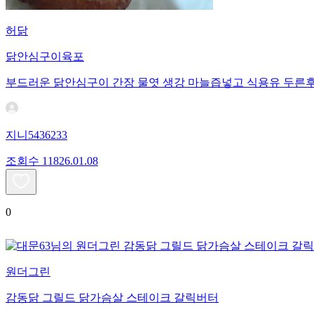
허닭
닭안심구이육포
부드러운 닭안심구이 간장 물엿 생강 마늘즙넣고 식용유 두른
지니5436233
조회수
118
26.01.08
0
원더그린
감동닭 그릴드 닭가슴살 스테이크 갈릭버터