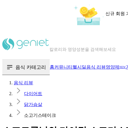
신규 회원 
칼로리와 영양성분을 검색해보세요
혈당 · 다이어트 음식 검색해보세요
음식 · 영양제 리뷰를 찾아보세요
음식 카테고리
홈
커뮤니티
헬시딜
음식 리뷰
영양제
NEW
음식 리뷰
다이어트
닭가슴살
소고기스테이크