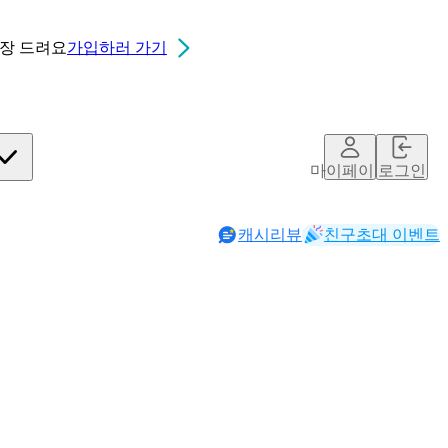
0장
드려요
가입하러 가기
마이페이지
로그인
캐시리뷰
친구초대 이벤트