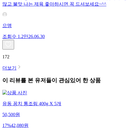
많고 불맛 나는 제육 좋아하시면 꼭 드셔보세요~^^
으앵
조회수
1.2만
26.06.30
172
더보기
이 리뷰를 본 유저들이 관심있어 한 상품
유동 꽁치 통조림 400g X 5개
50,500
원
17
%
42,080
원