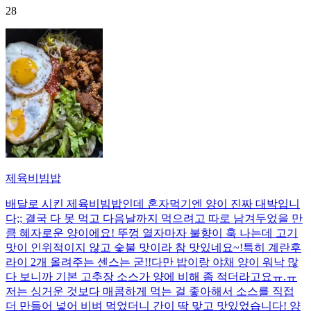
28
제육비빔밥
배달로 시킨 제육비빔밥인데 혼자먹기엔 양이 진짜 대박입니
다;; 결국 다 못 먹고 다음날까지 먹으려고 따로 남겨두었을 만
큼 혜자로운 양이에요! 뚜껑 열자마자 불향이 훅 나는데 고기
맛이 인위적이지 않고 숯불 맛이라 참 맛있네요~!특히 계란후
라이 2개 올려주는 센스는 굳!! ​다만 밥이랑 야채 양이 워낙 많
다 보니까 기본 고추장 소스가 양에 비해 좀 적더라고요ㅠ.ㅠ
저는 싱거운 것보다 매콤하게 먹는 걸 좋아해서 소스를 직접
더 만들어 넣어 비벼 먹었더니 간이 딱 맞고 맛있었습니다! 양