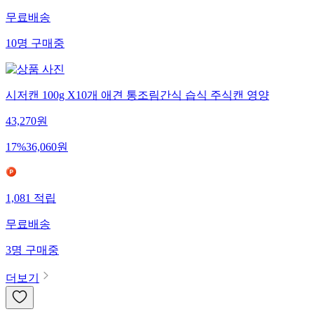
무료배송
10
명
구매중
시저캔 100g X10개 애견 통조림간식 습식 주식캔 영양
43,270
원
17
%
36,060
원
1,081
적립
무료배송
3
명
구매중
더보기