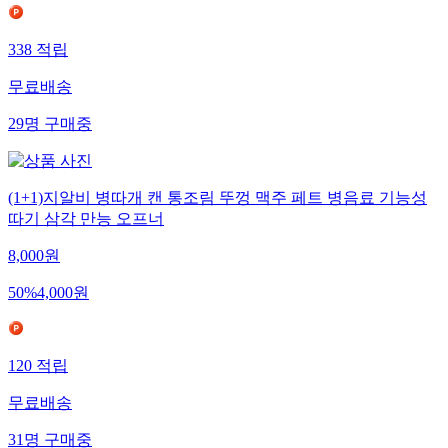
338
적립
무료배송
29
명
구매중
(1+1)지알비 병따개 캔 통조림 뚜껑 맥주 페트 병음료 기능성
따기 삼각 만능 오프너
8,000
원
50
%
4,000
원
120
적립
무료배송
31
명
구매중