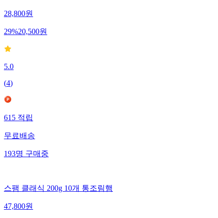
28,800
원
29
%
20,500
원
5.0
(
4
)
615
적립
무료배송
193
명
구매중
스팸 클래식 200g 10개 통조림햄
47,800
원