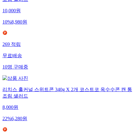
조림 샐러드
10,000
원
10
%
8,980
원
269
적립
무료배송
10
명
구매중
리치스 홀커널 스위트콘 340g X 2개 코스트코 옥수수콘 캔 통
조림 샐러드
8,000
원
22
%
6,280
원