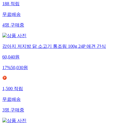
188
적립
무료배송
4
명
구매중
강아지 저지방 닭 소고기 통조림 100g 24P 애견 간식
60,040
원
17
%
50,030
원
1,500
적립
무료배송
3
명
구매중