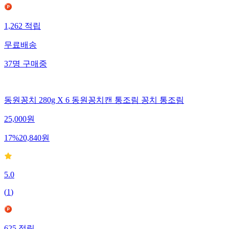
1,262
적립
무료배송
37
명
구매중
동원꽁치 280g X 6 동원꽁치캔 통조림 꽁치 통조림
25,000
원
17
%
20,840
원
5.0
(
1
)