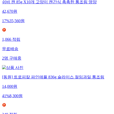
쉬바 캔 85g X10개 고양이 캔간식 촉촉한 통조림 영양
42,670
원
17
%
35,560
원
1,066
적립
무료배송
2
명
구매중
[동원] 트로피칼 파인애플 836g 슬라이스 절임과일 통조림
14,000
원
41
%
8,300
원