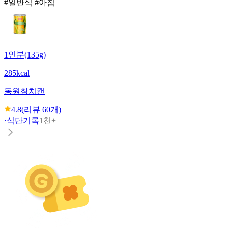
#일반식 #아침
1인분(135g)
285kcal
동원
참치캔
4.8
(리뷰
60
개)
·
식단기록
1천+