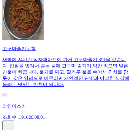
고구마줄기무침
새벽에 24시간 식자재마트에 가서 고구마줄기 3단을 샀습니
다. 껍질을 벗겨서 끓는 물에 고구마 줄기가 약간 익으면 얼른
찬물에 헹굽니다. 물기를 짜고, 밀가루 풀을 쑤어서 김치를 담
듯이 갖은 양념으로 버무리면 자연적인 단맛과 아삭한 식감에
놀라는 맛있는 반찬이 됩니다.
라임미소가
조회수
1,916
26.08.01