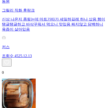
동원
그릴리 직화 후랑크
신상 나온지 좀됬는데 마트가따가 세일하길레 하나 샀음 햄이
탱글탱글하고 바삭꾸워서 먹으니 맛있음 짜지않고 담백하니
육즙이 살아있음
커스
조회수
45
25.12.13
0