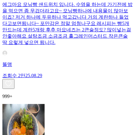
에그마요 모닝빵 샌드위치 입니다. 수영을 하는데 가기전에 밥
을 먹으면 좀 무겁더라고요~ 모닝빵하나에 내용물이 많아보
이죠? 저거 하나에 두유하나 먹고갑니다 거의 계란하나 들었
다고보면됩니다~ 포만감은 정말 엄청나구요 레시피는 빵5개
만드는데 계란5개랑 후추 마요네즈는 2큰술정도? 많이넣는걸
안좋아해요 설탕조금 소금조금 홀그레인머스터드 작은큰술
딱 요렇게 넣으면 됩니다.
똘맹
조회수
2만
25.08.29
999+