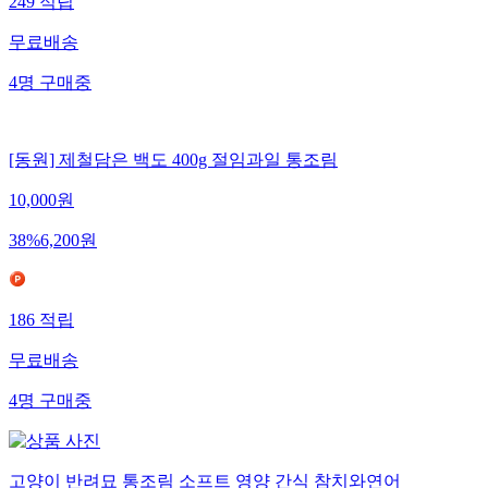
249
적립
무료배송
4
명
구매중
[동원] 제철담은 백도 400g 절임과일 통조림
10,000
원
38
%
6,200
원
186
적립
무료배송
4
명
구매중
고양이 반려묘 통조림 소프트 영양 간식 참치와연어