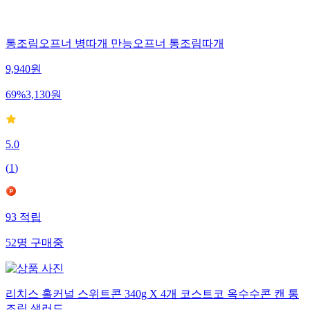
통조림오프너 병따개 만능오프너 통조림따개
9,940
원
69
%
3,130
원
5.0
(
1
)
93
적립
52
명
구매중
리치스 홀커널 스위트콘 340g X 4개 코스트코 옥수수콘 캔 통