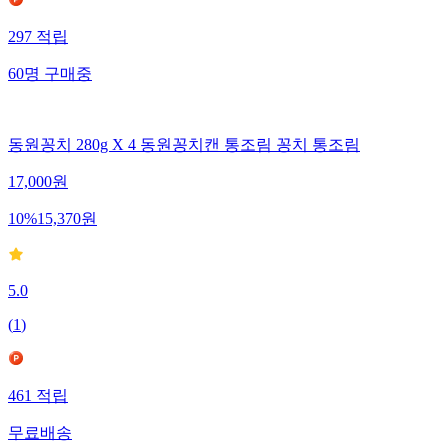
297
적립
60
명
구매중
동원꽁치 280g X 4 동원꽁치캔 통조림 꽁치 통조림
17,000
원
10
%
15,370
원
5.0
(
1
)
461
적립
무료배송