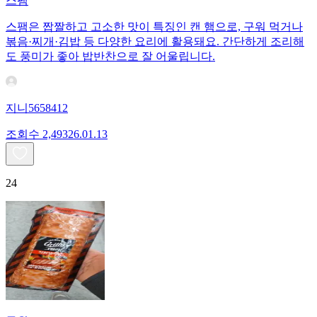
스팸
스팸은 짭짤하고 고소한 맛이 특징인 캔 햄으로, 구워 먹거나
볶음·찌개·김밥 등 다양한 요리에 활용돼요. 간단하게 조리해
도 풍미가 좋아 밥반찬으로 잘 어울립니다.
지니5658412
조회수
2,493
26.01.13
24