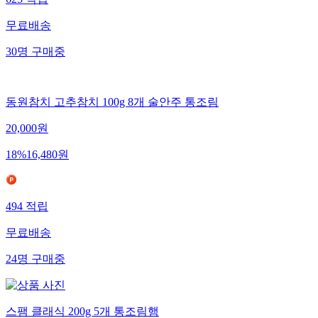
625
적립
무료배송
30
명
구매중
동원참치 고추참치 100g 8개 술안주 통조림
20,000
원
18
%
16,480
원
494
적립
무료배송
24
명
구매중
스팸 클래식 200g 5개 통조림햄