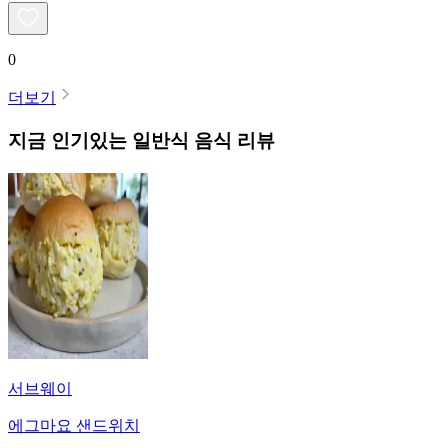
0
더보기
지금 인기있는
일반식
음식 리뷰
서브웨이
에그마요 샌드위치