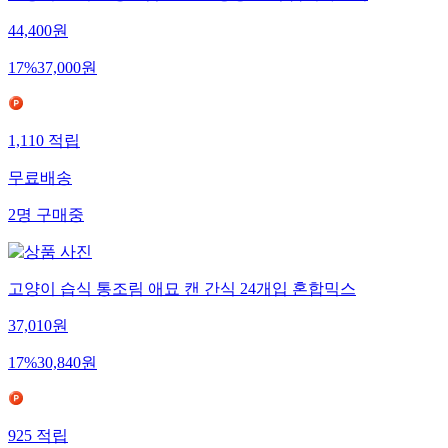
44,400
원
17
%
37,000
원
1,110
적립
무료배송
2
명
구매중
고양이 습식 통조림 애묘 캔 간식 24개입 혼합믹스
37,010
원
17
%
30,840
원
925
적립