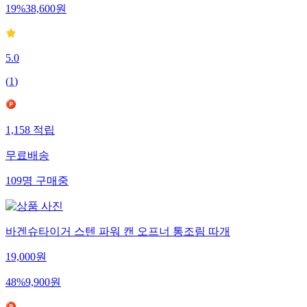
19
%
38,600
원
5.0
(
1
)
1,158
적립
무료배송
109
명
구매중
바겐슈타이거 스텐 파워 캔 오프너 통조림 따개
19,000
원
48
%
9,900
원