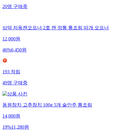
20
명
구매중
삼덕 자동캔오프너 2호 캔 깡통 통조림 따개 오프너
12,000
원
46
%
6,450
원
193
적립
49
명
구매중
동원참치 고추참치 100g 5개 술안주 통조림
14,000
원
19
%
11,280
원