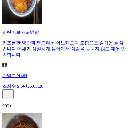
명란아보카도덮밥
짭조름한 명란과 부드러운 아보카도의 조합으로 즐거운 점심
입니다 야채가 적절하게 들어가서 식감을 놓치지 않고 매우 만
족합니다.
귀염그잡채1
조회수
9.5만
25.08.28
999+