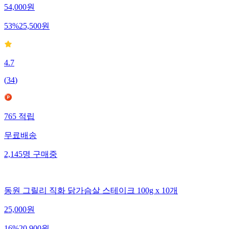
54,000
원
53
%
25,500
원
4.7
(
34
)
765
적립
무료배송
2,145
명
구매중
동원 그릴리 직화 닭가슴살 스테이크 100g x 10개
25,000
원