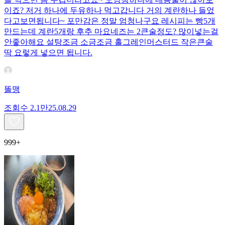
이죠? 저거 하나에 두유하나 먹고갑니다 거의 계란하나 들었
다고보면됩니다~ 포만감은 정말 엄청나구요 레시피는 빵5개
만드는데 계란5개랑 후추 마요네즈는 2큰술정도? 많이넣는걸
안좋아해요 설탕조금 소금조금 홀그레인머스터드 작은큰술
딱 요렇게 넣으면 됩니다.
똘맹
조회수
2.1만
25.08.29
999+