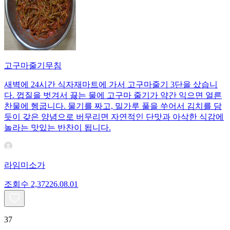
고구마줄기무침
새벽에 24시간 식자재마트에 가서 고구마줄기 3단을 샀습니
다. 껍질을 벗겨서 끓는 물에 고구마 줄기가 약간 익으면 얼른
찬물에 헹굽니다. 물기를 짜고, 밀가루 풀을 쑤어서 김치를 담
듯이 갖은 양념으로 버무리면 자연적인 단맛과 아삭한 식감에
놀라는 맛있는 반찬이 됩니다.
라임미소가
조회수
2,372
26.08.01
37