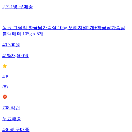
2,721
명
구매중
동원 그릴리 황금닭가슴살 105g 오리지널5개+황금닭가슴살
블랙페퍼 105g x 5개
40,300
원
41
%
23,600
원
4.8
(
8
)
708
적립
무료배송
436
명
구매중