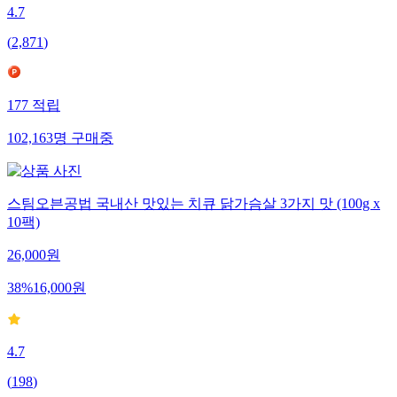
4.7
(
2,871
)
177
적립
102,163
명
구매중
스팀오븐공법 국내산 맛있는 치큐 닭가슴살 3가지 맛 (100g x
10팩)
26,000
원
38
%
16,000
원
4.7
(
198
)