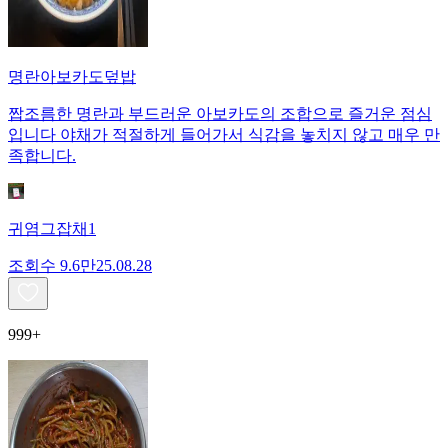
명란아보카도덮밥
짭조름한 명란과 부드러운 아보카도의 조합으로 즐거운 점심
입니다 야채가 적절하게 들어가서 식감을 놓치지 않고 매우 만
족합니다.
귀염그잡채1
조회수
9.6만
25.08.28
999+