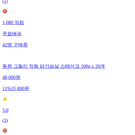
(
1
)
1,080
적립
무료배송
42
명
구매중
동원 그릴리 직화 닭가슴살 스테이크 100g x 20개
40,000
원
11
%
35,800
원
5.0
(
3
)