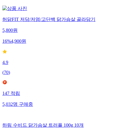
허닭FIT 저당/저염/고단백 닭가슴살 골라담기
5,800
원
16
%
4,900
원
4.9
(
70
)
147
적립
5,032
명
구매중
하림 수비드 닭가슴살 트러플 100g 10개