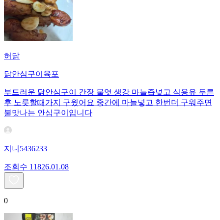
허닭
닭안심구이육포
부드러운 닭안심구이 간장 물엿 생강 마늘즙넣고 식용유 두른
후 노릇할때가지 구윘어요 중간에 마늘넣고 한번더 구워주면
불맛나는 안심구이입니다
지니5436233
조회수
118
26.01.08
0