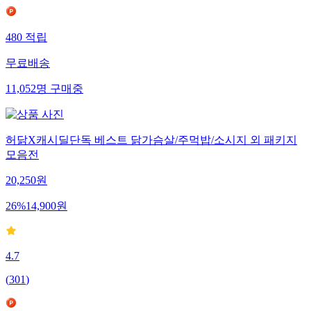
480
적립
무료배송
11,052
명
구매중
허닭X캐시딜단독 베스트 닭가슴살/주먹밥/소시지 외 패키지
모음전
20,250
원
26
%
14,900
원
4.7
(
301
)