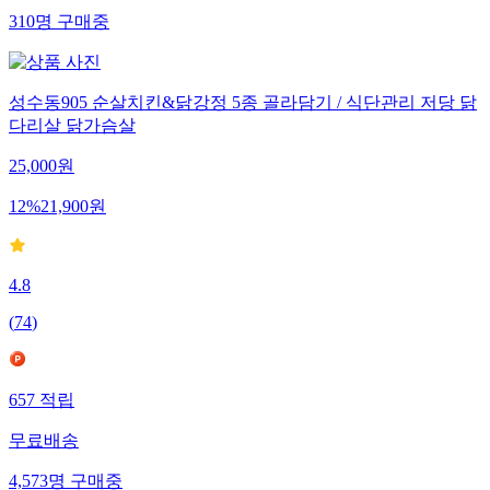
310
명
구매중
성수동905 순살치킨&닭강정 5종 골라담기 / 식단관리 저당 닭
다리살 닭가슴살
25,000
원
12
%
21,900
원
4.8
(
74
)
657
적립
무료배송
4,573
명
구매중