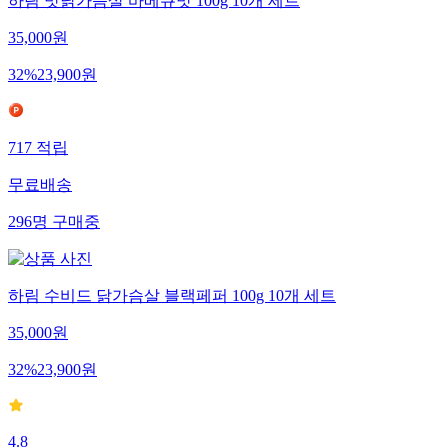
하림 맛닭가슴살 바베큐맛 100g 10개 세트
35,000
원
32
%
23,900
원
717
적립
무료배송
296
명
구매중
하림 수비드 닭가슴살 블랙페퍼 100g 10개 세트
35,000
원
32
%
23,900
원
4.8