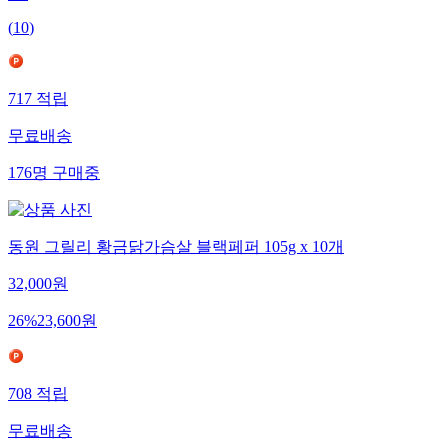
(
10
)
717
적립
무료배송
176
명
구매중
동원 그릴리 황금닭가슴살 블랙페퍼 105g x 10개
32,000
원
26
%
23,600
원
708
적립
무료배송