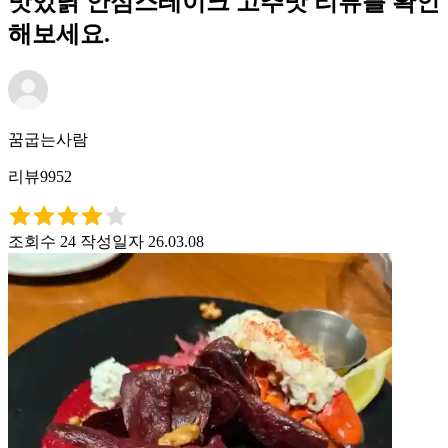
맛있닭 안심스테이크 고추맛 리뷰를 확인
해보세요.
꿈굽는사람
리뷰9952
조회수 24
작성일자 26.03.08