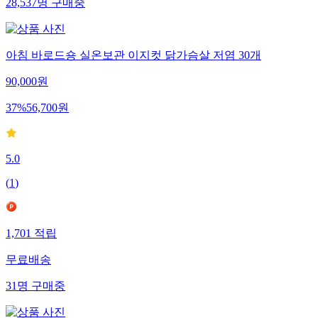
28,537
명
구매중
아침 바로드숑 실온보관 이지컷 닭가슴살 저염 30개
90,000
원
37
%
56,700
원
5.0
(
1
)
1,701
적립
무료배송
31
명
구매중