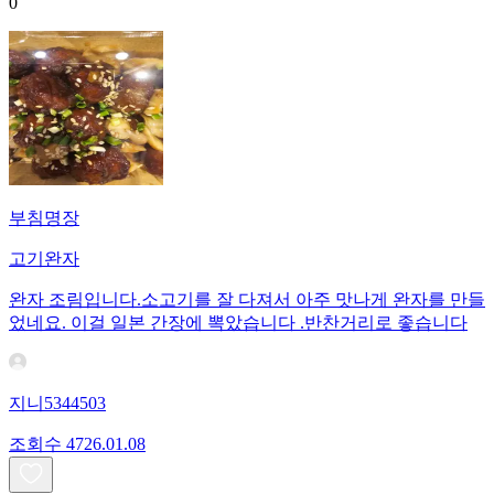
0
부침명장
고기완자
완자 조림입니다.소고기를 잘 다져서 아주 맛나게 완자를 만들
었네요. 이걸 일본 간장에 뽁았습니다 .반찬거리로 좋습니다
지니5344503
조회수
47
26.01.08