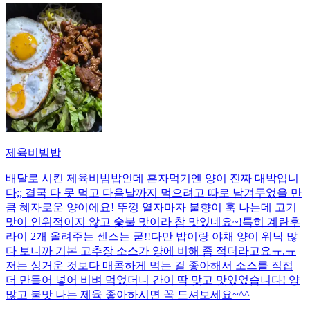
제육비빔밥
배달로 시킨 제육비빔밥인데 혼자먹기엔 양이 진짜 대박입니
다;; 결국 다 못 먹고 다음날까지 먹으려고 따로 남겨두었을 만
큼 혜자로운 양이에요! 뚜껑 열자마자 불향이 훅 나는데 고기
맛이 인위적이지 않고 숯불 맛이라 참 맛있네요~!특히 계란후
라이 2개 올려주는 센스는 굳!! ​다만 밥이랑 야채 양이 워낙 많
다 보니까 기본 고추장 소스가 양에 비해 좀 적더라고요ㅠ.ㅠ
저는 싱거운 것보다 매콤하게 먹는 걸 좋아해서 소스를 직접
더 만들어 넣어 비벼 먹었더니 간이 딱 맞고 맛있었습니다! 양
많고 불맛 나는 제육 좋아하시면 꼭 드셔보세요~^^