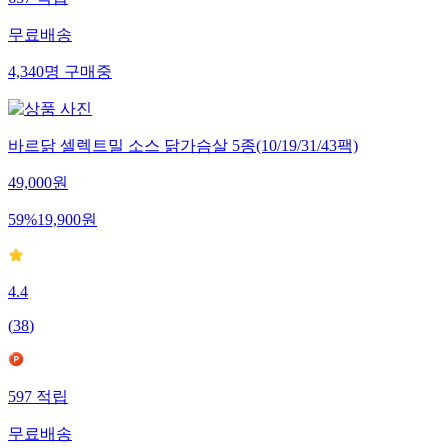
무료배송
4,340
명
구매중
바르닭 셀렉트밀 소스 닭가슴살 5종(10/19/31/43팩)
49,000
원
59
%
19,900
원
4.4
(
38
)
597
적립
무료배송