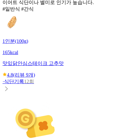
이어트 식단이나 별미로 인기가 높습니다.
#일반식 #간식
1인분(100g)
165kcal
맛있닭
안심스테이크 고추맛
4.8
(리뷰
9
개)
·
식단기록
12회