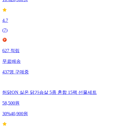
16
%
20,900
원
4.7
(
7
)
627
적립
무료배송
437
명
구매중
허닭ON 실온 닭가슴살 5종 혼합 15팩 선물세트
58,500
원
30
%
40,900
원