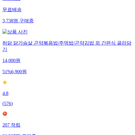
480
적립
무료배송
3,738
명
구매중
허닭 닭가슴살 곤약볶음밥/주먹밥/곤약김밥 외 간편식 골라담
기
14,000
원
51
%
6,900
원
4.8
(
576
)
207
적립