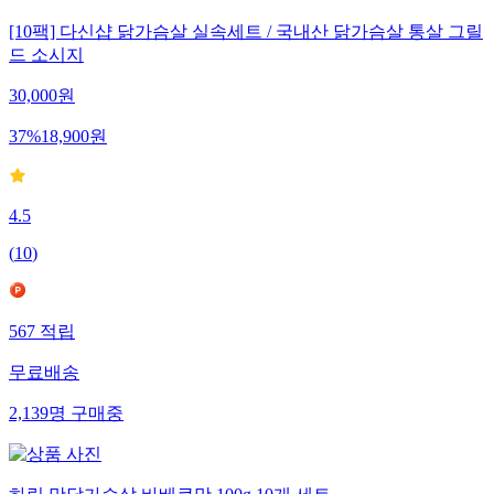
[10팩] 다신샵 닭가슴살 실속세트 / 국내산 닭가슴살 통살 그릴
드 소시지
30,000
원
37
%
18,900
원
4.5
(
10
)
567
적립
무료배송
2,139
명
구매중