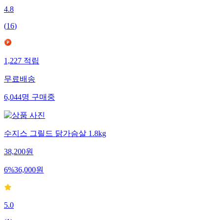
4.8
(
16
)
1,227
적립
무료배송
6,044
명
구매중
수지스 그릴드 닭가슴살 1.8kg
38,200
원
6
%
36,000
원
5.0