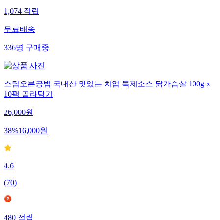
1,074
적립
무료배송
336
명
구매중
스팀오븐공법 국내산 맛있는 치업 특제소스 닭가슴살 100g x
10팩 골라담기
26,000
원
38
%
16,000
원
4.6
(
70
)