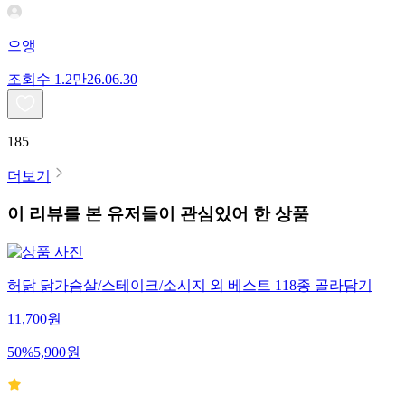
으앵
조회수
1.2만
26.06.30
185
더보기
이 리뷰를 본 유저들이 관심있어 한 상품
허닭 닭가슴살/스테이크/소시지 외 베스트 118종 골라담기
11,700
원
50
%
5,900
원