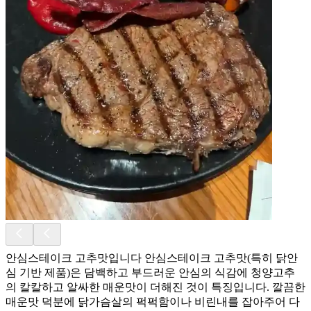
안심스테이크 고추맛입니다 안심스테이크 고추맛(특히 닭안
심 기반 제품)은 담백하고 부드러운 안심의 식감에 청양고추
의 칼칼하고 알싸한 매운맛이 더해진 것이 특징입니다. 깔끔한
매운맛 덕분에 닭가슴살의 퍽퍽함이나 비린내를 잡아주어 다