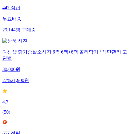
447
적립
무료배송
29,144
명
구매중
다신샵 닭가슴살소시지 6종 6팩+6팩 골라담기 / 식단관리 고
단백
30,000
원
27
%
21,900
원
4.7
(
50
)
657
적립