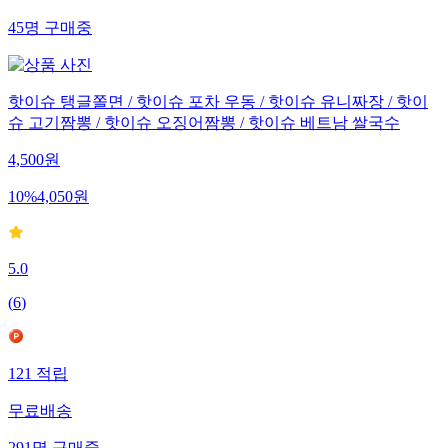
45
명
구매중
핫이슈 탱글쫄면 / 핫이슈 포차 우동 / 핫이슈 유니짜장 / 핫이
슈 고기짬뽕 / 핫이슈 오징어짬뽕 / 핫이슈 베트남 쌀국수
4,500
원
10
%
4,050
원
5.0
(
6
)
121
적립
무료배송