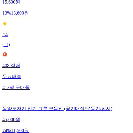
15,600
원
13
%
13,600
원
4.5
(
11
)
408
적립
무료배송
413
명
구매중
동양도자기 인기 그릇 모음전 (공기대접/우동기/접시)
45,000
원
74
%
11,500
원