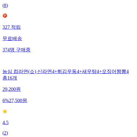
(
8
)
327
적립
무료배송
374
명
구매중
농심 컵라면(소) 신라면4+튀김우동4+새우탕4+오징어짬뽕4
총16개
29,200
원
6
%
27,500
원
4.5
(
2
)