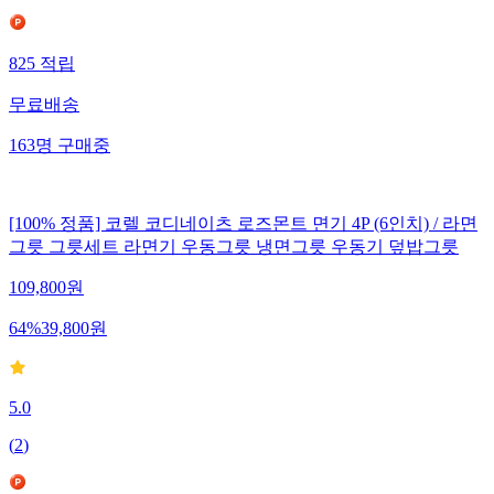
825
적립
무료배송
163
명
구매중
[100% 정품] 코렐 코디네이츠 로즈몬트 면기 4P (6인치) / 라면
그릇 그릇세트 라면기 우동그릇 냉면그릇 우동기 덮밥그릇
109,800
원
64
%
39,800
원
5.0
(
2
)