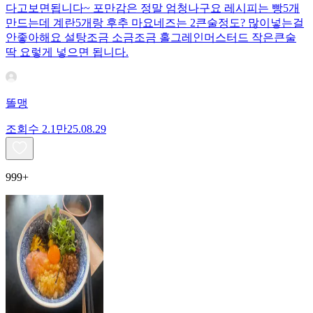
다고보면됩니다~ 포만감은 정말 엄청나구요 레시피는 빵5개
만드는데 계란5개랑 후추 마요네즈는 2큰술정도? 많이넣는걸
안좋아해요 설탕조금 소금조금 홀그레인머스터드 작은큰술
딱 요렇게 넣으면 됩니다.
똘맹
조회수
2.1만
25.08.29
999+