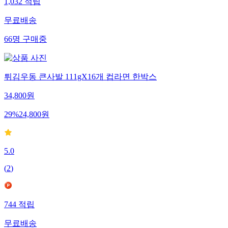
1,032
적립
무료배송
66
명
구매중
튀김우동 큰사발 111gX16개 컵라면 한박스
34,800
원
29
%
24,800
원
5.0
(
2
)
744
적립
무료배송