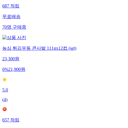
687
적립
무료배송
70
명
구매중
농심 튀김우동 큰사발 111gx12컵 (set)
23,300
원
6
%
21,900
원
5.0
(
4
)
657
적립