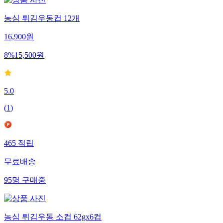
농심 튀김우동컵 12개
16,900
원
8
%
15,500
원
5.0
(
1
)
465
적립
무료배송
95
명
구매중
농심 튀김우동 소컵 62gx6컵