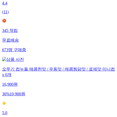
4.4
(
11
)
345
적립
무료배송
673
명
구매중
오뚜기 컵누들 매콤한맛 / 우동맛 / 매콤찜닭맛 / 로제맛 미니컵
x 6개
16,900
원
36
%
10,900
원
5.0