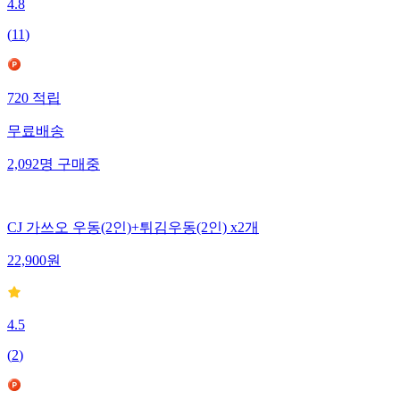
4.8
(
11
)
720
적립
무료배송
2,092
명
구매중
CJ 가쓰오 우동(2인)+튀김우동(2인) x2개
22,900
원
4.5
(
2
)