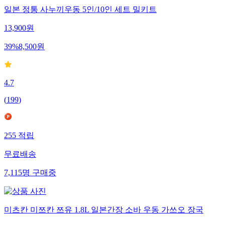
일본 정통 사누끼우동 5인/10인 세트 밀키트
13,900
원
39
%
8,500
원
4.7
(
199
)
255
적립
무료배송
7,115
명
구매중
미츠칸 미쯔칸 쯔유 1.8L 일본간장 소바 우동 가쓰오 장국