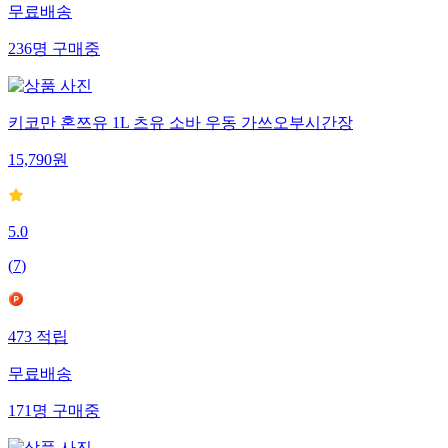
무료배송
236
명
구매중
키코만 혼쯔유 1L 츠유 소바 우동 가쓰오부시간장
15,790
원
5.0
(
7
)
473
적립
무료배송
171
명
구매중