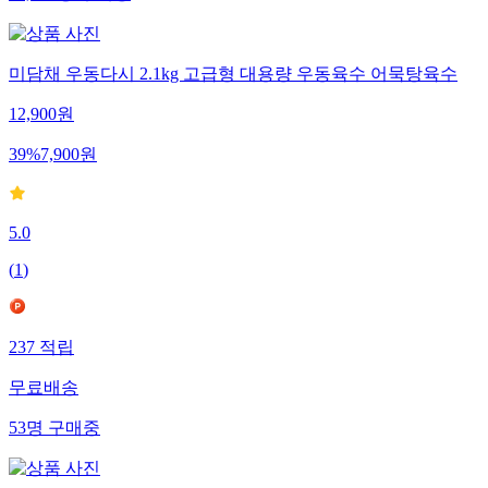
미담채 우동다시 2.1kg 고급형 대용량 우동육수 어묵탕육수
12,900
원
39
%
7,900
원
5.0
(
1
)
237
적립
무료배송
53
명
구매중