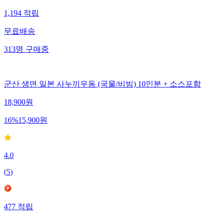
1,194
적립
무료배송
313
명
구매중
군산 생면 일본 사누끼우동 (국물/비빔) 10인분 + 소스포함
18,900
원
16
%
15,900
원
4.0
(
5
)
477
적립