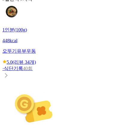
1인분(100g)
448kcal
오뚜기
유부우동
5.0
(리뷰
34
개)
·
식단기록
40회