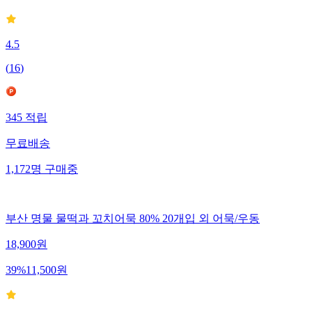
4.5
(
16
)
345
적립
무료배송
1,172
명
구매중
부산 명물 물떡과 꼬치어묵 80% 20개입 외 어묵/우동
18,900
원
39
%
11,500
원