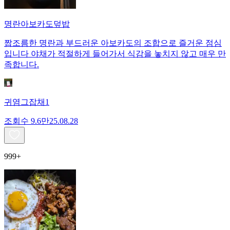
명란아보카도덮밥
짭조름한 명란과 부드러운 아보카도의 조합으로 즐거운 점심
입니다 야채가 적절하게 들어가서 식감을 놓치지 않고 매우 만
족합니다.
귀염그잡채1
조회수
9.6만
25.08.28
999+