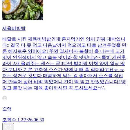
제육비빔밥
배달로 시킨 제육비빔밥인데 혼자먹기엔 양이 진짜 대박입니
다;; 결국 다 못 먹고 다음날까지 먹으려고 따로 남겨두었을 만
큼 혜자로운 양이에요! 뚜껑 열자마자 불향이 훅 나는데 고기
맛이 인위적이지 않고 숯불 맛이라 참 맛있네요~!특히 계란후
라이 2개 올려주는 센스는 굳!! ​다만 밥이랑 야채 양이 워낙 많
다 보니까 기본 고추장 소스가 양에 비해 좀 적더라고요ㅠ.ㅠ
저는 싱거운 것보다 매콤하게 먹는 걸 좋아해서 소스를 직접
더 만들어 넣어 비벼 먹었더니 간이 딱 맞고 맛있었습니다! 양
많고 불맛 나는 제육 좋아하시면 꼭 드셔보세요~^^
으앵
조회수
1.2만
26.06.30