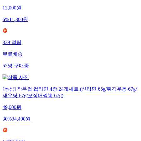
12,000
원
6
%
11,300
원
339
적립
무료배송
57
명
구매중
[농심] 작은컵 컵라면 4종 24개세트 (신라면 65g/튀김우동 67g/
새우탕 67g/오징어짬뽕 67g)
49,000
원
30
%
34,400
원