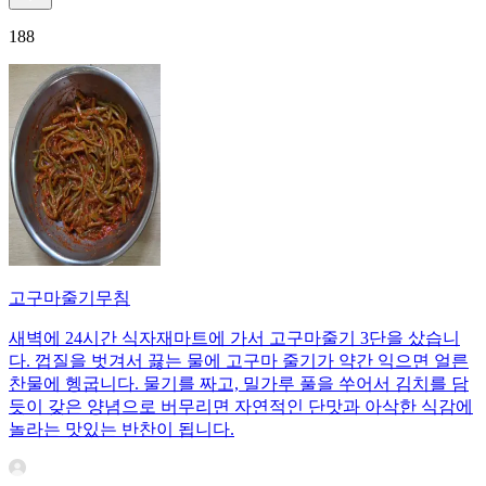
188
고구마줄기무침
새벽에 24시간 식자재마트에 가서 고구마줄기 3단을 샀습니
다. 껍질을 벗겨서 끓는 물에 고구마 줄기가 약간 익으면 얼른
찬물에 헹굽니다. 물기를 짜고, 밀가루 풀을 쑤어서 김치를 담
듯이 갖은 양념으로 버무리면 자연적인 단맛과 아삭한 식감에
놀라는 맛있는 반찬이 됩니다.