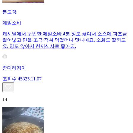
본고장
메밀소바
캐시딜에서 구입한 메일소바 4분 정도 끓여서 소스에 파조금
썰어넣고 면을 조금 적셔 먹었더니 맛나네요. 소화도 잘되고
요. 양도 않아서 한끼식사로 좋아요.
종다리경아
조회수
453
25.11.07
14