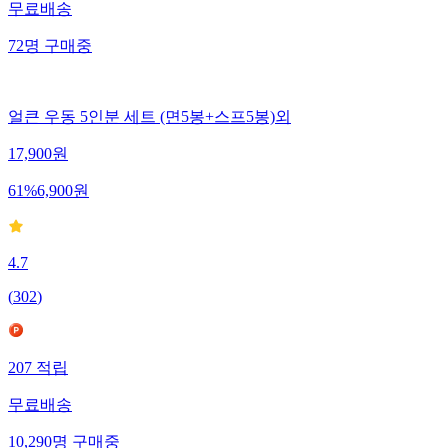
무료배송
72
명
구매중
얼큰 우동 5인분 세트 (면5봉+스프5봉)외
17,900
원
61
%
6,900
원
4.7
(
302
)
207
적립
무료배송
10,290
명
구매중