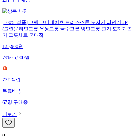
291
명
구매중
[100% 정품] 코렐 코디네이츠 브리즈스톤 도자기 라면기 2P
(그린) / 라면그릇 우동그릇 국수그릇 냉면그릇 면기 도자기면
기 그릇세트 국대접
125,900
원
79
%
25,900
원
777
적립
무료배송
67
명
구매중
더보기