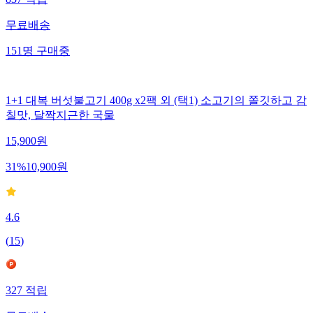
837
적립
무료배송
151
명
구매중
1+1 대복 버섯불고기 400g x2팩 외 (택1) 소고기의 쫄깃하고 감
칠맛, 달짝지근한 국물
15,900
원
31
%
10,900
원
4.6
(
15
)
327
적립