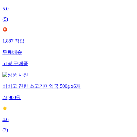
5.0
(
5
)
1,887
적립
무료배송
51
명
구매중
비비고 진한 소고기미역국 500g x6개
23,900
원
4.6
(
7
)