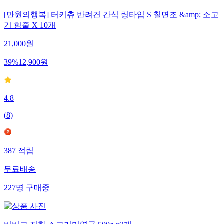
[만원의행복] 터키츄 반려견 간식 링타입 S 칠면조 &amp; 소고
기 힘줄 X 10개
21,000
원
39
%
12,900
원
4.8
(
8
)
387
적립
무료배송
227
명
구매중