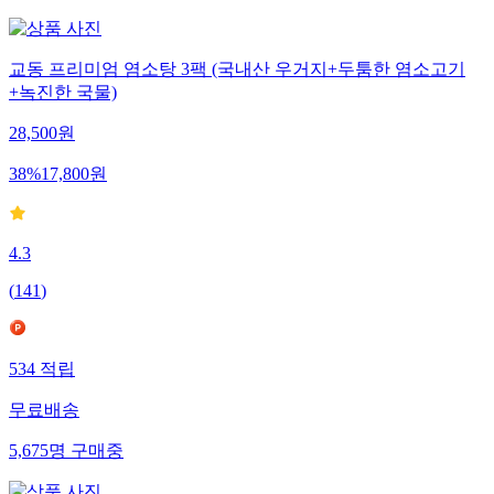
교동 프리미엄 염소탕 3팩 (국내산 우거지+두툼한 염소고기
+녹진한 국물)
28,500
원
38
%
17,800
원
4.3
(
141
)
534
적립
무료배송
5,675
명
구매중