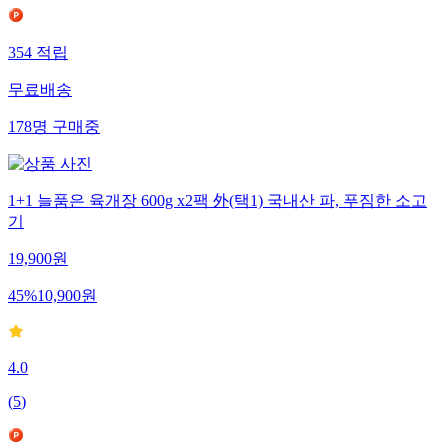
354
적립
무료배송
178
명
구매중
1+1 늘품은 육개장 600g x2팩 外(택1) 국내산 파, 푸짐한 소고
기
19,900
원
45
%
10,900
원
4.0
(
5
)