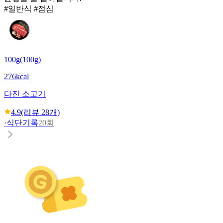
#일반식 #점심
100g(100g)
276kcal
다진 소고기
4.9
(리뷰
28
개)
·
식단기록
20회