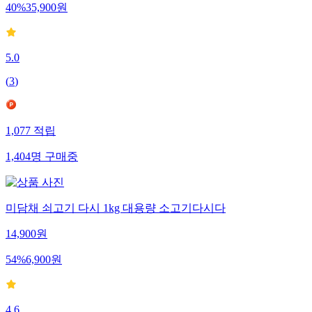
40
%
35,900
원
5.0
(
3
)
1,077
적립
1,404
명
구매중
미담채 쇠고기 다시 1kg 대용량 소고기다시다
14,900
원
54
%
6,900
원