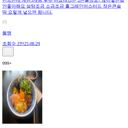
만드는데 계란5개랑 후추 마요네즈는 2큰술정도? 많이넣는걸
안좋아해요 설탕조금 소금조금 홀그레인머스터드 작은큰술
딱 요렇게 넣으면 됩니다.
똘맹
조회수
2만
25.08.29
999+