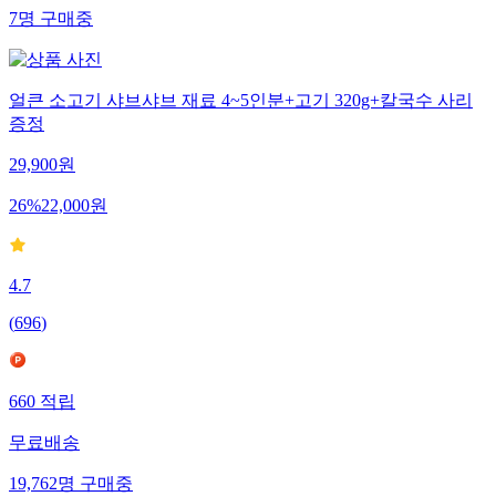
7
명
구매중
얼큰 소고기 샤브샤브 재료 4~5인분+고기 320g+칼국수 사리
증정
29,900
원
26
%
22,000
원
4.7
(
696
)
660
적립
무료배송
19,762
명
구매중