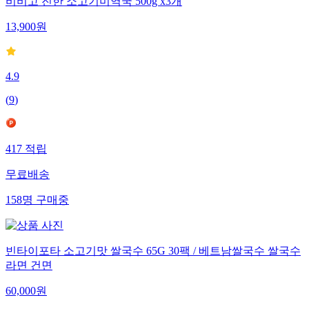
비비고 진한 소고기미역국 500g x3개
13,900
원
4.9
(
9
)
417
적립
무료배송
158
명
구매중
빈타이포타 소고기맛 쌀국수 65G 30팩 / 베트남쌀국수 쌀국수
라면 건면
60,000
원