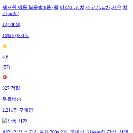
쉐프원 냉동 볶음밥 8종 (햄,닭갈비,김치,소고기,잡채,새우,치
킨,낙지)
12,900
원
16
%
10,900
원
4.6
(
57
)
327
적립
무료배송
2,211
명
구매중
핫펫 안심 소고기 져키 200g 2개, 국내산, 가수분해 간식, 산책