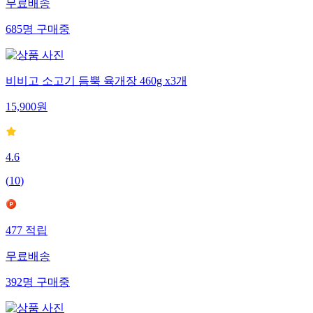
무료배송
685
명
구매중
비비고 소고기 듬뿍 육개장 460g x3개
15,900
원
4.6
(
10
)
477
적립
무료배송
392
명
구매중