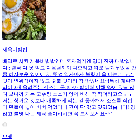
제육비빔밥
배달로 시킨 제육비빔밥인데 혼자먹기엔 양이 진짜 대박입니
다;; 결국 다 못 먹고 다음날까지 먹으려고 따로 남겨두었을 만
큼 혜자로운 양이에요! 뚜껑 열자마자 불향이 훅 나는데 고기
맛이 인위적이지 않고 숯불 맛이라 참 맛있네요~!특히 계란후
라이 2개 올려주는 센스는 굳!! ​다만 밥이랑 야채 양이 워낙 많
다 보니까 기본 고추장 소스가 양에 비해 좀 적더라고요ㅠ.ㅠ
저는 싱거운 것보다 매콤하게 먹는 걸 좋아해서 소스를 직접
더 만들어 넣어 비벼 먹었더니 간이 딱 맞고 맛있었습니다! 양
많고 불맛 나는 제육 좋아하시면 꼭 드셔보세요~^^
으앵