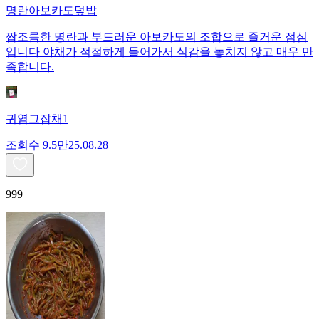
명란아보카도덮밥
짭조름한 명란과 부드러운 아보카도의 조합으로 즐거운 점심
입니다 야채가 적절하게 들어가서 식감을 놓치지 않고 매우 만
족합니다.
귀염그잡채1
조회수
9.5만
25.08.28
999+