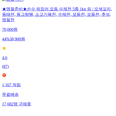
★명절준비★손수 뒤집어 모듬 수제전 5종 1kg 외 / 오색꼬지,
동태전, 동그랑땡, 소고기육전, 수제전, 모듬전, 모둠전, 추석,
명절전
70,000
원
44
%
38,900
원
4.6
(
87
)
1,167
적립
무료배송
17,682
명
구매중