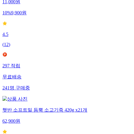
11,000
원
10
%
9,900
원
4.5
(
12
)
297
적립
무료배송
241
명
구매중
햇반 소프트밀 듬뿍 소고기죽 420g x21개
62,900
원