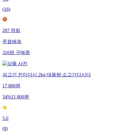
4.6
(
16
)
207
적립
무료배송
316
명
구매중
쇠고기 진미다시 2kg 대용량 소고기다시다
17,800
원
34
%
11,800
원
5.0
(
8
)