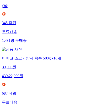
(
36
)
345
적립
무료배송
1,481
명
구매중
비비고 소고기양지 육수 500g x10개
39,900
원
43
%
22,900
원
687
적립
무료배송