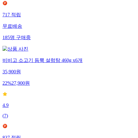
717
적립
무료배송
185
명
구매중
비비고 소고기 듬뿍 설렁탕 460g x6개
35,900
원
22
%
27,900
원
4.9
(
7
)