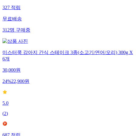
327
적립
무료배송
312
명
구매중
미스터쿡 강아지 간식 스테이크 3종(소고기/연어/오리) 300g X
6개
30,000
원
24
%
22,900
원
5.0
(
2
)