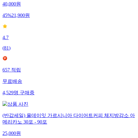
40,000
원
45
%
21,900
원
4.7
(
81
)
657
적립
무료배송
4,529
명
구매중
(반값세일) 올데이잇 가르시니아 다이어트커피 체지방감소 아
메리카노 30포 - 90포
25,000
원