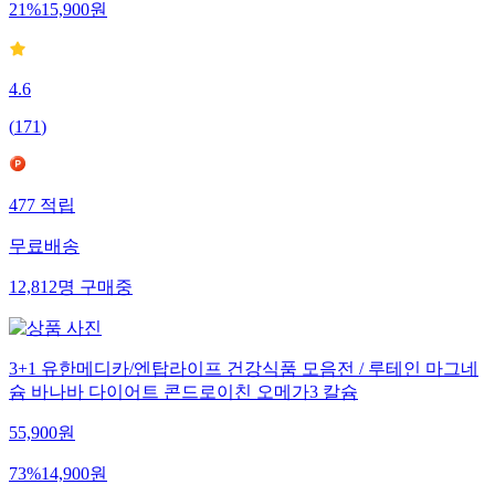
21
%
15,900
원
4.6
(
171
)
477
적립
무료배송
12,812
명
구매중
3+1 유한메디카/엔탑라이프 건강식품 모음전 / 루테인 마그네
슘 바나바 다이어트 콘드로이친 오메가3 칼슘
55,900
원
73
%
14,900
원