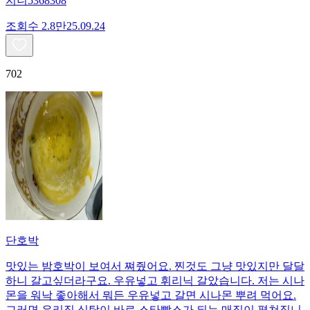
지니5368308
조회수
2.8만
25.09.24
702
단호박
맛있는 밤호박이 보여서 쪄줬어요. 찐것도 그냥 맛있지만 달달
하니 갈고싶더라구요. 우유넣고 휘리닉 갈았습니다. 저는 시나
몬을 워낙 좋아해서 뭐든 우유넣고 갈면 시나몬 뿌려 먹어요.
그러면 우리집 식탁이 바로 스타빡스가 되는 매직이 펼쳐집니