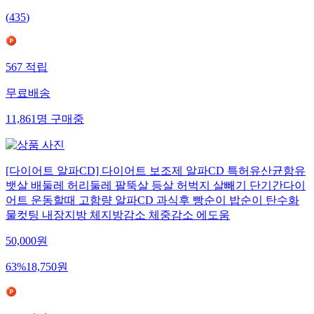
(
435
)
567
적립
무료배송
11,861
명
구매중
[다이어트 알파CD] 다이어트 보조제 알파CD 특허유산균함유
뱃살 배둘레 허리둘레 팔뚝살 등살 허벅지 살빼기 단기간다이
어트 운동할때 고함량 알파CD 과식후 빵순이 밥순이 탄수화
물컷팅 내장지방 체지방감소 체중감소 에도움
50,000
원
63
%
18,750
원