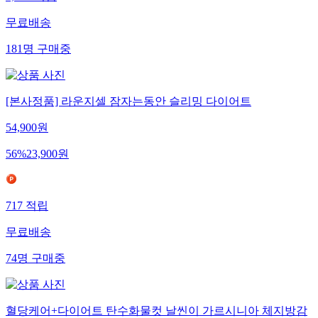
1,074
적립
무료배송
181
명
구매중
[본사정품] 라운지셀 잠자는동안 슬리밍 다이어트
54,900
원
56
%
23,900
원
717
적립
무료배송
74
명
구매중
혈당케어+다이어트 탄수화물컷 날씬이 가르시니아 체지방감