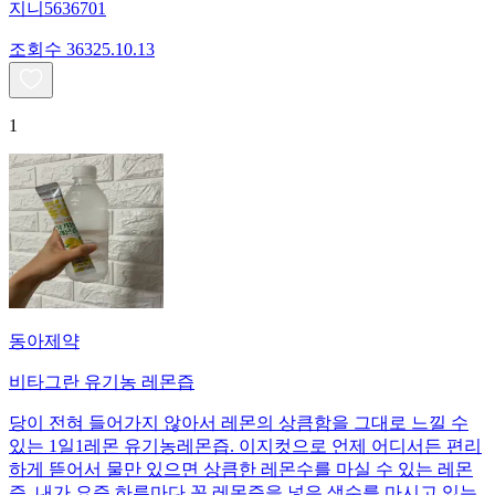
지니5636701
조회수
363
25.10.13
1
동아제약
비타그란 유기농 레몬즙
당이 전혀 들어가지 않아서 레몬의 상큼함을 그대로 느낄 수
있는 1일1레몬 유기농레몬즙. 이지컷으로 언제 어디서든 편리
하게 뜯어서 물만 있으면 상큼한 레몬수를 마실 수 있는 레몬
즙. 내가 요즘 하루마다 꼭 레몬즙을 넣은 생수를 마시고 있는