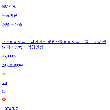
687
적립
무료배송
24
명
구매중
프로바이오틱스 다이어트 생유산균 바이오틱스 골드 보장 캡
슐 체지방컷 식약청인정
45,000
원
20
%
35,800
원
5.0
(
1
)