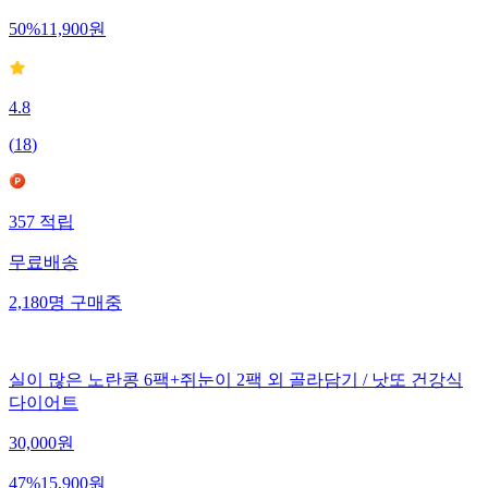
50
%
11,900
원
4.8
(
18
)
357
적립
무료배송
2,180
명
구매중
실이 많은 노란콩 6팩+쥐눈이 2팩 외 골라담기 / 낫또 건강식
다이어트
30,000
원
47
%
15,900
원