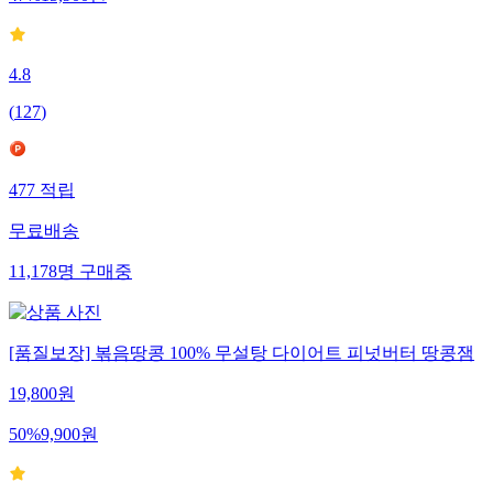
4.8
(
127
)
477
적립
무료배송
11,178
명
구매중
[품질보장] 볶음땅콩 100% 무설탕 다이어트 피넛버터 땅콩잼
19,800
원
50
%
9,900
원