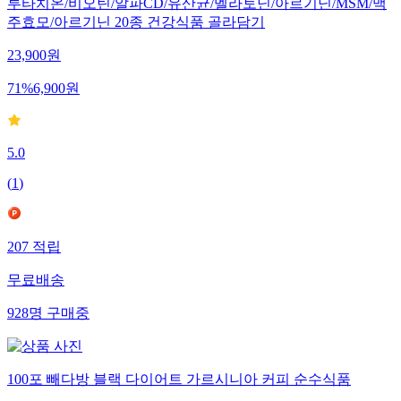
루타치온/비오틴/알파CD/유산균/멜라토닌/아르기닌/MSM/맥
주효모/아르기닌 20종 건강식품 골라담기
23,900
원
71
%
6,900
원
5.0
(
1
)
207
적립
무료배송
928
명
구매중
100포 빼다방 블랙 다이어트 가르시니아 커피 순수식품