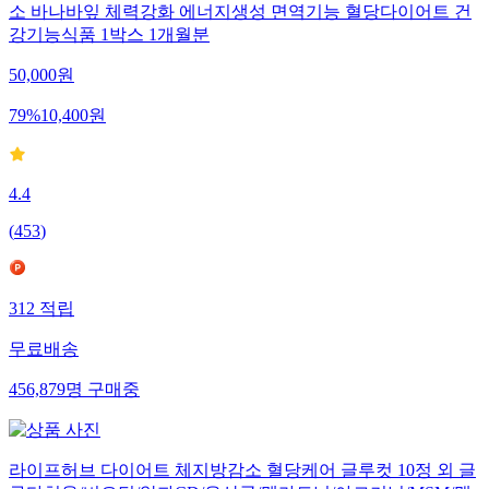
소 바나바잎 체력강화 에너지생성 면역기능 혈당다이어트 건
강기능식품 1박스 1개월분
50,000
원
79
%
10,400
원
4.4
(
453
)
312
적립
무료배송
456,879
명
구매중
라이프허브 다이어트 체지방감소 혈당케어 글루컷 10정 외 글