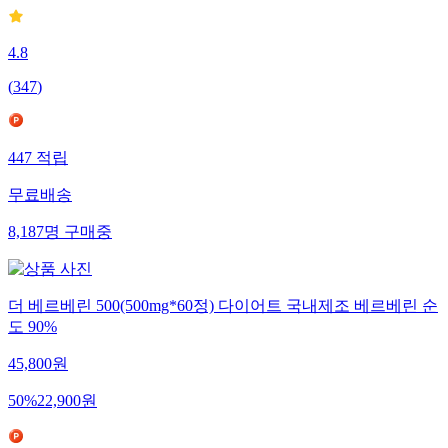
4.8
(
347
)
447
적립
무료배송
8,187
명
구매중
더 베르베린 500(500mg*60정) 다이어트 국내제조 베르베린 순
도 90%
45,800
원
50
%
22,900
원