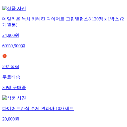
데일리온 녹차 카테킨 다이어트 그린밸런스8 120정 x 1박스 (2
개월분)
24,900
원
60
%
9,900
원
297
적립
무료배송
30
명
구매중
다이어트간식 수제 견과바 10개세트
20,000
원