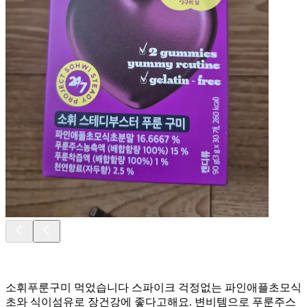
소휘푸룬구미 먹었습니다 스파이크 걱정없는 파인애플초모식
초와 식이섬유로 장건강에 좋다고해요. 변비템으로 푸룬주스