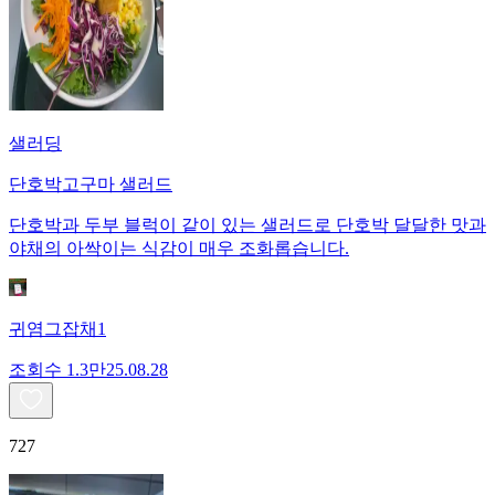
샐러딩
단호박고구마 샐러드
단호박과 두부 블럭이 같이 있는 샐러드로 단호박 달달한 맛과
야채의 아싹이는 식감이 매우 조화롭습니다.
귀염그잡채1
조회수
1.3만
25.08.28
727