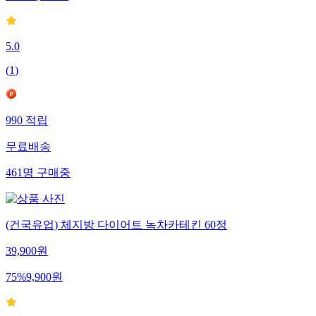
5.0
(
1
)
990
적립
무료배송
461
명
구매중
(건국유업) 체지방 다이어트 녹차카테킨 60정
39,900
원
75
%
9,900
원