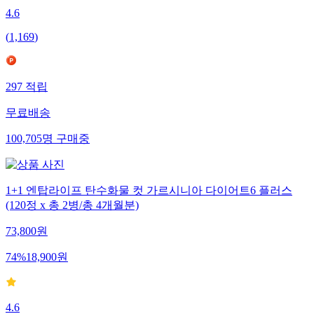
4.6
(
1,169
)
297
적립
무료배송
100,705
명
구매중
1+1 엔탑라이프 탄수화물 컷 가르시니아 다이어트6 플러스
(120정 x 총 2병/총 4개월분)
73,800
원
74
%
18,900
원
4.6