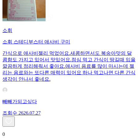
소휘
소휘 스테디부스터 애사비 구미
간식으로 애사비젤리 먹었어요.새콤하면서도 복숭아맛의 달
콤함도 가지고 있어서 맛있어요.점심 먹고 간식이 땅길때 입을
깔끔하게 정리해줘서 좋아요.애사비 음료를 많이 마시는데 젤
리는 음료와는 또다른 매력이 있어요 하나 먹고나면 다른 간식
생각이 안나서 좋네요.
빼빼가되고싶다
조회수
26
26.07.27
0