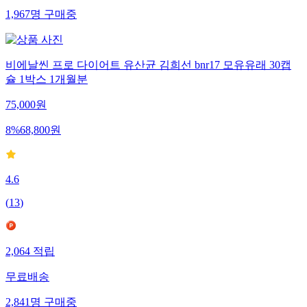
1,967
명
구매중
비에날씬 프로 다이어트 유산균 김희선 bnr17 모유유래 30캡
슐 1박스 1개월분
75,000
원
8
%
68,800
원
4.6
(
13
)
2,064
적립
무료배송
2,841
명
구매중