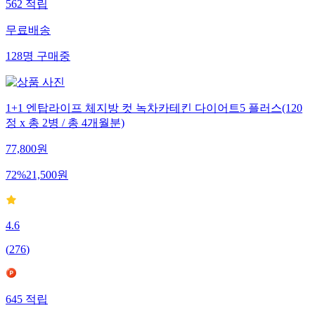
562
적립
무료배송
128
명
구매중
1+1 엔탑라이프 체지방 컷 녹차카테킨 다이어트5 플러스(120
정 x 총 2병 / 총 4개월분)
77,800
원
72
%
21,500
원
4.6
(
276
)
645
적립