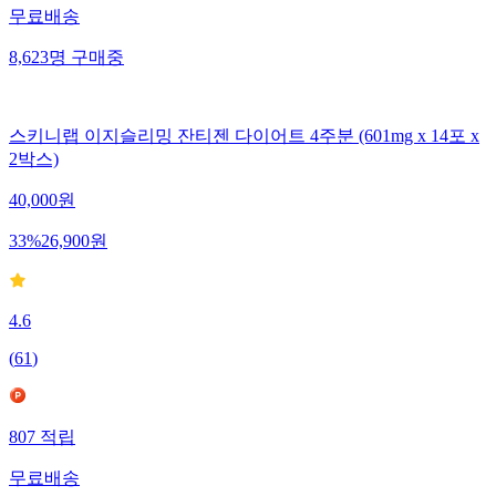
무료배송
8,623
명
구매중
스키니랩 이지슬리밍 잔티젠 다이어트 4주분 (601mg x 14포 x
2박스)
40,000
원
33
%
26,900
원
4.6
(
61
)
807
적립
무료배송