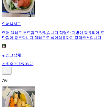
연어샐러드
연어 샐러드 부드럽고 맛있습니다 적당한 지방이 함유되어 포
만감이 충분합니다 샐러드로 식이섬유까지 강력추천합니다
귀염그잡채1
조회수
2만
25.08.28
793