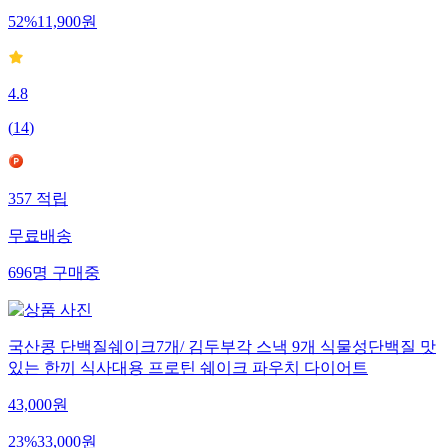
52
%
11,900
원
4.8
(
14
)
357
적립
무료배송
696
명
구매중
국산콩 단백질쉐이크7개/ 김두부각 스낵 9개 식물성단백질 맛
있는 한끼 식사대용 프로틴 쉐이크 파우치 다이어트
43,000
원
23
%
33,000
원