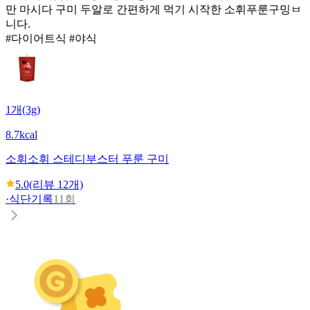
만 마시다 구미 두알로 간편하게 먹기 시작한 소휘푸룬구밍ㅂ
니다.
#다이어트식 #야식
1개(3g)
8.7kcal
소휘
소휘 스테디부스터 푸룬 구미
5.0
(리뷰
12
개)
·
식단기록
11회