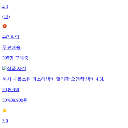
4.3
(
13
)
447
적립
무료배송
305
명
구매중
까사니 올스텐 파스타냄비 멀티팟 오뎅탕 냄비 4.3L
79,800
원
50
%
39,900
원
5.0