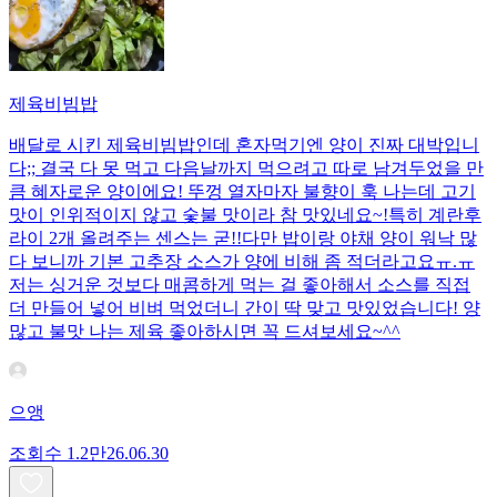
제육비빔밥
배달로 시킨 제육비빔밥인데 혼자먹기엔 양이 진짜 대박입니
다;; 결국 다 못 먹고 다음날까지 먹으려고 따로 남겨두었을 만
큼 혜자로운 양이에요! 뚜껑 열자마자 불향이 훅 나는데 고기
맛이 인위적이지 않고 숯불 맛이라 참 맛있네요~!특히 계란후
라이 2개 올려주는 센스는 굳!! ​다만 밥이랑 야채 양이 워낙 많
다 보니까 기본 고추장 소스가 양에 비해 좀 적더라고요ㅠ.ㅠ
저는 싱거운 것보다 매콤하게 먹는 걸 좋아해서 소스를 직접
더 만들어 넣어 비벼 먹었더니 간이 딱 맞고 맛있었습니다! 양
많고 불맛 나는 제육 좋아하시면 꼭 드셔보세요~^^
으앵
조회수
1.2만
26.06.30