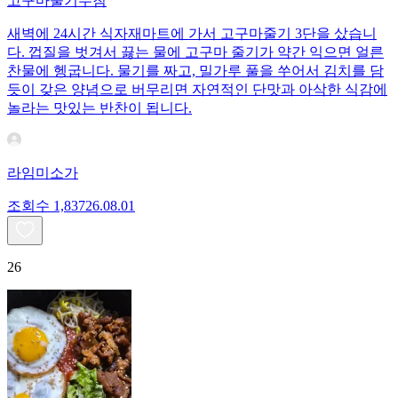
고구마줄기무침
새벽에 24시간 식자재마트에 가서 고구마줄기 3단을 샀습니
다. 껍질을 벗겨서 끓는 물에 고구마 줄기가 약간 익으면 얼른
찬물에 헹굽니다. 물기를 짜고, 밀가루 풀을 쑤어서 김치를 담
듯이 갖은 양념으로 버무리면 자연적인 단맛과 아삭한 식감에
놀라는 맛있는 반찬이 됩니다.
라임미소가
조회수
1,837
26.08.01
26