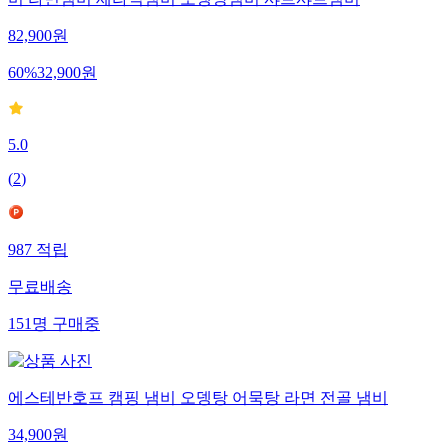
비 라면냄비 세라믹냄비 오뎅탕냄비 샤브샤브냄비
82,900
원
60
%
32,900
원
5.0
(
2
)
987
적립
무료배송
151
명
구매중
에스테반호프 캠핑 냄비 오뎅탕 어묵탕 라면 전골 냄비
34,900
원