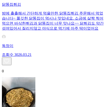
닭똥집튀김
밤에 출출해서 간단하게 먹을만한 닭똥집튀김 주문해서 먹었
습니다~ 쫄깃한 닭똥집이 역시나 맛있네요. 소금에 살짝 찍어
먹으면 바삭한튀김과 닭똥집이 너무 맛나요~~ 닭튀김도 약간
섞여있어서 질리지않고 야식으로 먹기에 아주 딱이었어요
독정이
조회수
30
26.03.21
0