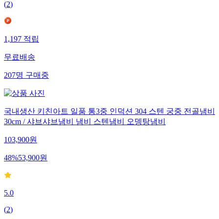
(
2
)
1,197
적립
무료배송
207
명
구매중
국내생산 키친아트 일품 통3중 인덕션 304 스텐 궁중 전골냄비
30cm / 샤브샤브냄비 냄비 스텐냄비 오뎅탕냄비
103,900
원
48
%
53,900
원
5.0
(
2
)