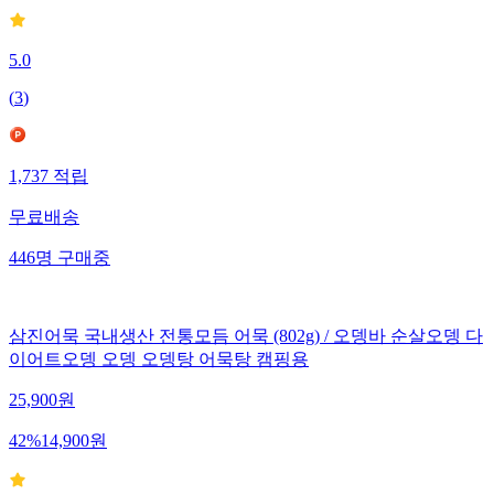
5.0
(
3
)
1,737
적립
무료배송
446
명
구매중
삼진어묵 국내생산 전통모듬 어묵 (802g) / 오뎅바 순살오뎅 다
이어트오뎅 오뎅 오뎅탕 어묵탕 캠핑용
25,900
원
42
%
14,900
원