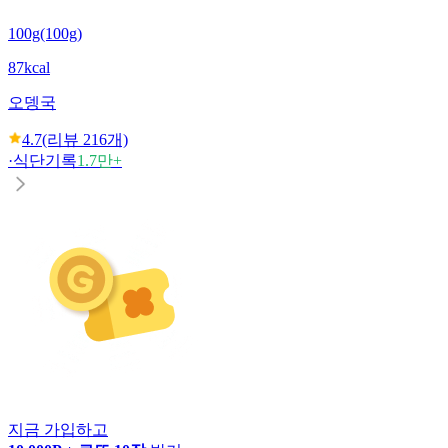
100g(100g)
87kcal
오뎅국
4.7
(리뷰
216
개)
·
식단기록
1.7만+
지금 가입하고