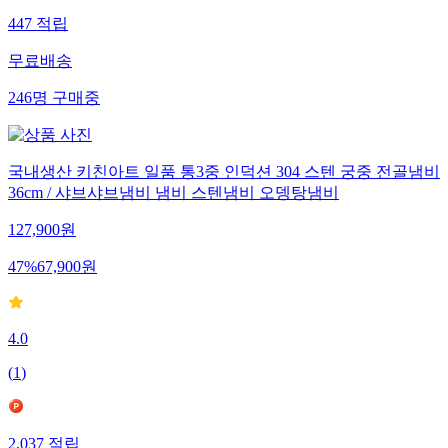
447
적립
무료배송
246
명
구매중
국내생산 키친아트 일품 통3중 인덕션 304 스텐 궁중 전골냄비
36cm / 샤브샤브냄비 냄비 스텐냄비 오뎅탕냄비
127,900
원
47
%
67,900
원
4.0
(
1
)