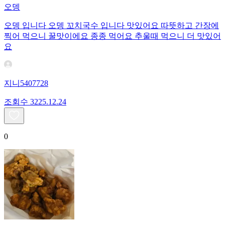
오뎅
오뎅 입니다 오뎅 꼬치국수 입니다 맛있어요 따뜻하고 간장에
찍어 먹으니 꿀맛이에요 종종 먹어요 추울때 먹으니 더 맛있어
요
지니5407728
조회수
32
25.12.24
0