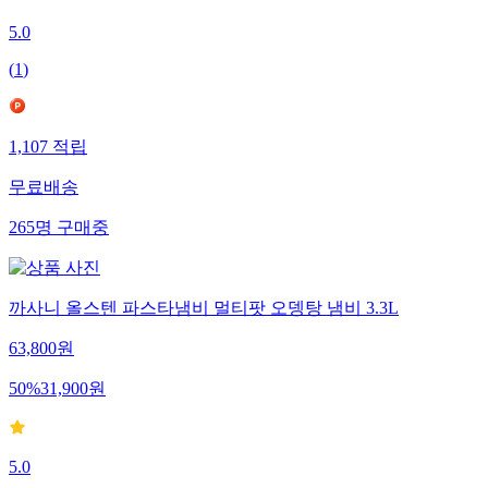
5.0
(
1
)
1,107
적립
무료배송
265
명
구매중
까사니 올스텐 파스타냄비 멀티팟 오뎅탕 냄비 3.3L
63,800
원
50
%
31,900
원
5.0