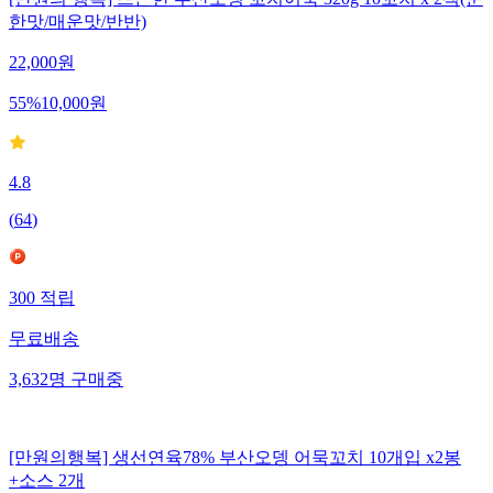
[만원의 행복] 뜨끈한 부산오뎅 꼬치어묵 320g 10꼬치 x 2팩(순
한맛/매운맛/반반)
22,000
원
55
%
10,000
원
4.8
(
64
)
300
적립
무료배송
3,632
명
구매중
[만원의행복] 생선연육78% 부산오뎅 어묵꼬치 10개입 x2봉
+소스 2개