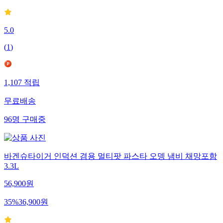
5.0
(
1
)
1,107
적립
무료배송
96
명
구매중
바겐슈타이거 인덕션 겸용 멀티팟 파스타 오뎅 냄비 채망포함
3.3L
56,900
원
35
%
36,900
원