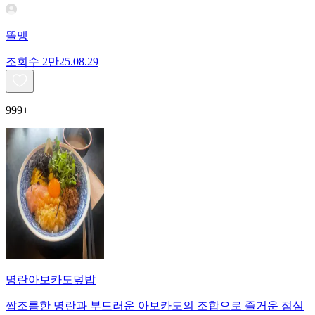
똘맹
조회수
2만
25.08.29
999+
명란아보카도덮밥
짭조름한 명란과 부드러운 아보카도의 조합으로 즐거운 점심