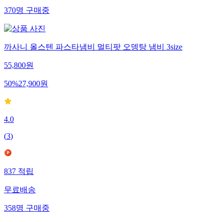
370
명
구매중
까사니 올스텐 파스타냄비 멀티팟 오뎅탕 냄비 3size
55,800
원
50
%
27,900
원
4.0
(
3
)
837
적립
무료배송
358
명
구매중