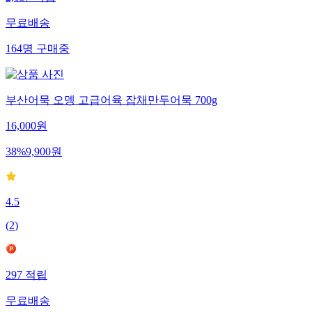
2,037
적립
무료배송
164
명
구매중
부산어묵 오뎅 고급어육 잡채만두어묵 700g
16,000
원
38
%
9,900
원
4.5
(
2
)
297
적립
무료배송