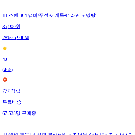
IH 스텐 304 냄비/주전자 케틀팟 라면 오뎅탕
35,900
원
28
%
25,900
원
4.6
(
466
)
777
적립
무료배송
67,528
명
구매중