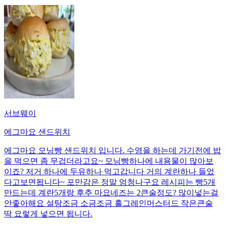
서브웨이
에그마요 샌드위치
에그마요 모닝빵 샌드위치 입니다. 수영을 하는데 가기전에 밥
을 먹으면 좀 무겁더라고요~ 모닝빵하나에 내용물이 많아보
이죠? 저거 하나에 두유하나 먹고갑니다 거의 계란하나 들었
다고보면됩니다~ 포만감은 정말 엄청나구요 레시피는 빵5개
만드는데 계란5개랑 후추 마요네즈는 2큰술정도? 많이넣는걸
안좋아해요 설탕조금 소금조금 홀그레인머스터드 작은큰술
딱 요렇게 넣으면 됩니다.