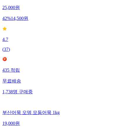
25,000
원
42
%
14,500
원
4.7
(
37
)
435
적립
무료배송
1,738
명
구매중
부산어묵 오뎅 모둠어묵 1kg
19,000
원