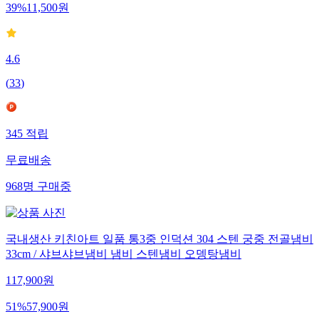
39
%
11,500
원
4.6
(
33
)
345
적립
무료배송
968
명
구매중
국내생산 키친아트 일품 통3중 인덕션 304 스텐 궁중 전골냄비
33cm / 샤브샤브냄비 냄비 스텐냄비 오뎅탕냄비
117,900
원
51
%
57,900
원