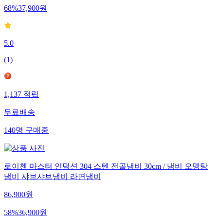
68
%
37,900
원
5.0
(
1
)
1,137
적립
무료배송
140
명
구매중
로이첸 마스터 인덕션 304 스텐 전골냄비 30cm / 냄비 오뎅탕
냄비 샤브샤브냄비 라면냄비
86,900
원
58
%
36,900
원