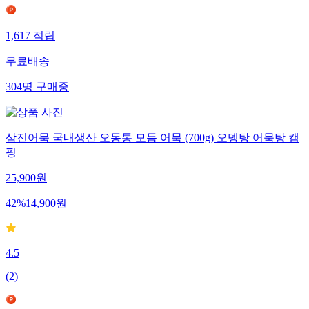
1,617
적립
무료배송
304
명
구매중
삼진어묵 국내생산 오동통 모듬 어묵 (700g) 오뎅탕 어묵탕 캠
핑
25,900
원
42
%
14,900
원
4.5
(
2
)