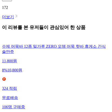
172
더보기
이 리뷰를 본 유저들이 관심있어 한 상품
수제 어묵바 12종 밀가루 ZERO 오뎅 어묵 핫바 휴게소 간식
술안주
11,800
원
8
%
10,800
원
324
적립
무료배송
106
명
구매중