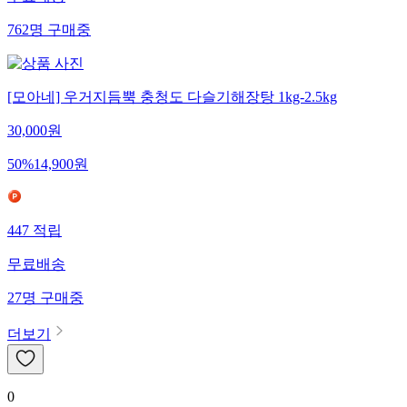
무료배송
762
명
구매중
[모아네] 우거지듬뿍 충청도 다슬기해장탕 1kg-2.5kg
30,000
원
50
%
14,900
원
447
적립
무료배송
27
명
구매중
더보기
0