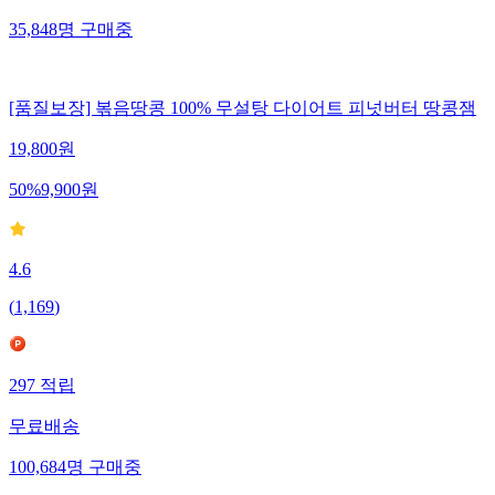
35,848
명
구매중
[품질보장] 볶음땅콩 100% 무설탕 다이어트 피넛버터 땅콩잼
19,800
원
50
%
9,900
원
4.6
(
1,169
)
297
적립
무료배송
100,684
명
구매중