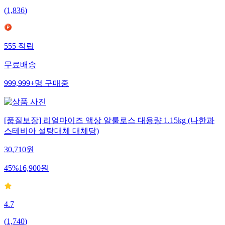
(
1,836
)
555
적립
무료배송
999,999+
명
구매중
[품질보장] 리얼마이즈 액상 알룰로스 대용량 1.15kg (나한과
스테비아 설탕대체 대체당)
30,710
원
45
%
16,900
원
4.7
(
1,740
)