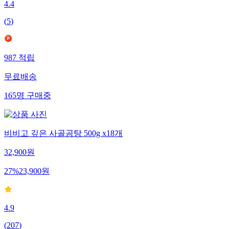
4.4
(
5
)
987
적립
무료배송
165
명
구매중
비비고 깊은 사골곰탕 500g x18개
32,900
원
27
%
23,900
원
4.9
(
207
)