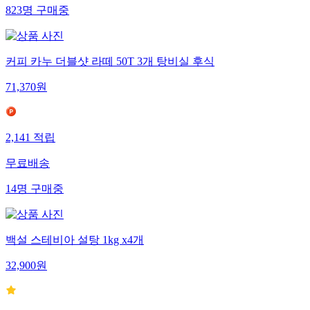
823
명
구매중
커피 카누 더블샷 라떼 50T 3개 탕비실 후식
71,370
원
2,141
적립
무료배송
14
명
구매중
백설 스테비아 설탕 1kg x4개
32,900
원