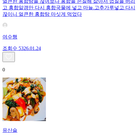
얼큰한 홍합탕을 끊여보다 홍합을 손질해 삶아서 껍질을 버리
고 홍합알갱만 다시 홍합국물에 넣고 마늘.고추가루넣고 다시
끊이니 얼큰한 홍합탕 마싯게 먹었다
여수행
조회수
53
26.01.24
0
유산슬