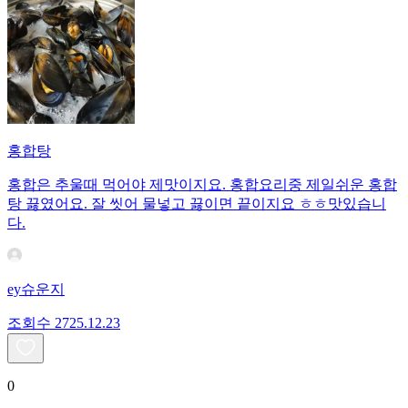
홍합탕
홍합은 추울때 먹어야 제맛이지요. 홍합요리중 제일쉬운 홍합
탕 끓였어요. 잘 씻어 물넣고 끓이면 끝이지요 ㅎㅎ맛있습니
다.
ey슈운지
조회수
27
25.12.23
0