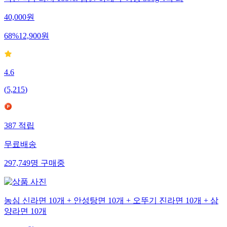
국산 미꾸라지 100%! 남원 하테 추어탕 500g 4팩 외
40,000
원
68
%
12,900
원
4.6
(
5,215
)
387
적립
무료배송
297,749
명
구매중
농심 신라면 10개 + 안성탕면 10개 + 오뚜기 진라면 10개 + 삼
양라면 10개