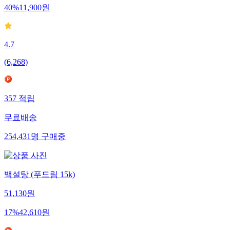
40
%
11,900
원
4.7
(
6,268
)
357
적립
무료배송
254,431
명
구매중
백설탕 (푸드림 15k)
51,130
원
17
%
42,610
원