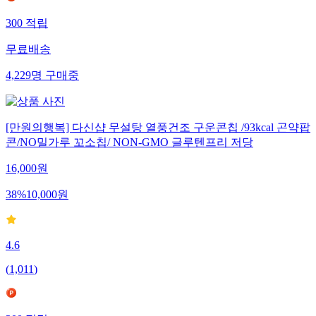
300
적립
무료배송
4,229
명
구매중
[만원의행복] 다신샵 무설탕 열풍건조 구운콘칩 /93kcal 곤약팝
콘/NO밀가루 꼬소칩/ NON-GMO 글루텐프리 저당
16,000
원
38
%
10,000
원
4.6
(
1,011
)