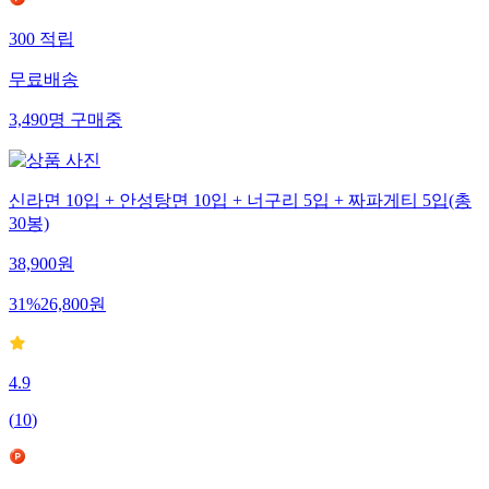
300
적립
무료배송
3,490
명
구매중
신라면 10입 + 안성탕면 10입 + 너구리 5입 + 짜파게티 5입(총
30봉)
38,900
원
31
%
26,800
원
4.9
(
10
)