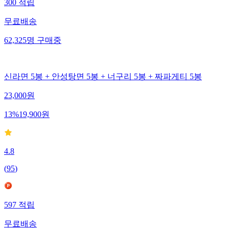
300
적립
무료배송
62,325
명
구매중
신라면 5봉 + 안성탕면 5봉 + 너구리 5봉 + 짜파게티 5봉
23,000
원
13
%
19,900
원
4.8
(
95
)
597
적립
무료배송