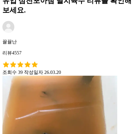
유업 삼천포아침 멸치육수 리뷰를 확인해
보세요.
뀰뀰난
리뷰4557
조회수 39
작성일자 26.03.20