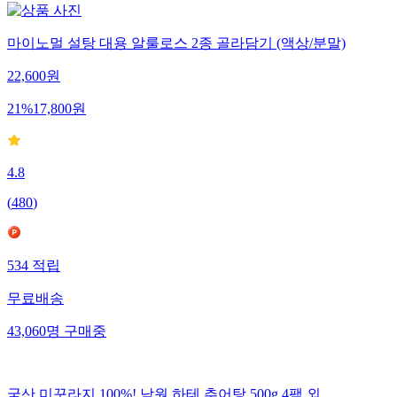
마이노멀 설탕 대용 알룰로스 2종 골라담기 (액상/분말)
22,600
원
21
%
17,800
원
4.8
(
480
)
534
적립
무료배송
43,060
명
구매중