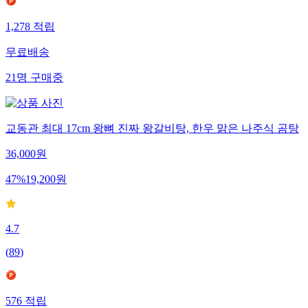
1,278
적립
무료배송
21
명
구매중
교동관 최대 17cm 왕뼈 진짜 왕갈비탕, 한우 맑은 나주식 곰탕
36,000
원
47
%
19,200
원
4.7
(
89
)
576
적립