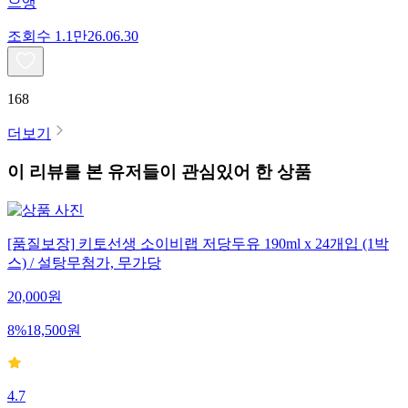
으앵
조회수
1.1만
26.06.30
168
더보기
이 리뷰를 본 유저들이 관심있어 한 상품
[품질보장] 키토선생 소이비랩 저당두유 190ml x 24개입 (1박
스) / 설탕무첨가, 무가당
20,000
원
8
%
18,500
원
4.7