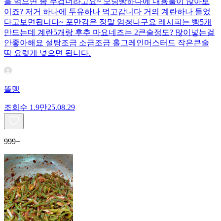
을 먹으면 좀 무겁더라고요~ 모닝빵하나에 내용물이 많아보
이죠? 저거 하나에 두유하나 먹고갑니다 거의 계란하나 들었
다고보면됩니다~ 포만감은 정말 엄청나구요 레시피는 빵5개
만드는데 계란5개랑 후추 마요네즈는 2큰술정도? 많이넣는걸
안좋아해요 설탕조금 소금조금 홀그레인머스터드 작은큰술
딱 요렇게 넣으면 됩니다.
똘맹
조회수
1.9만
25.08.29
999+