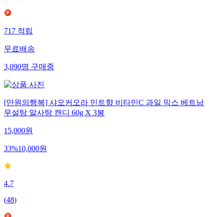
717
적립
무료배송
3,090
명
구매중
[만원의행복] 샤오커오라 민트향 비타민C 과일 믹스 베트남
무설탕 알사탕 캔디 60g X 3봉
15,000
원
33
%
10,000
원
4.7
(
48
)