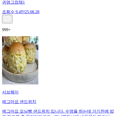
귀염그잡채1
조회수
9.4만
25.08.28
999+
서브웨이
에그마요 샌드위치
에그마요 모닝빵 샌드위치 입니다. 수영을 하는데 가기전에 밥