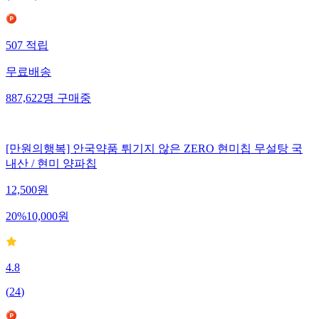
507
적립
무료배송
887,622
명
구매중
[만원의행복] 안국약품 튀기지 않은 ZERO 현미칩 무설탕 국
내산 / 현미 양파칩
12,500
원
20
%
10,000
원
4.8
(
24
)