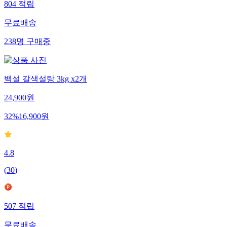
804
적립
무료배송
238
명
구매중
백설 갈색설탕 3kg x2개
24,900
원
32
%
16,900
원
4.8
(
30
)
507
적립