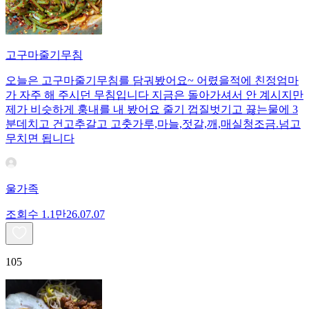
고구마줄기무침
오늘은 고구마줄기무침를 담궈봤어요~ 어렸을적에 친정엄마
가 자주 해 주시던 무침입니다 지금은 돌아가셔서 안 계시지만
제가 비슷하게 훙내를 내 봤어요 줄기 껍질벗기고 끓는물에 3
분데치고 건고추갈고 고춧가루,마늘,젓갈,깨,매실청조금.넘고
무치면 됩니다
울가족
조회수
1.1만
26.07.07
105