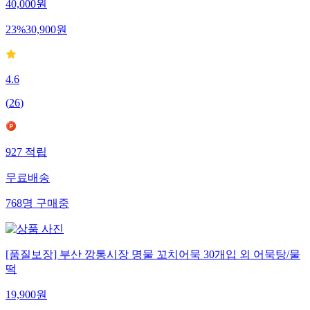
40,000
원
23
%
30,900
원
4.6
(
26
)
927
적립
무료배송
768
명
구매중
[품질보장] 부산 깡통시장 명물 꼬치어묵 30개입 외 어묵탕/물
떡
19,900
원