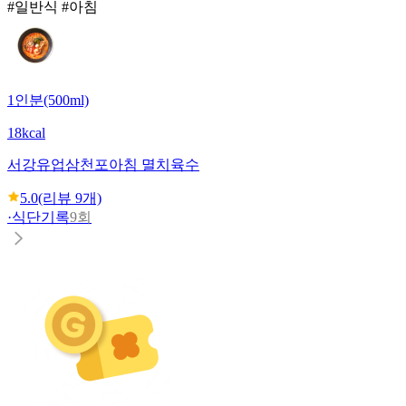
#일반식 #아침
1인분(500ml)
18kcal
서강유업
삼천포아침 멸치육수
5.0
(리뷰
9
개)
·
식단기록
9회