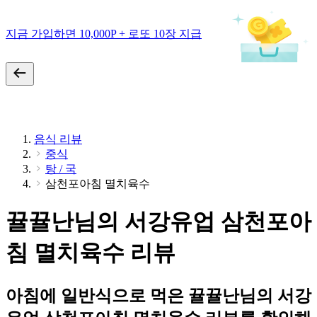
지금 가입하면 10,000P + 로또 10장 지급
음식 리뷰
중식
탕 / 국
삼천포아침 멸치육수
뀰뀰난님의 서강유업 삼천포아
침 멸치육수 리뷰
아침에 일반식으로 먹은 뀰뀰난님의 서강