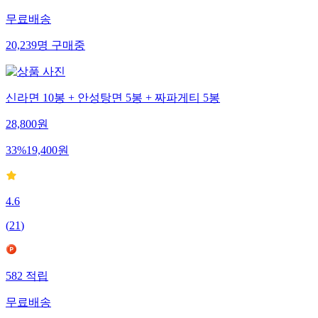
무료배송
20,239
명
구매중
신라면 10봉 + 안성탕면 5봉 + 짜파게티 5봉
28,800
원
33
%
19,400
원
4.6
(
21
)
582
적립
무료배송