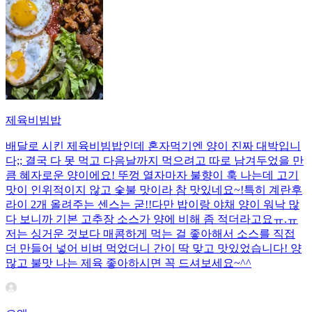
제육비빔밥
배달로 시킨 제육비빔밥인데 혼자먹기엔 양이 진짜 대박입니
다;; 결국 다 못 먹고 다음날까지 먹으려고 따로 남겨두었을 만
큼 혜자로운 양이에요! 뚜껑 열자마자 불향이 훅 나는데 고기
맛이 인위적이지 않고 숯불 맛이라 참 맛있네요~!특히 계란후
라이 2개 올려주는 센스는 굳!! ​다만 밥이랑 야채 양이 워낙 많
다 보니까 기본 고추장 소스가 양에 비해 좀 적더라고요ㅠ.ㅠ
저는 싱거운 것보다 매콤하게 먹는 걸 좋아해서 소스를 직접
더 만들어 넣어 비벼 먹었더니 간이 딱 맞고 맛있었습니다! 양
많고 불맛 나는 제육 좋아하시면 꼭 드셔보세요~^^