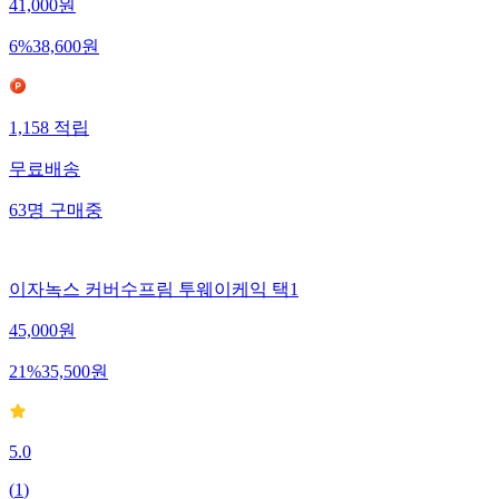
41,000
원
6
%
38,600
원
1,158
적립
무료배송
63
명
구매중
이자녹스 커버수프림 투웨이케익 택1
45,000
원
21
%
35,500
원
5.0