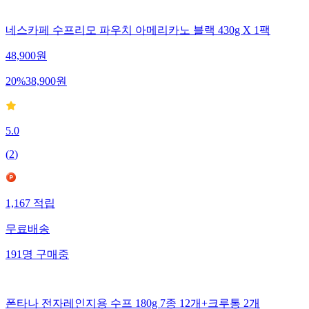
네스카페 수프리모 파우치 아메리카노 블랙 430g X 1팩
48,900
원
20
%
38,900
원
5.0
(
2
)
1,167
적립
무료배송
191
명
구매중
폰타나 전자레인지용 수프 180g 7종 12개+크루통 2개