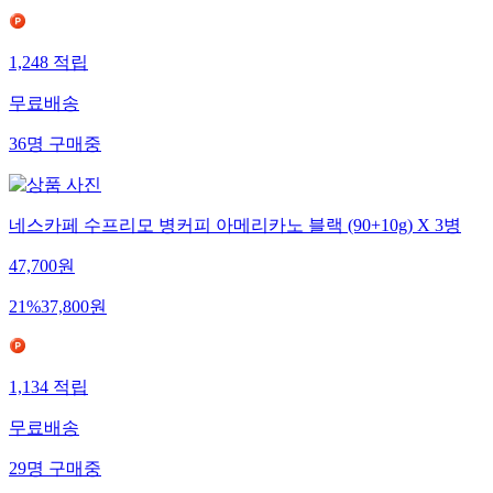
1,248
적립
무료배송
36
명
구매중
네스카페 수프리모 병커피 아메리카노 블랙 (90+10g) X 3병
47,700
원
21
%
37,800
원
1,134
적립
무료배송
29
명
구매중