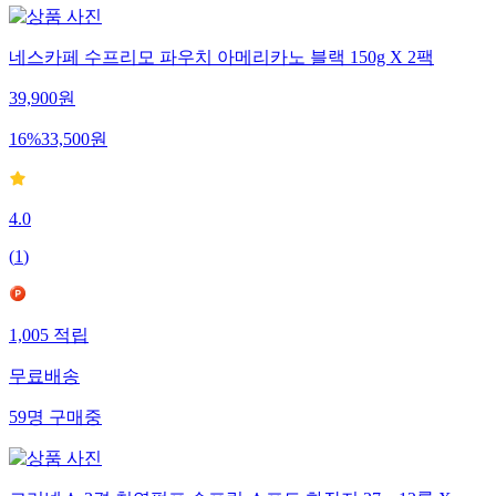
네스카페 수프리모 파우치 아메리카노 블랙 150g X 2팩
39,900
원
16
%
33,500
원
4.0
(
1
)
1,005
적립
무료배송
59
명
구매중