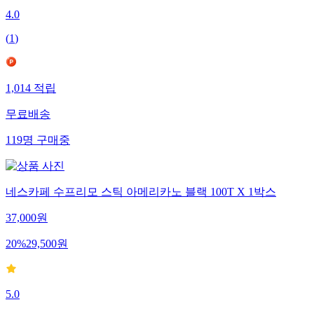
4.0
(
1
)
1,014
적립
무료배송
119
명
구매중
네스카페 수프리모 스틱 아메리카노 블랙 100T X 1박스
37,000
원
20
%
29,500
원
5.0