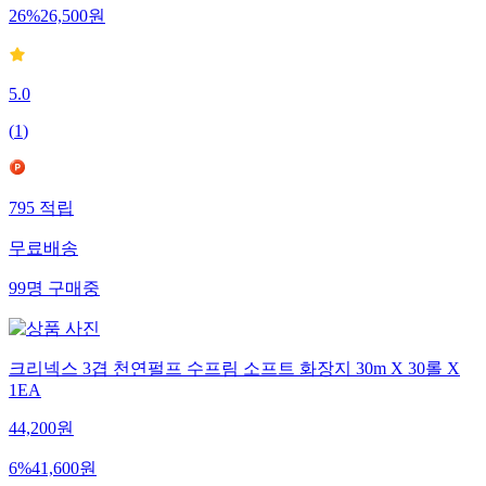
26
%
26,500
원
5.0
(
1
)
795
적립
무료배송
99
명
구매중
크리넥스 3겹 천연펄프 수프림 소프트 화장지 30m X 30롤 X
1EA
44,200
원
6
%
41,600
원