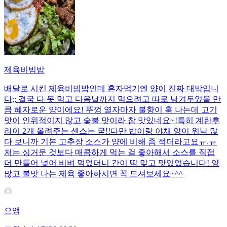
제육비빔밥
배달로 시킨 제육비빔밥인데 혼자먹기엔 양이 진짜 대박입니
다;; 결국 다 못 먹고 다음날까지 먹으려고 따로 남겨두었을 만
큼 혜자로운 양이에요! 뚜껑 열자마자 불향이 훅 나는데 고기
맛이 인위적이지 않고 숯불 맛이라 참 맛있네요~!특히 계란후
라이 2개 올려주는 센스는 굳!! ​다만 밥이랑 야채 양이 워낙 많
다 보니까 기본 고추장 소스가 양에 비해 좀 적더라고요ㅠ.ㅠ
저는 싱거운 것보다 매콤하게 먹는 걸 좋아해서 소스를 직접
더 만들어 넣어 비벼 먹었더니 간이 딱 맞고 맛있었습니다! 양
많고 불맛 나는 제육 좋아하시면 꼭 드셔보세요~^^
으앵