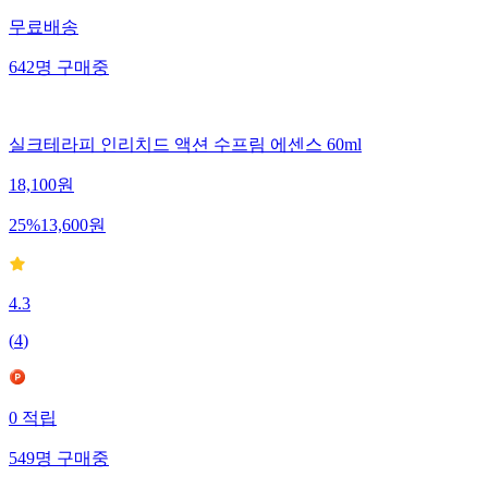
무료배송
642
명
구매중
실크테라피 인리치드 액션 수프림 에센스 60ml
18,100
원
25
%
13,600
원
4.3
(
4
)
0
적립
549
명
구매중