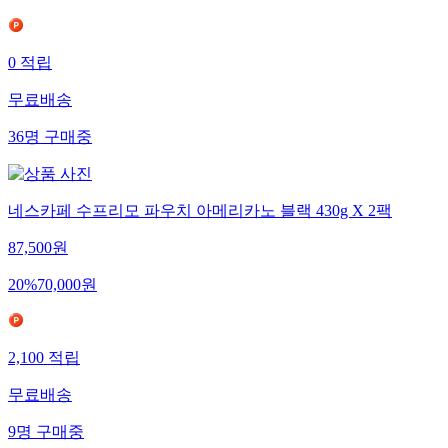
(
1
)
0
적립
무료배송
36
명
구매중
네스카페 수프리모 파우치 아메리카노 블랙 430g X 2팩
87,500
원
20
%
70,000
원
2,100
적립
무료배송
9
명
구매중