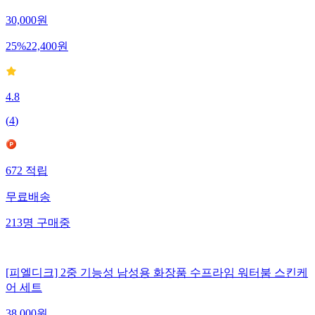
30,000
원
25
%
22,400
원
4.8
(
4
)
672
적립
무료배송
213
명
구매중
[피엘디크] 2중 기능성 남성용 화장품 수프라임 워터붐 스킨케
어 세트