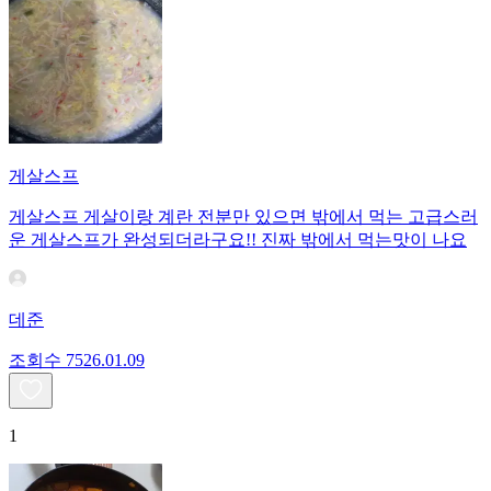
게살스프
게살스프 게살이랑 계란 전분만 있으면 밖에서 먹는 고급스러
운 게살스프가 완성되더라구요!! 진짜 밖에서 먹는맛이 나요
데준
조회수
75
26.01.09
1