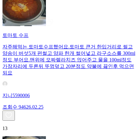
토마토 수프
자주해먹는 토마토수프했어요.토마토 큰거 한입거리로 썰고
양송이 버섯5개 편썰고 양파 한개 썰어넣고 라구소스를 300ml
정도 부어요.맨위에 모짜렐라치즈 얹어주고 물을 100ml정도
가장자리에 두른뒤 뚜껑덮고 20분정도 약불에 끓인후 먹으면
되요
지니5590006
조회수
946
26.02.25
13