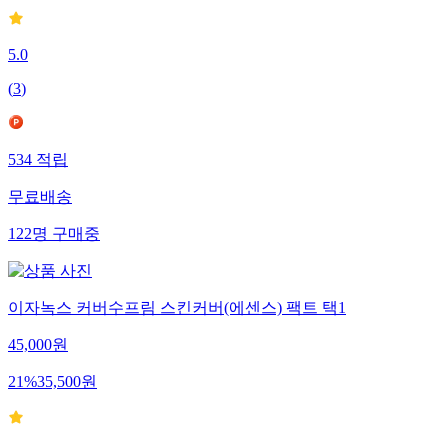
5.0
(
3
)
534
적립
무료배송
122
명
구매중
이자녹스 커버수프림 스킨커버(에센스) 팩트 택1
45,000
원
21
%
35,500
원