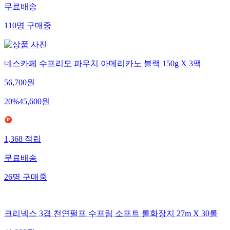
무료배송
110
명
구매중
네스카페 수프리모 파우치 아메리카노 블랙 150g X 3팩
56,700
원
20
%
45,600
원
1,368
적립
무료배송
26
명
구매중
크리넥스 3겹 천연펄프 수프림 소프트 롤화장지 27m X 30롤