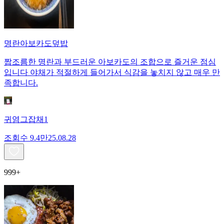
명란아보카도덮밥
짭조름한 명란과 부드러운 아보카도의 조합으로 즐거운 점심
입니다 야채가 적절하게 들어가서 식감을 놓치지 않고 매우 만
족합니다.
귀염그잡채1
조회수
9.4만
25.08.28
999+