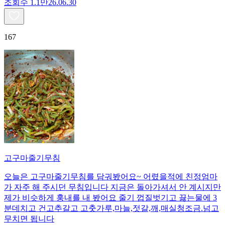
조회수
1.1만
26.06.30
167
고구마줄기무침
오늘은 고구마줄기무침를 담궈봤어요~ 어렸을적에 친정엄마
가 자주 해 주시던 무침입니다 지금은 돌아가셔서 안 계시지만
제가 비슷하게 훙내를 내 봤어요 줄기 껍질벗기고 끓는물에 3
분데치고 건고추갈고 고춧가루,마늘,젓갈,깨,매실청조금.넘고
무치면 됩니다