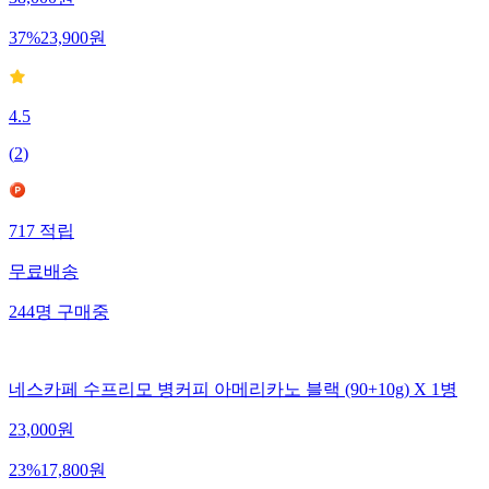
38,000
원
37
%
23,900
원
4.5
(
2
)
717
적립
무료배송
244
명
구매중
네스카페 수프리모 병커피 아메리카노 블랙 (90+10g) X 1병
23,000
원
23
%
17,800
원