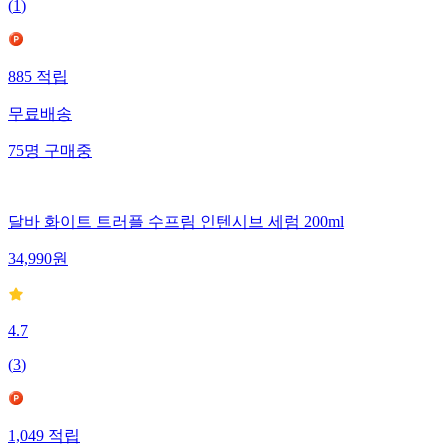
(
1
)
885
적립
무료배송
75
명
구매중
달바 화이트 트러플 수프림 인텐시브 세럼 200ml
34,990
원
4.7
(
3
)
1,049
적립