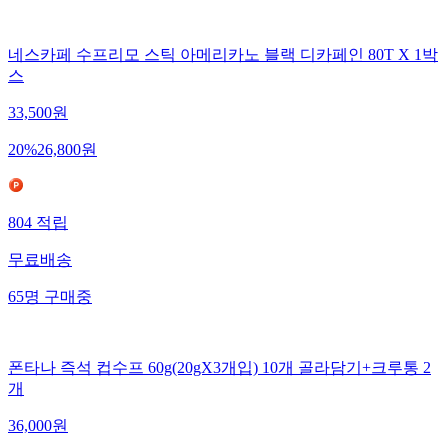
네스카페 수프리모 스틱 아메리카노 블랙 디카페인 80T X 1박
스
33,500
원
20
%
26,800
원
804
적립
무료배송
65
명
구매중
폰타나 즉석 컵수프 60g(20gX3개입) 10개 골라담기+크루통 2
개
36,000
원