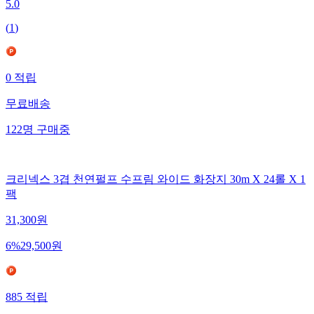
5.0
(
1
)
0
적립
무료배송
122
명
구매중
크리넥스 3겹 천연펄프 수프림 와이드 화장지 30m X 24롤 X 1
팩
31,300
원
6
%
29,500
원
885
적립