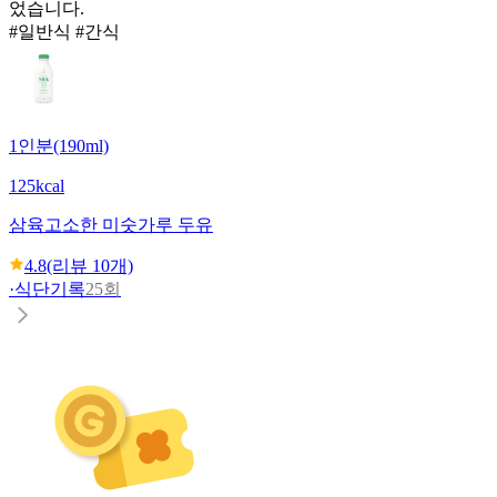
었습니다.
#일반식 #간식
1인분(190ml)
125kcal
삼육
고소한 미숫가루 두유
4.8
(리뷰
10
개)
·
식단기록
25회