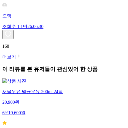
으앵
조회수
1.1만
26.06.30
168
더보기
이 리뷰를 본 유저들이 관심있어 한 상품
서울우유 멸균우유 200ml 24팩
20,900
원
6
%
19,600
원