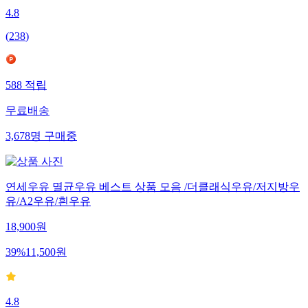
4.8
(
238
)
588
적립
무료배송
3,678
명
구매중
연세우유 멸균우유 베스트 상품 모음 /더클래식우유/저지방우
유/A2우유/흰우유
18,900
원
39
%
11,500
원
4.8