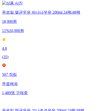
푸르밀 멸균우유 바나나우유 200ml 24팩/48팩
18,900
원
11
%
16,900
원
4.8
(
35
)
507
적립
무료배송
1,489
명
구매중