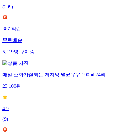
(
209
)
387
적립
무료배송
5,219
명
구매중
매일 소화가잘되는 저지방 멸균우유 190ml 24팩
23,100
원
4.9
(
9
)