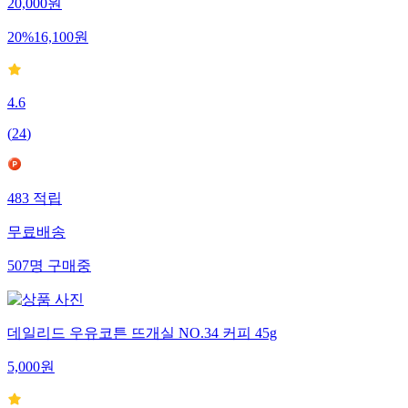
20,000
원
20
%
16,100
원
4.6
(
24
)
483
적립
무료배송
507
명
구매중
데일리드 우유코튼 뜨개실 NO.34 커피 45g
5,000
원