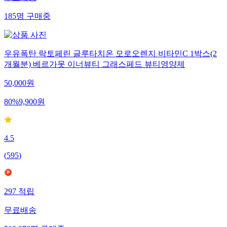
185
명
구매중
우유폭탄 락토페린 글루타치온 모로오렌지 비타민C 1박스(2
개월분) 베르가못 이너뷰티 그래스페드 뷰티영양제
50,000
원
80
%
9,900
원
4.5
(
595
)
297
적립
무료배송