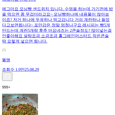
에그마요 모닝빵 샌드위치 입니다. 수영을 하는데 가기전에 밥
을 먹으면 좀 무겁더라고요~ 모닝빵하나에 내용물이 많아보
이죠? 저거 하나에 두유하나 먹고갑니다 거의 계란하나 들었
다고보면됩니다~ 포만감은 정말 엄청나구요 레시피는 빵5개
만드는데 계란5개랑 후추 마요네즈는 2큰술정도? 많이넣는걸
안좋아해요 설탕조금 소금조금 홀그레인머스터드 작은큰술
딱 요렇게 넣으면 됩니다.
똘맹
조회수
1.9만
25.08.29
999+