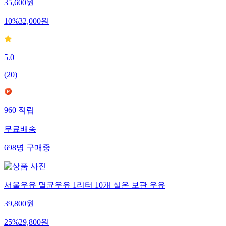
35,600
원
10
%
32,000
원
5.0
(
20
)
960
적립
무료배송
698
명
구매중
서울우유 멸균우유 1리터 10개 실온 보관 우유
39,800
원
25
%
29,800
원