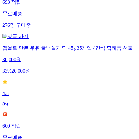
693
적립
무료배송
276
명
구매중
멥쌀로 만든 우유 꿀백설기 떡 45g 35개입 / 간식 답례품 선물
30,000
원
33
%
20,000
원
4.8
(
6
)
600
적립
무료배송