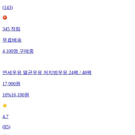
(
143
)
345
적립
무료배송
4,100
명
구매중
연세우유 멸균우유 저지방우유 24팩 / 48팩
17,900
원
10
%
16,100
원
4.7
(
85
)