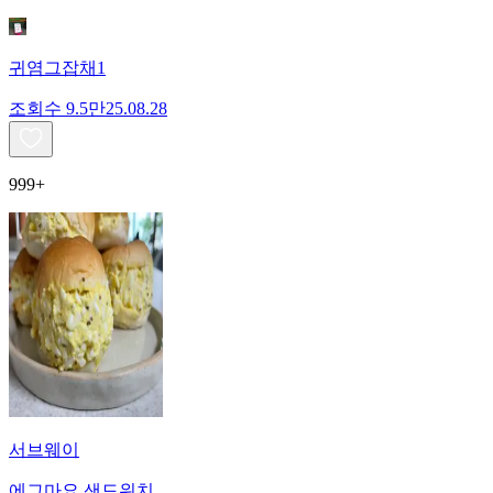
귀염그잡채1
조회수
9.5만
25.08.28
999+
서브웨이
에그마요 샌드위치