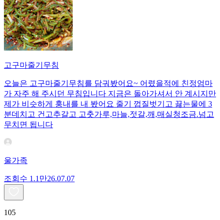
고구마줄기무침
오늘은 고구마줄기무침를 담궈봤어요~ 어렸을적에 친정엄마
가 자주 해 주시던 무침입니다 지금은 돌아가셔서 안 계시지만
제가 비슷하게 훙내를 내 봤어요 줄기 껍질벗기고 끓는물에 3
분데치고 건고추갈고 고춧가루,마늘,젓갈,깨,매실청조금.넘고
무치면 됩니다
울가족
조회수
1.1만
26.07.07
105