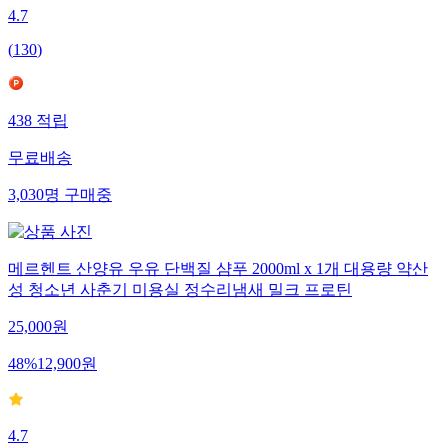
4.7
(
130
)
438
적립
무료배송
3,030
명
구매중
메르헨트 산양유 우유 단백질 샴푸 2000ml x 1개 대용량 약산
성 청소년 사춘기 미용실 정수리냄새 밀크 프로틴
25,000
원
48
%
12,900
원
4.7