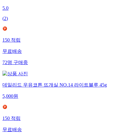
5.0
(
2
)
150
적립
무료배송
72
명
구매중
데일리드 우유코튼 뜨개실 NO.14 라이트블루 45g
5,000
원
150
적립
무료배송