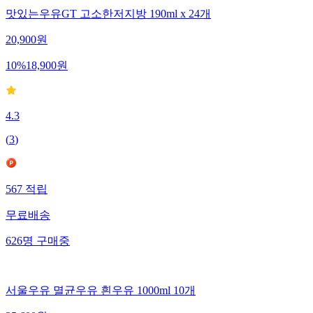
맛있는우유GT 고소한저지방 190ml x 24개
20,900
원
10
%
18,900
원
4.3
(
3
)
567
적립
무료배송
626
명
구매중
서울우유 멸균우유 흰우유 1000ml 10개