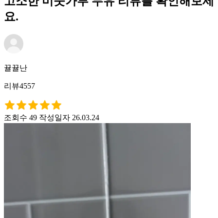
고소한 미숫가루 두유 리뷰를 확인해보세
요.
뀰뀰난
리뷰4557
조회수 49
작성일자 26.03.24