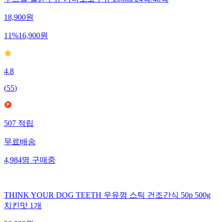
푸르밀 멸균우유 가나초코우유 200ml 24팩/48팩
18,900
원
11
%
16,900
원
4.8
(
55
)
507
적립
무료배송
4,984
명
구매중
THINK YOUR DOG TEETH 우유껌 스틱 건조간식 50p 500g
치킨맛 1개