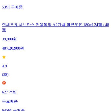
53
명
구매중
연세우유 세브란스 전용목장 A2단백 멸균우유 180ml 24팩 / 48
팩
39,900
원
48
%
20,900
원
4.9
(
38
)
627
적립
무료배송
645
명
구매중