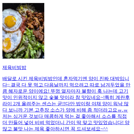
제육비빔밥
배달로 시킨 제육비빔밥인데 혼자먹기엔 양이 진짜 대박입니
다;; 결국 다 못 먹고 다음날까지 먹으려고 따로 남겨두었을 만
큼 혜자로운 양이에요! 뚜껑 열자마자 불향이 훅 나는데 고기
맛이 인위적이지 않고 숯불 맛이라 참 맛있네요~!특히 계란후
라이 2개 올려주는 센스는 굳!! ​다만 밥이랑 야채 양이 워낙 많
다 보니까 기본 고추장 소스가 양에 비해 좀 적더라고요ㅠ.ㅠ
저는 싱거운 것보다 매콤하게 먹는 걸 좋아해서 소스를 직접
더 만들어 넣어 비벼 먹었더니 간이 딱 맞고 맛있었습니다! 양
많고 불맛 나는 제육 좋아하시면 꼭 드셔보세요~^^