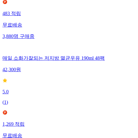
483
적립
무료배송
3,880
명
구매중
매일 소화가잘되는 저지방 멸균우유 190ml 48팩
42,300
원
5.0
(
1
)
1,269
적립
무료배송