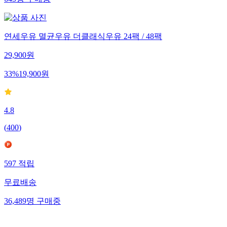
연세우유 멸균우유 더클래식우유 24팩 / 48팩
29,900
원
33
%
19,900
원
4.8
(
400
)
597
적립
무료배송
36,489
명
구매중