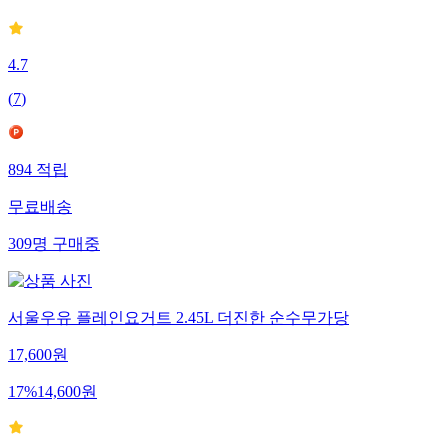
4.7
(
7
)
894
적립
무료배송
309
명
구매중
서울우유 플레인요거트 2.45L 더진한 순수무가당
17,600
원
17
%
14,600
원