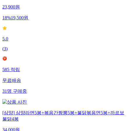
23,900
원
18
%
19,500
원
5.0
(
3
)
585
적립
무료배송
31
명
구매중
[삼양] 삼양라면5봉+볶음간짬뽕5봉+불닭볶음면5봉+까르보
불닭4봉