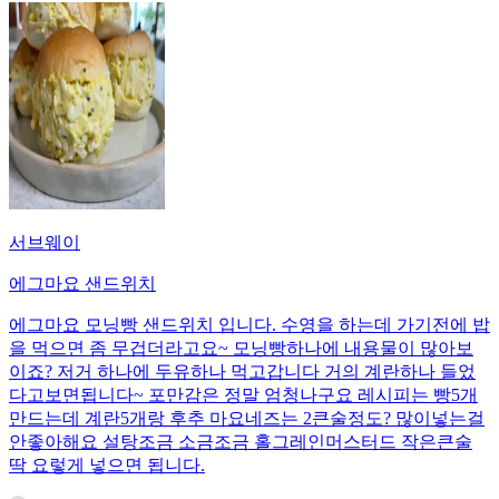
서브웨이
에그마요 샌드위치
에그마요 모닝빵 샌드위치 입니다. 수영을 하는데 가기전에 밥
을 먹으면 좀 무겁더라고요~ 모닝빵하나에 내용물이 많아보
이죠? 저거 하나에 두유하나 먹고갑니다 거의 계란하나 들었
다고보면됩니다~ 포만감은 정말 엄청나구요 레시피는 빵5개
만드는데 계란5개랑 후추 마요네즈는 2큰술정도? 많이넣는걸
안좋아해요 설탕조금 소금조금 홀그레인머스터드 작은큰술
딱 요렇게 넣으면 됩니다.