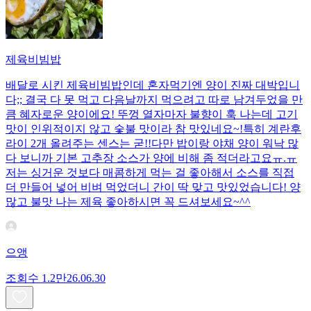
제육비빔밥
배달로 시킨 제육비빔밥인데 혼자먹기엔 양이 진짜 대박입니
다;; 결국 다 못 먹고 다음날까지 먹으려고 따로 남겨두었을 만
큼 혜자로운 양이에요! 뚜껑 열자마자 불향이 훅 나는데 고기
맛이 인위적이지 않고 숯불 맛이라 참 맛있네요~!특히 계란후
라이 2개 올려주는 센스는 굳!! ​다만 밥이랑 야채 양이 워낙 많
다 보니까 기본 고추장 소스가 양에 비해 좀 적더라고요ㅠ.ㅠ
저는 싱거운 것보다 매콤하게 먹는 걸 좋아해서 소스를 직접
더 만들어 넣어 비벼 먹었더니 간이 딱 맞고 맛있었습니다! 양
많고 불맛 나는 제육 좋아하시면 꼭 드셔보세요~^^
으앵
조회수
1.2만
26.06.30