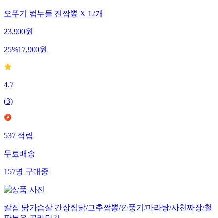
오뚜기 컵누들 진짬뽕 X 12개
23,900
원
25
%
17,900
원
4.7
(
3
)
537
적립
무료배송
157
명
구매중
칼집 닭가슴살 간장찜닭/고추짬뽕/깐풍기/마라탕/사천짜장/철
판볶음 골라담기