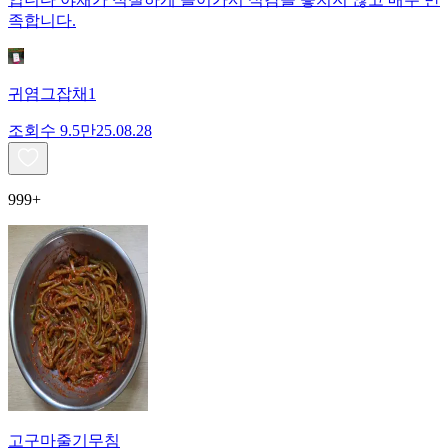
족합니다.
귀염그잡채1
조회수
9.5만
25.08.28
999+
고구마줄기무침