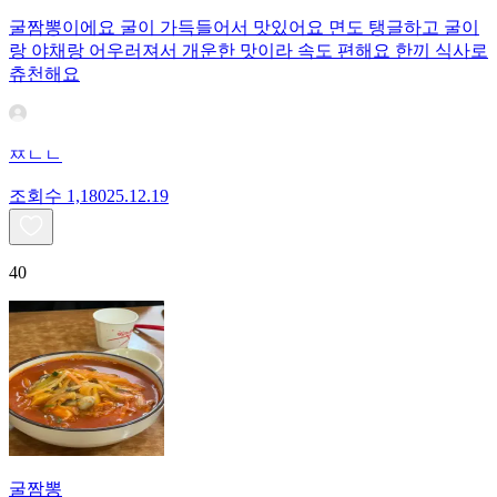
굴짬뽕이에요 굴이 가득들어서 맛있어요 면도 탱글하고 굴이
랑 야채랑 어우러져서 개운한 맛이라 속도 편해요 한끼 식사로
츄천해요
ㅉㄴㄴ
조회수
1,180
25.12.19
40
굴짬뽕