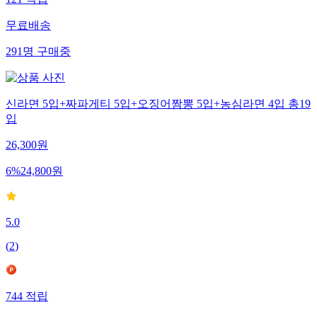
121
적립
무료배송
291
명
구매중
신라면 5입+짜파게티 5입+오징어짬뽕 5입+농심라면 4입 총19
입
26,300
원
6
%
24,800
원
5.0
(
2
)
744
적립