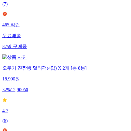
(
7
)
465
적립
무료배송
87
명
구매중
오뚜기 진짬뽕 멀티팩(4입) X 2개 [총 8봉]
18,900
원
32
%
12,900
원
4.7
(
6
)