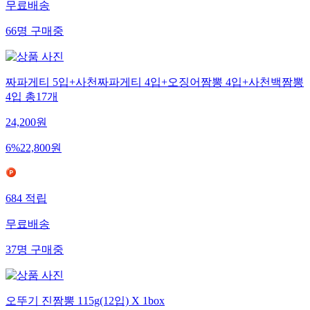
무료배송
66
명
구매중
짜파게티 5입+사천짜파게티 4입+오징어짬뽕 4입+사천백짬뽕
4입 총17개
24,200
원
6
%
22,800
원
684
적립
무료배송
37
명
구매중
오뚜기 진짬뽕 115g(12입) X 1box