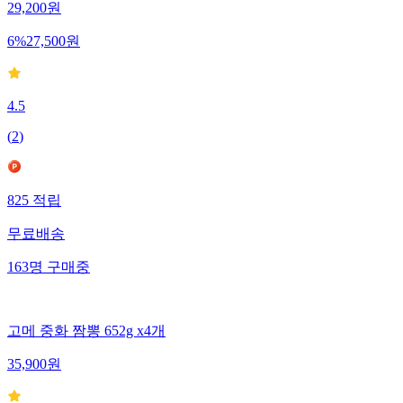
29,200
원
6
%
27,500
원
4.5
(
2
)
825
적립
무료배송
163
명
구매중
고메 중화 짬뽕 652g x4개
35,900
원