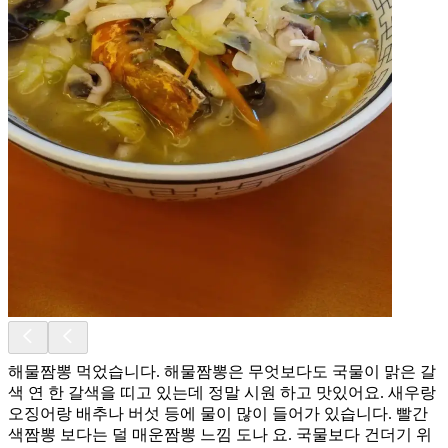
해물짬뽕 먹었습니다. 해물짬뽕은 무엇보다도 국물이 맑은 갈
색 연 한 갈색을 띠고 있는데 정말 시원 하고 맛있어요. 새우랑
오징어랑 배추나 버섯 등에 물이 많이 들어가 있습니다. 빨간
색짬뽕 보다는 덜 매운짬뽕 느낌 도나 요. 국물보다 건더기 위