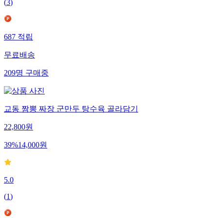
(
3
)
687
적립
무료배송
209
명
구매중
교동 짬뽕 짜장 군만두 탕수육 골라담기
22,800
원
39
%
14,000
원
5.0
(
1
)