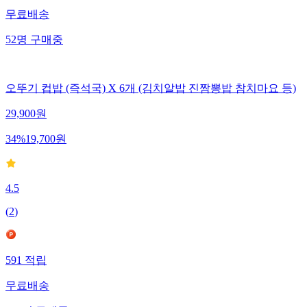
무료배송
52
명
구매중
오뚜기 컵밥 (즉석국) X 6개 (김치알밥 진짬뽕밥 참치마요 등)
29,900
원
34
%
19,700
원
4.5
(
2
)
591
적립
무료배송