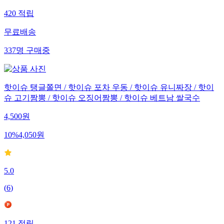
420
적립
무료배송
337
명
구매중
핫이슈 탱글쫄면 / 핫이슈 포차 우동 / 핫이슈 유니짜장 / 핫이
슈 고기짬뽕 / 핫이슈 오징어짬뽕 / 핫이슈 베트남 쌀국수
4,500
원
10
%
4,050
원
5.0
(
6
)