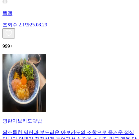
똘맹
조회수
2.1만
25.08.29
999+
명란아보카도덮밥
짭조름한 명란과 부드러운 아보카도의 조합으로 즐거운 점심
입니다 야채가 적절하게 들어가서 식감을 놓치지 않고 매우 만