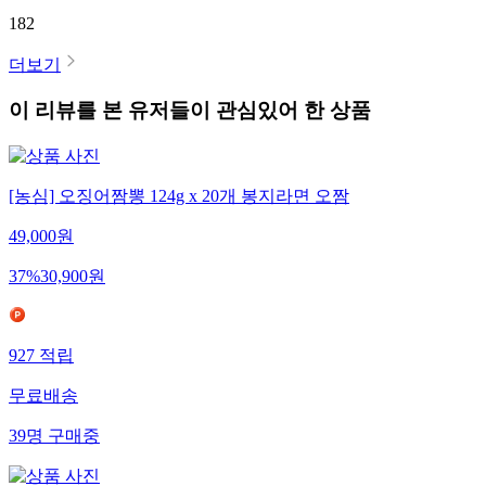
182
더보기
이 리뷰를 본 유저들이 관심있어 한 상품
[농심] 오징어짬뽕 124g x 20개 봉지라면 오짬
49,000
원
37
%
30,900
원
927
적립
무료배송
39
명
구매중