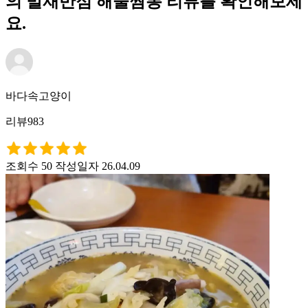
의 발재반점 해물짬뽕 리뷰를 확인해보세
요.
바다속고양이
리뷰983
조회수 50
작성일자 26.04.09