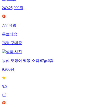
34,000
원
24
%
25,900
원
777
적립
무료배송
76
명
구매중
농심 오징어 짬뽕 소컵 67gx6컵
9,900
원
5.0
(
1
)