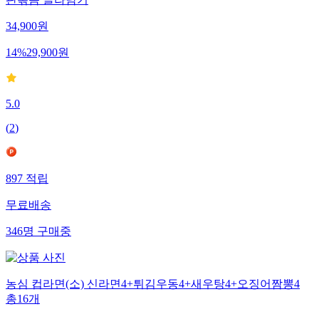
34,900
원
14
%
29,900
원
5.0
(
2
)
897
적립
무료배송
346
명
구매중
농심 컵라면(소) 신라면4+튀김우동4+새우탕4+오징어짬뽕4
총16개