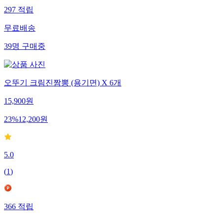
297
적립
무료배송
39
명
구매중
오뚜기 크림진짬뽕 (용기면) X 6개
15,900
원
23
%
12,200
원
5.0
(
1
)
366
적립