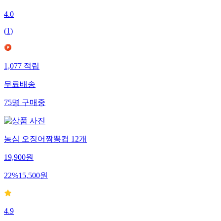
4.0
(
1
)
1,077
적립
무료배송
75
명
구매중
농심 오징어짬뽕컵 12개
19,900
원
22
%
15,500
원
4.9