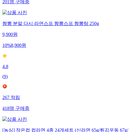
201
명
구매중
짬뽕 분말 다시 라면스프 짬뽕스프 짬뽕탕 250g
9,900
원
10
%
8,900
원
4.8
(
9
)
267
적립
418
명
구매중
[농심] 작은컵 컵라면 4종 24개세트 (신라면 65g/튀김우동 67g/