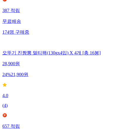
387
적립
무료배송
174
명
구매중
오뚜기 진짬뽕 멀티팩(130gx4입) X 4개 [총 16봉]
28,900
원
24
%
21,900
원
4.0
(
4
)
657
적립