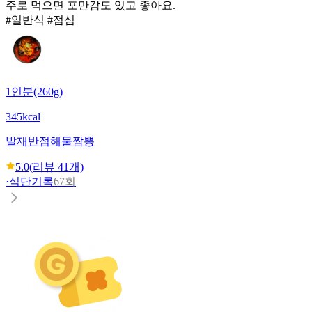
주로 먹으면 포만감도 있고 좋아요.
#일반식 #점심
1인분(260g)
345kcal
발재반점
해물짬뽕
5.0
(리뷰
41
개)
·
식단기록
67회