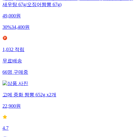
새우탕 67g/오징어짬뽕 67g)
49,000
원
30
%
34,400
원
1,032
적립
무료배송
66
명
구매중
고메 중화 짬뽕 652g x2개
22,900
원
4.7