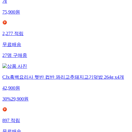
개
75,900
원
2,277
적립
무료배송
27
명
구매중
CJx흑백요리사 햇반 컵반 꽈리고추돼지고기덮밥 264g x4개
42,900
원
30
%
29,900
원
897
적립
무료배송