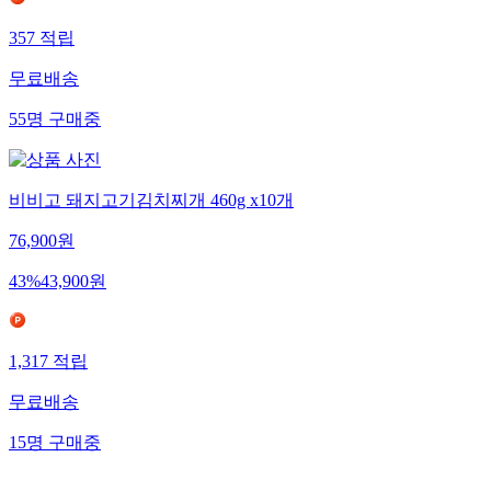
357
적립
무료배송
55
명
구매중
비비고 돼지고기김치찌개 460g x10개
76,900
원
43
%
43,900
원
1,317
적립
무료배송
15
명
구매중