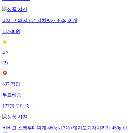
비비고 돼지고기김치찌개 460g x6개
27,900
원
4.7
(
3
)
837
적립
무료배송
177
명
구매중
비비고 스팸부대찌개 460g x17개+돼지고기김치찌개 460g x1