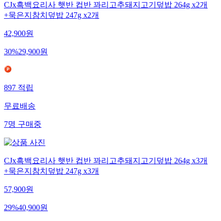
CJx흑백요리사 햇반 컵반 꽈리고추돼지고기덮밥 264g x2개
+묵은지참치덮밥 247g x2개
42,900
원
30
%
29,900
원
897
적립
무료배송
7
명
구매중
CJx흑백요리사 햇반 컵반 꽈리고추돼지고기덮밥 264g x3개
+묵은지참치덮밥 247g x3개
57,900
원
29
%
40,900
원