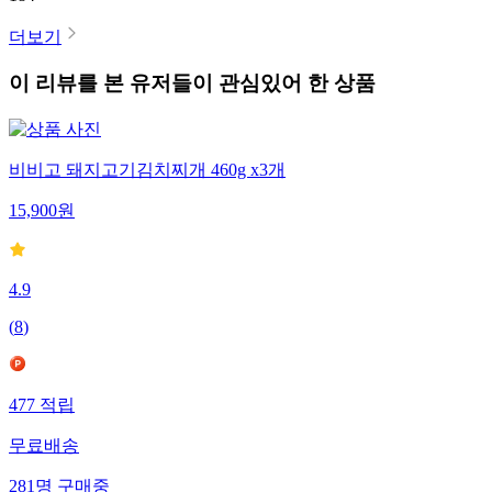
더보기
이 리뷰를 본 유저들이 관심있어 한 상품
비비고 돼지고기김치찌개 460g x3개
15,900
원
4.9
(
8
)
477
적립
무료배송
281
명
구매중