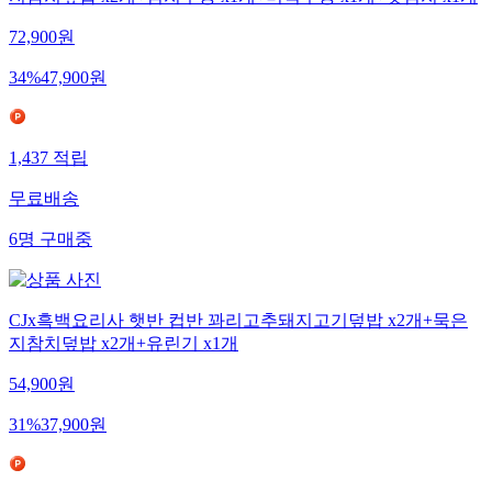
지참치덮밥 x2개+김치우동 x1개+미역우동 x1개+갓김치 x1개
72,900
원
34
%
47,900
원
1,437
적립
무료배송
6
명
구매중
CJx흑백요리사 햇반 컵반 꽈리고추돼지고기덮밥 x2개+묵은
지참치덮밥 x2개+유린기 x1개
54,900
원
31
%
37,900
원