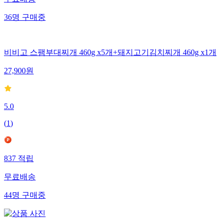
36
명
구매중
비비고 스팸부대찌개 460g x5개+돼지고기김치찌개 460g x1개
27,900
원
5.0
(
1
)
837
적립
무료배송
44
명
구매중