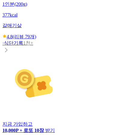
1인분(200g)
377kcal
갈매기살
4.8
(리뷰
79
개)
·
식단기록
1천+
지금 가입하고
10,000P + 로또 10장
받기