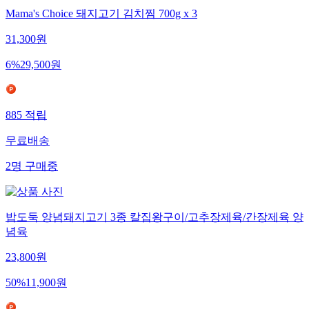
Mama's Choice 돼지고기 김치찜 700g x 3
31,300
원
6
%
29,500
원
885
적립
무료배송
2
명
구매중
밥도둑 양념돼지고기 3종 칼집왕구이/고추장제육/간장제육 양
념육
23,800
원
50
%
11,900
원