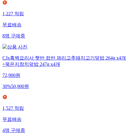
1,227
적립
무료배송
8
명
구매중
CJx흑백요리사 햇반 컵반 꽈리고추돼지고기덮밥 264g x4개
+묵은지참치덮밥 247g x4개
72,900
원
30
%
50,900
원
1,527
적립
무료배송
4
명
구매중