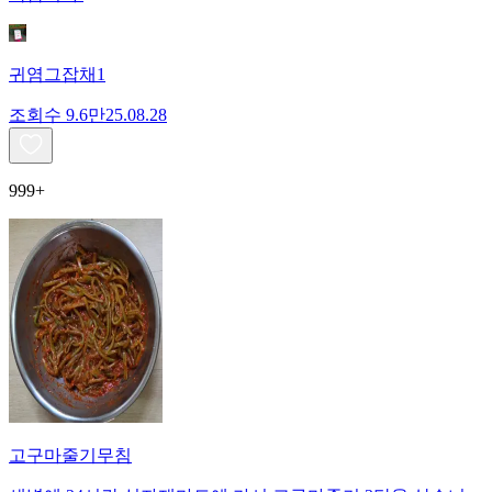
귀염그잡채1
조회수
9.6만
25.08.28
999+
고구마줄기무침