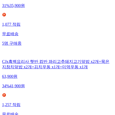
31
%
35,900
원
1,077
적립
무료배송
5
명
구매중
CJx흑백요리사 햇반 컵반 꽈리고추돼지고기덮밥 x2개+묵은
지참치덮밥 x2개+김치우동 x1개+미역우동 x1개
63,900
원
34
%
41,900
원
1,257
적립