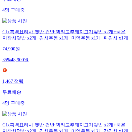
무료배송
4
명
구매중
CJx흑백요리사 햇반 컵반 꽈리고추돼지고기덮밥 x2개+묵은
지참치덮밥 x2개+김치우동 x1개+미역우동 x1개+파김치 x1개
74,900
원
35
%
48,900
원
1,467
적립
무료배송
4
명
구매중
CJx흑백요리사 햇반 컵반 꽈리고추돼지고기덮밥 x2개+묵은