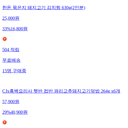
한돈 묵은지 돼지고기 김치찜 630g(2인분)
25,000
원
33
%
16,800
원
504
적립
무료배송
15
명
구매중
CJx흑백요리사 햇반 컵반 꽈리고추돼지고기덮밥 264g x6개
57,900
원
29
%
40,900
원