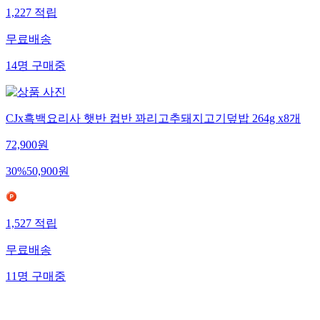
1,227
적립
무료배송
14
명
구매중
CJx흑백요리사 햇반 컵반 꽈리고추돼지고기덮밥 264g x8개
72,900
원
30
%
50,900
원
1,527
적립
무료배송
11
명
구매중