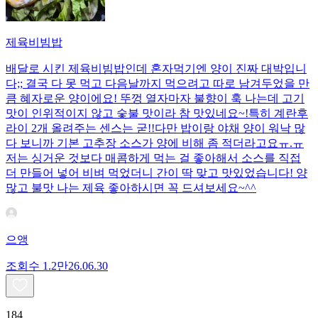
제육비빔밥
배달로 시킨 제육비빔밥인데 혼자먹기엔 양이 진짜 대박입니
다;; 결국 다 못 먹고 다음날까지 먹으려고 따로 남겨두었을 만
큼 혜자로운 양이에요! 뚜껑 열자마자 불향이 훅 나는데 고기
맛이 인위적이지 않고 숯불 맛이라 참 맛있네요~!특히 계란후
라이 2개 올려주는 센스는 굳!! ​다만 밥이랑 야채 양이 워낙 많
다 보니까 기본 고추장 소스가 양에 비해 좀 적더라고요ㅠ.ㅠ
저는 싱거운 것보다 매콤하게 먹는 걸 좋아해서 소스를 직접
더 만들어 넣어 비벼 먹었더니 간이 딱 맞고 맛있었습니다! 양
많고 불맛 나는 제육 좋아하시면 꼭 드셔보세요~^^
으앵
조회수
1.2만
26.06.30
184