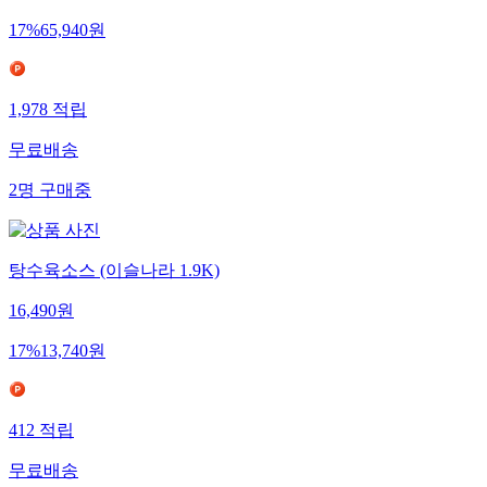
17
%
65,940
원
1,978
적립
무료배송
2
명
구매중
탕수육소스 (이슬나라 1.9K)
16,490
원
17
%
13,740
원
412
적립
무료배송