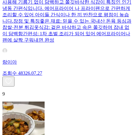
사용해 기름기 없이 담백하고 쫄깃바삭한 식감이 특징인 인기
냉동 간편식입니다. 에어프라이어 나 프라이팬으로 간편하게
조리할 수 있어 아이들 간식이나 한 끼 반찬으로 평점이 높습
니다.장점 및 특징좋은 재료: 믿을 수 있는 국내산 돈육 등심과
찹쌀·전분 튀김옷식감: 겉은 바삭하고 속은 쫄깃하며 잡내 없
이 담백함간편성: 1차 초벌 조리가 되어 있어 에어프라이어나
팬에 살짝 구워내면 완성
랑이아
조회수
483
26.07.27
9