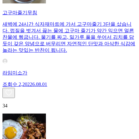
고구마줄기무침
새벽에 24시간 식자재마트에 가서 고구마줄기 3단을 샀습니
다. 껍질을 벗겨서 끓는 물에 고구마 줄기가 약간 익으면 얼른
찬물에 헹굽니다. 물기를 짜고, 밀가루 풀을 쑤어서 김치를 담
듯이 갖은 양념으로 버무리면 자연적인 단맛과 아삭한 식감에
놀라는 맛있는 반찬이 됩니다.
라임미소가
조회수
2,202
26.08.01
34