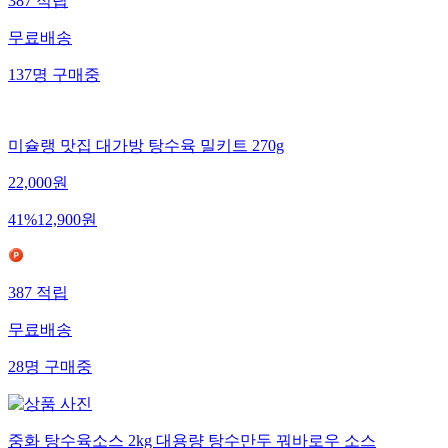
387
적립
무료배송
137
명
구매중
미슐랭 맛집 대가방 탕수육 밀키트 270g
22,000
원
41
%
12,900
원
387
적립
무료배송
28
명
구매중
중화 탕수육소스 2kg 대용량 탕수만두 꿔바로우 소스