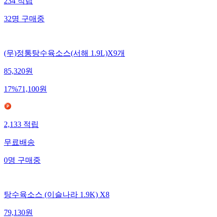
234
적립
32
명
구매중
(무)정통탕수육소스(서해 1.9L)X9개
85,320
원
17
%
71,100
원
2,133
적립
무료배송
0
명
구매중
탕수육소스 (이슬나라 1.9K) X8
79,130
원