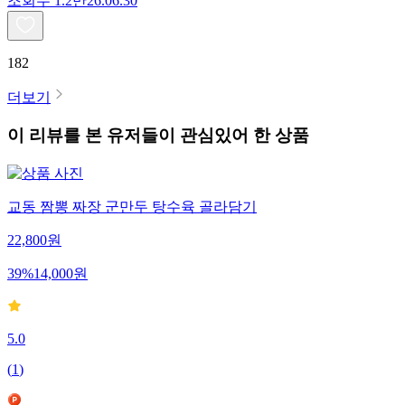
조회수
1.2만
26.06.30
182
더보기
이 리뷰를 본 유저들이 관심있어 한 상품
교동 짬뽕 짜장 군만두 탕수육 골라담기
22,800
원
39
%
14,000
원
5.0
(
1
)