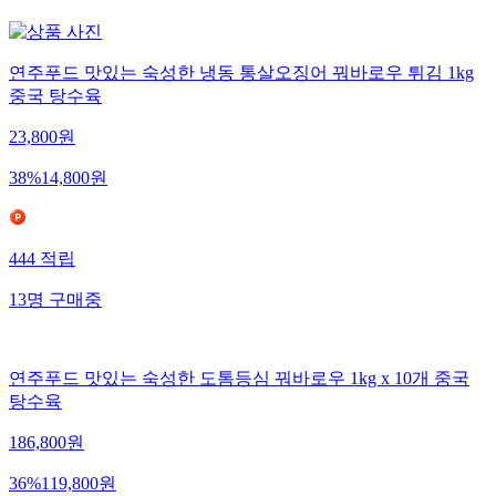
연주푸드 맛있는 숙성한 냉동 통살오징어 꿔바로우 튀김 1kg
중국 탕수육
23,800
원
38
%
14,800
원
444
적립
13
명
구매중
연주푸드 맛있는 숙성한 도톰등심 꿔바로우 1kg x 10개 중국
탕수육
186,800
원
36
%
119,800
원