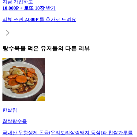
지금 가입하고
10,000P + 로또 10장
받기
리뷰 쓰면
2,000P
를 추가로 드려요
탕수육
을 먹은 유저들의 다른 리뷰
한살림
찹쌀탕수육
국내산 무항생제 돈육(우리보리살림돼지 등심)과 찹쌀가루를