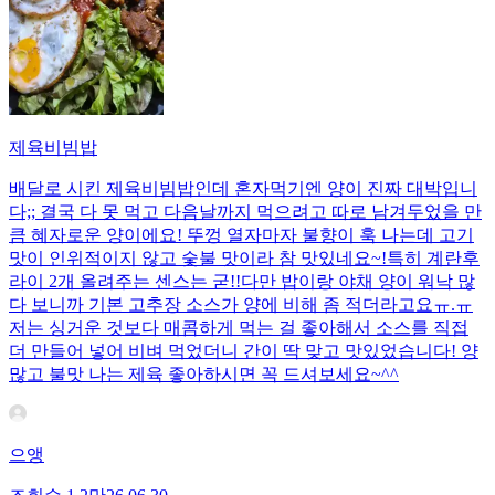
제육비빔밥
배달로 시킨 제육비빔밥인데 혼자먹기엔 양이 진짜 대박입니
다;; 결국 다 못 먹고 다음날까지 먹으려고 따로 남겨두었을 만
큼 혜자로운 양이에요! 뚜껑 열자마자 불향이 훅 나는데 고기
맛이 인위적이지 않고 숯불 맛이라 참 맛있네요~!특히 계란후
라이 2개 올려주는 센스는 굳!! ​다만 밥이랑 야채 양이 워낙 많
다 보니까 기본 고추장 소스가 양에 비해 좀 적더라고요ㅠ.ㅠ
저는 싱거운 것보다 매콤하게 먹는 걸 좋아해서 소스를 직접
더 만들어 넣어 비벼 먹었더니 간이 딱 맞고 맛있었습니다! 양
많고 불맛 나는 제육 좋아하시면 꼭 드셔보세요~^^
으앵