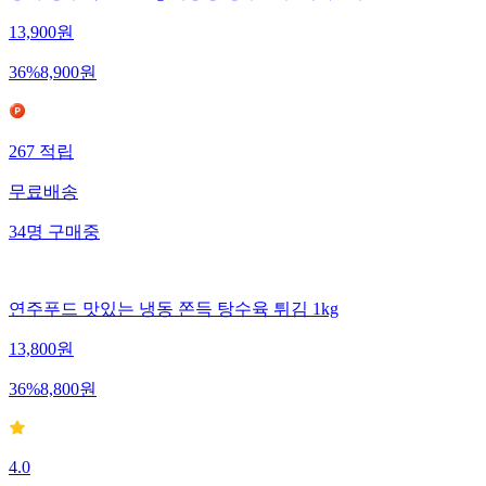
13,900
원
36
%
8,900
원
267
적립
무료배송
34
명
구매중
연주푸드 맛있는 냉동 쫀득 탕수육 튀김 1kg
13,800
원
36
%
8,800
원
4.0