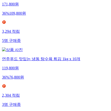
171,800
원
36
%
109,800
원
3,294
적립
5
명
구매중
연주푸드 맛있는 냉동 탕수육 튀김 1kg x 10개
119,800
원
36
%
76,800
원
2,304
적립
3
명
구매중