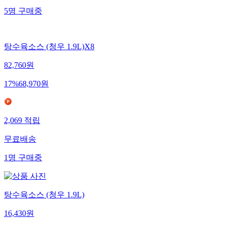
5
명
구매중
탕수육소스 (청우 1.9L)X8
82,760
원
17
%
68,970
원
2,069
적립
무료배송
1
명
구매중
탕수육소스 (청우 1.9L)
16,430
원