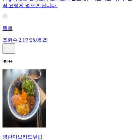
딱 요렇게 넣으면 됩니다.
똘맹
조회수
2.1만
25.08.29
999+
명란아보카도덮밥