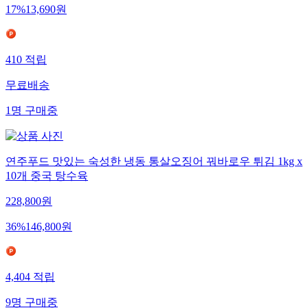
17
%
13,690
원
410
적립
무료배송
1
명
구매중
연주푸드 맛있는 숙성한 냉동 통살오징어 꿔바로우 튀김 1kg x
10개 중국 탕수육
228,800
원
36
%
146,800
원
4,404
적립
9
명
구매중