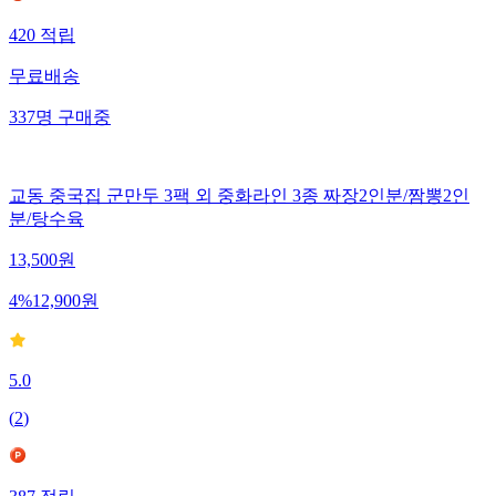
420
적립
무료배송
337
명
구매중
교동 중국집 군만두 3팩 외 중화라인 3종 짜장2인분/짬뽕2인
분/탕수육
13,500
원
4
%
12,900
원
5.0
(
2
)