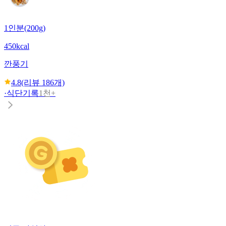
1인분(200g)
450kcal
깐풍기
4.8
(리뷰
186
개)
·
식단기록
1천+