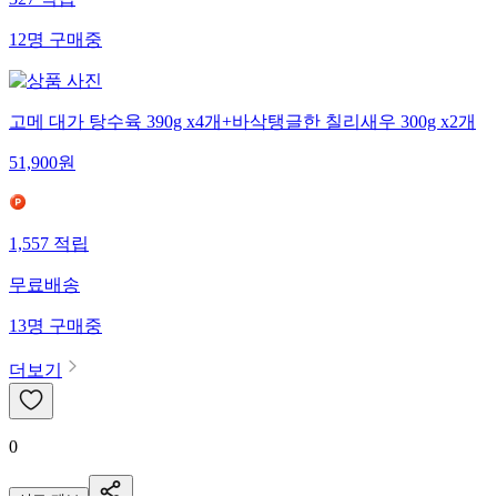
327
적립
12
명
구매중
고메 대가 탕수육 390g x4개+바삭탱글한 칠리새우 300g x2개
51,900
원
1,557
적립
무료배송
13
명
구매중
더보기
0