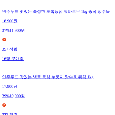
연주푸드 맛있는 숙성한 도톰등심 꿔바로우 1kg 중국 탕수육
18,900
원
37
%
11,900
원
357
적립
16
명
구매중
연주푸드 맛있는 냉동 등심 누룽지 탕수육 튀김 1kg
17,900
원
39
%
10,900
원