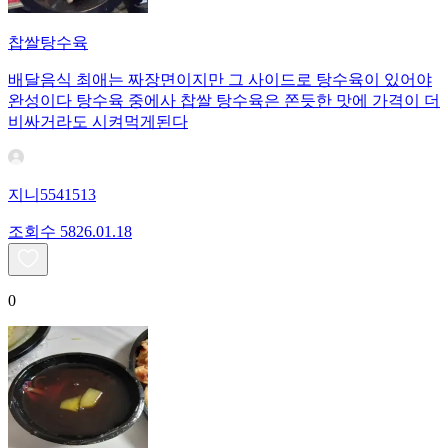
찹쌀탕수육
배달음식 최애는 짜장면이지만 그 사이드로 탕수육이 있어야
완성이다 탕수육 중에사 찹쌀 탕수육은 쫀듯한 맛에 가격이 더
비싸거라도 시켜먹게된다
지니5541513
조회수
58
26.01.18
0