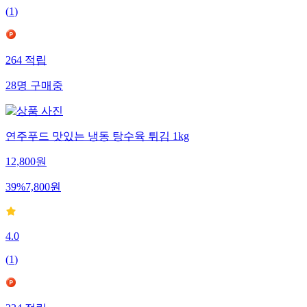
(
1
)
264
적립
28
명
구매중
연주푸드 맛있는 냉동 탕수육 튀김 1kg
12,800
원
39
%
7,800
원
4.0
(
1
)