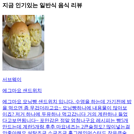
지금 인기있는
일반식
음식 리뷰
서브웨이
에그마요 샌드위치
에그마요 모닝빵 샌드위치 입니다. 수영을 하는데 가기전에 밥
을 먹으면 좀 무겁더라고요~ 모닝빵하나에 내용물이 많아보
이죠? 저거 하나에 두유하나 먹고갑니다 거의 계란하나 들었
다고보면됩니다~ 포만감은 정말 엄청나구요 레시피는 빵5개
만드는데 계란5개랑 후추 마요네즈는 2큰술정도? 많이넣는걸
안좋아해요 설탕조금 소금조금 홀그레인머스터드 작은큰술