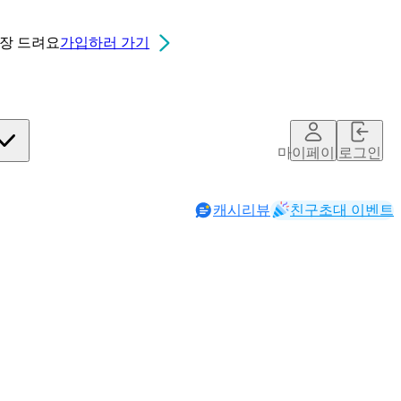
0장
드려요
가입하러 가기
마이페이지
로그인
캐시리뷰
친구초대 이벤트