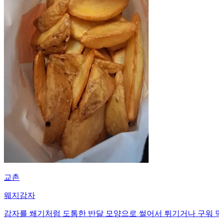
교촌
웨지감자
감자를 쐐기처럼 도톰한 반달 모양으로 썰어서 튀기거나 구워 