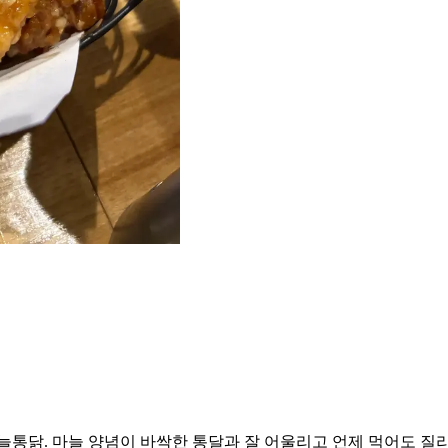
통닭. 마늘 양념이 바싹한 통달과 잘 어울리고 언제 먹어도 질리