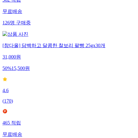
562
적립
무료배송
126
명
구매중
[참다올] 담백하고 달콤한 찰보리 팥빵 25gx30개
31,000
원
50
%
15,500
원
4.6
(
170
)
465
적립
무료배송