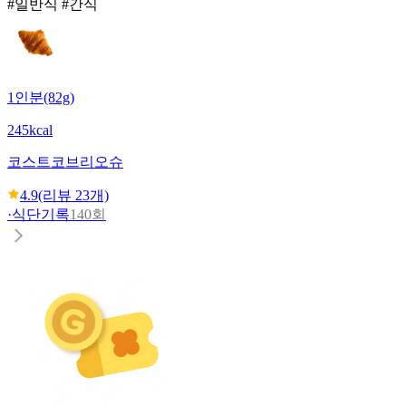
#일반식 #간식
1인분(82g)
245kcal
코스트코
브리오슈
4.9
(리뷰
23
개)
·
식단기록
140회