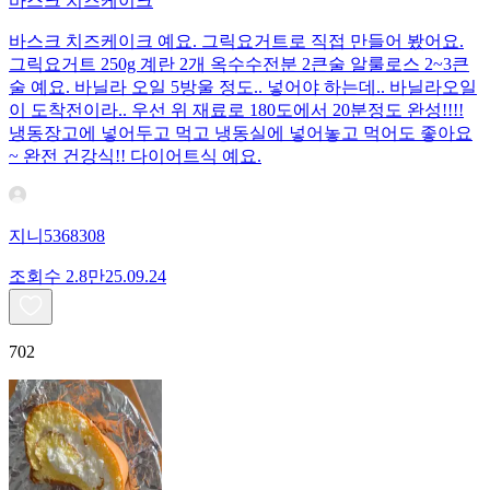
바스크 치즈케이크
바스크 치즈케이크 예요. 그릭요거트로 직접 만들어 봤어요.
그릭요거트 250g 계란 2개 옥수수전분 2큰술 알룰로스 2~3큰
술 예요. 바닐라 오일 5방울 정도.. 넣어야 하는데.. 바닐라오일
이 도착전이라.. 우선 위 재료로 180도에서 20분정도 완성!!!!
냉동장고에 넣어두고 먹고 냉동실에 넣어놓고 먹어도 좋아요
~ 완전 건강식!! 다이어트식 예요.
지니5368308
조회수
2.8만
25.09.24
702