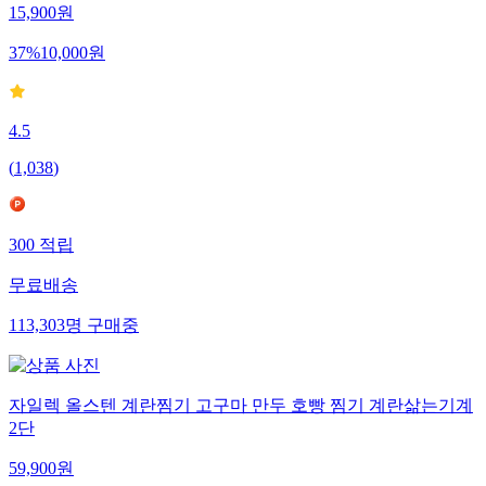
15,900
원
37
%
10,000
원
4.5
(
1,038
)
300
적립
무료배송
113,303
명
구매중
자일렉 올스텐 계란찜기 고구마 만두 호빵 찜기 계란삶는기계
2단
59,900
원