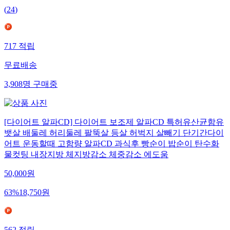
(
24
)
717
적립
무료배송
3,908
명
구매중
[다이어트 알파CD] 다이어트 보조제 알파CD 특허유산균함유
뱃살 배둘레 허리둘레 팔뚝살 등살 허벅지 살빼기 단기간다이
어트 운동할때 고함량 알파CD 과식후 빵순이 밥순이 탄수화
물컷팅 내장지방 체지방감소 체중감소 에도움
50,000
원
63
%
18,750
원