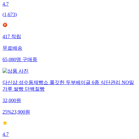
4.7
(
1,673
)
417
적립
무료배송
65,080
명
구매중
다신샵 성수동제빵소 쫄깃한 두부베이글 6종 식단관리 NO밀
가루 쌀빵 단백질빵
32,000
원
25
%
23,900
원
4.7