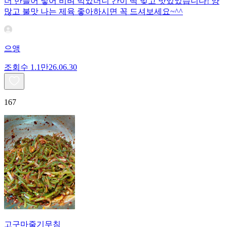
더 만들어 넣어 비벼 먹었더니 간이 딱 맞고 맛있었습니다! 양
많고 불맛 나는 제육 좋아하시면 꼭 드셔보세요~^^
으앵
조회수
1.1만
26.06.30
167
고구마줄기무침