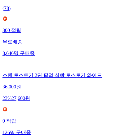
(
78
)
300
적립
무료배송
8,646
명
구매중
스텐 토스트기 2단 팝업 식빵 토스토기 와이드
36,000
원
23
%
27,600
원
0
적립
126
명
구매중