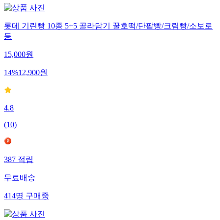
롯데 기린빵 10종 5+5 골라담기 꿀호떡/단팥빵/크림빵/소보로
등
15,000
원
14
%
12,900
원
4.8
(
10
)
387
적립
무료배송
414
명
구매중