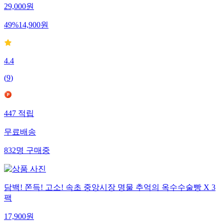
29,000
원
49
%
14,900
원
4.4
(
9
)
447
적립
무료배송
832
명
구매중
담백! 쫀득! 고소! 속초 중앙시장 명물 추억의 옥수수술빵 X 3
팩
17,900
원