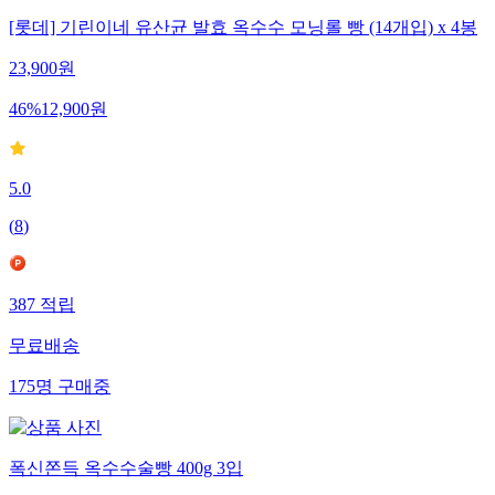
[롯데] 기린이네 유산균 발효 옥수수 모닝롤 빵 (14개입) x 4봉
23,900
원
46
%
12,900
원
5.0
(
8
)
387
적립
무료배송
175
명
구매중
폭신쫀득 옥수수술빵 400g 3입