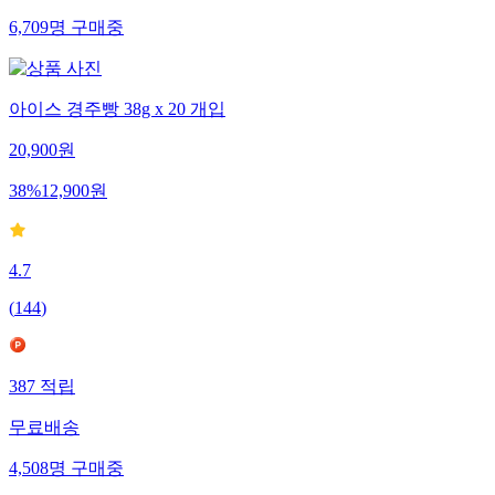
6,709
명
구매중
아이스 경주빵 38g x 20 개입
20,900
원
38
%
12,900
원
4.7
(
144
)
387
적립
무료배송
4,508
명
구매중