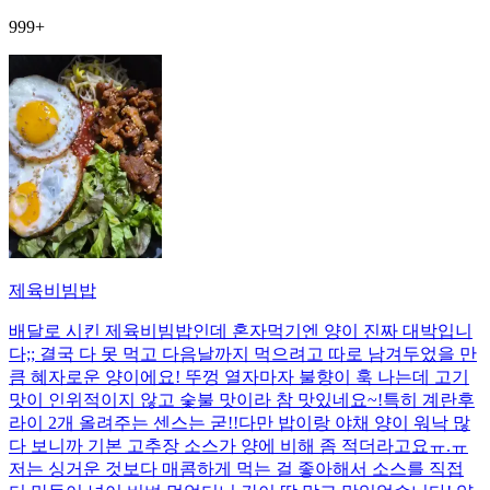
999+
제육비빔밥
배달로 시킨 제육비빔밥인데 혼자먹기엔 양이 진짜 대박입니
다;; 결국 다 못 먹고 다음날까지 먹으려고 따로 남겨두었을 만
큼 혜자로운 양이에요! 뚜껑 열자마자 불향이 훅 나는데 고기
맛이 인위적이지 않고 숯불 맛이라 참 맛있네요~!특히 계란후
라이 2개 올려주는 센스는 굳!! ​다만 밥이랑 야채 양이 워낙 많
다 보니까 기본 고추장 소스가 양에 비해 좀 적더라고요ㅠ.ㅠ
저는 싱거운 것보다 매콤하게 먹는 걸 좋아해서 소스를 직접