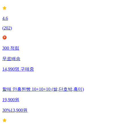
4.6
(
202
)
300
적립
무료배송
14,990
명
구매중
할매 안흥찐빵 10+10+10 (쌀,단호박,흑미)
19,900
원
30
%
13,900
원