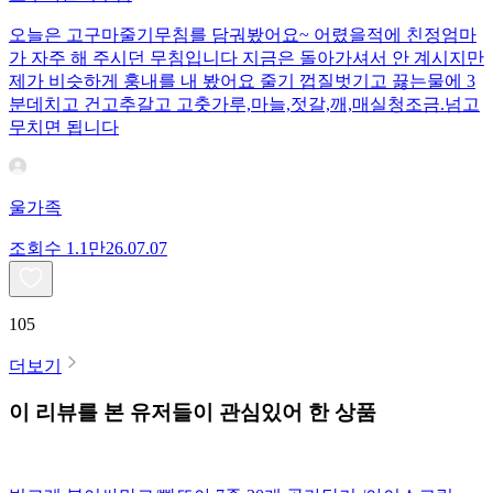
오늘은 고구마줄기무침를 담궈봤어요~ 어렸을적에 친정엄마
가 자주 해 주시던 무침입니다 지금은 돌아가셔서 안 계시지만
제가 비슷하게 훙내를 내 봤어요 줄기 껍질벗기고 끓는물에 3
분데치고 건고추갈고 고춧가루,마늘,젓갈,깨,매실청조금.넘고
무치면 됩니다
울가족
조회수
1.1만
26.07.07
105
더보기
이 리뷰를 본 유저들이 관심있어 한 상품