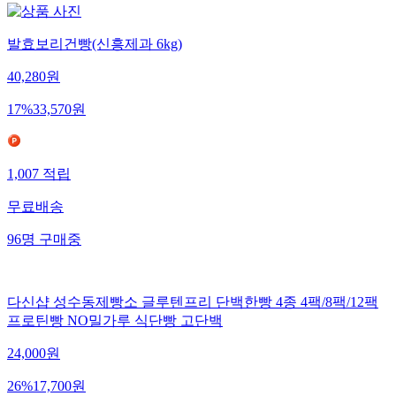
발효보리건빵(신흥제과 6kg)
40,280
원
17
%
33,570
원
1,007
적립
무료배송
96
명
구매중
다신샵 성수동제빵소 글루텐프리 단백한빵 4종 4팩/8팩/12팩
프로틴빵 NO밀가루 식단빵 고단백
24,000
원
26
%
17,700
원