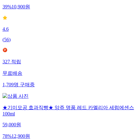
39
%
10,900
원
4.6
(
56
)
327
적립
무료배송
1,709
명
구매중
★기미모공 효과직빵★ 앙쥬 명품 레드 카멜리아 세럼에센스
100ml
59,000
원
78
%
12,900
원