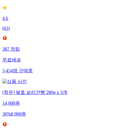
4.6
(
63
)
387
적립
무료배송
3,454
명
구매중
[청우] 발효 보리건빵 280g x 3개
14,000
원
36
%
8,900
원