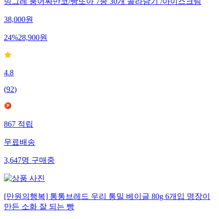
빙그레 붕어싸만코/빵또아 7종 30개 골라담기 /아이스크림
38,000
원
24
%
28,900
원
4.8
(
92
)
867
적립
무료배송
3,647
명
구매중
[만원의행복] 통통브레드 우리 통밀 베이글 80g 6개입 명장이
만든 소화 잘 되는 빵