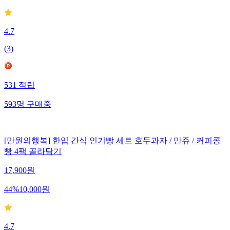
4.7
(
3
)
531
적립
593
명
구매중
[만원의행복] 한입 간식 인기빵 세트 호두과자 / 만쥬 / 커피콩
빵 4팩 골라담기
17,900
원
44
%
10,000
원
4.7