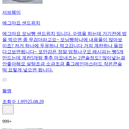
서브웨이
에그마요 샌드위치
에그마요 모닝빵 샌드위치 입니다. 수영을 하는데 가기전에 밥
을 먹으면 좀 무겁더라고요~ 모닝빵하나에 내용물이 많아보
이죠? 저거 하나에 두유하나 먹고갑니다 거의 계란하나 들었
다고보면됩니다~ 포만감은 정말 엄청나구요 레시피는 빵5개
만드는데 계란5개랑 후추 마요네즈는 2큰술정도? 많이넣는걸
안좋아해요 설탕조금 소금조금 홀그레인머스터드 작은큰술
딱 요렇게 넣으면 됩니다.
똘맹
조회수
1.9만
25.08.29
999+