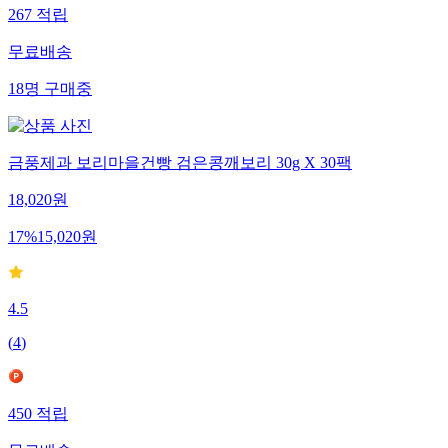
267
적립
무료배송
18
명
구매중
금풍제과 보리마을건빵 검은콩깨보리 30g X 30팩
18,020
원
17
%
15,020
원
4.5
(
4
)
450
적립