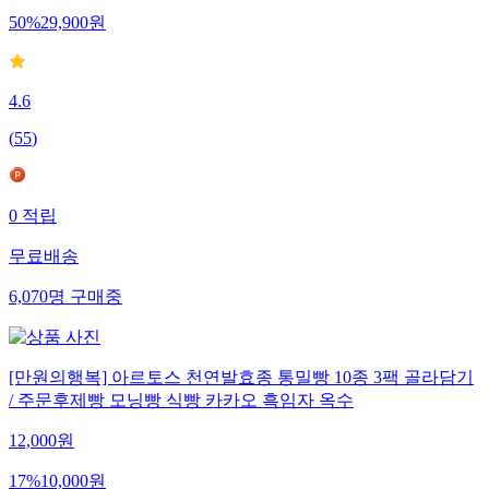
50
%
29,900
원
4.6
(
55
)
0
적립
무료배송
6,070
명
구매중
[만원의행복] 아르토스 천연발효종 통밀빵 10종 3팩 골라담기
/ 주문후제빵 모닝빵 식빵 카카오 흑임자 옥수
12,000
원
17
%
10,000
원