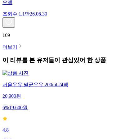
으앵
조회수
1.1만
26.06.30
169
더보기
이 리뷰를 본 유저들이 관심있어 한 상품
서울우유 멸균우유 200ml 24팩
20,900
원
6
%
19,600
원
4.8