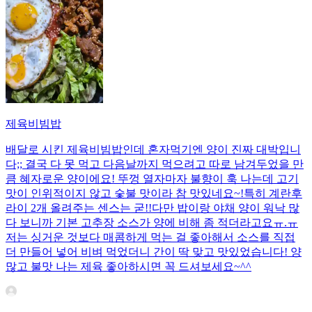
제육비빔밥
배달로 시킨 제육비빔밥인데 혼자먹기엔 양이 진짜 대박입니
다;; 결국 다 못 먹고 다음날까지 먹으려고 따로 남겨두었을 만
큼 혜자로운 양이에요! 뚜껑 열자마자 불향이 훅 나는데 고기
맛이 인위적이지 않고 숯불 맛이라 참 맛있네요~!특히 계란후
라이 2개 올려주는 센스는 굳!! ​다만 밥이랑 야채 양이 워낙 많
다 보니까 기본 고추장 소스가 양에 비해 좀 적더라고요ㅠ.ㅠ
저는 싱거운 것보다 매콤하게 먹는 걸 좋아해서 소스를 직접
더 만들어 넣어 비벼 먹었더니 간이 딱 맞고 맛있었습니다! 양
많고 불맛 나는 제육 좋아하시면 꼭 드셔보세요~^^