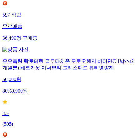
597
적립
무료배송
36,490
명
구매중
우유폭탄 락토페린 글루타치온 모로오렌지 비타민C 1박스(2
개월분) 베르가못 이너뷰티 그래스페드 뷰티영양제
50,000
원
80
%
9,900
원
4.5
(
595
)