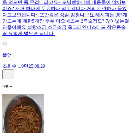
을 먹으면 좀 무겁더라고요~ 모닝빵하나에 내용물이 많아보
이죠? 저거 하나에 두유하나 먹고갑니다 거의 계란하나 들었
다고보면됩니다~ 포만감은 정말 엄청나구요 레시피는 빵5개
만드는데 계란5개랑 후추 마요네즈는 2큰술정도? 많이넣는걸
안좋아해요 설탕조금 소금조금 홀그레인머스터드 작은큰술
딱 요렇게 넣으면 됩니다.
똘맹
조회수
1.9만
25.08.29
999+