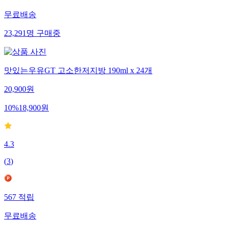
무료배송
23,291
명
구매중
맛있는우유GT 고소한저지방 190ml x 24개
20,900
원
10
%
18,900
원
4.3
(
3
)
567
적립
무료배송