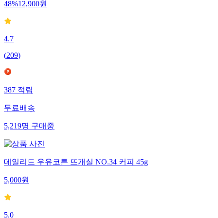
48
%
12,900
원
4.7
(
209
)
387
적립
무료배송
5,219
명
구매중
데일리드 우유코튼 뜨개실 NO.34 커피 45g
5,000
원
5.0