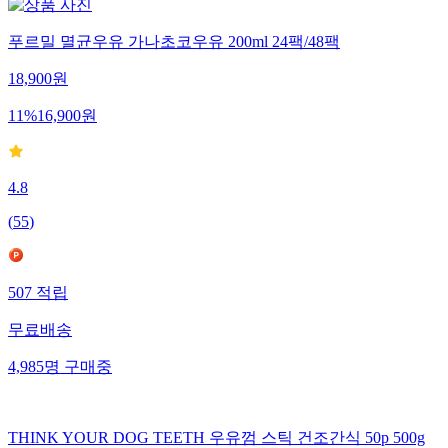
푸르밀 멸균우유 가나초코우유 200ml 24팩/48팩
18,900
원
11
%
16,900
원
4.8
(
55
)
507
적립
무료배송
4,985
명
구매중
THINK YOUR DOG TEETH 우유껌 스틱 건조간식 50p 500g