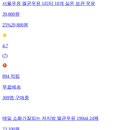
서울우유 멸균우유 1리터 10개 실온 보관 우유
39,800
원
25
%
29,800
원
4.7
(
7
)
894
적립
무료배송
309
명
구매중
매일 소화가잘되는 저지방 멸균우유 190ml 24팩
23,100
원