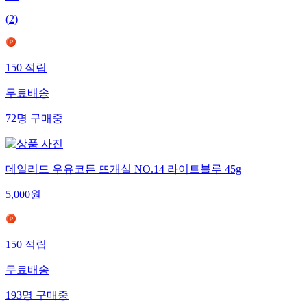
(
2
)
150
적립
무료배송
72
명
구매중
데일리드 우유코튼 뜨개실 NO.14 라이트블루 45g
5,000
원
150
적립
무료배송
193
명
구매중