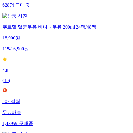
628
명
구매중
푸르밀 멸균우유 바나나우유 200ml 24팩/48팩
18,900
원
11
%
16,900
원
4.8
(
35
)
507
적립
무료배송
1,489
명
구매중