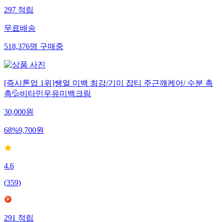
297
적립
무료배송
518,376
명
구매중
[즉시톤업 1위]쌩얼 미백 최강/기미 잡티 주근깨케어/ 수분 촉
촉💦비타민우유미백크림
30,000
원
68
%
9,700
원
4.6
(
359
)
291
적립