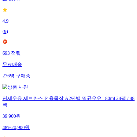
4.9
(
9
)
693
적립
무료배송
276
명
구매중
연세우유 세브란스 전용목장 A2단백 멸균우유 180ml 24팩 / 48
팩
39,900
원
48
%
20,900
원