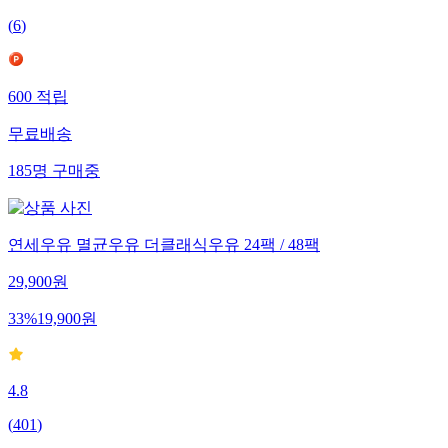
(
6
)
600
적립
무료배송
185
명
구매중
연세우유 멸균우유 더클래식우유 24팩 / 48팩
29,900
원
33
%
19,900
원
4.8
(
401
)