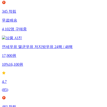
345
적립
무료배송
4,102
명
구매중
연세우유 멸균우유 저지방우유 24팩 / 48팩
17,900
원
10
%
16,100
원
4.7
(
85
)
483
적립