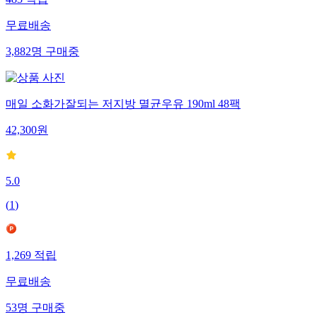
무료배송
3,882
명
구매중
매일 소화가잘되는 저지방 멸균우유 190ml 48팩
42,300
원
5.0
(
1
)
1,269
적립
무료배송
53
명
구매중