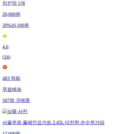
치킨맛 1개
20,000
원
20
%
16,100
원
4.6
(
24
)
483
적립
무료배송
507
명
구매중
서울우유 플레인요거트 2.45L 더진한 순수무가당