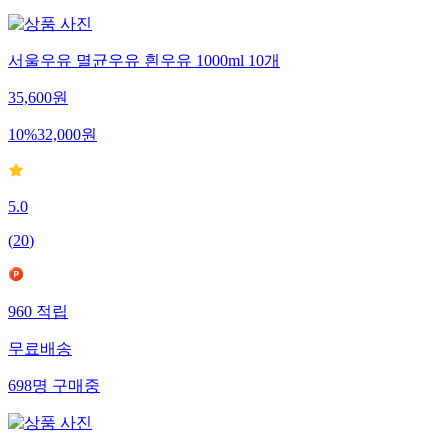
서울우유 멸균우유 흰우유 1000ml 10개
35,600
원
10
%
32,000
원
5.0
(
20
)
960
적립
무료배송
698
명
구매중