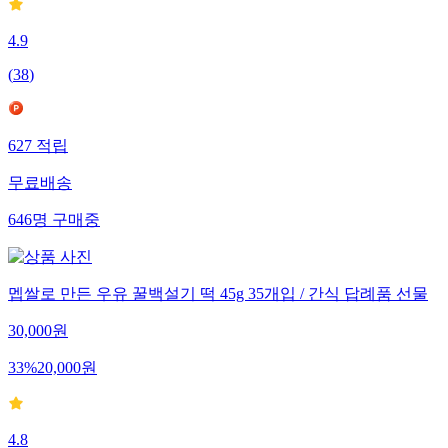
4.9
(
38
)
627
적립
무료배송
646
명
구매중
멥쌀로 만든 우유 꿀백설기 떡 45g 35개입 / 간식 답례품 선물
30,000
원
33
%
20,000
원
4.8