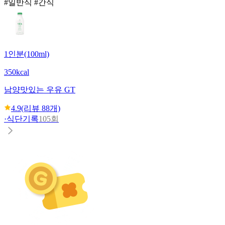
#일반식 #간식
1인분(100ml)
350kcal
남양
맛있는 우유 GT
4.9
(리뷰
88
개)
·
식단기록
105회