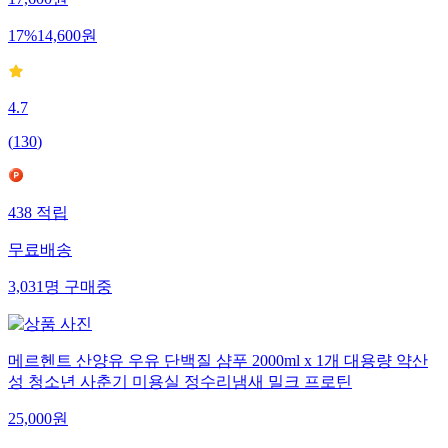
17,600
원
17
%
14,600
원
4.7
(
130
)
438
적립
무료배송
3,031
명
구매중
메르헨트 산양유 우유 단백질 샴푸 2000ml x 1개 대용량 약산
성 청소년 사춘기 미용실 정수리냄새 밀크 프로틴
25,000
원