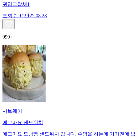
귀염그잡채1
조회수
9.5만
25.08.28
999+
서브웨이
에그마요 샌드위치
에그마요 모닝빵 샌드위치 입니다. 수영을 하는데 가기전에 밥