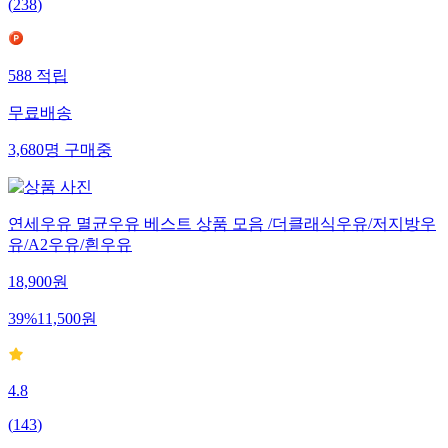
(
238
)
588
적립
무료배송
3,680
명
구매중
연세우유 멸균우유 베스트 상품 모음 /더클래식우유/저지방우
유/A2우유/흰우유
18,900
원
39
%
11,500
원
4.8
(
143
)