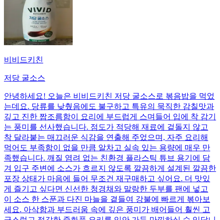
비비드키친
저당 굴소스
안녕하세요! 오늘은 비비드키친 저당 굴소스로 볶음밥을 먹었
는데요. 당류를 낮췄음에도 불구하고 특유의 묵직한 감칠맛과
깊고 진한 짭조름함이 요리에 부드럽게 스며들어 입에 착 감기
는 풍미를 선사했습니다. 점도가 적당해 재료에 겉돌지 않고
착 달라붙는 매끄러운 식감을 연출해 주었으며, 자주 요리해
먹어도 부족함이 없을 만큼 알차고 실속 있는 용량에 매우 만
족했습니다. 깨질 염려 없는 친환경 플라스틱 튜브 용기에 담
겨 입구 주변에 소스가 흐르지 않도록 깔끔하게 설계된 깔끔한
포장 상태가 마음에 들어 무조건 재구매하고 싶어요. 더 맛있
게 즐기고 싶다면 신선한 청경채와 말랑한 두부를 팬에 넣고
이 소스 한 스푼과 다진 마늘을 곁들여 강불에 빠르게 볶아보
세요. 아삭함과 부드러움 속에 깊은 풍미가 배어들어 훨씬 고
급스럽고 정갈한 중화풍 요리를 입안 가득 만끽하실 수 있답니