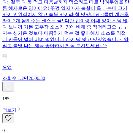
다;; 결국 다 못 먹고 다음날까지 먹으려고 따로 남겨두었을 만
큼 혜자로운 양이에요! 뚜껑 열자마자 불향이 훅 나는데 고기
맛이 인위적이지 않고 숯불 맛이라 참 맛있네요~!특히 계란후
라이 2개 올려주는 센스는 굳!! ​다만 밥이랑 야채 양이 워낙 많
다 보니까 기본 고추장 소스가 양에 비해 좀 적더라고요ㅠ.ㅠ
저는 싱거운 것보다 매콤하게 먹는 걸 좋아해서 소스를 직접
더 만들어 넣어 비벼 먹었더니 간이 딱 맞고 맛있었습니다! 양
많고 불맛 나는 제육 좋아하시면 꼭 드셔보세요~^^
으앵
조회수
1.2만
26.06.30
185
더보기
0