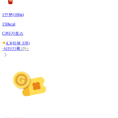
1인분(100g)
150kcal
CJ
타가토스
4.3
(리뷰
3
개)
·
식단기록
3천+