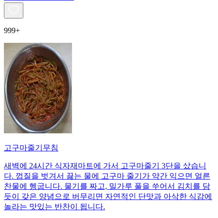
999+
고구마줄기무침
새벽에 24시간 식자재마트에 가서 고구마줄기 3단을 샀습니
다. 껍질을 벗겨서 끓는 물에 고구마 줄기가 약간 익으면 얼른
찬물에 헹굽니다. 물기를 짜고, 밀가루 풀을 쑤어서 김치를 담
듯이 갖은 양념으로 버무리면 자연적인 단맛과 아삭한 식감에
놀라는 맛있는 반찬이 됩니다.