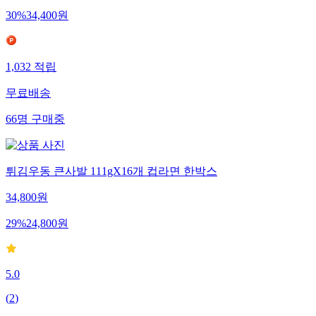
30
%
34,400
원
1,032
적립
무료배송
66
명
구매중
튀김우동 큰사발 111gX16개 컵라면 한박스
34,800
원
29
%
24,800
원
5.0
(
2
)