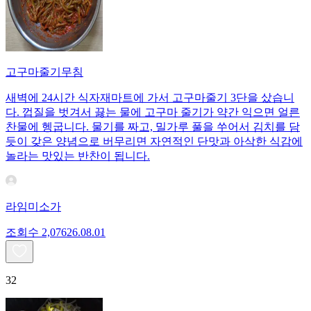
고구마줄기무침
새벽에 24시간 식자재마트에 가서 고구마줄기 3단을 샀습니
다. 껍질을 벗겨서 끓는 물에 고구마 줄기가 약간 익으면 얼른
찬물에 헹굽니다. 물기를 짜고, 밀가루 풀을 쑤어서 김치를 담
듯이 갖은 양념으로 버무리면 자연적인 단맛과 아삭한 식감에
놀라는 맛있는 반찬이 됩니다.
라임미소가
조회수
2,076
26.08.01
32