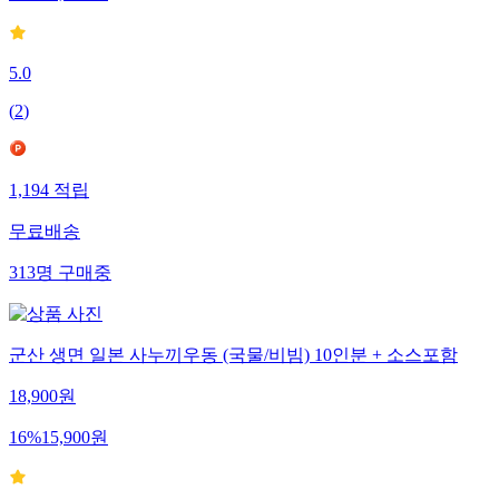
5.0
(
2
)
1,194
적립
무료배송
313
명
구매중
군산 생면 일본 사누끼우동 (국물/비빔) 10인분 + 소스포함
18,900
원
16
%
15,900
원