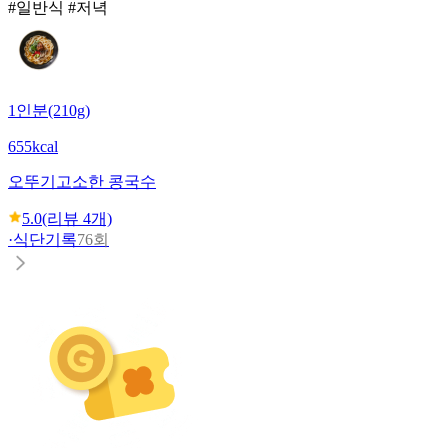
#일반식 #저녁
1인분(210g)
655kcal
오뚜기
고소한 콩국수
5.0
(리뷰
4
개)
·
식단기록
76회