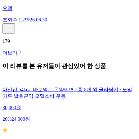
으앵
조회수
1.2만
26.06.30
179
더보기
이 리뷰를 본 유저들이 관심있어 한 상품
다신샵 54kcal 바로먹는 곤약이면 2종 6개 외 골라담기 / 노밀
가루 발효곤약 모밀소바 우동
30,000
원
20
%
24,000
원