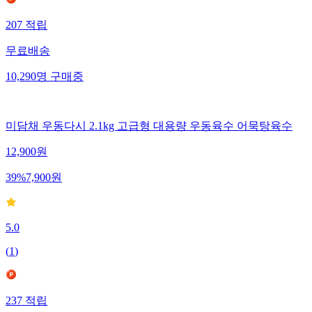
207
적립
무료배송
10,290
명
구매중
미담채 우동다시 2.1kg 고급형 대용량 우동육수 어묵탕육수
12,900
원
39
%
7,900
원
5.0
(
1
)
237
적립