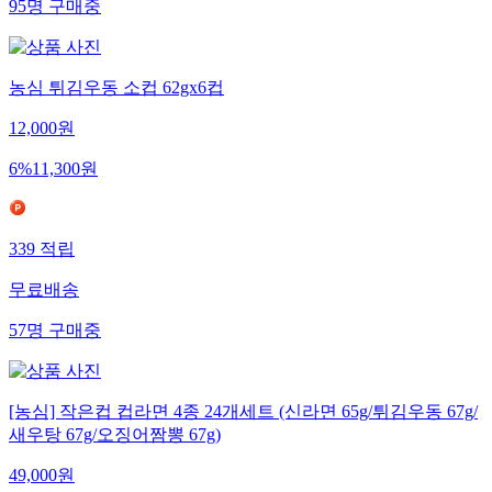
95
명
구매중
농심 튀김우동 소컵 62gx6컵
12,000
원
6
%
11,300
원
339
적립
무료배송
57
명
구매중
[농심] 작은컵 컵라면 4종 24개세트 (신라면 65g/튀김우동 67g/
새우탕 67g/오징어짬뽕 67g)
49,000
원