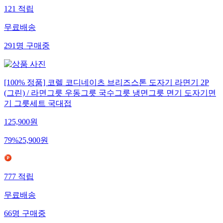
121
적립
무료배송
291
명
구매중
[100% 정품] 코렐 코디네이츠 브리즈스톤 도자기 라면기 2P
(그린) / 라면그릇 우동그릇 국수그릇 냉면그릇 면기 도자기면
기 그릇세트 국대접
125,900
원
79
%
25,900
원
777
적립
무료배송
66
명
구매중