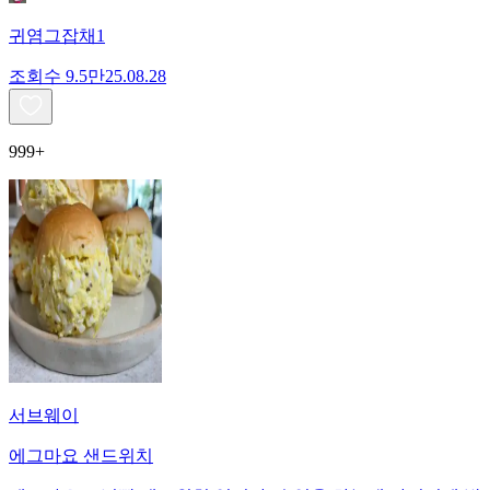
귀염그잡채1
조회수
9.5만
25.08.28
999+
서브웨이
에그마요 샌드위치