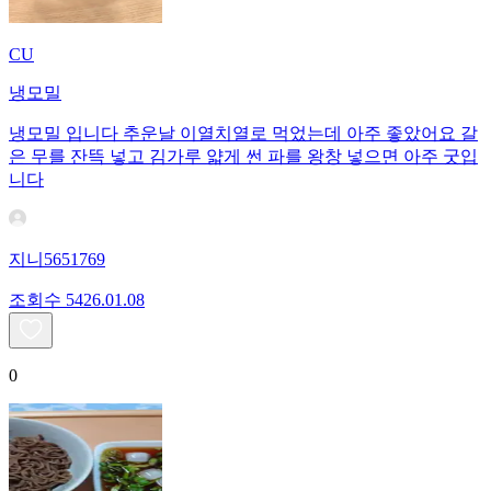
CU
냉모밀
냉모밀 입니다 추운날 이열치열로 먹었는데 아주 좋았어요 갈
은 무를 잔뜩 넣고 김가루 얇게 썬 파를 왕창 넣으면 아주 굿입
니다
지니5651769
조회수
54
26.01.08
0