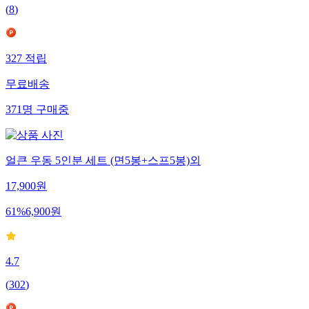
(
8
)
327
적립
무료배송
371
명
구매중
얼큰 우동 5인분 세트 (면5봉+스프5봉)외
17,900
원
61
%
6,900
원
4.7
(
302
)