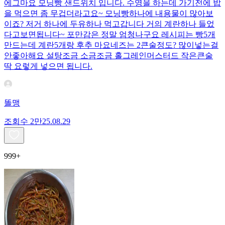
에그마요 모닝빵 샌드위치 입니다. 수영을 하는데 가기전에 밥
을 먹으면 좀 무겁더라고요~ 모닝빵하나에 내용물이 많아보
이죠? 저거 하나에 두유하나 먹고갑니다 거의 계란하나 들었
다고보면됩니다~ 포만감은 정말 엄청나구요 레시피는 빵5개
만드는데 계란5개랑 후추 마요네즈는 2큰술정도? 많이넣는걸
안좋아해요 설탕조금 소금조금 홀그레인머스터드 작은큰술
딱 요렇게 넣으면 됩니다.
똘맹
조회수
2만
25.08.29
999+