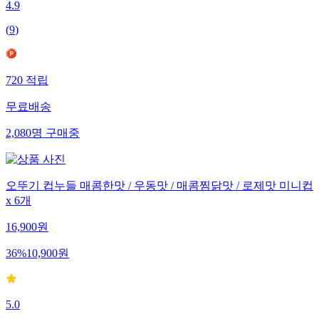
4.9
(
9
)
720
적립
무료배송
2,080
명
구매중
오뚜기 컵누들 매콤한맛 / 우동맛 / 매콤찜닭맛 / 로제맛 미니컵
x 6개
16,900
원
36
%
10,900
원
5.0