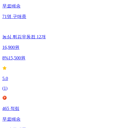
무료배송
71
명
구매중
농심 튀김우동컵 12개
16,900
원
8
%
15,500
원
5.0
(
1
)
465
적립
무료배송