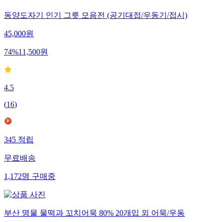
동양도자기 인기 그릇 모음전 (공기대접/우동기/접시)
45,000
원
74
%
11,500
원
4.5
(
16
)
345
적립
무료배송
1,172
명
구매중
부산 명물 물떡과 꼬치어묵 80% 20개입 외 어묵/우동