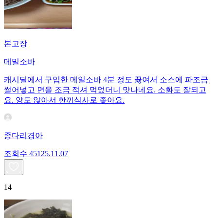
본고장
메밀소바
캐시딜에서 구입한 메일소바 4분 정도 끓여서 소스에 파조금
썰어넣고 면을 조금 적셔 먹었더니 맛나네요. 소화도 잘되고
요. 양도 않아서 한끼식사로 좋아요.
종다리경아
조회수
451
25.11.07
14