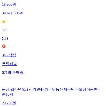
18,900
원
39
%
11,500
원
4.4
(
11
)
345
적립
무료배송
671
명
구매중
농심 컵라면(소) 신라면4+튀김우동4+새우탕4+오징어짬뽕4
총16개
29,200
원