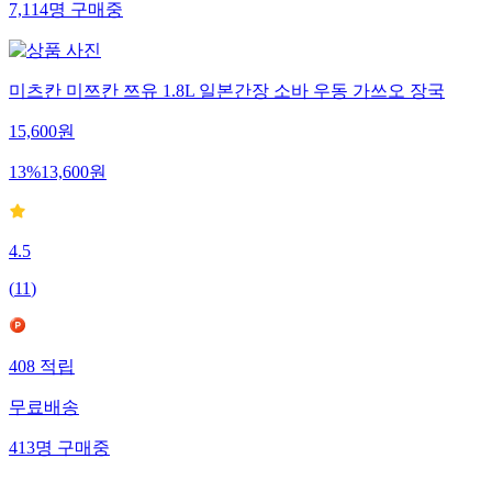
7,114
명
구매중
미츠칸 미쯔칸 쯔유 1.8L 일본간장 소바 우동 가쓰오 장국
15,600
원
13
%
13,600
원
4.5
(
11
)
408
적립
무료배송
413
명
구매중