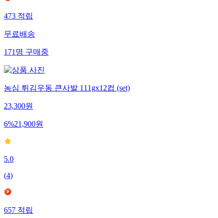
473
적립
무료배송
171
명
구매중
농심 튀김우동 큰사발 111gx12컵 (set)
23,300
원
6
%
21,900
원
5.0
(
4
)
657
적립