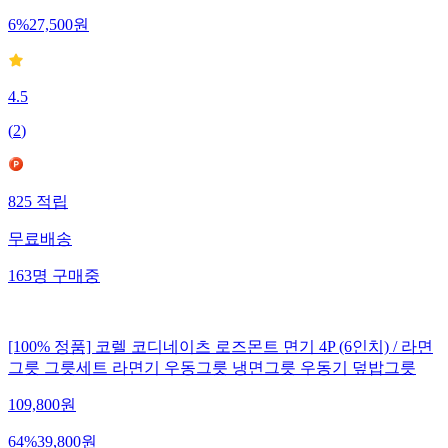
6
%
27,500
원
4.5
(
2
)
825
적립
무료배송
163
명
구매중
[100% 정품] 코렐 코디네이츠 로즈몬트 면기 4P (6인치) / 라면
그릇 그릇세트 라면기 우동그릇 냉면그릇 우동기 덮밥그릇
109,800
원
64
%
39,800
원