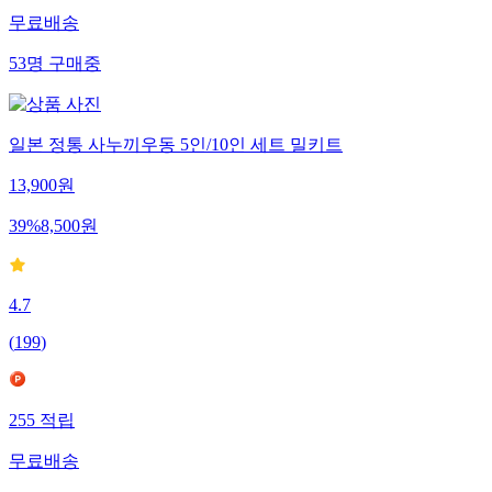
무료배송
53
명
구매중
일본 정통 사누끼우동 5인/10인 세트 밀키트
13,900
원
39
%
8,500
원
4.7
(
199
)
255
적립
무료배송