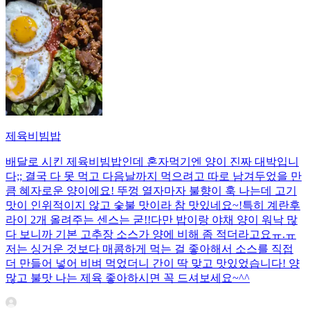
제육비빔밥
배달로 시킨 제육비빔밥인데 혼자먹기엔 양이 진짜 대박입니
다;; 결국 다 못 먹고 다음날까지 먹으려고 따로 남겨두었을 만
큼 혜자로운 양이에요! 뚜껑 열자마자 불향이 훅 나는데 고기
맛이 인위적이지 않고 숯불 맛이라 참 맛있네요~!특히 계란후
라이 2개 올려주는 센스는 굳!! ​다만 밥이랑 야채 양이 워낙 많
다 보니까 기본 고추장 소스가 양에 비해 좀 적더라고요ㅠ.ㅠ
저는 싱거운 것보다 매콤하게 먹는 걸 좋아해서 소스를 직접
더 만들어 넣어 비벼 먹었더니 간이 딱 맞고 맛있었습니다! 양
많고 불맛 나는 제육 좋아하시면 꼭 드셔보세요~^^