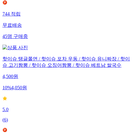
744
적립
무료배송
45
명
구매중
핫이슈 탱글쫄면 / 핫이슈 포차 우동 / 핫이슈 유니짜장 / 핫이
슈 고기짬뽕 / 핫이슈 오징어짬뽕 / 핫이슈 베트남 쌀국수
4,500
원
10
%
4,050
원
5.0
(
6
)