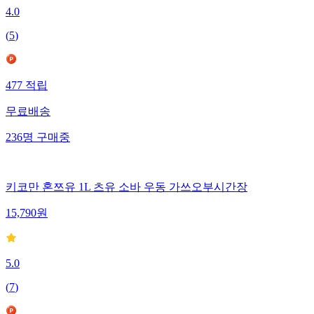
4.0
(
5
)
477
적립
무료배송
236
명
구매중
키코만 혼쯔유 1L 츠유 소바 우동 가쓰오부시간장
15,790
원
5.0
(
7
)