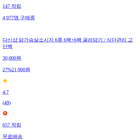
147
적립
4,977
명
구매중
다신샵 닭가슴살소시지 6종 6팩+6팩 골라담기 / 식단관리 고
단백
30,000
원
27
%
21,900
원
4.7
(
49
)
657
적립
무료배송