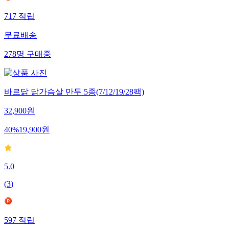
717
적립
무료배송
278
명
구매중
바르닭 닭가슴살 만두 5종(7/12/19/28팩)
32,900
원
40
%
19,900
원
5.0
(
3
)
597
적립