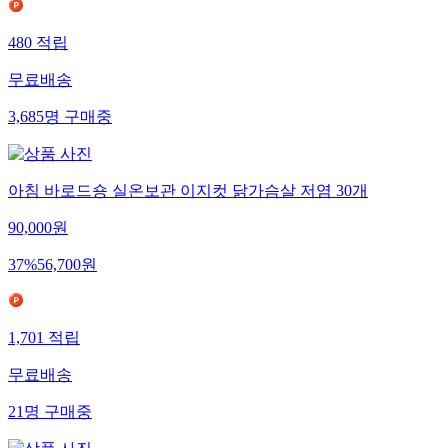
480
적립
무료배송
3,685
명
구매중
아침 바로드숑 실온보관 이지컷 닭가슴살 저염 30개
90,000
원
37
%
56,700
원
1,701
적립
무료배송
21
명
구매중