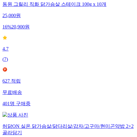
동원 그릴리 직화 닭가슴살 스테이크 100g x 10개
25,000
원
16
%
20,900
원
4.7
(
7
)
627
적립
무료배송
401
명
구매중
허닭ON 실온 닭가슴살/닭다리살/감자/고구마/현미곤약밥 2+2
골라담기