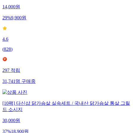
14,000
원
29
%
9,900
원
4.6
(
828
)
297
적립
31,741
명
구매중
[10팩] 다신샵 닭가슴살 실속세트 / 국내산 닭가슴살 통살 그릴
드 소시지
30,000
원