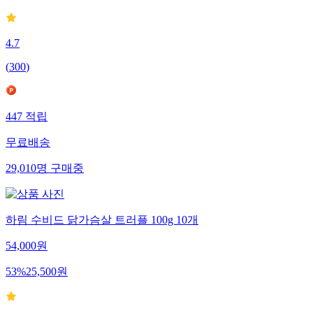
4.7
(
300
)
447
적립
무료배송
29,010
명
구매중
하림 수비드 닭가슴살 트러플 100g 10개
54,000
원
53
%
25,500
원