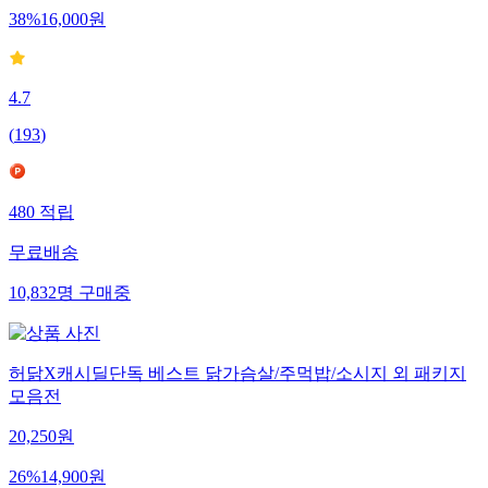
38
%
16,000
원
4.7
(
193
)
480
적립
무료배송
10,832
명
구매중
허닭X캐시딜단독 베스트 닭가슴살/주먹밥/소시지 외 패키지
모음전
20,250
원
26
%
14,900
원