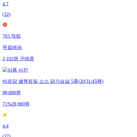
4.7
(
32
)
765
적립
무료배송
2,102
명
구매중
바르닭 셀렉트밀 소스 닭가슴살 5종(20/31/45팩)
98,000
원
71
%
28,900
원
4.4
(
37
)