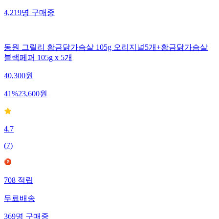
4,219
명
구매중
동원 그릴리 황금닭가슴살 105g 오리지널5개+황금닭가슴살
블랙페퍼 105g x 5개
40,300
원
41
%
23,600
원
4.7
(
7
)
708
적립
무료배송
369
명
구매중