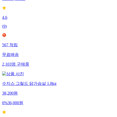
37
%
18,900
원
4.6
(
9
)
567
적립
무료배송
2,103
명
구매중
수지스 그릴드 닭가슴살 1.8kg
38,200
원
6
%
36,000
원