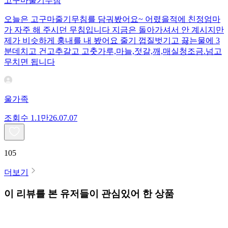
고구마줄기무침
오늘은 고구마줄기무침를 담궈봤어요~ 어렸을적에 친정엄마
가 자주 해 주시던 무침입니다 지금은 돌아가셔서 안 계시지만
제가 비슷하게 훙내를 내 봤어요 줄기 껍질벗기고 끓는물에 3
분데치고 건고추갈고 고춧가루,마늘,젓갈,깨,매실청조금.넘고
무치면 됩니다
울가족
조회수
1.1만
26.07.07
105
더보기
이 리뷰를 본 유저들이 관심있어 한 상품