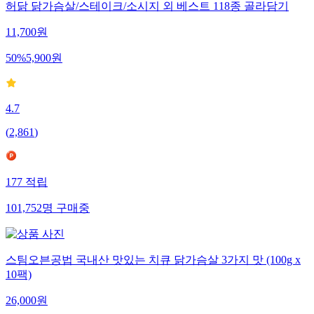
허닭 닭가슴살/스테이크/소시지 외 베스트 118종 골라담기
11,700
원
50
%
5,900
원
4.7
(
2,861
)
177
적립
101,752
명
구매중
스팀오븐공법 국내산 맛있는 치큐 닭가슴살 3가지 맛 (100g x
10팩)
26,000
원