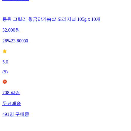
동원 그릴리 황금닭가슴살 오리지널 105g x 10개
32,000
원
26
%
23,600
원
5.0
(
5
)
708
적립
무료배송
491
명
구매중