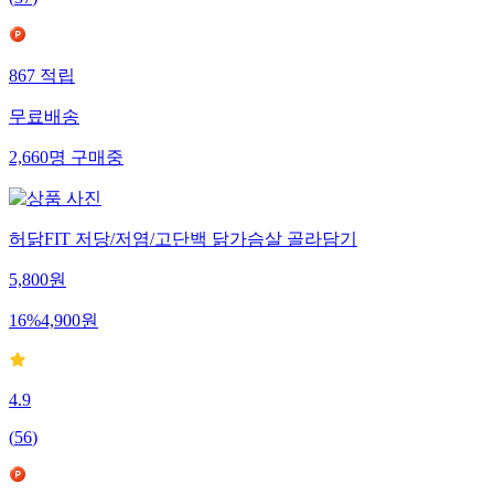
867
적립
무료배송
2,660
명
구매중
허닭FIT 저당/저염/고단백 닭가슴살 골라담기
5,800
원
16
%
4,900
원
4.9
(
56
)