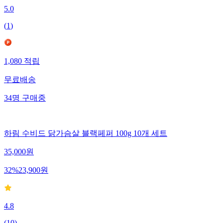
5.0
(
1
)
1,080
적립
무료배송
34
명
구매중
하림 수비드 닭가슴살 블랙페퍼 100g 10개 세트
35,000
원
32
%
23,900
원
4.8