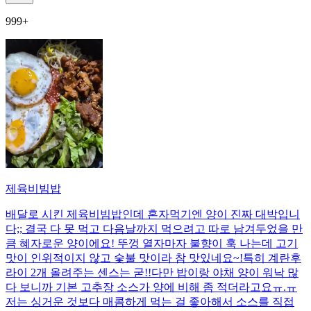
999+
제육비빔밥
배달로 시킨 제육비빔밥인데 혼자먹기엔 양이 진짜 대박입니
다;; 결국 다 못 먹고 다음날까지 먹으려고 따로 남겨두었을 만
큼 혜자로운 양이에요! 뚜껑 열자마자 불향이 훅 나는데 고기
맛이 인위적이지 않고 숯불 맛이라 참 맛있네요~!특히 계란후
라이 2개 올려주는 센스는 굳!! ​다만 밥이랑 야채 양이 워낙 많
다 보니까 기본 고추장 소스가 양에 비해 좀 적더라고요ㅠ.ㅠ
저는 싱거운 것보다 매콤하게 먹는 걸 좋아해서 소스를 직접