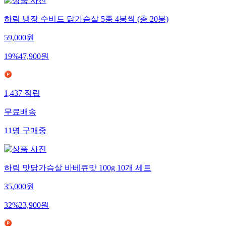
하림 냉장 수비드 닭가슴살 5종 4봉씩 (총 20봉)
59,000
원
19
%
47,900
원
1,437
적립
무료배송
11
명
구매중
하림 맛닭가슴살 바베큐맛 100g 10개 세트
35,000
원
32
%
23,900
원