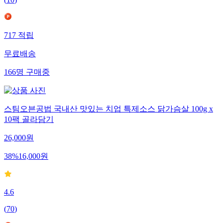
(
10
)
717
적립
무료배송
166
명
구매중
스팀오븐공법 국내산 맛있는 치업 특제소스 닭가슴살 100g x
10팩 골라담기
26,000
원
38
%
16,000
원
4.6
(
70
)