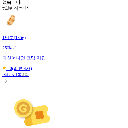
었습니다.
#일반식 #간식
1인분(135g)
250kcal
다신
어니언 크림 치킨
5.0
(리뷰
4
개)
·
식단기록
3회