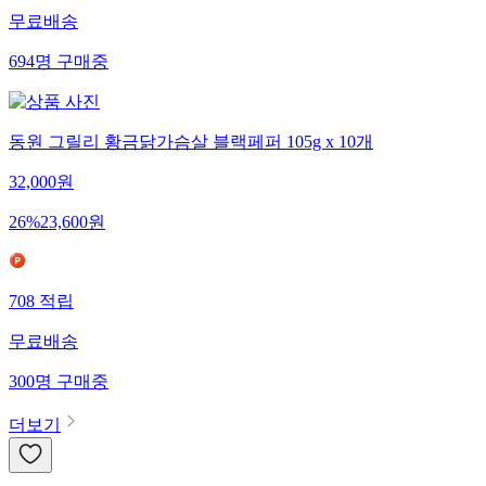
무료배송
694
명
구매중
동원 그릴리 황금닭가슴살 블랙페퍼 105g x 10개
32,000
원
26
%
23,600
원
708
적립
무료배송
300
명
구매중
더보기