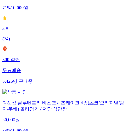
71
%
10,000
원
4.8
(
74
)
300
적립
무료배송
5,426
명
구매중
다신샵 글루텐프리 바스크치즈케이크 4종(초코/오리지널/말
차/우베) 골라담기 / 저당 식단빵
30,000
원