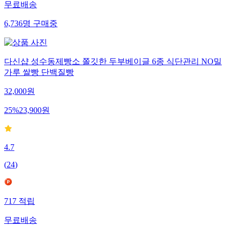
무료배송
6,736
명
구매중
다신샵 성수동제빵소 쫄깃한 두부베이글 6종 식단관리 NO밀
가루 쌀빵 단백질빵
32,000
원
25
%
23,900
원
4.7
(
24
)
717
적립
무료배송