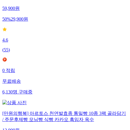
59,900
원
50
%
29,900
원
4.6
(
55
)
0
적립
무료배송
6,130
명
구매중
[만원의행복] 아르토스 천연발효종 통밀빵 10종 3팩 골라담기
/ 주문후제빵 모닝빵 식빵 카카오 흑임자 옥수