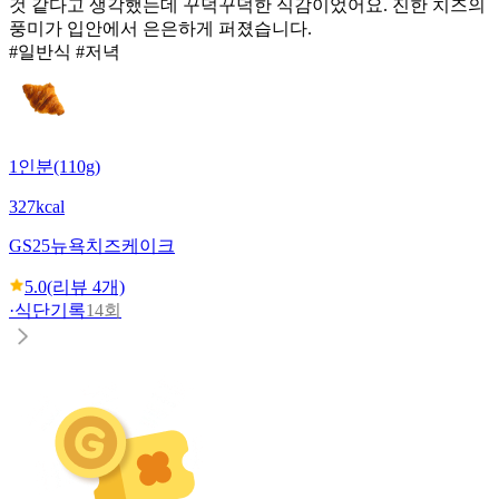
것 같다고 생각했는데 꾸덕꾸덕한 식감이었어요. 진한 치즈의
풍미가 입안에서 은은하게 퍼졌습니다.
#일반식 #저녁
1인분(110g)
327kcal
GS25
뉴욕치즈케이크
5.0
(리뷰
4
개)
·
식단기록
14회