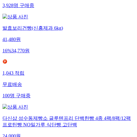
3,928
명
구매중
발효보리건빵(신흥제과 6kg)
41,480
원
16
%
34,770
원
1,043
적립
무료배송
100
명
구매중
다신샵 성수동제빵소 글루텐프리 단백한빵 4종 4팩/8팩/12팩
프로틴빵 NO밀가루 식단빵 고단백