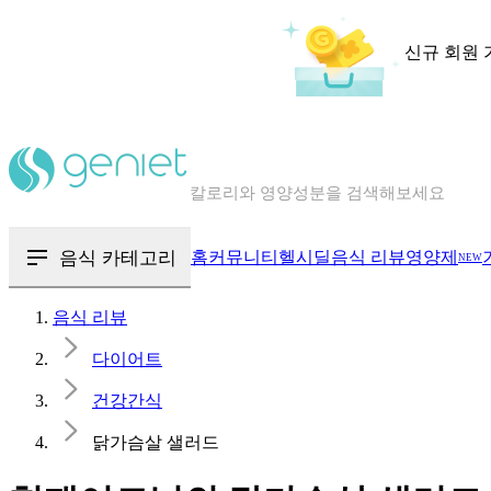
신규 회원 
칼로리와 영양성분을 검색해보세요
혈당 · 다이어트 음식 검색해보세요
음식 · 영양제 리뷰를 찾아보세요
음식 카테고리
홈
커뮤니티
헬시딜
음식 리뷰
영양제
NEW
음식 리뷰
다이어트
건강간식
닭가슴살 샐러드