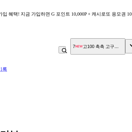
가입 혜택!
지금 가입하면
G 포인트 10,000P + 캐시로또 응모권 1
7
고100 촉촉 고구마 스틱
기록