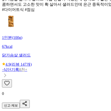
콤하면서도 고소한 맛이 확 살아서 샐러드인데 은근 중독적이었
#다이어트식 #점심
1인분(100g)
67kcal
닭가슴살 샐러드
4.9
(리뷰
147
개)
·
식단기록
8천+
0
신고·제보