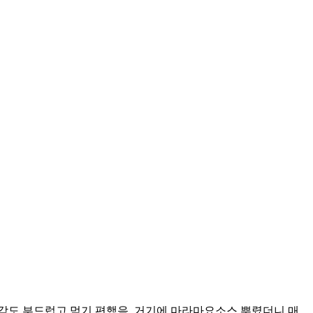
감도 부드럽고 먹기 편했음. 거기에 마라마요소스 뿌렸더니 매