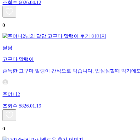
조회수
60
26.04.12
0
달담
고구마 말랭이
쫀득한 고구마 말랭이 간식으로 먹습니다. 입심심할때 먹기에도
주여니2
조회수
58
26.01.19
0