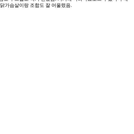
 닭가슴살이랑 조합도 잘 어울렸음.