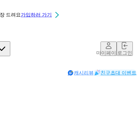
0장
드려요
가입하러 가기
마이페이지
로그인
캐시리뷰
친구초대 이벤트