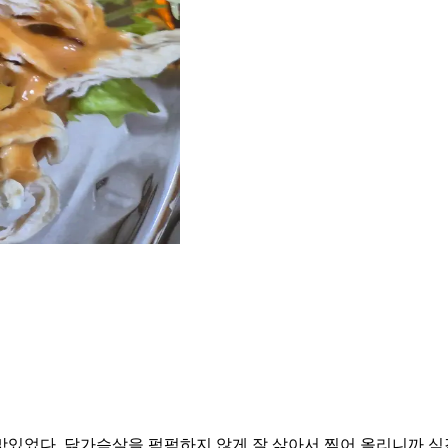
맛있었다. 닭가슴살을 퍽퍽하지 않게 잘 삶아서 찢어 올리니까 식