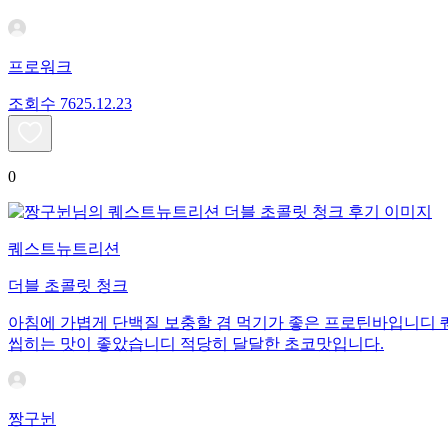
프로워크
조회수
76
25.12.23
0
퀘스트뉴트리션
더블 초콜릿 청크
아침에 가볍게 단백질 보충할 겸 먹기가 좋은 프로틴바입니디
씹히는 맛이 좋았습니디 적당히 달달한 초코맛입니다.
짱구뉜