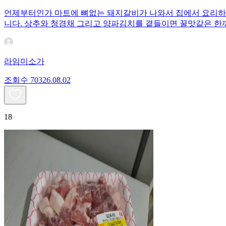
언제부터인가 마트에 뼈없는 돼지갈비가 나와서 집에서 요리하
니다. 상추와 청경채 그리고 양파김치를 곁들이면 꿀맛같은 한
라임미소가
조회수
703
26.08.02
18