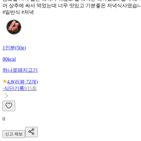
어 상추에 싸서 먹었는데 너무 맛있고 기분좋은 저녁식사였습니
#일반식 #저녁
1인분(50g)
80kcal
하나로
돼지고기
4.8
(리뷰
72
개)
·
식단기록
935회
0
신고·제보