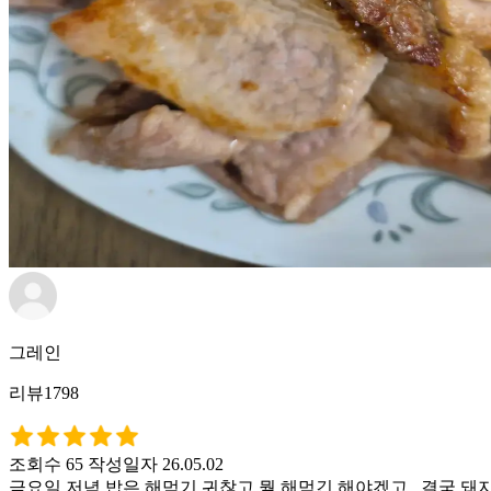
그레인
리뷰1798
조회수 65
작성일자 26.05.02
금요일 저녁 밥은 해먹기 귀찮고 뭘 해먹긴 해야겠고.. 결국 