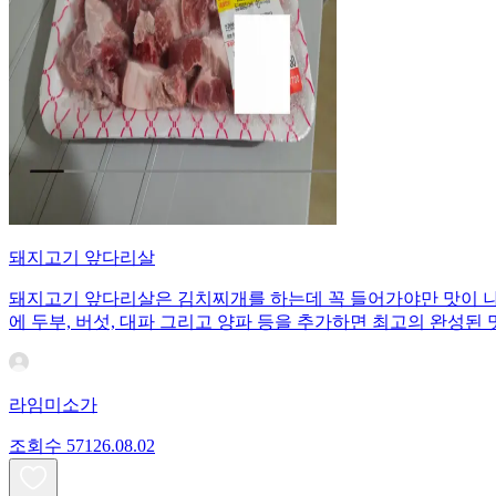
돼지고기 앞다리살
돼지고기 앞다리살은 김치찌개를 하는데 꼭 들어가야만 맛이 나
에 두부, 버섯, 대파 그리고 양파 등을 추가하면 최고의 완성된 
라임미소가
조회수
571
26.08.02