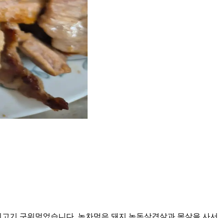
돼지고기 구워먹었습니다. 녹차먹은 돼지 녹돈삼겹살과 목살을 사