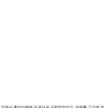
서 집에서 후라이팬에 지글지글 구워먹었어요. 파채를 고기에 얹