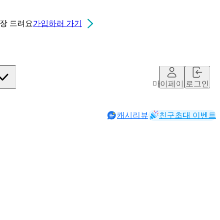
0장
드려요
가입하러 가기
마이페이지
로그인
캐시리뷰
친구초대 이벤트