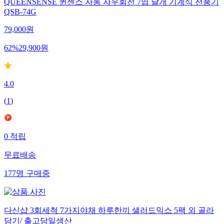
QUEENSENSE 퀸센스 자동 자우회전 7엽 날개 기계식 선풍기
QSB-74G
79,000
원
62
%
29,900
원
4.0
(
1
)
0
적립
무료배송
177
명
구매중
다신샵 3회세척 7가지야채 하루한끼 샐러드믹스 5팩 외 골라
담기/ 출고당일생산