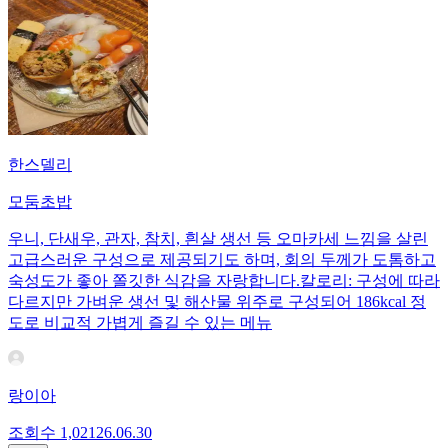
한스델리
모둠초밥
우니, 단새우, 관자, 참치, 흰살 생선 등 오마카세 느낌을 살린
고급스러운 구성으로 제공되기도 하며, 회의 두께가 도톰하고
숙성도가 좋아 쫄깃한 식감을 자랑합니다.칼로리: 구성에 따라
다르지만 가벼운 생선 및 해산물 위주로 구성되어 186kcal 정
도로 비교적 가볍게 즐길 수 있는 메뉴
랑이아
조회수
1,021
26.06.30