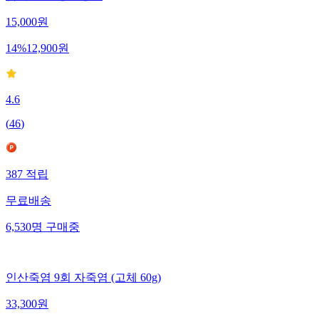
15,000
원
14
%
12,900
원
4.6
(
46
)
387
적립
무료배송
6,530
명
구매중
인산죽염 9회 자죽염 (고체 60g)
33,300
원