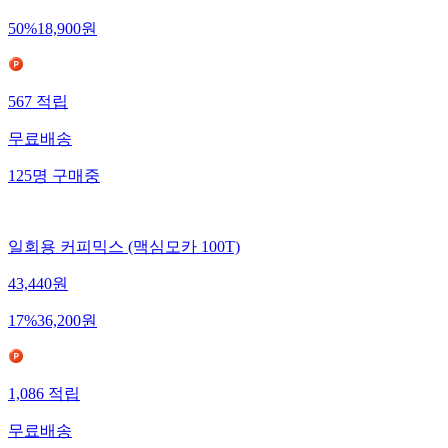
50
%
18,900
원
567
적립
무료배송
125
명
구매중
일회용 커피믹스 (맥심모카 100T)
43,440
원
17
%
36,200
원
1,086
적립
무료배송