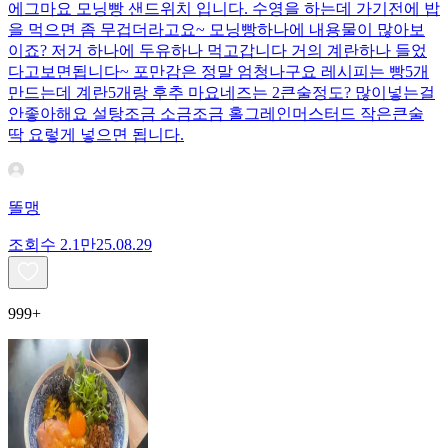
에그마요 모닝빵 샌드위치 입니다. 수영을 하는데 가기전에 밥
을 먹으면 좀 무겁더라고요~ 모닝빵하나에 내용물이 많아보
이죠? 저거 하나에 두유하나 먹고갑니다 거의 계란하나 들었
다고보면됩니다~ 포만감은 정말 엄청나구요 레시피는 빵5개
만드는데 계란5개랑 후추 마요네즈는 2큰술정도? 많이넣는걸
안좋아해요 설탕조금 소금조금 홀그레인머스터드 작은큰술
딱 요렇게 넣으면 됩니다.
똘맹
조회수
2.1만
25.08.29
999+