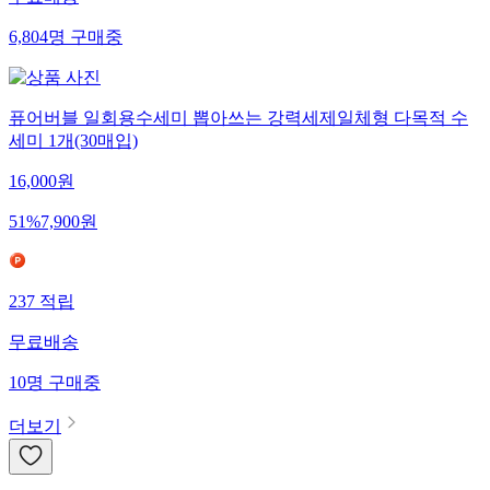
무료배송
6,804
명
구매중
퓨어버블 일회용수세미 뽑아쓰는 강력세제일체형 다목적 수
세미 1개(30매입)
16,000
원
51
%
7,900
원
237
적립
무료배송
10
명
구매중
더보기