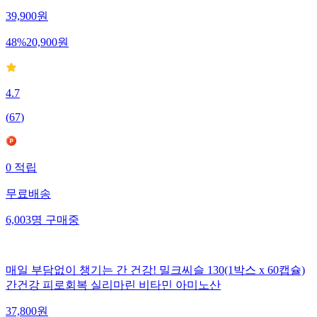
39,900
원
48
%
20,900
원
4.7
(
67
)
0
적립
무료배송
6,003
명
구매중
매일 부담없이 챙기는 간 건강! 밀크씨슬 130(1박스 x 60캡슐)
간건강 피로회복 실리마린 비타민 아미노산
37,800
원