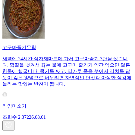
고구마줄기무침
새벽에 24시간 식자재마트에 가서 고구마줄기 3단을 샀습니
다. 껍질을 벗겨서 끓는 물에 고구마 줄기가 약간 익으면 얼른
찬물에 헹굽니다. 물기를 짜고, 밀가루 풀을 쑤어서 김치를 담
듯이 갖은 양념으로 버무리면 자연적인 단맛과 아삭한 식감에
놀라는 맛있는 반찬이 됩니다.
라임미소가
조회수
2,372
26.08.01