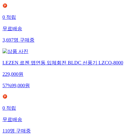
0
적립
무료배송
3,697
명
구매중
LEZEN 르젠 앱연동 입체회전 BLDC 선풍기 LZCO-8000
229,000
원
57
%
99,000
원
0
적립
무료배송
110
명
구매중