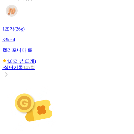
1조각(26g)
33kcal
캘리포니아 롤
4.8
(리뷰
63
개)
·
식단기록
145회