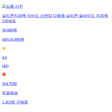
실리콘지퍼백 수비드 스탠딩 다회용 실리콘 슬라이드 지퍼팩
3개세트
30,000
원
44
%
16,800
원
4.6
(
40
)
504
적립
무료배송
2,263
명
구매중