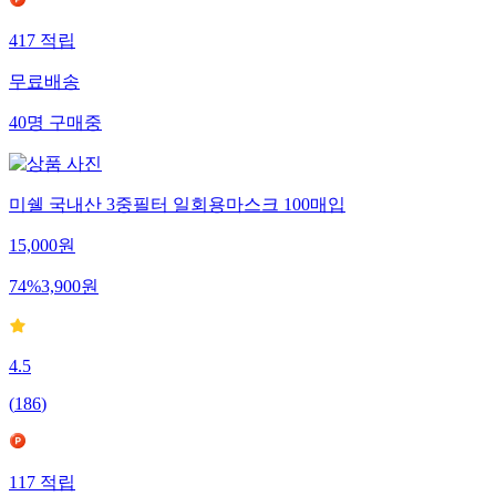
417
적립
무료배송
40
명
구매중
미쉘 국내산 3중필터 일회용마스크 100매입
15,000
원
74
%
3,900
원
4.5
(
186
)
117
적립