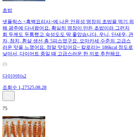
초밥
넷플릭스 <흑백요리사>에 나온 안유성 명장의 초밥을 먹기 위
해 광주에 다녀왔어요. 확실히 명장이 만든 초밥이라 그런지
회 두께도 두툼했고 숙성도도 딱 좋았습니다. 우니, 단새우, 관
자, 참치, 흰살 생선 총 5피스였구요. 오마카세 수준의 고급스
러운 맛을 느꼈어요. 정말 맛있어요~ 칼로리는 186kcal 정도로
낮아서, 다이어트 중일 때 고급스러운 한 끼로 추천해요.
다이어터s2
조회수
1,275
25.08.28
75