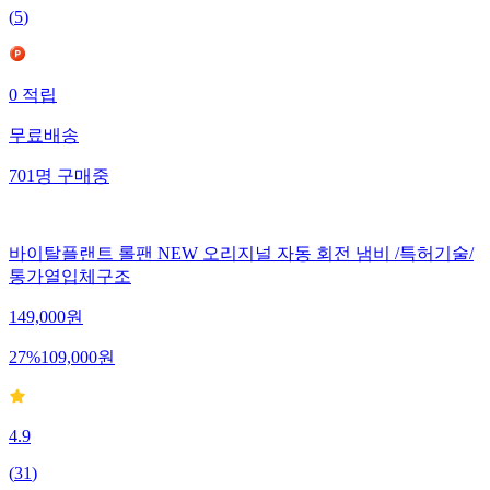
(
5
)
0
적립
무료배송
701
명
구매중
바이탈플랜트 롤팬 NEW 오리지널 자동 회전 냄비 /특허기술/
통가열입체구조
149,000
원
27
%
109,000
원
4.9
(
31
)