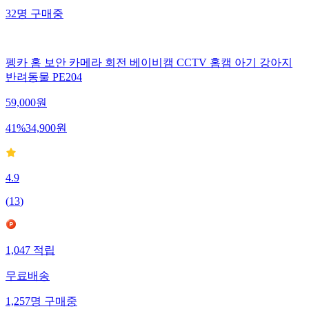
32
명
구매중
펭카 홈 보안 카메라 회전 베이비캠 CCTV 홈캠 아기 강아지
반려동물 PE204
59,000
원
41
%
34,900
원
4.9
(
13
)
1,047
적립
무료배송
1,257
명
구매중