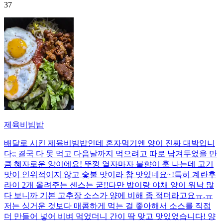
37
제육비빔밥
배달로 시킨 제육비빔밥인데 혼자먹기엔 양이 진짜 대박입니
다;; 결국 다 못 먹고 다음날까지 먹으려고 따로 남겨두었을 만
큼 혜자로운 양이에요! 뚜껑 열자마자 불향이 훅 나는데 고기
맛이 인위적이지 않고 숯불 맛이라 참 맛있네요~!특히 계란후
라이 2개 올려주는 센스는 굳!! ​다만 밥이랑 야채 양이 워낙 많
다 보니까 기본 고추장 소스가 양에 비해 좀 적더라고요ㅠ.ㅠ
저는 싱거운 것보다 매콤하게 먹는 걸 좋아해서 소스를 직접
더 만들어 넣어 비벼 먹었더니 간이 딱 맞고 맛있었습니다! 양