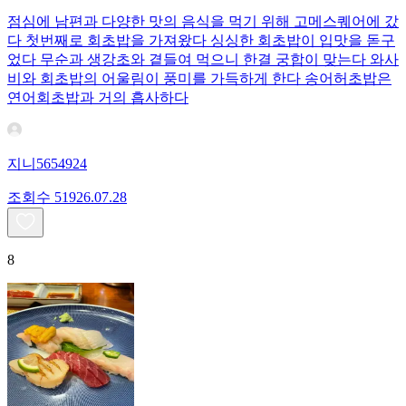
점심에 남편과 다양한 맛의 음식을 먹기 위해 고메스퀘어에 갔
다 첫번째로 회초밥을 가져왔다 싱싱한 회초밥이 입맛을 돋구
었다 무순과 생강초와 곁들여 먹으니 한결 궁합이 맞는다 와사
비와 회초밥의 어울림이 풍미를 가득하게 한다 송어허초밥은
연어회초밥과 거의 흡사하다
지니5654924
조회수
519
26.07.28
8