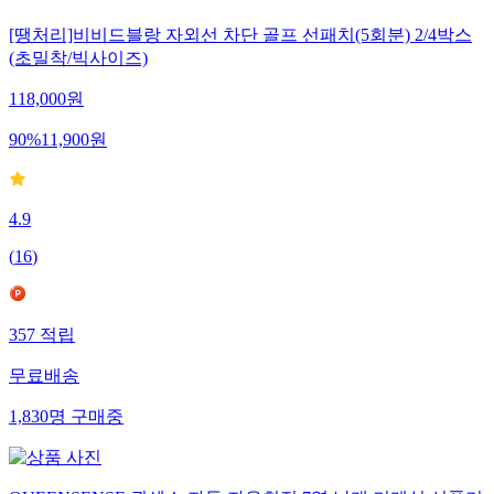
[땡처리]비비드블랑 자외선 차단 골프 선패치(5회분) 2/4박스
(초밀착/빅사이즈)
118,000
원
90
%
11,900
원
4.9
(
16
)
357
적립
무료배송
1,830
명
구매중