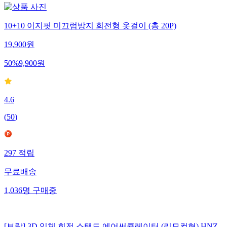
10+10 이지핏 미끄럼방지 회전형 옷걸이 (총 20P)
19,900
원
50
%
9,900
원
4.6
(
50
)
297
적립
무료배송
1,036
명
구매중