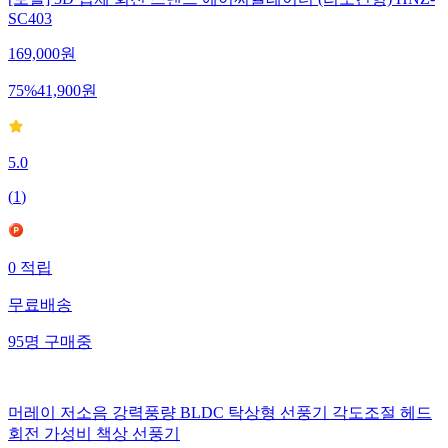
[보랄] 3D 입체 회전 스탠드 에어써큘레이터 (리모컨형) HNZ-
SC403
169,000
원
75
%
41,900
원
5.0
(
1
)
0
적립
무료배송
95
명
구매중
머레이 저소음 강력풍량 BLDC 탁상형 선풍기 각도조절 헤드
회전 가성비 책상 선풍기