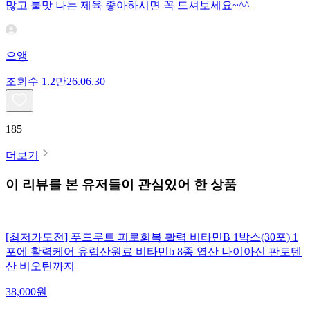
많고 불맛 나는 제육 좋아하시면 꼭 드셔보세요~^^
으앵
조회수
1.2만
26.06.30
185
더보기
이 리뷰를 본 유저들이 관심있어 한 상품
[최저가도전] 푸드루트 피로회복 활력 비타민B 1박스(30포) 1
포에 활력케어 유럽산원료 비타민b 8종 엽산 나이아신 판토텐
산 비오틴까지
38,000
원