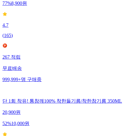
77
%
8,900
원
4.7
(
165
)
267
적립
무료배송
999,999+
명
구매중
단 1회 착유! 통참깨100% 착한들기름/착한참기름 350ML
20,900
원
52
%
10,000
원