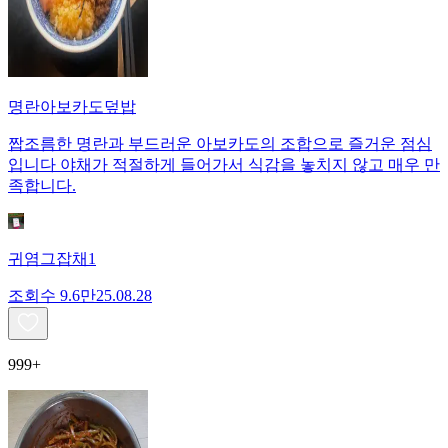
명란아보카도덮밥
짭조름한 명란과 부드러운 아보카도의 조합으로 즐거운 점심
입니다 야채가 적절하게 들어가서 식감을 놓치지 않고 매우 만
족합니다.
귀염그잡채1
조회수
9.6만
25.08.28
999+