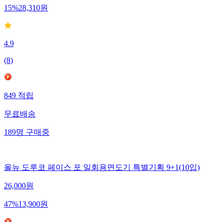
15
%
28,310
원
4.9
(
8
)
849
적립
무료배송
189
명
구매중
올뉴 도루코 페이스 포 일회용면도기 특별기획 9+1(10입)
26,000
원
47
%
13,900
원