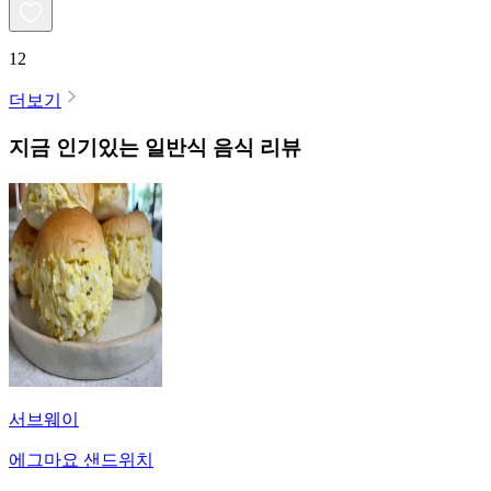
12
더보기
지금 인기있는
일반식
음식 리뷰
서브웨이
에그마요 샌드위치