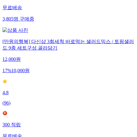
무료배송
3,805
명
구매중
[만원의행복] 다신샵 3회세척 바로먹는 샐러드믹스 / 토핑샐러
드 9종 세트구성 골라담기
12,000
원
17
%
10,000
원
4.8
(
96
)
300
적립