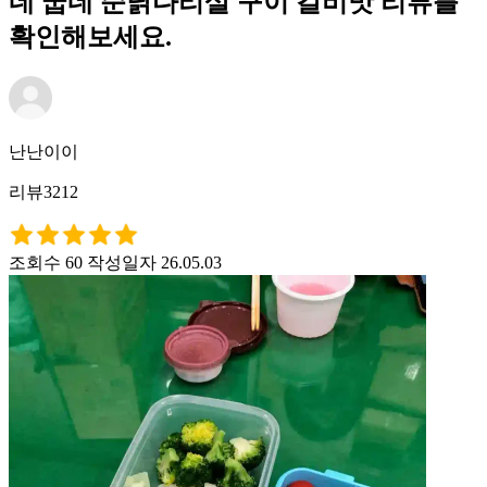
네 굽네 순닭다리살 구이 갈비맛 리뷰를
확인해보세요.
난난이이
리뷰3212
조회수 60
작성일자 26.05.03