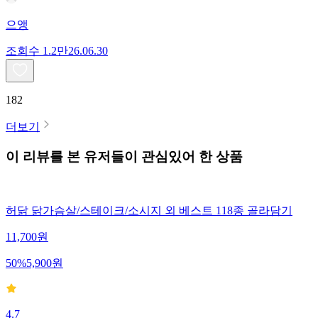
으앵
조회수
1.2만
26.06.30
182
더보기
이 리뷰를 본 유저들이 관심있어 한 상품
허닭 닭가슴살/스테이크/소시지 외 베스트 118종 골라담기
11,700
원
50
%
5,900
원
4.7