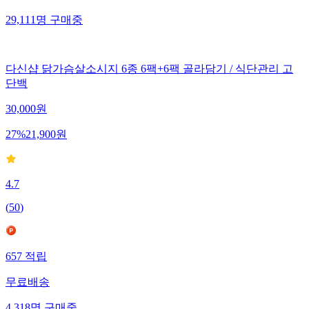
29,111
명
구매중
다신샵 닭가슴살소시지 6종 6팩+6팩 골라담기 / 식단관리 고
단백
30,000
원
27
%
21,900
원
4.7
(
50
)
657
적립
무료배송