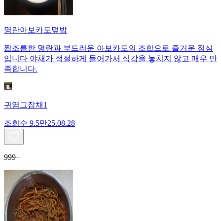
명란아보카도덮밥
짭조름한 명란과 부드러운 아보카도의 조합으로 즐거운 점심
입니다 야채가 적절하게 들어가서 식감을 놓치지 않고 매우 만
족합니다.
귀염그잡채1
조회수
9.5만
25.08.28
999+