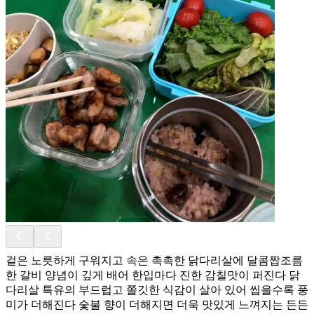
겉은 노릇하게 구워지고 속은 촉촉한 닭다리살에 달콤짭조름
한 갈비 양념이 깊게 배어 한입마다 진한 감칠맛이 퍼진다 닭
다리살 특유의 부드럽고 쫄깃한 식감이 살아 있어 씹을수록 풍
미가 더해진다 숯불 향이 더해지면 더욱 맛있게 느껴지는 든든