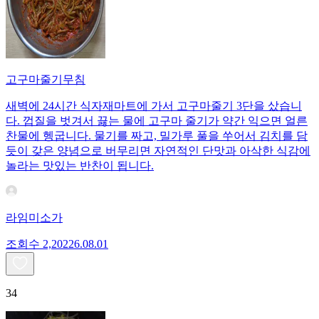
고구마줄기무침
새벽에 24시간 식자재마트에 가서 고구마줄기 3단을 샀습니
다. 껍질을 벗겨서 끓는 물에 고구마 줄기가 약간 익으면 얼른
찬물에 헹굽니다. 물기를 짜고, 밀가루 풀을 쑤어서 김치를 담
듯이 갖은 양념으로 버무리면 자연적인 단맛과 아삭한 식감에
놀라는 맛있는 반찬이 됩니다.
라임미소가
조회수
2,202
26.08.01
34