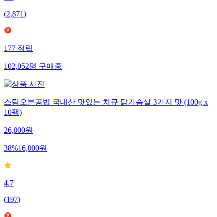
(
2,871
)
177
적립
102,052
명
구매중
스팀오븐공법 국내산 맛있는 치큐 닭가슴살 3가지 맛 (100g x
10팩)
26,000
원
38
%
16,000
원
4.7
(
197
)