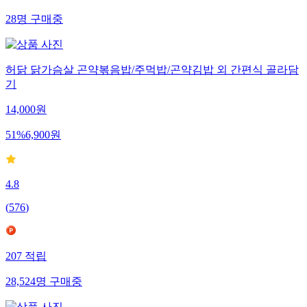
28
명
구매중
허닭 닭가슴살 곤약볶음밥/주먹밥/곤약김밥 외 간편식 골라담
기
14,000
원
51
%
6,900
원
4.8
(
576
)
207
적립
28,524
명
구매중