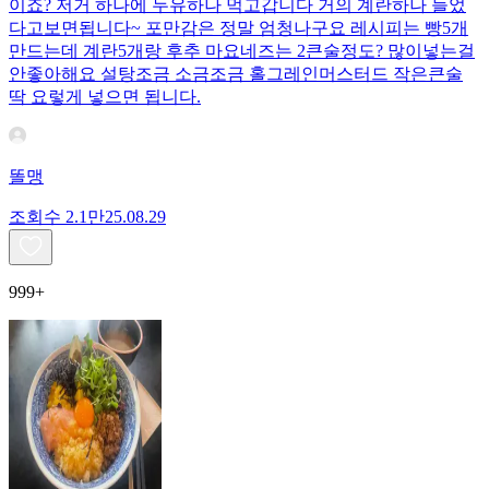
이죠? 저거 하나에 두유하나 먹고갑니다 거의 계란하나 들었
다고보면됩니다~ 포만감은 정말 엄청나구요 레시피는 빵5개
만드는데 계란5개랑 후추 마요네즈는 2큰술정도? 많이넣는걸
안좋아해요 설탕조금 소금조금 홀그레인머스터드 작은큰술
딱 요렇게 넣으면 됩니다.
똘맹
조회수
2.1만
25.08.29
999+