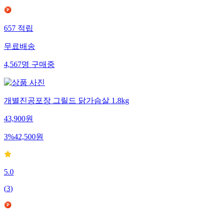
657
적립
무료배송
4,567
명
구매중
개별진공포장 그릴드 닭가슴살 1.8kg
43,900
원
3
%
42,500
원
5.0
(
3
)