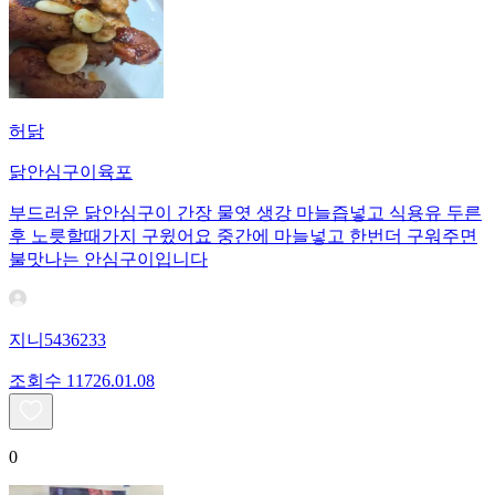
허닭
닭안심구이육포
부드러운 닭안심구이 간장 물엿 생강 마늘즙넣고 식용유 두른
후 노릇할때가지 구윘어요 중간에 마늘넣고 한번더 구워주면
불맛나는 안심구이입니다
지니5436233
조회수
117
26.01.08
0