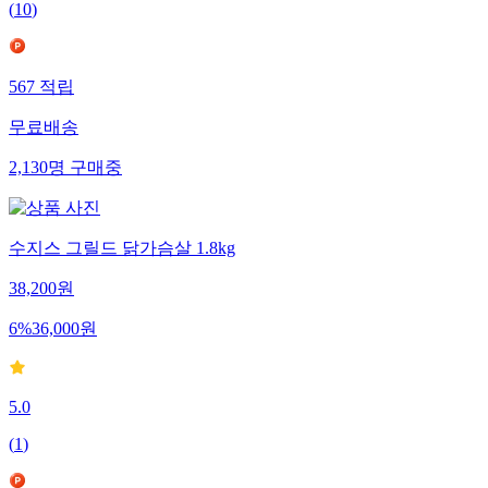
(
10
)
567
적립
무료배송
2,130
명
구매중
수지스 그릴드 닭가슴살 1.8kg
38,200
원
6
%
36,000
원
5.0
(
1
)