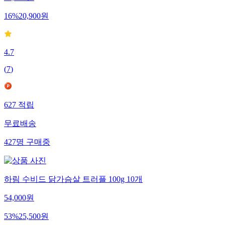
25,000
원
16
%
20,900
원
4.7
(
7
)
627
적립
무료배송
427
명
구매중
하림 수비드 닭가슴살 트러플 100g 10개
54,000
원
53
%
25,500
원