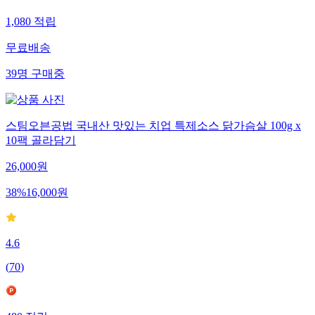
1,080
적립
무료배송
39
명
구매중
스팀오븐공법 국내산 맛있는 치업 특제소스 닭가슴살 100g x
10팩 골라담기
26,000
원
38
%
16,000
원
4.6
(
70
)