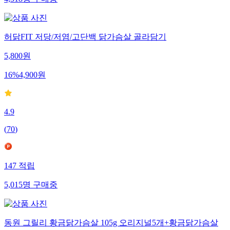
4,318
명
구매중
허닭FIT 저당/저염/고단백 닭가슴살 골라담기
5,800
원
16
%
4,900
원
4.9
(
70
)
147
적립
5,015
명
구매중
동원 그릴리 황금닭가슴살 105g 오리지널5개+황금닭가슴살