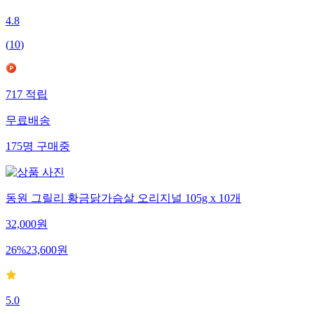
4.8
(
10
)
717
적립
무료배송
175
명
구매중
동원 그릴리 황금닭가슴살 오리지널 105g x 10개
32,000
원
26
%
23,600
원
5.0