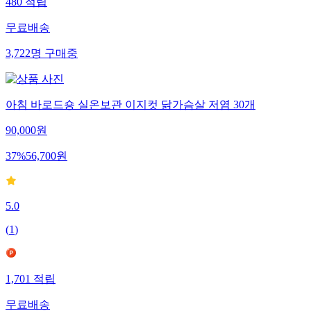
480
적립
무료배송
3,722
명
구매중
아침 바로드숑 실온보관 이지컷 닭가슴살 저염 30개
90,000
원
37
%
56,700
원
5.0
(
1
)
1,701
적립
무료배송