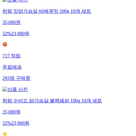
하림 맛닭가슴살 바베큐맛 100g 10개 세트
35,000
원
32
%
23,900
원
717
적립
무료배송
293
명
구매중
하림 수비드 닭가슴살 블랙페퍼 100g 10개 세트
35,000
원
32
%
23,900
원