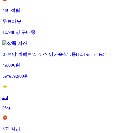
480
적립
무료배송
10,988
명
구매중
바르닭 셀렉트밀 소스 닭가슴살 5종(10/19/31/43팩)
49,000
원
59
%
19,900
원
4.4
(
38
)
597
적립