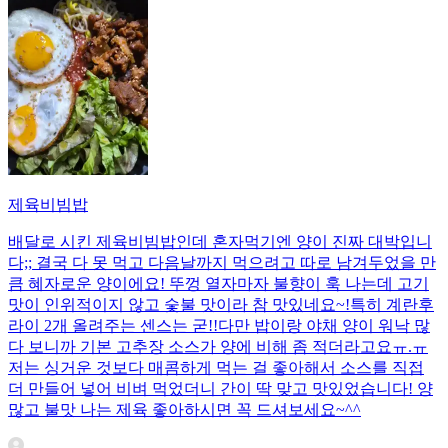
제육비빔밥
배달로 시킨 제육비빔밥인데 혼자먹기엔 양이 진짜 대박입니
다;; 결국 다 못 먹고 다음날까지 먹으려고 따로 남겨두었을 만
큼 혜자로운 양이에요! 뚜껑 열자마자 불향이 훅 나는데 고기
맛이 인위적이지 않고 숯불 맛이라 참 맛있네요~!특히 계란후
라이 2개 올려주는 센스는 굳!! ​다만 밥이랑 야채 양이 워낙 많
다 보니까 기본 고추장 소스가 양에 비해 좀 적더라고요ㅠ.ㅠ
저는 싱거운 것보다 매콤하게 먹는 걸 좋아해서 소스를 직접
더 만들어 넣어 비벼 먹었더니 간이 딱 맞고 맛있었습니다! 양
많고 불맛 나는 제육 좋아하시면 꼭 드셔보세요~^^