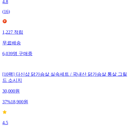
4.8
(
16
)
1,227
적립
무료배송
6,039
명
구매중
[10팩] 다신샵 닭가슴살 실속세트 / 국내산 닭가슴살 통살 그릴
드 소시지
30,000
원
37
%
18,900
원
4.5