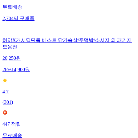
무료배송
2,704
명
구매중
허닭X캐시딜단독 베스트 닭가슴살/주먹밥/소시지 외 패키지
모음전
20,250
원
26
%
14,900
원
4.7
(
301
)
447
적립
무료배송