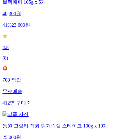
블랙페퍼 105g x 5개
40,300
원
41
%
23,600
원
4.8
(
8
)
708
적립
무료배송
412
명
구매중
동원 그릴리 직화 닭가슴살 스테이크 100g x 10개