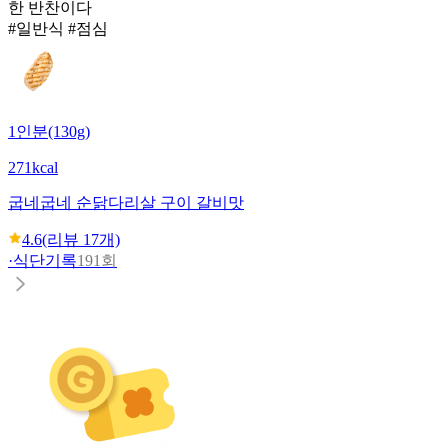
한 반찬이다
#일반식 #점심
1인분(130g)
271kcal
굽네
굽네 순닭다리살 구이 갈비맛
4.6
(리뷰
17
개)
·
식단기록
191회