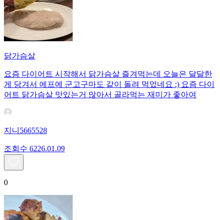
닭가슴살
요즘 다이어트 시작해서 닭가슴살 즐겨먹는데 오늘은 달달한
게 당겨서 에프에 군고구마도 같이 돌려 먹었네요 :) 요즘 다이
어트 닭가슴살 맛있는거 많아서 골라먹는 재미가 좋아여
지니5665528
조회수
62
26.01.09
0