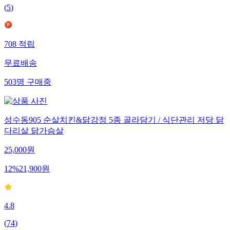
(
5
)
708
적립
무료배송
503
명
구매중
성수동905 순살치킨&닭강정 5종 골라담기 / 식단관리 저당 닭
다리살 닭가슴살
25,000
원
12
%
21,900
원
4.8
(
74
)