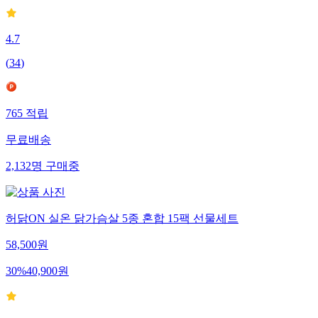
4.7
(
34
)
765
적립
무료배송
2,132
명
구매중
허닭ON 실온 닭가슴살 5종 혼합 15팩 선물세트
58,500
원
30
%
40,900
원