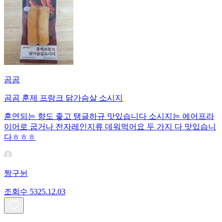
곰곰
곰곰 훈제 프랑크 닭가슴살 소시지
훈연되는 향도 좋고 탱글하규 맛있습니다 소시지는 에어프라
이어로 굽거나 전자레인지류 데워먹어요 두 가지 다 맛있습니
다ㅎㅎㅎ
짱구뉜
조회수
53
25.12.03