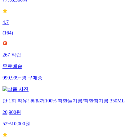
4.7
(
164
)
267
적립
무료배송
999,999+
명
구매중
단 1회 착유! 통참깨100% 착한들기름/착한참기름 350ML
20,900
원
52
%
10,000
원