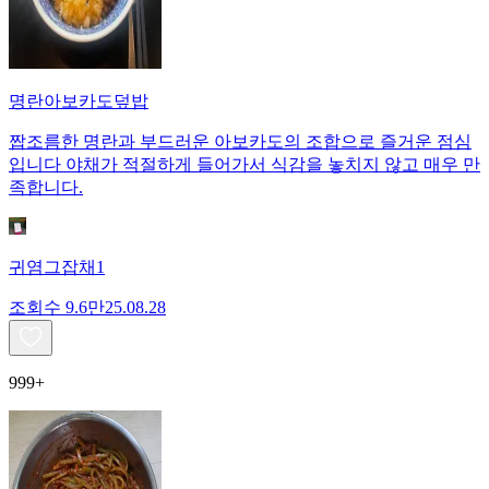
명란아보카도덮밥
짭조름한 명란과 부드러운 아보카도의 조합으로 즐거운 점심
입니다 야채가 적절하게 들어가서 식감을 놓치지 않고 매우 만
족합니다.
귀염그잡채1
조회수
9.6만
25.08.28
999+