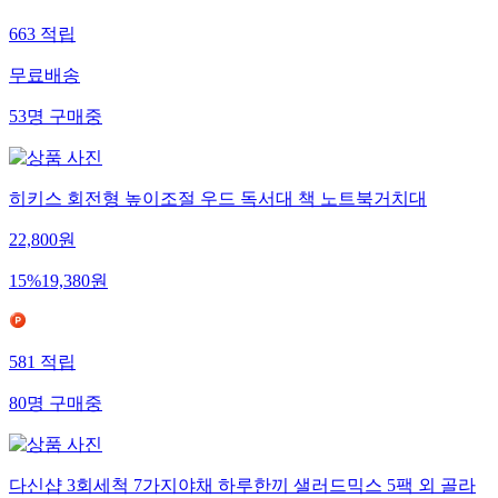
663
적립
무료배송
53
명
구매중
히키스 회전형 높이조절 우드 독서대 책 노트북거치대
22,800
원
15
%
19,380
원
581
적립
80
명
구매중
다신샵 3회세척 7가지야채 하루한끼 샐러드믹스 5팩 외 골라