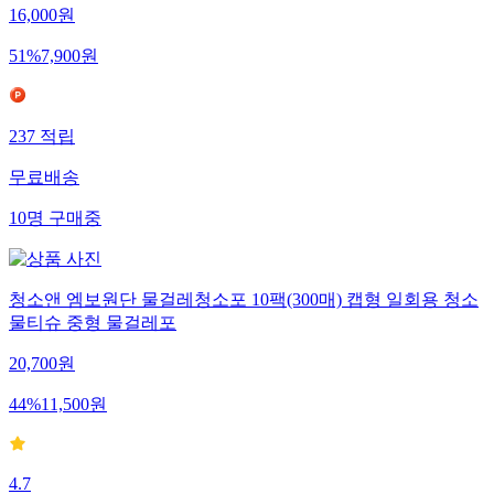
16,000
원
51
%
7,900
원
237
적립
무료배송
10
명
구매중
청소앤 엠보원단 물걸레청소포 10팩(300매) 캡형 일회용 청소
물티슈 중형 물걸레포
20,700
원
44
%
11,500
원
4.7