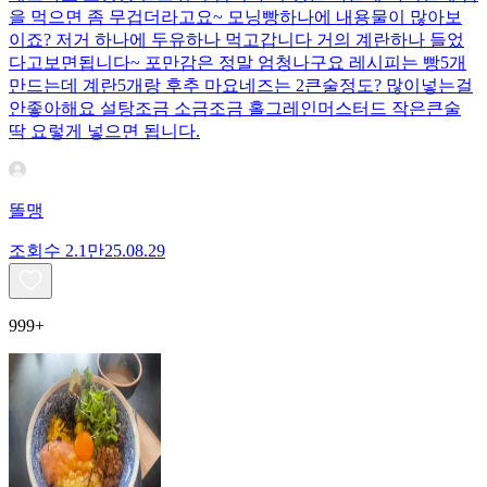
을 먹으면 좀 무겁더라고요~ 모닝빵하나에 내용물이 많아보
이죠? 저거 하나에 두유하나 먹고갑니다 거의 계란하나 들었
다고보면됩니다~ 포만감은 정말 엄청나구요 레시피는 빵5개
만드는데 계란5개랑 후추 마요네즈는 2큰술정도? 많이넣는걸
안좋아해요 설탕조금 소금조금 홀그레인머스터드 작은큰술
딱 요렇게 넣으면 됩니다.
똘맹
조회수
2.1만
25.08.29
999+