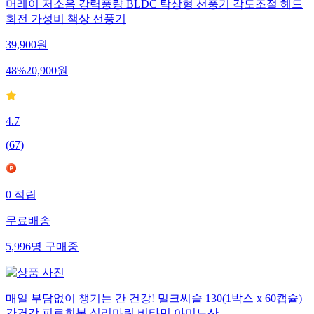
머레이 저소음 강력풍량 BLDC 탁상형 선풍기 각도조절 헤드
회전 가성비 책상 선풍기
39,900
원
48
%
20,900
원
4.7
(
67
)
0
적립
무료배송
5,996
명
구매중
매일 부담없이 챙기는 간 건강! 밀크씨슬 130(1박스 x 60캡슐)