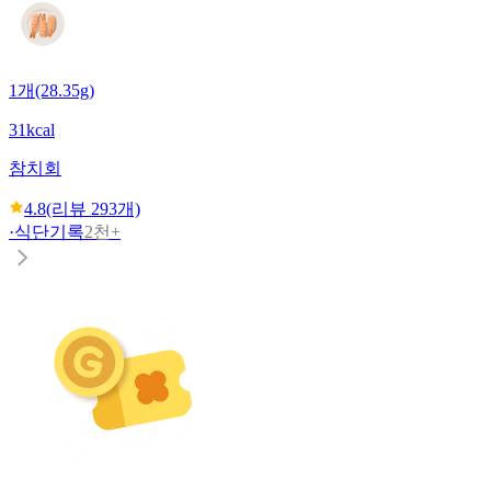
1개(28.35g)
31kcal
참치회
4.8
(리뷰
293
개)
·
식단기록
2천+