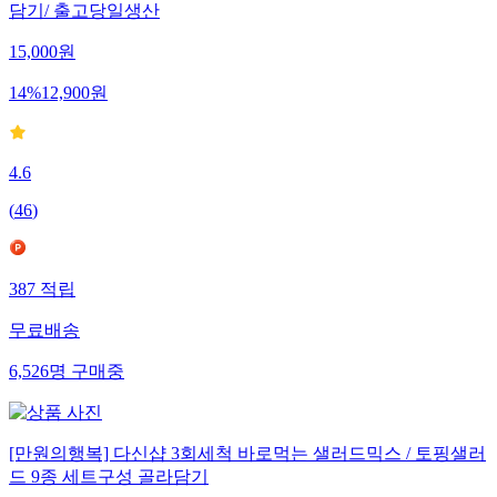
담기/ 출고당일생산
15,000
원
14
%
12,900
원
4.6
(
46
)
387
적립
무료배송
6,526
명
구매중
[만원의행복] 다신샵 3회세척 바로먹는 샐러드믹스 / 토핑샐러
드 9종 세트구성 골라담기