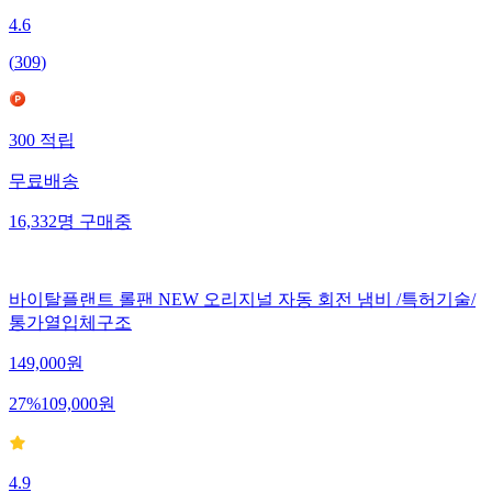
4.6
(
309
)
300
적립
무료배송
16,332
명
구매중
바이탈플랜트 롤팬 NEW 오리지널 자동 회전 냄비 /특허기술/
통가열입체구조
149,000
원
27
%
109,000
원
4.9