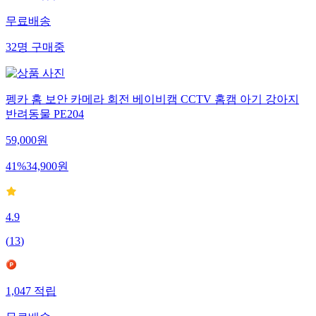
무료배송
32
명
구매중
펭카 홈 보안 카메라 회전 베이비캠 CCTV 홈캠 아기 강아지
반려동물 PE204
59,000
원
41
%
34,900
원
4.9
(
13
)
1,047
적립