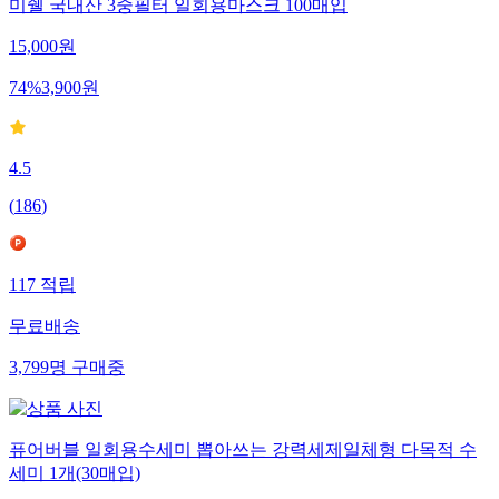
미쉘 국내산 3중필터 일회용마스크 100매입
15,000
원
74
%
3,900
원
4.5
(
186
)
117
적립
무료배송
3,799
명
구매중
퓨어버블 일회용수세미 뽑아쓰는 강력세제일체형 다목적 수
세미 1개(30매입)