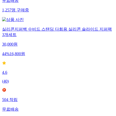
무료배송
1,257
명
구매중
실리콘지퍼백 수비드 스탠딩 다회용 실리콘 슬라이드 지퍼팩
3개세트
30,000
원
44
%
16,800
원
4.6
(
40
)
504
적립
무료배송