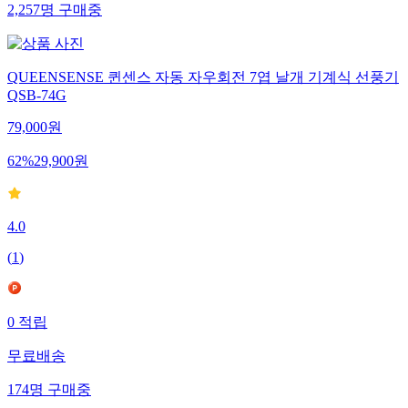
2,257
명
구매중
QUEENSENSE 퀸센스 자동 자우회전 7엽 날개 기계식 선풍기
QSB-74G
79,000
원
62
%
29,900
원
4.0
(
1
)
0
적립
무료배송
174
명
구매중