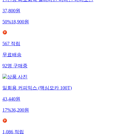
간건강 피로회복 실리마린 비타민 아미노산
37,800
원
50
%
18,900
원
567
적립
무료배송
92
명
구매중
일회용 커피믹스 (맥심모카 100T)
43,440
원
17
%
36,200
원
1,086
적립