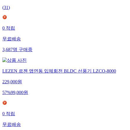
(
31
)
0
적립
무료배송
3,687
명
구매중
LEZEN 르젠 앱연동 입체회전 BLDC 선풍기 LZCO-8000
229,000
원
57
%
99,000
원
0
적립
무료배송