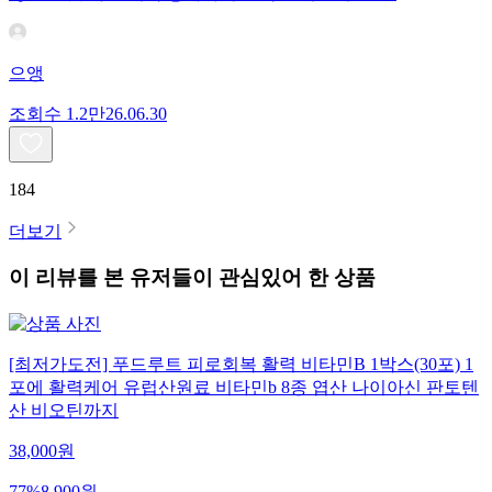
으앵
조회수
1.2만
26.06.30
184
더보기
이 리뷰를 본 유저들이 관심있어 한 상품
[최저가도전] 푸드루트 피로회복 활력 비타민B 1박스(30포) 1
포에 활력케어 유럽산원료 비타민b 8종 엽산 나이아신 판토텐
산 비오틴까지
38,000
원
77
%
8,900
원