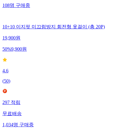
108
명
구매중
10+10 이지핏 미끄럼방지 회전형 옷걸이 (총 20P)
19,900
원
50
%
9,900
원
4.6
(
50
)
297
적립
무료배송
1,034
명
구매중