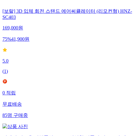
[보랄] 3D 입체 회전 스탠드 에어써큘레이터 (리모컨형) HNZ-
SC403
169,000
원
75
%
41,900
원
5.0
(
1
)
0
적립
무료배송
85
명
구매중