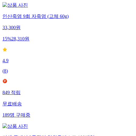
인산죽염 9회 자죽염 (고체 60g)
33,300
원
15
%
28,310
원
4.9
(
8
)
849
적립
무료배송
189
명
구매중