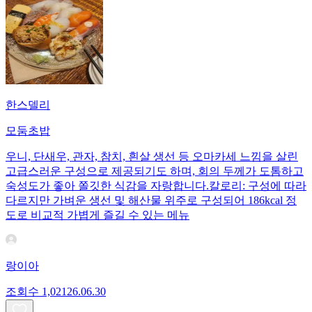
한스델리
모둠초밥
우니, 단새우, 관자, 참치, 흰살 생선 등 오마카세 느낌을 살린
고급스러운 구성으로 제공되기도 하며, 회의 두께가 도톰하고
숙성도가 좋아 쫄깃한 식감을 자랑합니다.칼로리: 구성에 따라
다르지만 가벼운 생선 및 해산물 위주로 구성되어 186kcal 정
도로 비교적 가볍게 즐길 수 있는 메뉴
랑이아
조회수
1,021
26.06.30