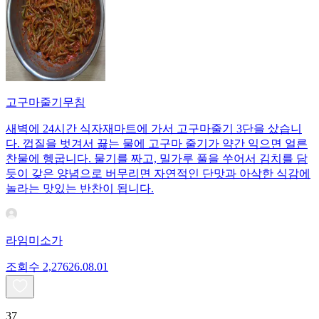
고구마줄기무침
새벽에 24시간 식자재마트에 가서 고구마줄기 3단을 샀습니
다. 껍질을 벗겨서 끓는 물에 고구마 줄기가 약간 익으면 얼른
찬물에 헹굽니다. 물기를 짜고, 밀가루 풀을 쑤어서 김치를 담
듯이 갖은 양념으로 버무리면 자연적인 단맛과 아삭한 식감에
놀라는 맛있는 반찬이 됩니다.
라임미소가
조회수
2,276
26.08.01
37