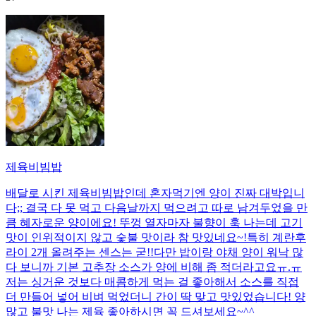
제육비빔밥
배달로 시킨 제육비빔밥인데 혼자먹기엔 양이 진짜 대박입니
다;; 결국 다 못 먹고 다음날까지 먹으려고 따로 남겨두었을 만
큼 혜자로운 양이에요! 뚜껑 열자마자 불향이 훅 나는데 고기
맛이 인위적이지 않고 숯불 맛이라 참 맛있네요~!특히 계란후
라이 2개 올려주는 센스는 굳!! ​다만 밥이랑 야채 양이 워낙 많
다 보니까 기본 고추장 소스가 양에 비해 좀 적더라고요ㅠ.ㅠ
저는 싱거운 것보다 매콤하게 먹는 걸 좋아해서 소스를 직접
더 만들어 넣어 비벼 먹었더니 간이 딱 맞고 맛있었습니다! 양
많고 불맛 나는 제육 좋아하시면 꼭 드셔보세요~^^