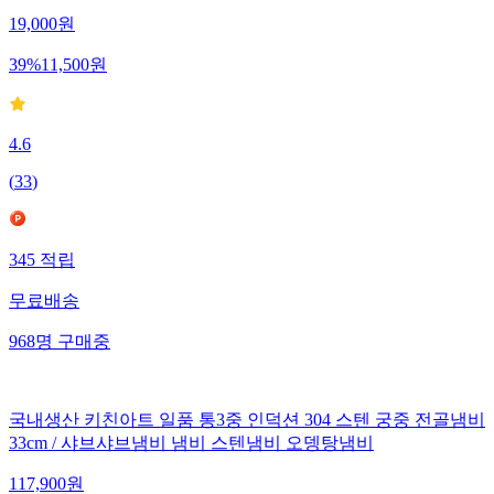
19,000
원
39
%
11,500
원
4.6
(
33
)
345
적립
무료배송
968
명
구매중
국내생산 키친아트 일품 통3중 인덕션 304 스텐 궁중 전골냄비
33cm / 샤브샤브냄비 냄비 스텐냄비 오뎅탕냄비
117,900
원