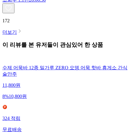
172
더보기
이 리뷰를 본 유저들이 관심있어 한 상품
수제 어묵바 12종 밀가루 ZERO 오뎅 어묵 핫바 휴게소 간식
술안주
11,800
원
8
%
10,800
원
324
적립
무료배송