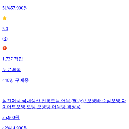
51
%
57,900
원
5.0
(
3
)
1,737
적립
무료배송
446
명
구매중
삼진어묵 국내생산 전통모듬 어묵 (802g) / 오뎅바 순살오뎅 다
이어트오뎅 오뎅 오뎅탕 어묵탕 캠핑용
25,900
원