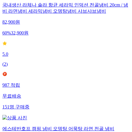
국내생산 라체나 솔라 항균 세라믹 인덕션 전골냄비 20cm / 냄
비 라면냄비 세라믹냄비 오뎅탕냄비 샤브샤브냄비
82,900
원
60
%
32,900
원
5.0
(
2
)
987
적립
무료배송
151
명
구매중
에스테반호프 캠핑 냄비 오뎅탕 어묵탕 라면 전골 냄비