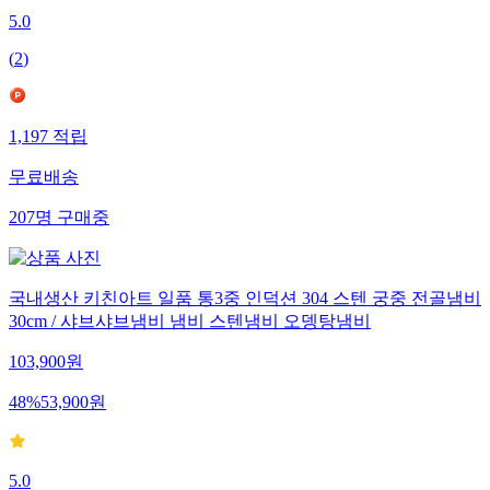
5.0
(
2
)
1,197
적립
무료배송
207
명
구매중
국내생산 키친아트 일품 통3중 인덕션 304 스텐 궁중 전골냄비
30cm / 샤브샤브냄비 냄비 스텐냄비 오뎅탕냄비
103,900
원
48
%
53,900
원
5.0