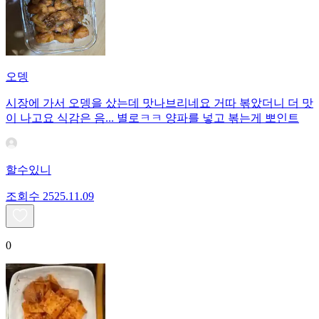
오뎅
시장에 가서 오뎅을 샀는데 맛나브리네요 거따 볶았더니 더 맛
이 나고요 식감은 음... 별로ㅋㅋ 양파를 넣고 볶는게 뽀인트
할수있니
조회수
25
25.11.09
0