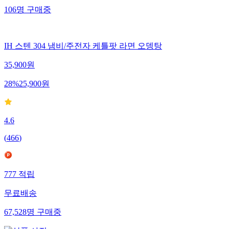
106
명
구매중
IH 스텐 304 냄비/주전자 케틀팟 라면 오뎅탕
35,900
원
28
%
25,900
원
4.6
(
466
)
777
적립
무료배송
67,528
명
구매중