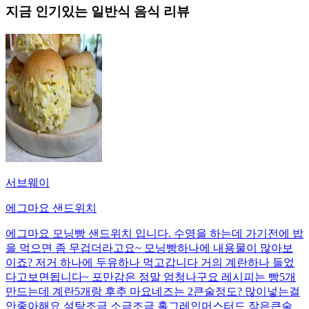
지금 인기있는
일반식
음식 리뷰
서브웨이
에그마요 샌드위치
에그마요 모닝빵 샌드위치 입니다. 수영을 하는데 가기전에 밥
을 먹으면 좀 무겁더라고요~ 모닝빵하나에 내용물이 많아보
이죠? 저거 하나에 두유하나 먹고갑니다 거의 계란하나 들었
다고보면됩니다~ 포만감은 정말 엄청나구요 레시피는 빵5개
만드는데 계란5개랑 후추 마요네즈는 2큰술정도? 많이넣는걸
안좋아해요 설탕조금 소금조금 홀그레인머스터드 작은큰술