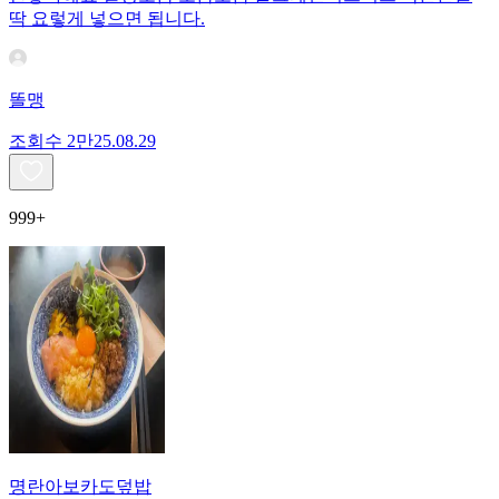
딱 요렇게 넣으면 됩니다.
똘맹
조회수
2만
25.08.29
999+
명란아보카도덮밥