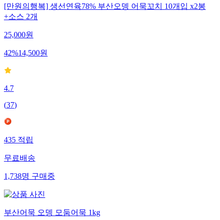
[만원의행복] 생선연육78% 부산오뎅 어묵꼬치 10개입 x2봉
+소스 2개
25,000
원
42
%
14,500
원
4.7
(
37
)
435
적립
무료배송
1,738
명
구매중
부산어묵 오뎅 모둠어묵 1kg