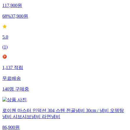
117,900
원
68
%
37,900
원
5.0
(
1
)
1,137
적립
무료배송
140
명
구매중
로이첸 마스터 인덕션 304 스텐 전골냄비 30cm / 냄비 오뎅탕
냄비 샤브샤브냄비 라면냄비
86,900
원