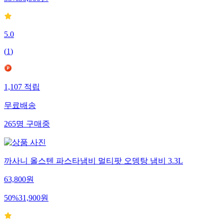
35
%
36,900
원
5.0
(
1
)
1,107
적립
무료배송
265
명
구매중
까사니 올스텐 파스타냄비 멀티팟 오뎅탕 냄비 3.3L
63,800
원
50
%
31,900
원