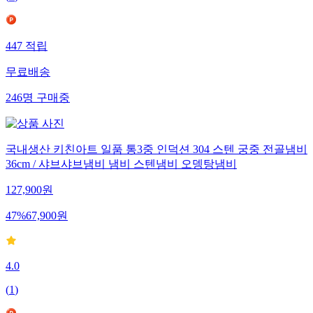
(
2
)
447
적립
무료배송
246
명
구매중
국내생산 키친아트 일품 통3중 인덕션 304 스텐 궁중 전골냄비
36cm / 샤브샤브냄비 냄비 스텐냄비 오뎅탕냄비
127,900
원
47
%
67,900
원
4.0
(
1
)