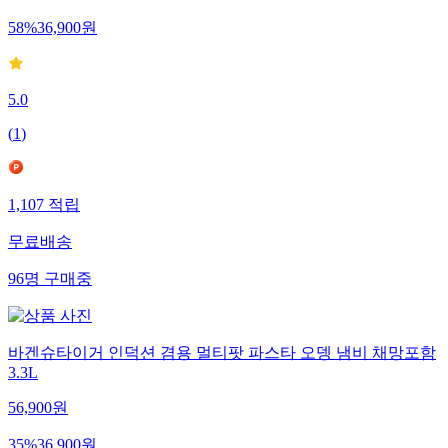
58
%
36,900
원
5.0
(
1
)
1,107
적립
무료배송
96
명
구매중
바겐슈타이거 인덕션 겸용 멀티팟 파스타 오뎅 냄비 채망포함
3.3L
56,900
원