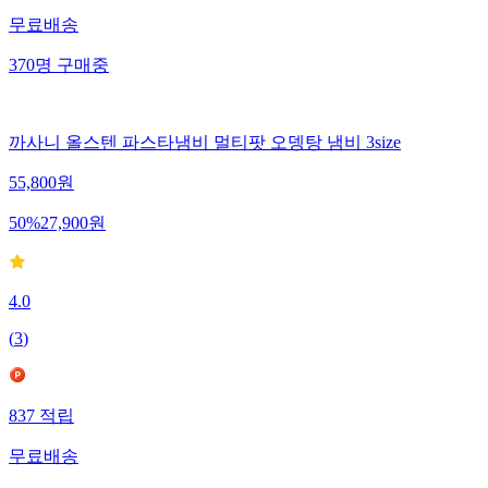
무료배송
370
명
구매중
까사니 올스텐 파스타냄비 멀티팟 오뎅탕 냄비 3size
55,800
원
50
%
27,900
원
4.0
(
3
)
837
적립
무료배송