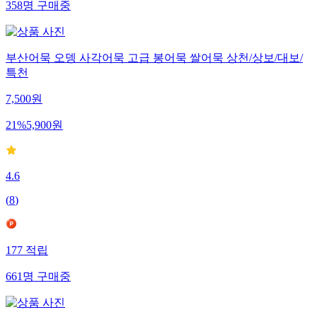
358
명
구매중
부산어묵 오뎅 사각어묵 고급 봉어묵 쌀어묵 상천/상보/대보/
특천
7,500
원
21
%
5,900
원
4.6
(
8
)
177
적립
661
명
구매중