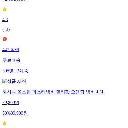
42
%
14,900
원
4.3
(
13
)
447
적립
무료배송
305
명
구매중
까사니 올스텐 파스타냄비 멀티팟 오뎅탕 냄비 4.3L
79,800
원
50
%
39,900
원