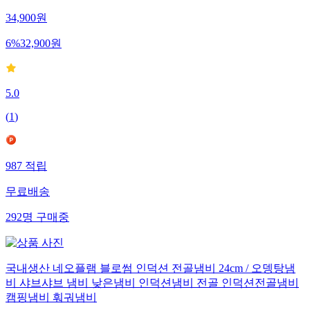
34,900
원
6
%
32,900
원
5.0
(
1
)
987
적립
무료배송
292
명
구매중
국내생산 네오플램 블로썸 인덕션 전골냄비 24cm / 오뎅탕냄
비 샤브샤브 냄비 낮은냄비 인덕션냄비 전골 인덕션전골냄비
캠핑냄비 훠궈냄비