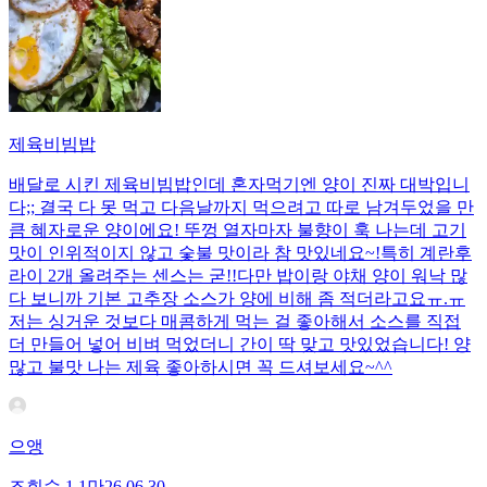
제육비빔밥
배달로 시킨 제육비빔밥인데 혼자먹기엔 양이 진짜 대박입니
다;; 결국 다 못 먹고 다음날까지 먹으려고 따로 남겨두었을 만
큼 혜자로운 양이에요! 뚜껑 열자마자 불향이 훅 나는데 고기
맛이 인위적이지 않고 숯불 맛이라 참 맛있네요~!특히 계란후
라이 2개 올려주는 센스는 굳!! ​다만 밥이랑 야채 양이 워낙 많
다 보니까 기본 고추장 소스가 양에 비해 좀 적더라고요ㅠ.ㅠ
저는 싱거운 것보다 매콤하게 먹는 걸 좋아해서 소스를 직접
더 만들어 넣어 비벼 먹었더니 간이 딱 맞고 맛있었습니다! 양
많고 불맛 나는 제육 좋아하시면 꼭 드셔보세요~^^
으앵
조회수
1.1만
26.06.30