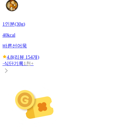
1인분(30g)
40kcal
바른선
어묵
4.8
(리뷰
154
개)
·
식단기록
1천+