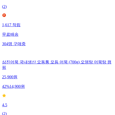
(
2
)
1,617
적립
무료배송
304
명
구매중
삼진어묵 국내생산 오동통 모듬 어묵 (700g) 오뎅탕 어묵탕 캠
핑
25,900
원
42
%
14,900
원
4.5