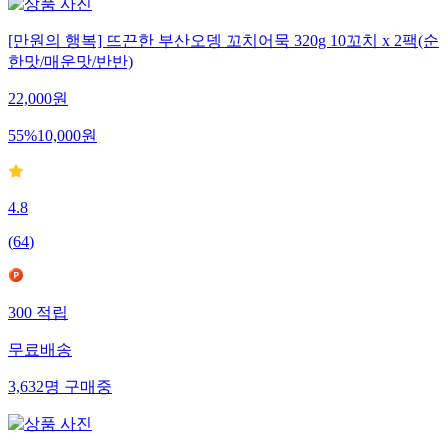
[만원의 행복] 뜨끈한 부산오뎅 꼬치어묵 320g 10꼬치 x 2팩(순
한맛/매운맛/반반)
22,000
원
55
%
10,000
원
4.8
(
64
)
300
적립
무료배송
3,632
명
구매중