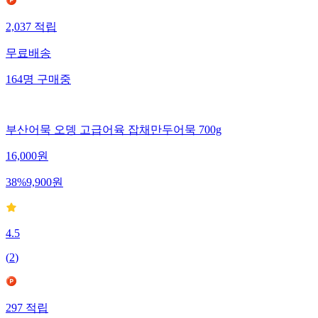
2,037
적립
무료배송
164
명
구매중
부산어묵 오뎅 고급어육 잡채만두어묵 700g
16,000
원
38
%
9,900
원
4.5
(
2
)
297
적립