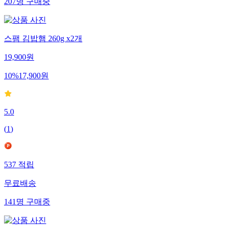
207
명
구매중
스팸 김밥햄 260g x2개
19,900
원
10
%
17,900
원
5.0
(
1
)
537
적립
무료배송
141
명
구매중