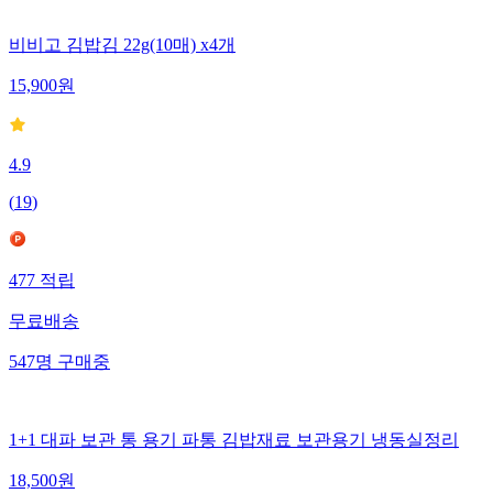
비비고 김밥김 22g(10매) x4개
15,900
원
4.9
(
19
)
477
적립
무료배송
547
명
구매중
1+1 대파 보관 통 용기 파통 김밥재료 보관용기 냉동실정리
18,500
원