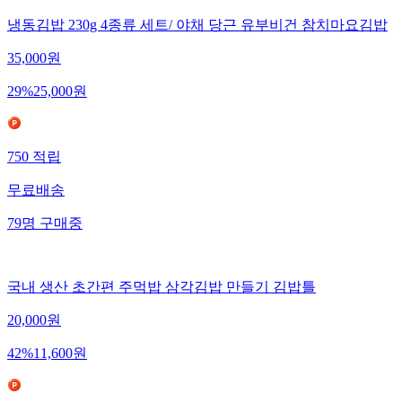
냉동김밥 230g 4종류 세트/ 야채 당근 유부비건 참치마요김밥
35,000
원
29
%
25,000
원
750
적립
무료배송
79
명
구매중
국내 생산 초간편 주먹밥 삼각김밥 만들기 김밥틀
20,000
원
42
%
11,600
원