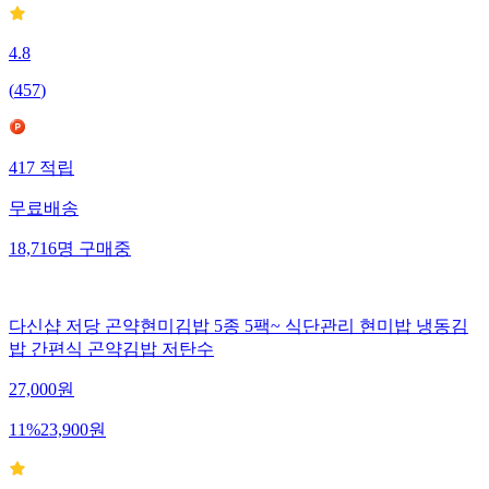
4.8
(
457
)
417
적립
무료배송
18,716
명
구매중
다신샵 저당 곤약현미김밥 5종 5팩~ 식단관리 현미밥 냉동김
밥 간편식 곤약김밥 저탄수
27,000
원
11
%
23,900
원