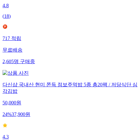
4.8
(
18
)
717
적립
무료배송
2,605
명
구매중
다신샵 국내산 현미 쫀득 점보주먹밥 5종 총20팩 / 저당식단 심
각김밥
50,000
원
24
%
37,900
원
4.3