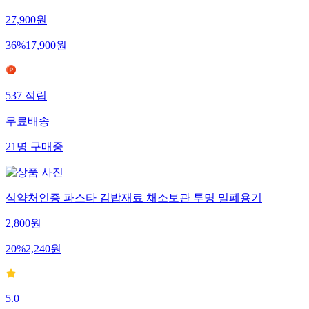
더건강한 그릴김밥햄 140g 2개입 x2개(총 4개)
27,900
원
36
%
17,900
원
537
적립
무료배송
21
명
구매중
식약처인증 파스타 김밥재료 채소보관 투명 밀폐용기
2,800
원
20
%
2,240
원
5.0