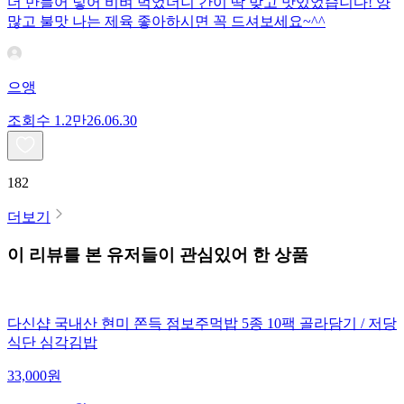
더 만들어 넣어 비벼 먹었더니 간이 딱 맞고 맛있었습니다! 양
많고 불맛 나는 제육 좋아하시면 꼭 드셔보세요~^^
으앵
조회수
1.2만
26.06.30
182
더보기
이 리뷰를 본 유저들이 관심있어 한 상품
다신샵 국내산 현미 쫀득 점보주먹밥 5종 10팩 골라담기 / 저당
식단 심각김밥
33,000
원