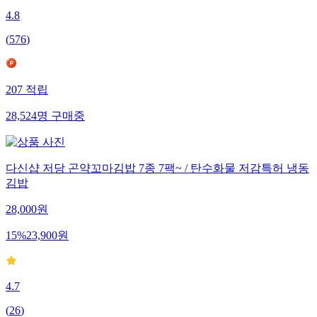
4.8
(
576
)
207
적립
28,524
명
구매중
다신샵 저당 곤약꼬마김밥 7종 7팩~ / 탄수화물 저감특허 냉동
김밥
28,000
원
15
%
23,900
원
4.7
(
26
)