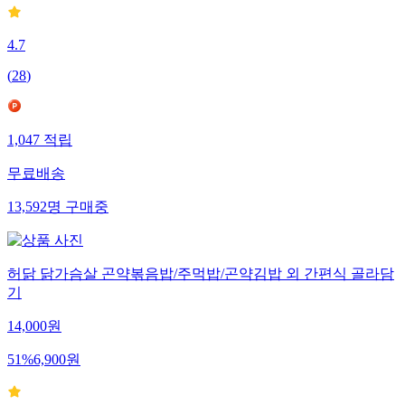
4.7
(
28
)
1,047
적립
무료배송
13,592
명
구매중
허닭 닭가슴살 곤약볶음밥/주먹밥/곤약김밥 외 간편식 골라담
기
14,000
원
51
%
6,900
원