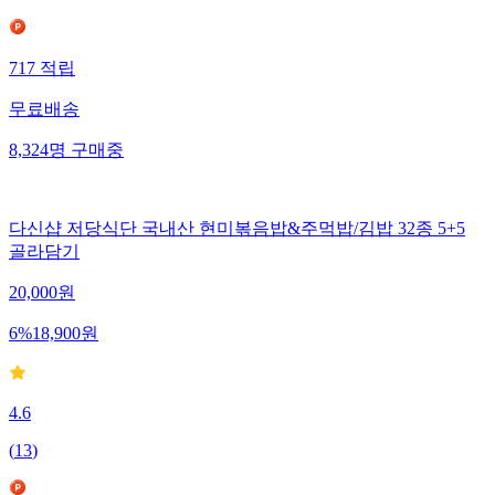
717
적립
무료배송
8,324
명
구매중
다신샵 저당식단 국내산 현미볶음밥&주먹밥/김밥 32종 5+5
골라담기
20,000
원
6
%
18,900
원
4.6
(
13
)