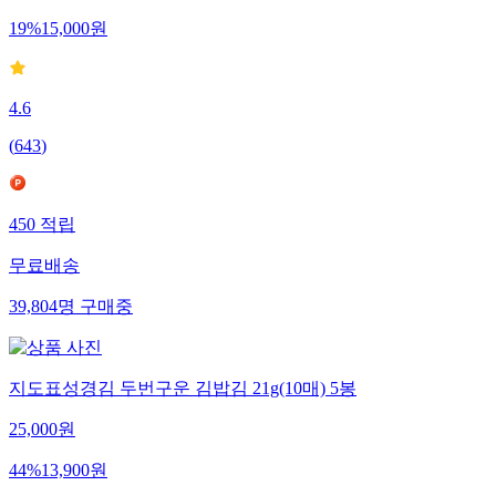
19
%
15,000
원
4.6
(
643
)
450
적립
무료배송
39,804
명
구매중
지도표성경김 두번구운 김밥김 21g(10매) 5봉
25,000
원
44
%
13,900
원