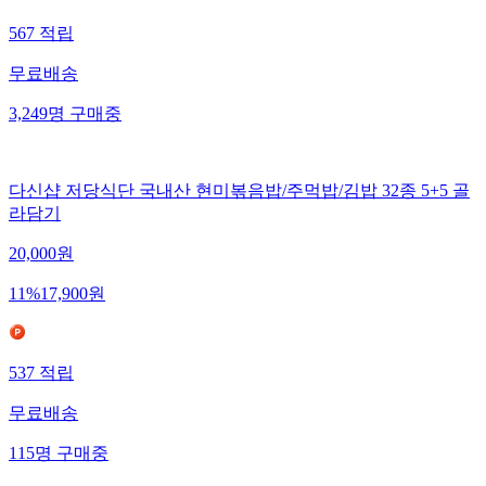
567
적립
무료배송
3,249
명
구매중
다신샵 저당식단 국내산 현미볶음밥/주먹밥/김밥 32종 5+5 골
라담기
20,000
원
11
%
17,900
원
537
적립
무료배송
115
명
구매중