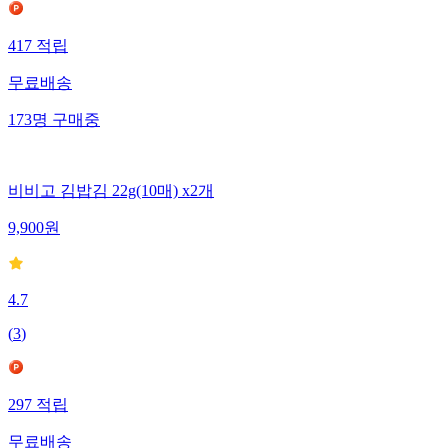
417
적립
무료배송
173
명
구매중
비비고 김밥김 22g(10매) x2개
9,900
원
4.7
(
3
)
297
적립