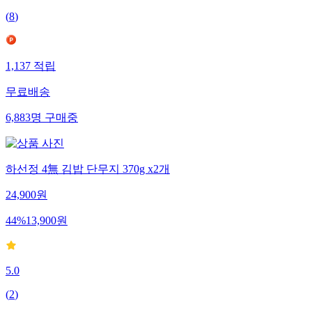
(
8
)
1,137
적립
무료배송
6,883
명
구매중
하선정 4無 김밥 단무지 370g x2개
24,900
원
44
%
13,900
원
5.0
(
2
)