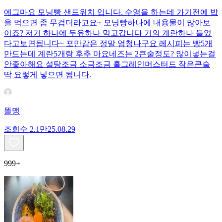
에그마요 모닝빵 샌드위치 입니다. 수영을 하는데 가기전에 밥
을 먹으면 좀 무겁더라고요~ 모닝빵하나에 내용물이 많아보
이죠? 저거 하나에 두유하나 먹고갑니다 거의 계란하나 들었
다고보면됩니다~ 포만감은 정말 엄청나구요 레시피는 빵5개
만드는데 계란5개랑 후추 마요네즈는 2큰술정도? 많이넣는걸
안좋아해요 설탕조금 소금조금 홀그레인머스터드 작은큰술
딱 요렇게 넣으면 됩니다.
똘맹
조회수
2.1만
25.08.29
999+