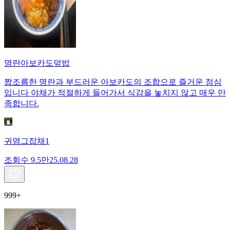
명란아보카도덮밥
짭조름한 명란과 부드러운 아보카도의 조합으로 즐거운 점심
입니다 야채가 적절하게 들어가서 식감을 놓치지 않고 매우 만
족합니다.
귀염그잡채1
조회수
9.5만
25.08.28
999+