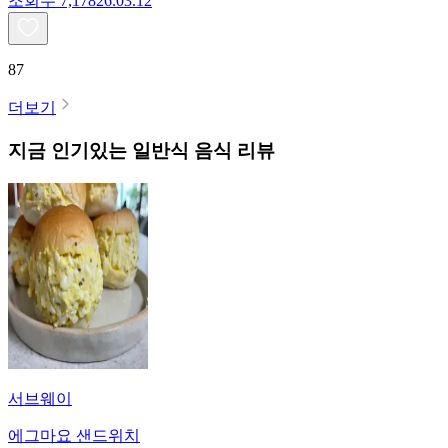
조회수
7,178
26.03.12
87
더보기
지금 인기있는
일반식
음식 리뷰
서브웨이
에그마요 샌드위치