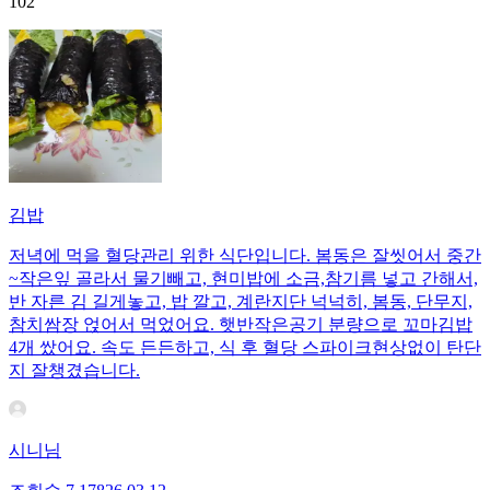
102
김밥
저녁에 먹을 혈당관리 위한 식단입니다. 봄동은 잘씻어서 중간
~작은잎 골라서 물기빼고, 현미밥에 소금,참기름 넣고 간해서,
반 자른 김 길게놓고, 밥 깔고, 계란지단 넉넉히, 봄동, 단무지,
참치쌈장 얹어서 먹었어요. 햇반작은공기 분량으로 꼬마김밥
4개 쌌어요. 속도 든든하고, 식 후 혈당 스파이크현상없이 탄단
지 잘챙겼습니다.
시니님