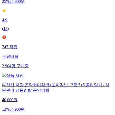
25
%
24,900
원
4.9
(
18
)
747
적립
무료배송
2,904
명
구매중
다신샵 저당 곤약현미김밥+꼬마김밥 12종 5+5 골라담기 / 식
단관리 냉동김밥 곤약김밥
40,000
원
13
%
34,900
원