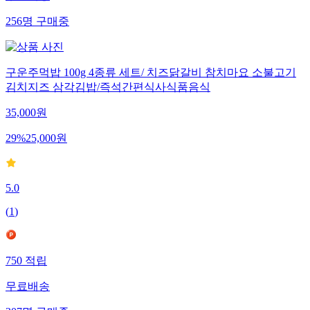
무료배송
256
명
구매중
구운주먹밥 100g 4종류 세트/ 치즈닭갈비 참치마요 소불고기
김치지즈 삼각김밥/즉석간편식사식품음식
35,000
원
29
%
25,000
원
5.0
(
1
)
750
적립
무료배송