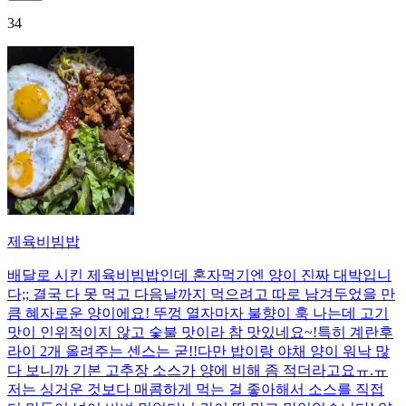
34
제육비빔밥
배달로 시킨 제육비빔밥인데 혼자먹기엔 양이 진짜 대박입니
다;; 결국 다 못 먹고 다음날까지 먹으려고 따로 남겨두었을 만
큼 혜자로운 양이에요! 뚜껑 열자마자 불향이 훅 나는데 고기
맛이 인위적이지 않고 숯불 맛이라 참 맛있네요~!특히 계란후
라이 2개 올려주는 센스는 굳!! ​다만 밥이랑 야채 양이 워낙 많
다 보니까 기본 고추장 소스가 양에 비해 좀 적더라고요ㅠ.ㅠ
저는 싱거운 것보다 매콤하게 먹는 걸 좋아해서 소스를 직접