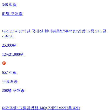
348
적립
61
명
구매중
다신샵 저당식단 국내산 현미볶음밥/주먹밥/김밥 32종 5+5 골
라담기
25,000
원
12
%
21,900
원
657
적립
무료배송
208
명
구매중