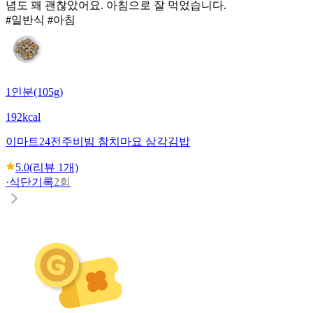
념도 꽤 괜찮았어요. 아침으로 잘 먹었습니다.
#일반식 #아침
1인분(105g)
192kcal
이마트24
전주비빔 참치마요 삼각김밥
5.0
(리뷰
1
개)
·
식단기록
2회