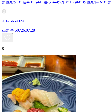
회초밥의 어울림이 풍미를 가득하게 한다 송어허초밥은 연어
지니5654924
조회수
507
26.07.28
8