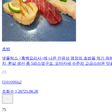
초밥
넷플릭스 <흑백요리사>에 나온 안유성 명장의 초밥을 먹기 위해 
치, 흰살 생선 총 5피스였구요. 오마카세 수준의 고급스러운 맛을
다이어터s2
조회수
1,267
25.08.28
75