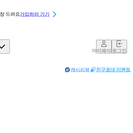
0장
드려요
가입하러 가기
마이페이지
로그인
캐시리뷰
친구초대 이벤트