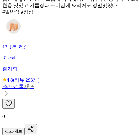
한층 맛있고 기름장과 조미김에 싸먹어도 정말맛있다
#일반식 #점심
1개(28.35g)
31kcal
참치회
4.8
(리뷰
293
개)
·
식단기록
2천+
0
신고·제보