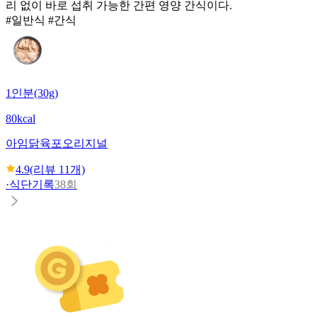
리 없이 바로 섭취 가능한 간편 영양 간식이다.
#일반식 #간식
1인분(30g)
80kcal
아임닭
육포오리지널
4.9
(리뷰
11
개)
·
식단기록
38회