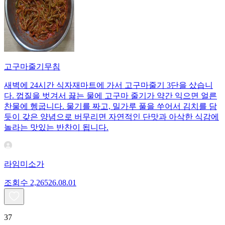
고구마줄기무침
새벽에 24시간 식자재마트에 가서 고구마줄기 3단을 샀습니
다. 껍질을 벗겨서 끓는 물에 고구마 줄기가 약간 익으면 얼른
찬물에 헹굽니다. 물기를 짜고, 밀가루 풀을 쑤어서 김치를 담
듯이 갖은 양념으로 버무리면 자연적인 단맛과 아삭한 식감에
놀라는 맛있는 반찬이 됩니다.
라임미소가
조회수
2,265
26.08.01
37