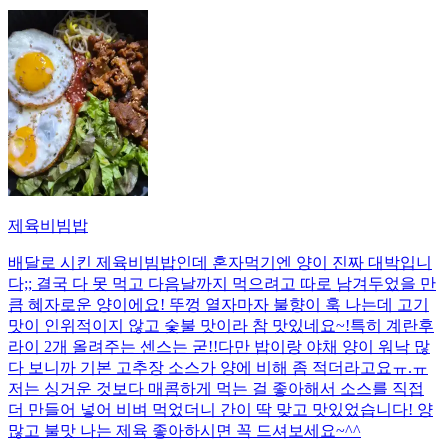
제육비빔밥
배달로 시킨 제육비빔밥인데 혼자먹기엔 양이 진짜 대박입니
다;; 결국 다 못 먹고 다음날까지 먹으려고 따로 남겨두었을 만
큼 혜자로운 양이에요! 뚜껑 열자마자 불향이 훅 나는데 고기
맛이 인위적이지 않고 숯불 맛이라 참 맛있네요~!특히 계란후
라이 2개 올려주는 센스는 굳!! ​다만 밥이랑 야채 양이 워낙 많
다 보니까 기본 고추장 소스가 양에 비해 좀 적더라고요ㅠ.ㅠ
저는 싱거운 것보다 매콤하게 먹는 걸 좋아해서 소스를 직접
더 만들어 넣어 비벼 먹었더니 간이 딱 맞고 맛있었습니다! 양
많고 불맛 나는 제육 좋아하시면 꼭 드셔보세요~^^