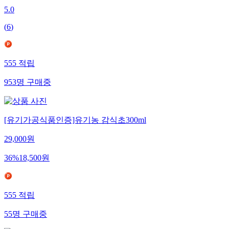
5.0
(
6
)
555
적립
953
명
구매중
[유기가공식품인증]유기농 감식초300ml
29,000
원
36
%
18,500
원
555
적립
55
명
구매중