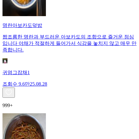
명란아보카도덮밥
짭조름한 명란과 부드러운 아보카도의 조합으로 즐거운 점심
입니다 야채가 적절하게 들어가서 식감을 놓치지 않고 매우 만
족합니다.
귀염그잡채1
조회수
9.6만
25.08.28
999+