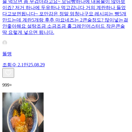
을 먹으면 좀 무겁더라고요~ 모닝빵하나에 내용물이 많아보
이죠? 저거 하나에 두유하나 먹고갑니다 거의 계란하나 들었
다고보면됩니다~ 포만감은 정말 엄청나구요 레시피는 빵5개
만드는데 계란5개랑 후추 마요네즈는 2큰술정도? 많이넣는걸
안좋아해요 설탕조금 소금조금 홀그레인머스터드 작은큰술
딱 요렇게 넣으면 됩니다.
똘맹
조회수
2.1만
25.08.29
999+