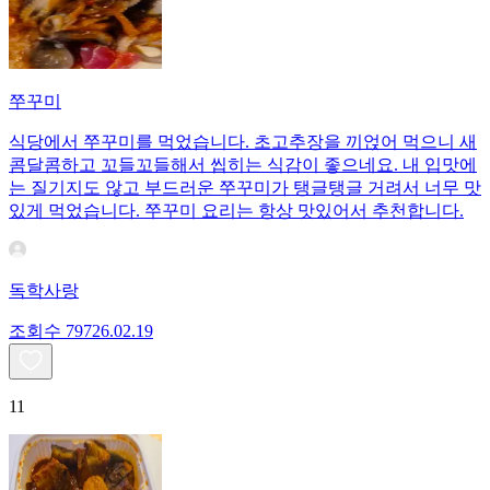
쭈꾸미
식당에서 쭈꾸미를 먹었습니다. 초고추장을 끼얹어 먹으니 새
콤달콤하고 꼬들꼬들해서 씹히는 식감이 좋으네요. 내 입맛에
는 질기지도 않고 부드러운 쭈꾸미가 탱글탱글 거려서 너무 맛
있게 먹었습니다. 쭈꾸미 요리는 항상 맛있어서 추천합니다.
독학사랑
조회수
797
26.02.19
11