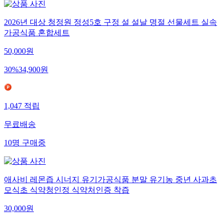
2026년 대상 청정원 정성5호 구정 설 설날 명절 선물세트 실속
가공식품 혼합세트
50,000
원
30
%
34,900
원
1,047
적립
무료배송
10
명
구매중
애사비 레몬즙 시너지 유기가공식품 분말 유기농 중년 사과초
모식초 식약청인정 식약처인증 착즙
30,000
원