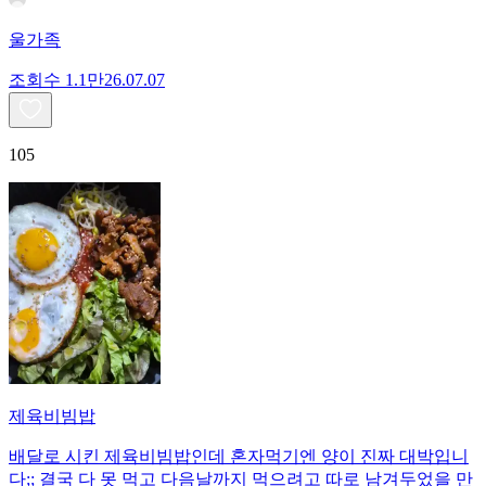
울가족
조회수
1.1만
26.07.07
105
제육비빔밥
배달로 시킨 제육비빔밥인데 혼자먹기엔 양이 진짜 대박입니
다;; 결국 다 못 먹고 다음날까지 먹으려고 따로 남겨두었을 만