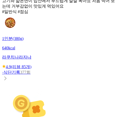
고기와 얇은면이 입안에서 부드럽게 살살 녹아요 처음 먹어 보
는데 거부감없이 맛있게 먹있어요
#일반식 #점심
1인분(380g)
640kcal
라쿠치나
라자냐
4.9
(리뷰
85
개)
·
식단기록
377회