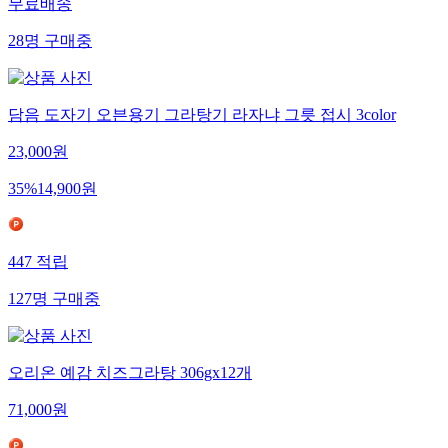
무료배송
28
명
구매중
담음 도자기 오븐용기 그라탕기 라자냐 그릇 접시 3color
23,000
원
35
%
14,900
원
447
적립
127
명
구매중
오리온 예감 치즈그라탕 306gx12개
71,000
원