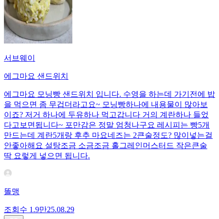
서브웨이
에그마요 샌드위치
에그마요 모닝빵 샌드위치 입니다. 수영을 하는데 가기전에 밥
을 먹으면 좀 무겁더라고요~ 모닝빵하나에 내용물이 많아보
이죠? 저거 하나에 두유하나 먹고갑니다 거의 계란하나 들었
다고보면됩니다~ 포만감은 정말 엄청나구요 레시피는 빵5개
만드는데 계란5개랑 후추 마요네즈는 2큰술정도? 많이넣는걸
안좋아해요 설탕조금 소금조금 홀그레인머스터드 작은큰술
딱 요렇게 넣으면 됩니다.
똘맹
조회수
1.9만
25.08.29