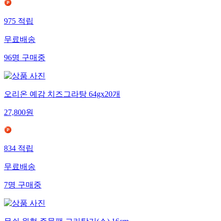
975
적립
무료배송
96
명
구매중
오리온 예감 치즈그라탕 64gx20개
27,800
원
834
적립
무료배송
7
명
구매중