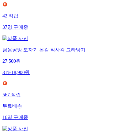
42
적립
37
명
구매중
담음공방 도자기 온감 직사각 그라탕기
27,500
원
31
%
18,900
원
567
적립
무료배송
16
명
구매중