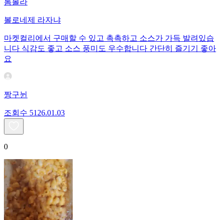
톰볼라
볼로네제 라자냐
마켓컬리에서 구매할 수 있고 촉촉하고 소스가 가득 발려있습
니다 식감도 좋고 소스 풍미도 우수합니다 간단히 즐기기 좋아
요
짱구뉜
조회수
51
26.01.03
0