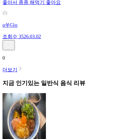
좋아서 종종 해먹기 좋아요
o쑤다o
조회수
35
26.03.02
0
더보기
지금 인기있는
일반식
음식 리뷰