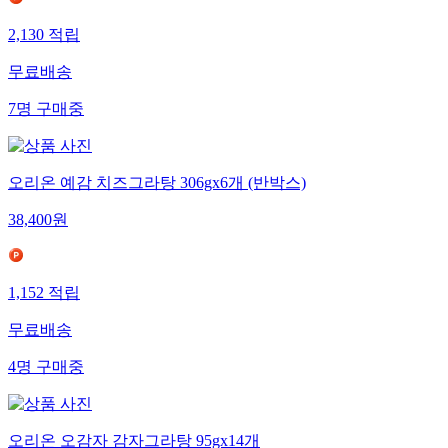
2,130
적립
무료배송
7
명
구매중
오리온 예감 치즈그라탕 306gx6개 (반박스)
38,400
원
1,152
적립
무료배송
4
명
구매중
오리온 오감자 감자그라탕 95gx14개