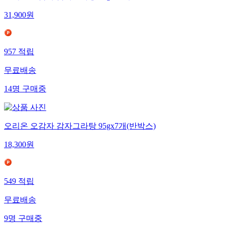
31,900
원
957
적립
무료배송
14
명
구매중
오리온 오감자 감자그라탕 95gx7개(반박스)
18,300
원
549
적립
무료배송
9
명
구매중