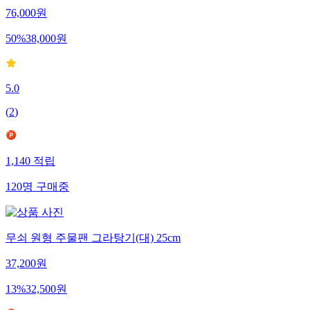
76,000
원
50
%
38,000
원
5.0
(
2
)
1,140
적립
120
명
구매중
무쇠 원형 주물팬 그라탕기(대) 25cm
37,200
원
13
%
32,500
원