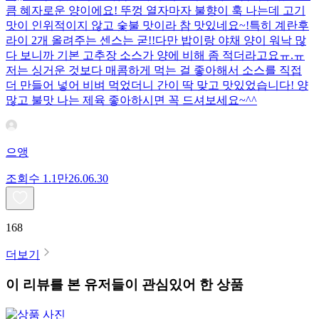
큼 혜자로운 양이에요! 뚜껑 열자마자 불향이 훅 나는데 고기
맛이 인위적이지 않고 숯불 맛이라 참 맛있네요~!특히 계란후
라이 2개 올려주는 센스는 굳!! ​다만 밥이랑 야채 양이 워낙 많
다 보니까 기본 고추장 소스가 양에 비해 좀 적더라고요ㅠ.ㅠ
저는 싱거운 것보다 매콤하게 먹는 걸 좋아해서 소스를 직접
더 만들어 넣어 비벼 먹었더니 간이 딱 맞고 맛있었습니다! 양
많고 불맛 나는 제육 좋아하시면 꼭 드셔보세요~^^
으앵
조회수
1.1만
26.06.30
168
더보기
이 리뷰를 본 유저들이 관심있어 한 상품