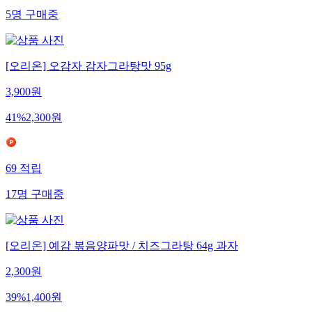
5
명
구매중
[오리온] 오감자 감자그라탕맛 95g
3,900
원
41
%
2,300
원
69
적립
17
명
구매중
[오리온] 예감 볶음양파맛 / 치즈그라탕 64g 과자
2,300
원
39
%
1,400
원