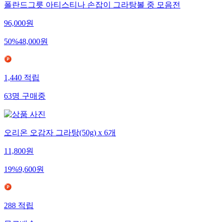
폴란드그릇 아티스티나 손잡이 그라탕볼 중 모음전
96,000
원
50
%
48,000
원
1,440
적립
63
명
구매중
오리온 오감자 그라탕(50g) x 6개
11,800
원
19
%
9,600
원
288
적립