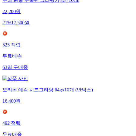
무쇠 원형 주물팬 그라탕기(소) 16cm
22,200
원
21
%
17,500
원
525
적립
무료배송
63
명
구매중
오리온 예감 치즈그라탕 64gx10개 (반박스)
16,400
원
492
적립
무료배송