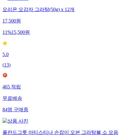
오리온 오감자 그라탕(50g) x 12개
17,500
원
11
%
15,500
원
5.0
(
13
)
465
적립
무료배송
84
명
구매중
폴란드그릇 아티스티나 손잡이 오븐 그라탕볼 소 모음