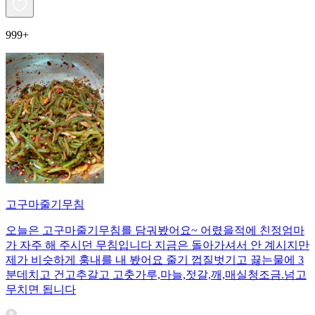
999+
고구마줄기무침
오늘은 고구마줄기무침를 담궈봤어요~ 어렸을적에 친정엄마
가 자주 해 주시던 무침입니다 지금은 돌아가셔서 안 계시지만
제가 비슷하게 훙내를 내 봤어요 줄기 껍질벗기고 끓는물에 3
분데치고 건고추갈고 고춧가루,마늘,젓갈,깨,매실청조금.넘고
무치면 됩니다