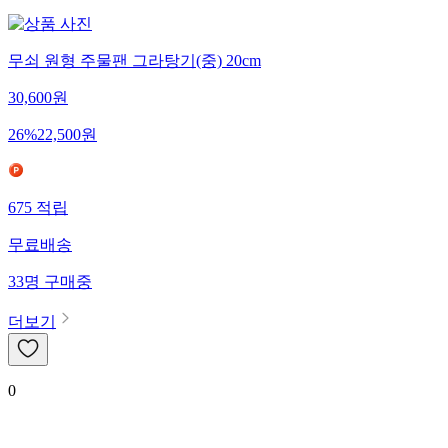
무쇠 원형 주물팬 그라탕기(중) 20cm
30,600
원
26
%
22,500
원
675
적립
무료배송
33
명
구매중
더보기
0
신고·제보