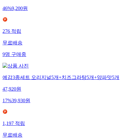
46
%
9,200
원
276
적립
무료배송
9
명
구매중
예감3종세트 오리지널5개+치즈그라탕5개+양파맛5개
47,920
원
17
%
39,930
원
1,197
적립
무료배송