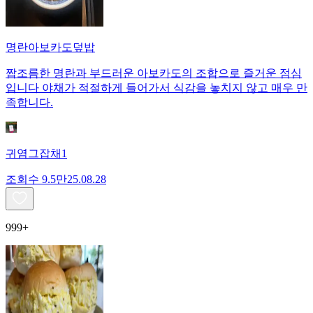
명란아보카도덮밥
짭조름한 명란과 부드러운 아보카도의 조합으로 즐거운 점심
입니다 야채가 적절하게 들어가서 식감을 놓치지 않고 매우 만
족합니다.
귀염그잡채1
조회수
9.5만
25.08.28
999+