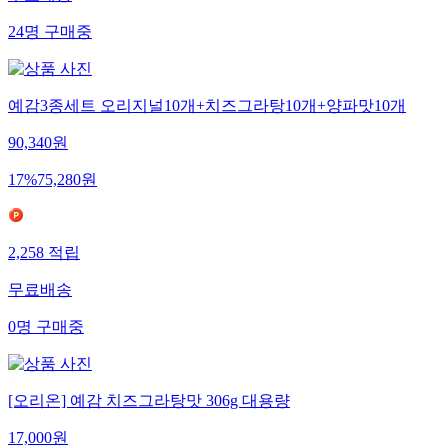
24
명
구매중
예감3종세트 오리지널10개+치즈그라탕10개+양파맛10개
90,340
원
17
%
75,280
원
2,258
적립
무료배송
0
명
구매중
[오리온] 예감 치즈그라탕맛 306g 대용량
17,000
원