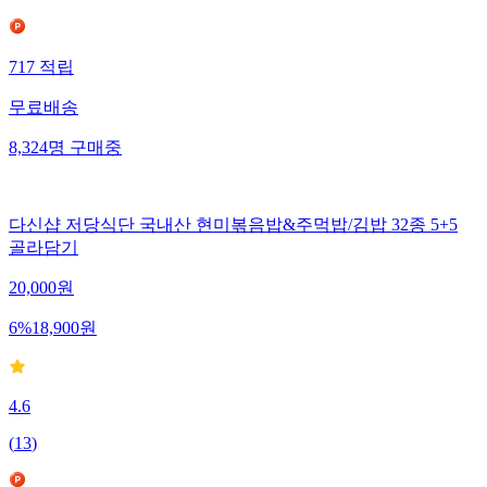
717
적립
무료배송
8,324
명
구매중
다신샵 저당식단 국내산 현미볶음밥&주먹밥/김밥 32종 5+5
골라담기
20,000
원
6
%
18,900
원
4.6
(
13
)