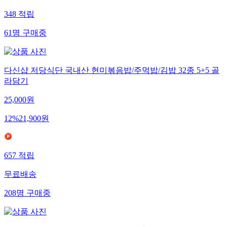
348
적립
61
명
구매중
다신샵 저당식단 국내산 현미볶음밥/주먹밥/김밥 32종 5+5 골
라담기
25,000
원
12
%
21,900
원
657
적립
무료배송
208
명
구매중