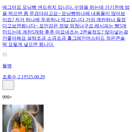
에그마요 모닝빵 샌드위치 입니다. 수영을 하는데 가기전에 밥
을 먹으면 좀 무겁더라고요~ 모닝빵하나에 내용물이 많아보
이죠? 저거 하나에 두유하나 먹고갑니다 거의 계란하나 들었
다고보면됩니다~ 포만감은 정말 엄청나구요 레시피는 빵5개
만드는데 계란5개랑 후추 마요네즈는 2큰술정도? 많이넣는걸
안좋아해요 설탕조금 소금조금 홀그레인머스터드 작은큰술
딱 요렇게 넣으면 됩니다.
똘맹
조회수
2.1만
25.08.29
999+