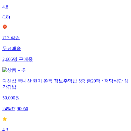
4.8
(
18
)
717
적립
무료배송
2,605
명
구매중
다신샵 국내산 현미 쫀득 점보주먹밥 5종 총20팩 / 저당식단 심
각김밥
50,000
원
24
%
37,900
원