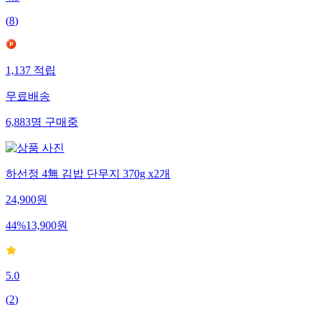
4.3
(
8
)
1,137
적립
무료배송
6,883
명
구매중
하선정 4無 김밥 단무지 370g x2개
24,900
원
44
%
13,900
원
5.0
(
2
)