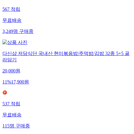
567
적립
무료배송
3,249
명
구매중
다신샵 저당식단 국내산 현미볶음밥/주먹밥/김밥 32종 5+5 골
라담기
20,000
원
11
%
17,900
원
537
적립
무료배송
115
명
구매중