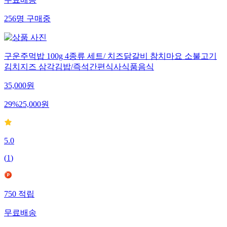
무료배송
256
명
구매중
구운주먹밥 100g 4종류 세트/ 치즈닭갈비 참치마요 소불고기
김치지즈 삼각김밥/즉석간편식사식품음식
35,000
원
29
%
25,000
원
5.0
(
1
)
750
적립
무료배송