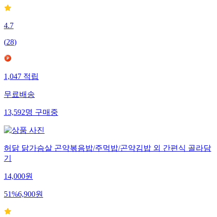
4.7
(
28
)
1,047
적립
무료배송
13,592
명
구매중
허닭 닭가슴살 곤약볶음밥/주먹밥/곤약김밥 외 간편식 골라담
기
14,000
원
51
%
6,900
원