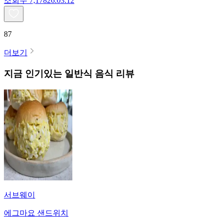
조회수
7,178
26.03.12
87
더보기
지금 인기있는
일반식
음식 리뷰
서브웨이
에그마요 샌드위치