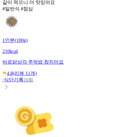
같이 먹으니 더 맛있어요
#일반식 #점심
1인분(100g)
210kcal
바르닭
삼각 주먹밥 참치마요
4.8
(리뷰
11
개)
·
식단기록
10회