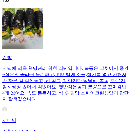
102
김밥
저녁에 먹을 혈당관리 위한 식단입니다. 봄동은 잘씻어서 중간
~작은잎 골라서 물기빼고, 현미밥에 소금,참기름 넣고 간해서,
반 자른 김 길게놓고, 밥 깔고, 계란지단 넉넉히, 봄동, 단무지,
참치쌈장 얹어서 먹었어요. 햇반작은공기 분량으로 꼬마김밥
4개 쌌어요. 속도 든든하고, 식 후 혈당 스파이크현상없이 탄단
지 잘챙겼습니다.
시니님