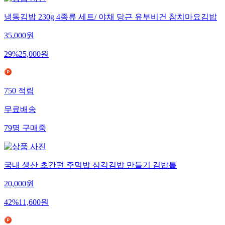
냉동김밥 230g 4종류 세트/ 야채 당근 유부비건 참치마요김밥
35,000
원
29
%
25,000
원
750
적립
무료배송
79
명
구매중
국내 생산 초간편 주먹밥 삼각김밥 만들기 김밥틀
20,000
원
42
%
11,600
원