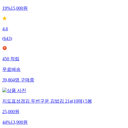
19
%
15,000
원
4.6
(
643
)
450
적립
무료배송
39,804
명
구매중
지도표성경김 두번구운 김밥김 21g(10매) 5봉
25,000
원
44
%
13,900
원