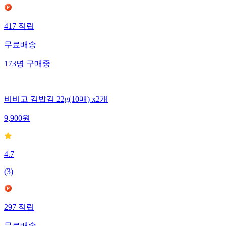
417
적립
무료배송
173
명
구매중
비비고 김밥김 22g(10매) x2개
9,900
원
4.7
(
3
)
297
적립