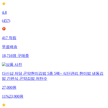
4.8
(
457
)
417
적립
무료배송
18,716
명
구매중
다신샵 저당 곤약현미김밥 5종 5팩~ 식단관리 현미밥 냉동김
밥 간편식 곤약김밥 저탄수
27,000
원
11
%
23,900
원