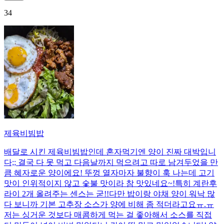
34
제육비빔밥
배달로 시킨 제육비빔밥인데 혼자먹기엔 양이 진짜 대박입니
다;; 결국 다 못 먹고 다음날까지 먹으려고 따로 남겨두었을 만
큼 혜자로운 양이에요! 뚜껑 열자마자 불향이 훅 나는데 고기
맛이 인위적이지 않고 숯불 맛이라 참 맛있네요~!특히 계란후
라이 2개 올려주는 센스는 굳!! ​다만 밥이랑 야채 양이 워낙 많
다 보니까 기본 고추장 소스가 양에 비해 좀 적더라고요ㅠ.ㅠ
저는 싱거운 것보다 매콤하게 먹는 걸 좋아해서 소스를 직접