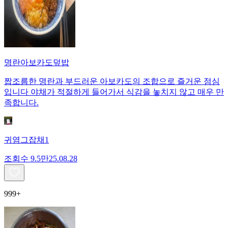
명란아보카도덮밥
짭조름한 명란과 부드러운 아보카도의 조합으로 즐거운 점심
입니다 야채가 적절하게 들어가서 식감을 놓치지 않고 매우 만
족합니다.
귀염그잡채1
조회수
9.5만
25.08.28
999+