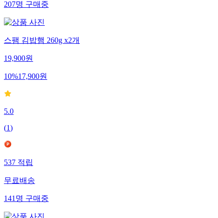
207
명
구매중
스팸 김밥햄 260g x2개
19,900
원
10
%
17,900
원
5.0
(
1
)
537
적립
무료배송
141
명
구매중