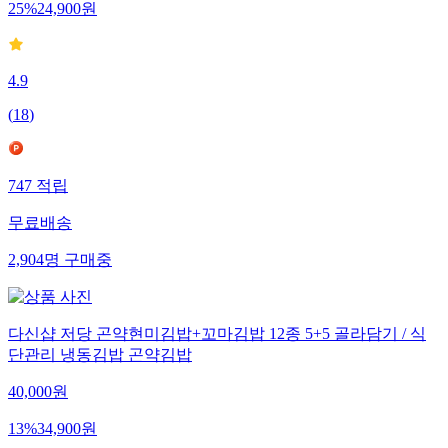
25
%
24,900
원
4.9
(
18
)
747
적립
무료배송
2,904
명
구매중
다신샵 저당 곤약현미김밥+꼬마김밥 12종 5+5 골라담기 / 식
단관리 냉동김밥 곤약김밥
40,000
원
13
%
34,900
원