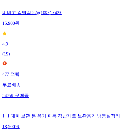
비비고 김밥김 22g(10매) x4개
15,900
원
4.9
(
19
)
477
적립
무료배송
547
명
구매중
1+1 대파 보관 통 용기 파통 김밥재료 보관용기 냉동실정리
18,500
원