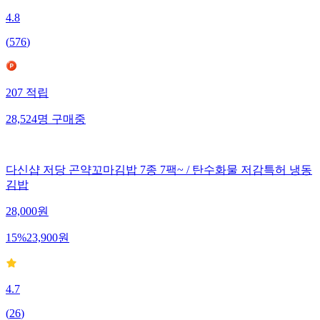
4.8
(
576
)
207
적립
28,524
명
구매중
다신샵 저당 곤약꼬마김밥 7종 7팩~ / 탄수화물 저감특허 냉동
김밥
28,000
원
15
%
23,900
원
4.7
(
26
)