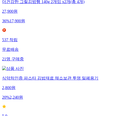
더건강한 그릴김밥햄 140g 2개입 x2개(총 4개)
27,900
원
36
%
17,900
원
537
적립
무료배송
21
명
구매중
식약처인증 파스타 김밥재료 채소보관 투명 밀폐용기
2,800
원
20
%
2,240
원