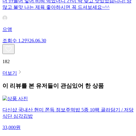
더 만들어 넣어 비벼 먹었더니 간이 딱 맞고 맛있었습니다! 양
많고 불맛 나는 제육 좋아하시면 꼭 드셔보세요~^^
으앵
조회수
1.2만
26.06.30
182
더보기
이 리뷰를 본 유저들이 관심있어 한 상품
다신샵 국내산 현미 쫀득 점보주먹밥 5종 10팩 골라담기 / 저당
식단 심각김밥
33,000
원